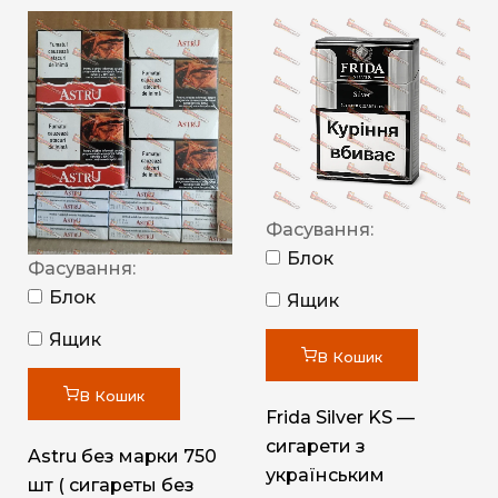
Фасування:
Блок
Фасування:
Блок
Ящик
Ящик
В Кошик
В Кошик
Frida Silver KS —
сигарети з
Astru без марки 750
українським
шт ( сигареты без