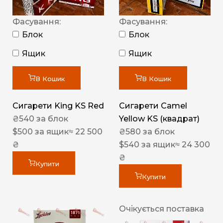
Фасування:
Фасування:
Блок
Блок
Ящик
Ящик
В Кошик
В Кошик
Сигарети King KS Red
Сигарети Camel
₴
540
за блок
Yellow KS (квадрат)
$
500
за ящик
≈ 22 500
₴
580
за блок
₴
$
540
за ящик
≈ 24 300
₴
Купити
Купити
Очікується поставка