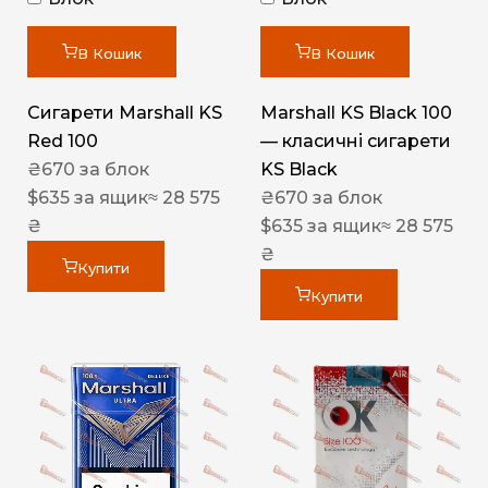
В Кошик
В Кошик
Сигарети Marshall KS
Marshall KS Black 100
Red 100
— класичні сигарети
₴
670
за блок
KS Black
$
635
за ящик
≈ 28 575
₴
670
за блок
₴
$
635
за ящик
≈ 28 575
₴
Купити
Купити