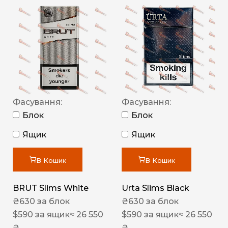
Фасування:
Фасування:
Блок
Блок
Ящик
Ящик
В Кошик
В Кошик
BRUT Slims White
Urta Slims Black
₴
630
за блок
₴
630
за блок
$
590
за ящик
≈ 26 550
$
590
за ящик
≈ 26 550
₴
₴