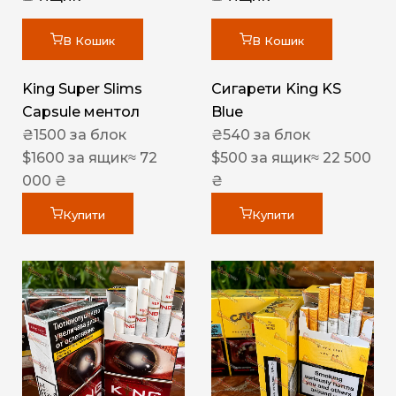
В Кошик
В Кошик
King Super Slims
Сигарети King KS
Capsule ментол
Blue
₴
1500
за блок
₴
540
за блок
$
1600
за ящик
≈ 72
$
500
за ящик
≈ 22 500
000 ₴
₴
Купити
Купити