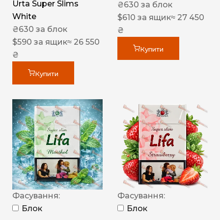
Urta Super Slims
₴
630
за блок
White
$
610
за ящик
≈ 27 450
₴
630
за блок
₴
$
590
за ящик
≈ 26 550
Купити
₴
Купити
Фасування:
Фасування:
Блок
Блок