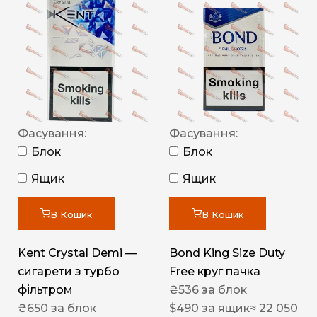
Фасування:
Фасування:
Блок
Блок
Ящик
Ящик
В Кошик
В Кошик
Kent Crystal Demi —
Bond King Size Duty
сигарети з турбо
Free круг пачка
фільтром
₴
536
за блок
₴
650
за блок
$
490
за ящик
≈ 22 050