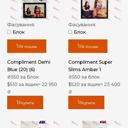
Фасування:
Фасування:
Блок
Блок
В Кошик
В Кошик
Compliment Demi
Compliment Super
Blue (20) (6)
Slims Amber 1
₴
550
за блок
₴
550
за блок
$
510
за ящик
≈ 22 950
$
520
за ящик
≈ 23 400
₴
₴
Купити
Купити