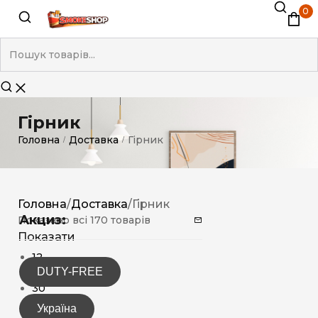
0
Гірник
Головна
Доставка
Гірник
/
/
Головна
/
Доставка
/
Гірник
Акциз:
Показано всі 170 товарів
Показати
12
DUTY-FREE
15
30
Україна