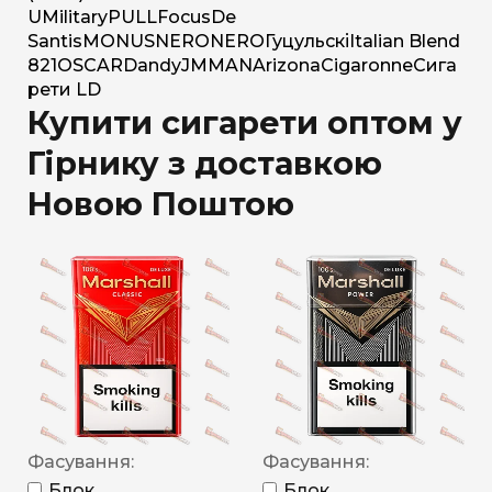
U
Military
PULL
Focus
De
Santis
MONUS
NERO
NERO
Гуцульскі
Italian Blend
821
OSCAR
Dandy
JM
MAN
Arizona
Cigaronne
Сига
рети LD
Купити сигарети оптом у
Гірнику з доставкою
Новою Поштою
Фасування:
Фасування:
Блок
Блок