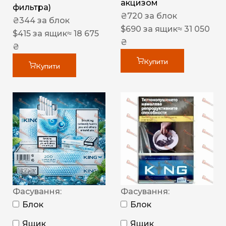
акцизом
фильтра)
₴
720
за блок
₴
344
за блок
$
690
за ящик
≈ 31 050
$
415
за ящик
≈ 18 675
₴
₴
Купити
Купити
Фасування:
Фасування:
Блок
Блок
Ящик
Ящик