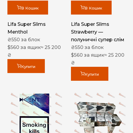
В Кошик
В Кошик
Lifa Super Slims
Lifa Super Slims
Menthol
Strawberry —
₴
550
за блок
полуничні супер слім
$
560
за ящик
≈ 25 200
₴
550
за блок
₴
$
560
за ящик
≈ 25 200
₴
Купити
Купити