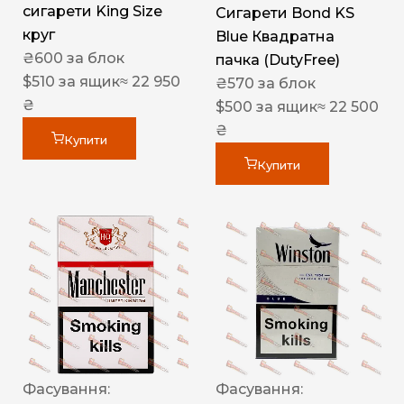
сигарети King Size
Сигарети Bond KS
круг
Blue Квадратна
₴
600
за блок
пачка (DutyFree)
$
510
за ящик
≈ 22 950
₴
570
за блок
₴
$
500
за ящик
≈ 22 500
₴
Купити
Купити
Фасування:
Фасування: