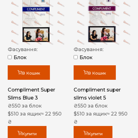
Фасування:
Фасування:
Блок
Блок
В Кошик
В Кошик
Compliment Super
Compliment super
Slims Blue 3
slims violet 5
₴
550
за блок
₴
550
за блок
$
510
за ящик
≈ 22 950
$
510
за ящик
≈ 22 950
₴
₴
Купити
Купити