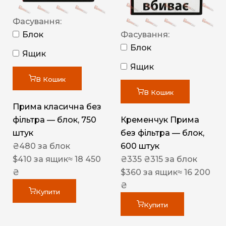
Фасування:
Блок
Фасування:
Блок
Ящик
Ящик
В Кошик
В Кошик
Прима класична без
фільтра — блок, 750
Кременчук Прима
штук
без фільтра — блок,
₴
480
за блок
600 штук
$
410
за ящик
≈ 18 450
₴
335
₴
315
за блок
₴
$
360
за ящик
≈ 16 200
₴
Купити
Купити