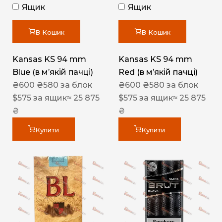
Ящик
Ящик
В Кошик
В Кошик
Kansas KS 94 mm
Kansas KS 94 mm
Blue (в мʼякій пачці)
Red (в мʼякій пачці)
₴
600
₴
580
за блок
₴
600
₴
580
за блок
$
575
за ящик
≈ 25 875
$
575
за ящик
≈ 25 875
₴
₴
Купити
Купити