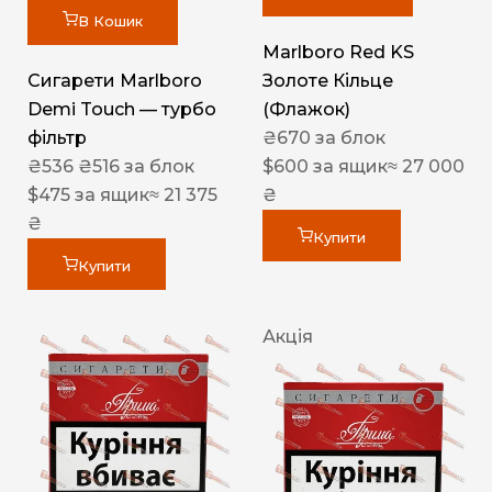
В Кошик
Marlboro Red KS
Сигарети Marlboro
Золоте Кільце
Demi Touch — турбо
(Флажок)
фільтр
₴
670
за блок
₴
536
₴
516
за блок
$
600
за ящик
≈ 27 000
$
475
за ящик
≈ 21 375
₴
₴
Купити
Купити
Акція