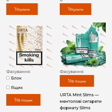
Купити
Купити
Фасування:
Фасування:
Блок
В Кошик
Ящик
URTA Mint Slims —
В Кошик
ментолові сигарети
формату Slims