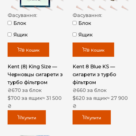
Фасування:
Фасування:
Блок
Блок
Ящик
Ящик
В Кошик
В Кошик
Kent (8) King Size —
Kent 8 Blue KS —
Черновцы сигарети з
сигарети з турбо
турбо фільтром
фільтром
₴
670
за блок
₴
660
за блок
$
700
за ящик
≈ 31 500
$
620
за ящик
≈ 27 900
₴
₴
Купити
Купити