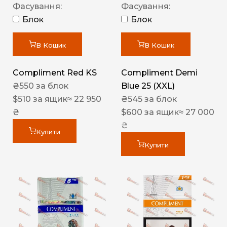
Фасування:
Фасування:
Блок
Блок
В Кошик
В Кошик
Compliment Red KS
Compliment Demi
₴
550
за блок
Blue 25 (XXL)
$
510
за ящик
≈ 22 950
₴
545
за блок
₴
$
600
за ящик
≈ 27 000
₴
Купити
Купити