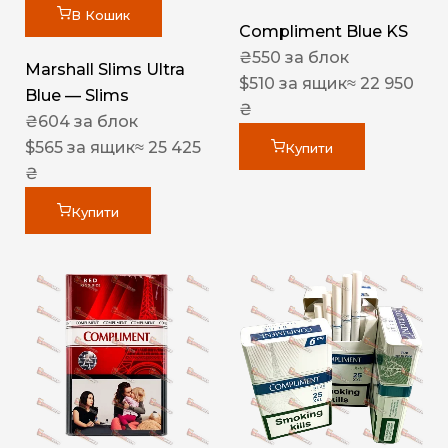
В Кошик
Compliment Blue KS
₴
550
за блок
Marshall Slims Ultra
$
510
за ящик
≈ 22 950
Blue — Slims
₴
₴
604
за блок
$
565
за ящик
≈ 25 425
Купити
₴
Купити