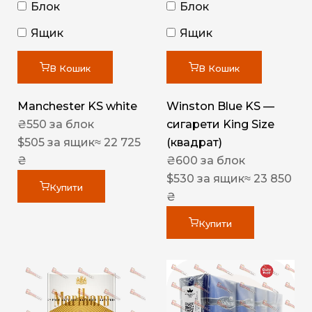
Блок
Блок
Ящик
Ящик
В Кошик
В Кошик
Manchester KS white
Winston Blue KS —
₴
550
за блок
сигарети King Size
$
505
за ящик
≈ 22 725
(квадрат)
₴
₴
600
за блок
$
530
за ящик
≈ 23 850
Купити
₴
Купити