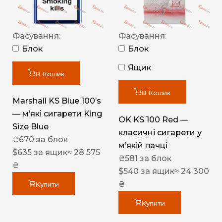
Фасування:
Фасування:
Блок
Блок
Ящик
В Кошик
В Кошик
Marshall KS Blue 100’s
— м’які сигарети King
OK KS 100 Red —
Size Blue
класичні сигарети у
₴
670
за блок
м’якій пачці
$
635
за ящик
≈ 28 575
₴
581
за блок
₴
$
540
за ящик
≈ 24 300
₴
Купити
Купити