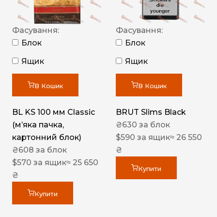
Фасування:
Фасування:
Блок
Блок
Ящик
Ящик
В Кошик
В Кошик
BL KS 100 мм Classic
BRUT Slims Black
(м’яка пачка,
₴
630
за блок
картонний блок)
$
590
за ящик
≈ 26 550
₴
608
за блок
₴
$
570
за ящик
≈ 25 650
Купити
₴
Купити