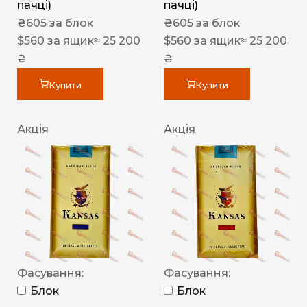
пачці)
пачці)
₴
605
за блок
₴
605
за блок
$
560
за ящик
≈ 25 200
$
560
за ящик
≈ 25 200
₴
₴
Купити
Купити
Акція
Акція
Фасування:
Фасування:
Блок
Блок