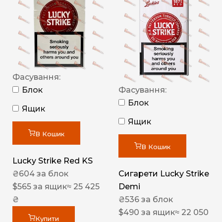
Фасування:
Блок
Фасування:
Блок
Ящик
Ящик
В Кошик
В Кошик
Lucky Strike Red KS
₴
604
за блок
Сигарети Lucky Strike
$
565
за ящик
≈ 25 425
Demi
₴
₴
536
за блок
$
490
за ящик
≈ 22 050
Купити