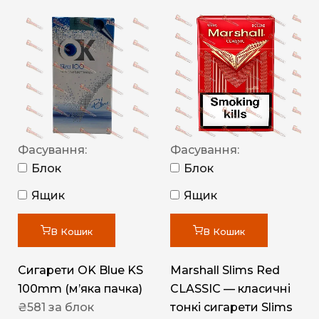
Фасування:
Фасування:
Блок
Блок
Ящик
Ящик
В Кошик
В Кошик
Сигарети OK Blue KS
Marshall Slims Red
100mm (м’яка пачка)
CLASSIC — класичні
₴
581
за блок
тонкі сигарети Slims