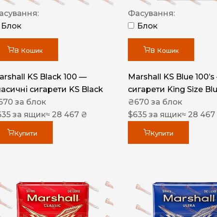
Акциз UA
асування:
Фасування:
Капсула (смак)
Блок
Блок
Manchester
В Кошик
В Кошик
Nistru
arshall KS Black 100 —
Marshall KS Blue 100’s
Leana
ласичні сигарети KS Black
сигарети King Size Bl
Montecristo
670
за блок
₴
670
за блок
635
за ящик
≈ 28 467 ₴
$
635
за ящик
≈ 28 467
ASTRU
Military
Купити
Купити
PULL
Focus
De Santis
MONUS