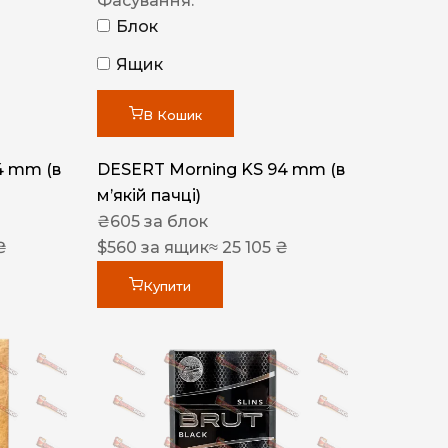
Фасування:
Блок
Ящик
В Кошик
4 mm (в
DESERT Morning KS 94 mm (в
мʼякій пачці)
₴
605
за блок
₴
$
560
за ящик
≈ 25 105 ₴
Купити