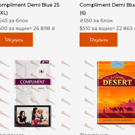
ompliment Demi Blue 25
Compliment Demi Blue
XXL)
(6)
545
за блок
₴
550
за блок
600
за ящик
≈ 26 898 ₴
$
510
за ящик
≈ 22 863
Купити
Купити