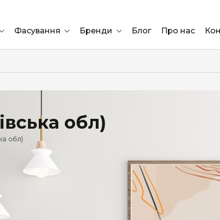
Фасування
Бренди
Блог
Про нас
Кон
Ящик
Elf Bar
Блок
Compliment
Львів
івська обл)
Marshall
а обл)
Marlboro
OK
ÜRTA
сула)
Lifa
BRUT