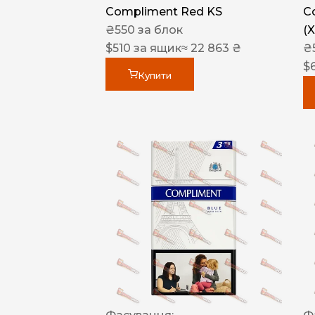
Compliment Red KS
C
₴
550
за блок
(
$
510
за ящик
≈ 22 863 ₴
₴
$
Купити