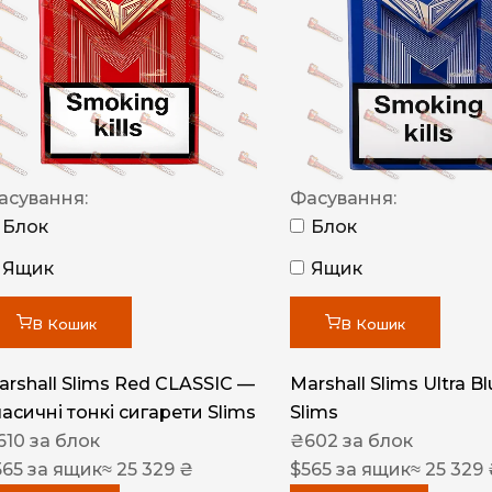
NERO
NERO
Гуцульскі
Italian Blend 821
OSCAR
асування:
Фасування:
Блок
Блок
Dandy
Ящик
Ящик
JM
MAN
В Кошик
В Кошик
Arizona
arshall Slims Red CLASSIC —
Marshall Slims Ultra B
Cigaronne
ласичні тонкі сигарети Slims
Slims
Сигарети LD
610
за блок
₴
602
за блок
565
за ящик
≈ 25 329 ₴
$
565
за ящик
≈ 25 329