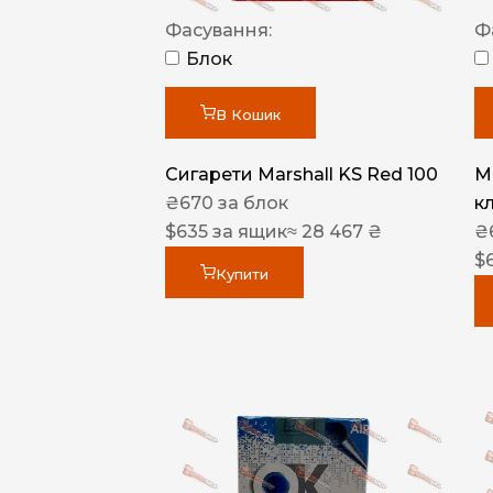
Фасування:
Ф
Блок
В Кошик
Сигарети Marshall KS Red 100
M
₴
670
за блок
к
$
635
за ящик
≈ 28 467 ₴
₴
$
Купити