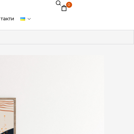
0
такти