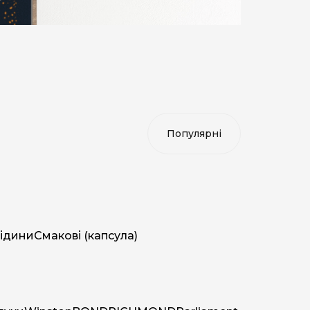
ідини
Смакові (капсула)