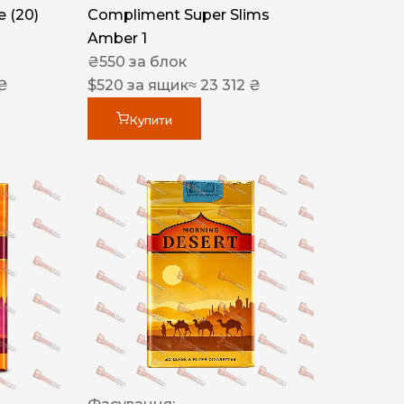
 (20)
Compliment Super Slims
Amber 1
₴
550
за блок
 ₴
$
520
за ящик
≈ 23 312 ₴
Купити