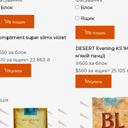
асування:
Фасування:
Блок
Блок
Ящик
В Кошик
В Кошик
ompliment super slims violet
DESERT Evening KS 9
550
за блок
мʼякій пачці)
510
за ящик
≈ 22 863 ₴
₴
605
за блок
$
560
за ящик
≈ 25 105 
Купити
Купити
кція