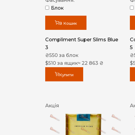
Фасування:
Ф
Блок
В Кошик
Compliment Super Slims Blue
C
3
5
₴
550
за блок
₴
$
510
за ящик
≈ 22 863 ₴
$
Купити
Акція
А