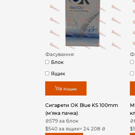
Фасування:
Ф
Блок
Ящик
В Кошик
Сигарети OK Blue KS 100mm
M
(м’яка пачка)
к
₴
579
за блок
₴
$
540
за ящик
≈ 24 208 ₴
$