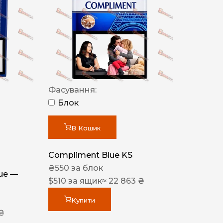
Фасування:
Блок
В Кошик
Compliment Blue KS
₴
550
за блок
lue —
$
510
за ящик
≈ 22 863 ₴
Купити
 ₴