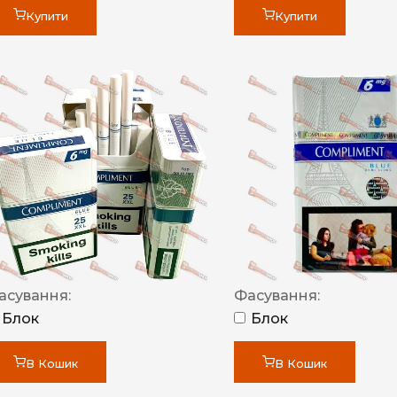
Купити
Купити
асування:
Фасування:
Блок
Блок
В Кошик
В Кошик