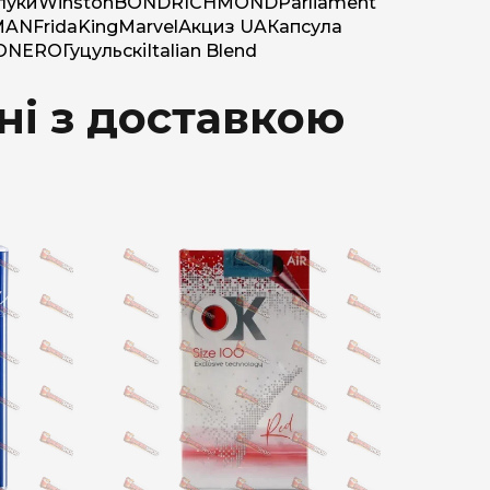
луки
Winston
BOND
RICHMOND
Parliament
MAN
Frida
King
Marvel
Акциз UA
Капсула
O
NERO
Гуцульскі
Italian Blend
ні з доставкою