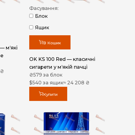
Фасування:
Блок
Ящик
В Кошик
 — м’які
ue
OK KS 100 Red — класичні
сигарети у м’якій пачці
 ₴
₴
579
за блок
$
540
за ящик
≈ 24 208 ₴
Купити