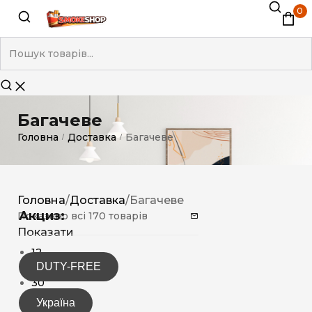
0
Багачеве
Головна
Доставка
Багачеве
/
/
Головна
/
Доставка
/
Багачеве
Акциз:
Показано всі 170 товарів
Показати
12
DUTY-FREE
15
30
Україна