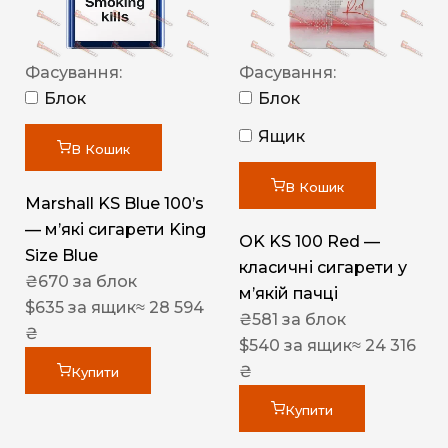
Фасування:
Фасування:
Блок
Блок
Ящик
В Кошик
В Кошик
Marshall KS Blue 100’s
— м’які сигарети King
OK KS 100 Red —
Size Blue
класичні сигарети у
₴
670
за блок
м’якій пачці
$
635
за ящик
≈ 28 594
₴
581
за блок
₴
$
540
за ящик
≈ 24 316
₴
Купити
Купити