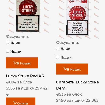
Фасування:
Блок
Фасування:
Блок
Ящик
Ящик
В Кошик
В Кошик
Lucky Strike Red KS
₴
604
за блок
Сигарети Lucky Strike
$
565
за ящик
≈ 25 442
Demi
₴
₴
536
за блок
$
490
за ящик
≈ 22 065
Купити