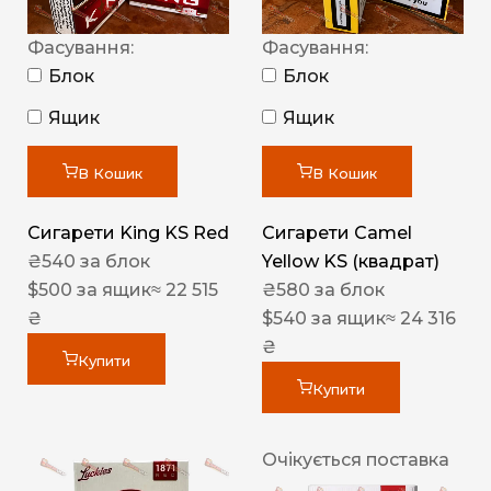
Фасування:
Фасування:
Блок
Блок
Ящик
Ящик
В Кошик
В Кошик
Сигарети King KS Red
Сигарети Camel
₴
540
за блок
Yellow KS (квадрат)
$
500
за ящик
≈ 22 515
₴
580
за блок
₴
$
540
за ящик
≈ 24 316
₴
Купити
Купити
Очікується поставка