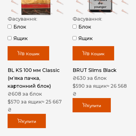
Фасування:
Фасування:
Блок
Блок
Ящик
Ящик
В Кошик
В Кошик
BL KS 100 мм Classic
BRUT Slims Black
(м’яка пачка,
₴
630
за блок
картонний блок)
$
590
за ящик
≈ 26 568
₴
608
за блок
₴
$
570
за ящик
≈ 25 667
Купити
₴
Купити