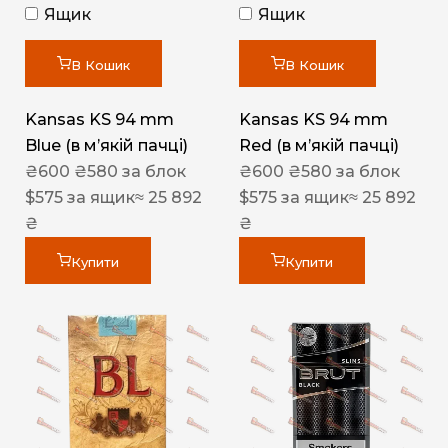
Ящик
Ящик
В Кошик
В Кошик
Kansas KS 94 mm
Kansas KS 94 mm
Blue (в мʼякій пачці)
Red (в мʼякій пачці)
₴
600
₴
580
за блок
₴
600
₴
580
за блок
$
575
за ящик
≈ 25 892
$
575
за ящик
≈ 25 892
₴
₴
Купити
Купити