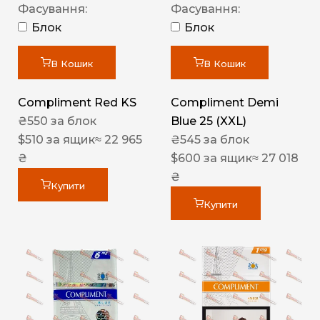
Фасування:
Фасування:
Блок
Блок
В Кошик
В Кошик
Compliment Red KS
Compliment Demi
₴
550
за блок
Blue 25 (XXL)
$
510
за ящик
≈ 22 965
₴
545
за блок
₴
$
600
за ящик
≈ 27 018
₴
Купити
Купити