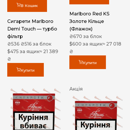
В Кошик
Marlboro Red KS
Сигарети Marlboro
Золоте Кільце
Demi Touch — турбо
(Флажок)
фільтр
₴
670
за блок
₴
536
₴
516
за блок
$
600
за ящик
≈ 27 018
$
475
за ящик
≈ 21 389
₴
₴
Купити
Купити
Акція