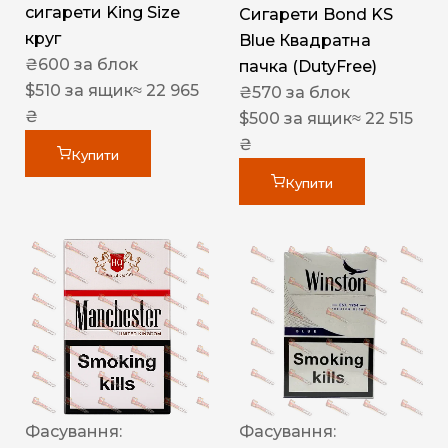
сигарети King Size
Сигарети Bond KS
круг
Blue Квадратна
₴
600
за блок
пачка (DutyFree)
$
510
за ящик
≈ 22 965
₴
570
за блок
₴
$
500
за ящик
≈ 22 515
₴
Купити
Купити
Фасування:
Фасування: