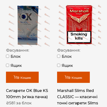
Фасування:
Фасування:
Блок
Блок
Ящик
Ящик
В Кошик
В Кошик
Сигарети OK Blue KS
Marshall Slims Red
100mm (м’яка пачка)
CLASSIC — класичні
₴
581
за блок
тонкі сигарети Slims