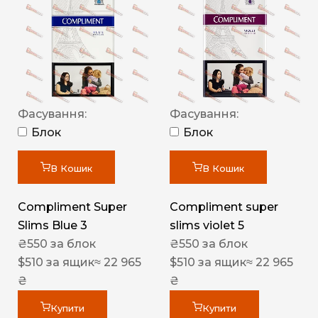
Фасування:
Фасування:
Блок
Блок
В Кошик
В Кошик
Compliment Super
Compliment super
Slims Blue 3
slims violet 5
₴
550
за блок
₴
550
за блок
$
510
за ящик
≈ 22 965
$
510
за ящик
≈ 22 965
₴
₴
Купити
Купити