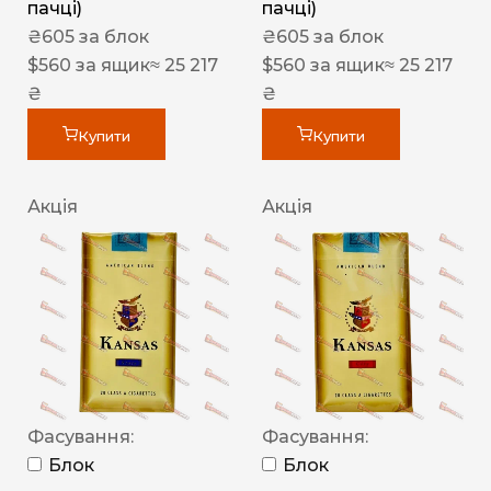
пачці)
пачці)
₴
605
за блок
₴
605
за блок
$
560
за ящик
≈ 25 217
$
560
за ящик
≈ 25 217
₴
₴
Купити
Купити
Акція
Акція
Фасування:
Фасування:
Блок
Блок