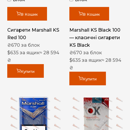
В Кошик
В Кошик
Сигарети Marshall KS
Marshall KS Black 100
Red 100
— класичні сигарети
₴
670
за блок
KS Black
$
635
за ящик
≈ 28 594
₴
670
за блок
₴
$
635
за ящик
≈ 28 594
₴
Купити
Купити