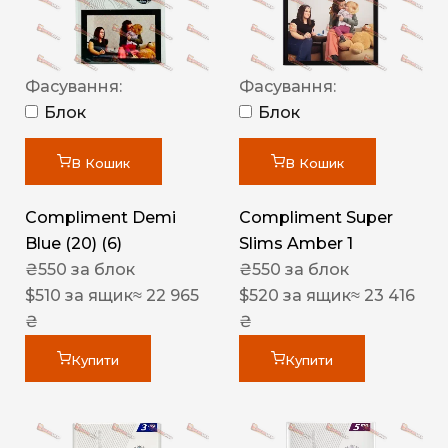
Фасування:
Фасування:
Блок
Блок
В Кошик
В Кошик
Compliment Demi
Compliment Super
Blue (20) (6)
Slims Amber 1
₴
550
за блок
₴
550
за блок
$
510
за ящик
≈ 22 965
$
520
за ящик
≈ 23 416
₴
₴
Купити
Купити