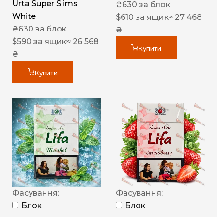
Urta Super Slims
₴
630
за блок
White
$
610
за ящик
≈ 27 468
₴
630
за блок
₴
$
590
за ящик
≈ 26 568
Купити
₴
Купити
Фасування:
Фасування:
Блок
Блок