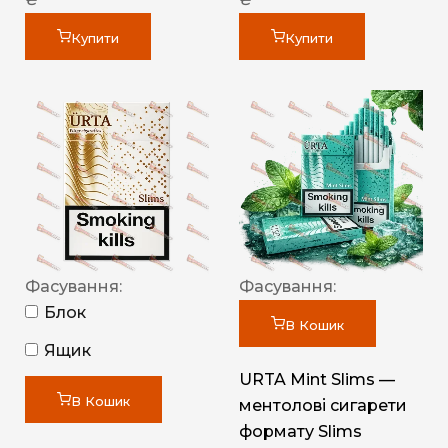
Купити
Купити
Фасування:
Фасування:
Блок
В Кошик
Ящик
URTA Mint Slims —
В Кошик
ментолові сигарети
формату Slims