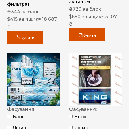
акцизом
фильтра)
₴
720
за блок
₴
344
за блок
$
690
за ящик
≈ 31 071
$
415
за ящик
≈ 18 687
₴
₴
Купити
Купити
Фасування:
Фасування:
Блок
Блок
Ящик
Ящик