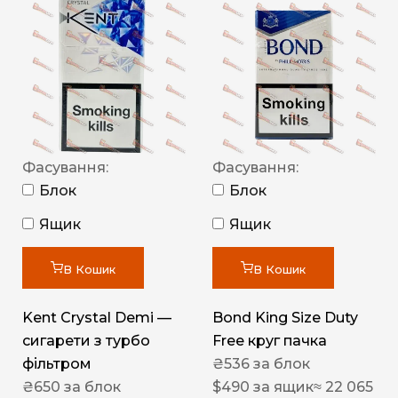
Фасування:
Фасування:
Блок
Блок
Ящик
Ящик
В Кошик
В Кошик
Kent Crystal Demi —
Bond King Size Duty
сигарети з турбо
Free круг пачка
фільтром
₴
536
за блок
₴
650
за блок
$
490
за ящик
≈ 22 065