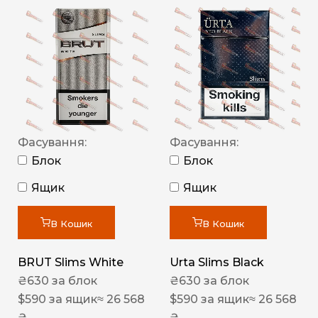
Фасування:
Фасування:
Блок
Блок
Ящик
Ящик
В Кошик
В Кошик
BRUT Slims White
Urta Slims Black
₴
630
за блок
₴
630
за блок
$
590
за ящик
≈ 26 568
$
590
за ящик
≈ 26 568
₴
₴