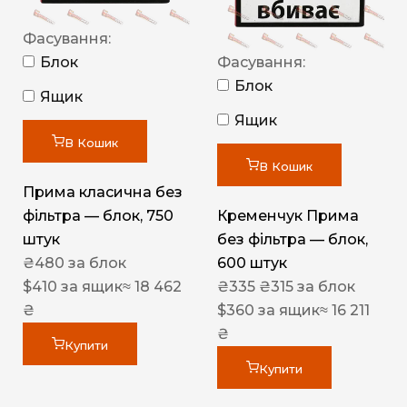
Фасування:
Блок
Фасування:
Блок
Ящик
Ящик
В Кошик
В Кошик
Прима класична без
фільтра — блок, 750
Кременчук Прима
штук
без фільтра — блок,
₴
480
за блок
600 штук
$
410
за ящик
≈ 18 462
₴
335
₴
315
за блок
₴
$
360
за ящик
≈ 16 211
₴
Купити
Купити