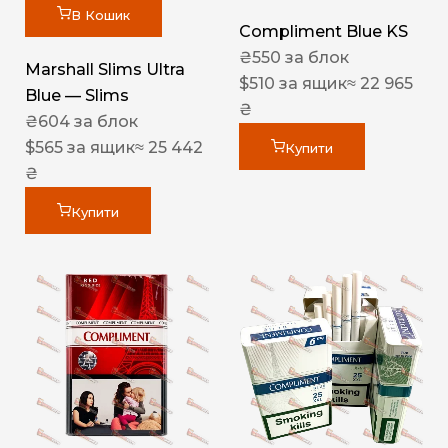
В Кошик
Compliment Blue KS
₴
550
за блок
Marshall Slims Ultra
$
510
за ящик
≈ 22 965
Blue — Slims
₴
₴
604
за блок
$
565
за ящик
≈ 25 442
Купити
₴
Купити