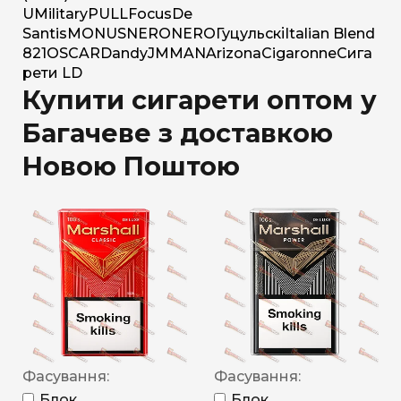
U
Military
PULL
Focus
De
Santis
MONUS
NERO
NERO
Гуцульскі
Italian Blend
821
OSCAR
Dandy
JM
MAN
Arizona
Cigaronne
Сига
рети LD
Купити сигарети оптом у
Багачеве з доставкою
Новою Поштою
Фасування:
Фасування:
Блок
Блок