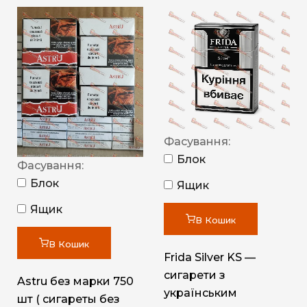
Фасування:
Блок
Фасування:
Блок
Ящик
Ящик
В Кошик
В Кошик
Frida Silver KS —
сигарети з
Astru без марки 750
українським
шт ( сигареты без