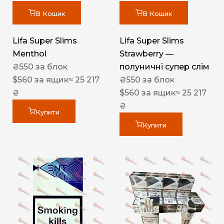
В Кошик
В Кошик
Lifa Super Slims
Lifa Super Slims
Menthol
Strawberry —
₴
550
за блок
полуничні супер слім
$
560
за ящик
≈ 25 217
₴
550
за блок
₴
$
560
за ящик
≈ 25 217
₴
Купити
Купити