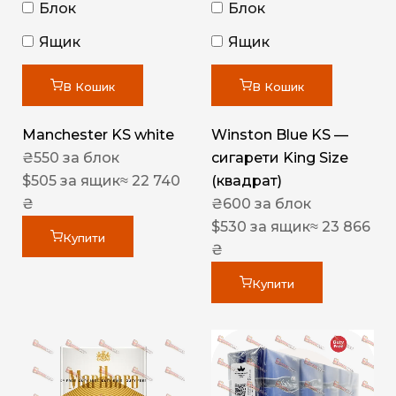
Блок
Блок
Ящик
Ящик
В Кошик
В Кошик
Manchester KS white
Winston Blue KS —
₴
550
за блок
сигарети King Size
$
505
за ящик
≈ 22 740
(квадрат)
₴
₴
600
за блок
$
530
за ящик
≈ 23 866
Купити
₴
Купити