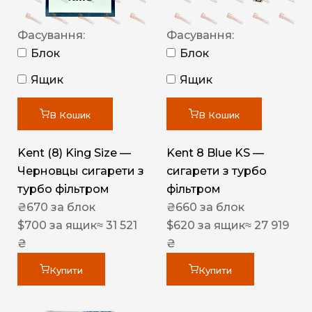
Фасування:
Фасування:
Блок
Блок
Ящик
Ящик
В Кошик
В Кошик
Kent (8) King Size —
Kent 8 Blue KS —
Черновцы сигарети з
сигарети з турбо
турбо фільтром
фільтром
₴
670
за блок
₴
660
за блок
$
700
за ящик
≈ 31 521
$
620
за ящик
≈ 27 919
₴
₴
Купити
Купити