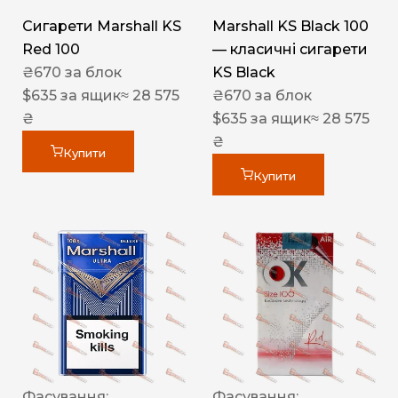
Сигарети Marshall KS
Marshall KS Black 100
Red 100
— класичні сигарети
₴
670
за блок
KS Black
$
635
за ящик
≈ 28 575
₴
670
за блок
₴
$
635
за ящик
≈ 28 575
₴
Купити
Купити
Фасування:
Фасування: