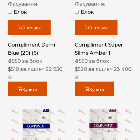
Фасування:
Фасування:
Блок
Блок
В Кошик
В Кошик
Compliment Demi
Compliment Super
Blue (20) (6)
Slims Amber 1
₴
550
за блок
₴
550
за блок
$
510
за ящик
≈ 22 950
$
520
за ящик
≈ 23 400
₴
₴
Купити
Купити