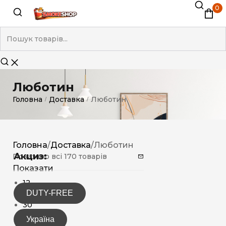
0
Люботин
Головна
Доставка
Люботин
/
/
Головна
/
Доставка
/
Люботин
Акциз:
Показано всі 170 товарів
Показати
12
DUTY-FREE
15
30
Україна