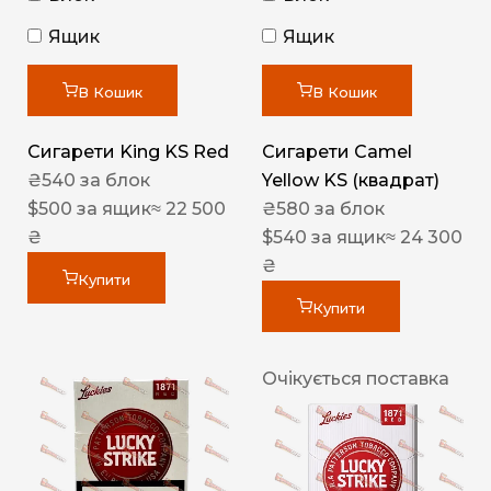
Ящик
Ящик
В Кошик
В Кошик
Сигарети King KS Red
Сигарети Camel
₴
540
за блок
Yellow KS (квадрат)
$
500
за ящик
≈ 22 500
₴
580
за блок
₴
$
540
за ящик
≈ 24 300
₴
Купити
Купити
Очікується поставка