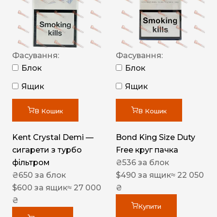
Фасування:
Фасування:
Блок
Блок
Ящик
Ящик
В Кошик
В Кошик
Kent Crystal Demi —
Bond King Size Duty
сигарети з турбо
Free круг пачка
фільтром
₴
536
за блок
₴
650
за блок
$
490
за ящик
≈ 22 050
$
600
за ящик
≈ 27 000
₴
₴
Купити