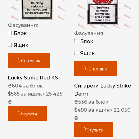
Фасування:
Блок
Фасування:
Блок
Ящик
Ящик
В Кошик
В Кошик
Lucky Strike Red KS
₴
604
за блок
Сигарети Lucky Strike
$
565
за ящик
≈ 25 425
Demi
₴
₴
536
за блок
$
490
за ящик
≈ 22 050
Купити
₴
Купити