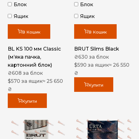
Блок
Блок
Ящик
Ящик
В Кошик
В Кошик
BL KS 100 мм Classic
BRUT Slims Black
(м’яка пачка,
₴
630
за блок
картонний блок)
$
590
за ящик
≈ 26 550
₴
608
за блок
₴
$
570
за ящик
≈ 25 650
Купити
₴
Купити