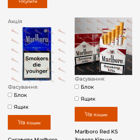
Купити
Акція
Фасування:
Фасування:
Блок
Блок
Ящик
Ящик
В Кошик
В Кошик
Marlboro Red KS
Сигарети Marlboro
Золоте Кільце