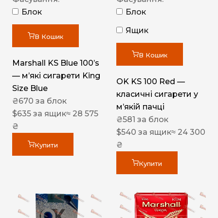
Блок
Блок
Ящик
В Кошик
В Кошик
Marshall KS Blue 100’s
— м’які сигарети King
OK KS 100 Red —
Size Blue
класичні сигарети у
₴
670
за блок
м’якій пачці
$
635
за ящик
≈ 28 575
₴
581
за блок
₴
$
540
за ящик
≈ 24 300
₴
Купити
Купити