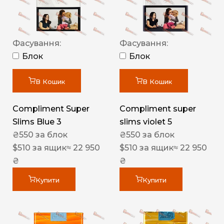
Фасування:
Фасування:
Блок
Блок
В Кошик
В Кошик
Compliment Super
Compliment super
Slims Blue 3
slims violet 5
₴
550
за блок
₴
550
за блок
$
510
за ящик
≈ 22 950
$
510
за ящик
≈ 22 950
₴
₴
Купити
Купити