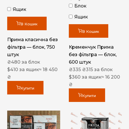
Блок
Ящик
Ящик
В Кошик
В Кошик
Прима класична без
фільтра — блок, 750
Кременчук Прима
штук
без фільтра — блок,
₴
480
за блок
600 штук
$
410
за ящик
≈ 18 450
₴
335
₴
315
за блок
₴
$
360
за ящик
≈ 16 200
₴
Купити
Купити