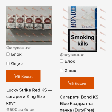
Фасування:
Блок
Фасування:
Блок
Ящик
Ящик
В Кошик
В Кошик
Lucky Strike Red KS —
сигарети King Size
Сигарети Bond KS
круг
Blue Квадратна
₴
600
за блок
пачка (DutyFree)