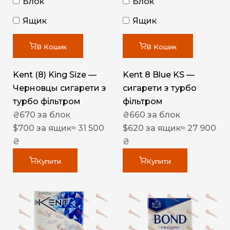
Блок
Блок
Ящик
Ящик
В Кошик
В Кошик
Kent (8) King Size —
Kent 8 Blue KS —
Черновцы сигарети з
сигарети з турбо
турбо фільтром
фільтром
₴
670
за блок
₴
660
за блок
$
700
за ящик
≈ 31 500
$
620
за ящик
≈ 27 900
₴
₴
Купити
Купити