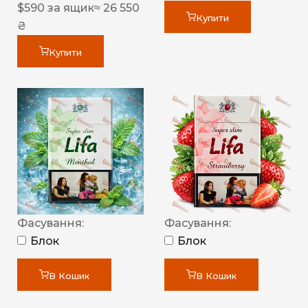
$
590
за ящик
≈ 26 550
Купити
₴
Купити
Фасування:
Фасування:
Блок
Блок
В Кошик
В Кошик