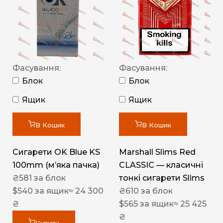
Фасування:
Фасування:
Блок
Блок
Ящик
Ящик
В Кошик
В Кошик
Сигарети OK Blue KS
Marshall Slims Red
100mm (м’яка пачка)
CLASSIC — класичні
₴
581
за блок
тонкі сигарети Slims
$
540
за ящик
≈ 24 300
₴
610
за блок
₴
$
565
за ящик
≈ 25 425
₴