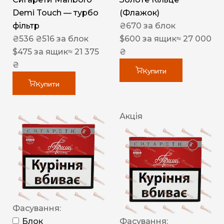
Demi Touch — турбо
(Флажок)
фільтр
₴
670
за блок
₴
536
₴
516
за блок
$
600
за ящик
≈ 27 000
$
475
за ящик
≈ 21 375
₴
₴
Купити
Купити
Акція
Фасування:
Блок
Фасування: