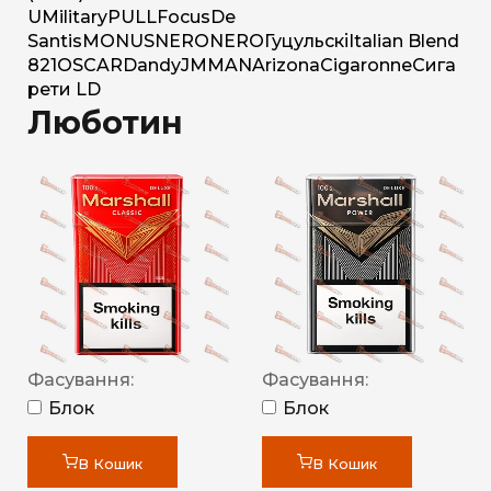
U
Military
PULL
Focus
De
Santis
MONUS
NERO
NERO
Гуцульскі
Italian Blend
821
OSCAR
Dandy
JM
MAN
Arizona
Cigaronne
Сига
рети LD
Люботин
Фасування:
Фасування:
Блок
Блок
В Кошик
В Кошик