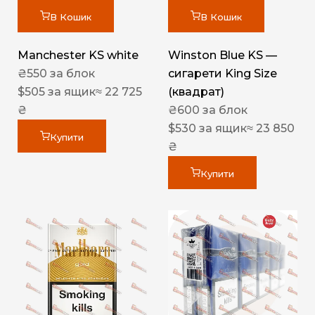
В Кошик
В Кошик
Manchester KS white
Winston Blue KS —
₴
550
за блок
сигарети King Size
$
505
за ящик
≈ 22 725
(квадрат)
₴
₴
600
за блок
$
530
за ящик
≈ 23 850
Купити
₴
Купити