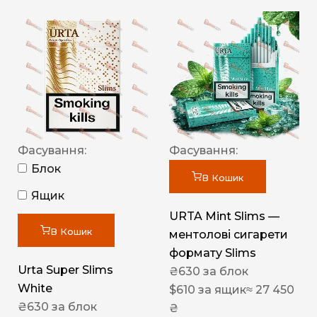
Фасування:
Фасування:
Блок
В Кошик
Ящик
URTA Mint Slims —
В Кошик
ментолові сигарети
формату Slims
Urta Super Slims
₴
630
за блок
White
$
610
за ящик
≈ 27 450
₴
630
за блок
₴