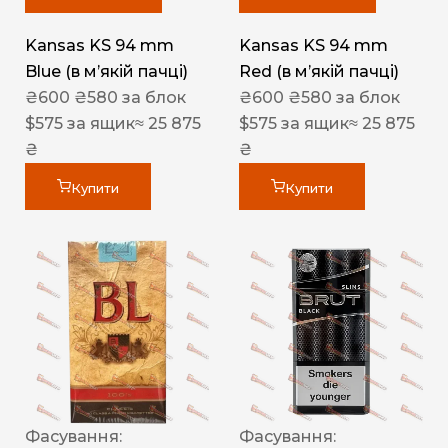
Kansas KS 94 mm
Kansas KS 94 mm
Blue (в мʼякій пачці)
Red (в мʼякій пачці)
₴
600
₴
580
за блок
₴
600
₴
580
за блок
$
575
за ящик
≈ 25 875
$
575
за ящик
≈ 25 875
₴
₴
Купити
Купити
Фасування:
Фасування: