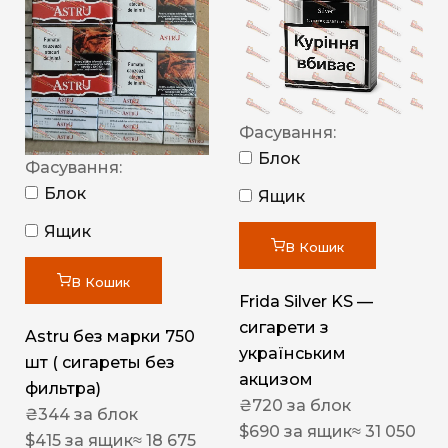
Фасування:
Блок
Фасування:
Блок
Ящик
Ящик
В Кошик
В Кошик
Frida Silver KS —
сигарети з
Astru без марки 750
українським
шт ( сигареты без
акцизом
фильтра)
₴
720
за блок
₴
344
за блок
$
690
за ящик
≈ 31 050
$
415
за ящик
≈ 18 675