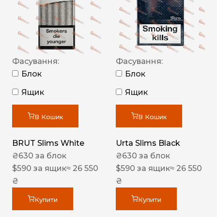
Фасування:
Фасування:
Блок
Блок
Ящик
Ящик
В Кошик
В Кошик
BRUT Slims White
Urta Slims Black
₴
630
за блок
₴
630
за блок
$
590
за ящик
≈ 26 550
$
590
за ящик
≈ 26 550
₴
₴
Купити
Купити