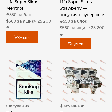
Lifa Super Slims
Lifa Super Slims
Menthol
Strawberry —
₴
550
за блок
полуничні супер слім
$
560
за ящик
≈ 25 200
₴
550
за блок
₴
$
560
за ящик
≈ 25 200
₴
Купити
Купити
Фасування:
Фасування: