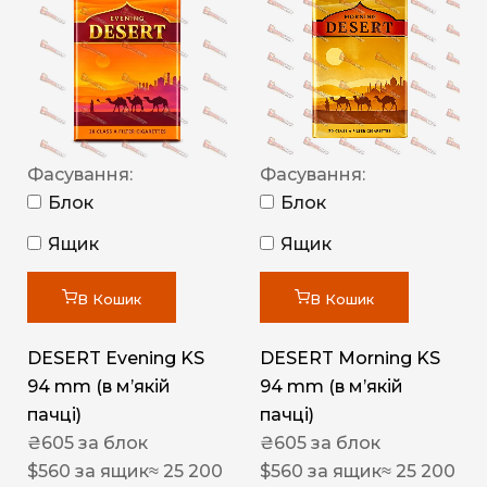
Фасування:
Фасування:
Блок
Блок
Ящик
Ящик
В Кошик
В Кошик
DESERT Evening KS
DESERT Morning KS
94 mm (в мʼякій
94 mm (в мʼякій
пачці)
пачці)
₴
605
за блок
₴
605
за блок
$
560
за ящик
≈ 25 200
$
560
за ящик
≈ 25 200