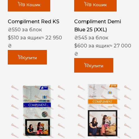
В Кошик
В Кошик
Compliment Red KS
Compliment Demi
₴
550
за блок
Blue 25 (XXL)
$
510
за ящик
≈ 22 950
₴
545
за блок
₴
$
600
за ящик
≈ 27 000
₴
Купити
Купити