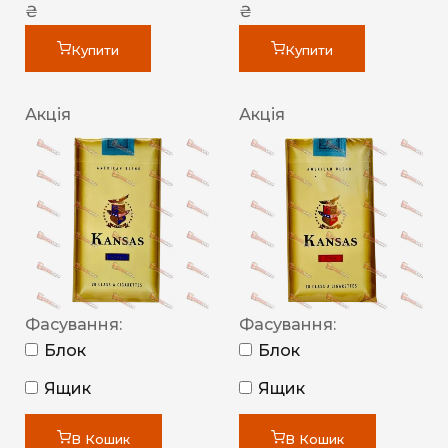
₴
₴
Купити
Купити
Акція
Акція
Фасування:
Фасування:
Блок
Блок
Ящик
Ящик
В Кошик
В Кошик