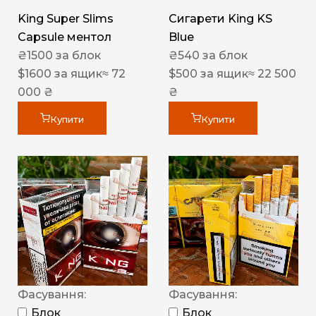
King Super Slims
Сигарети King KS
Capsule ментол
Blue
₴
1500
за блок
₴
540
за блок
$
1600
за ящик
≈ 72
$
500
за ящик
≈ 22 500
000 ₴
₴
Купити
Купити
Фасування:
Фасування:
Блок
Блок