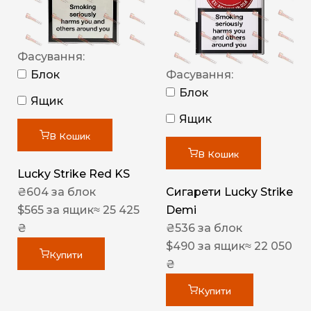
Фасування:
Блок
Фасування:
Блок
Ящик
Ящик
В Кошик
В Кошик
Lucky Strike Red KS
₴
604
за блок
Сигарети Lucky Strike
$
565
за ящик
≈ 25 425
Demi
₴
₴
536
за блок
$
490
за ящик
≈ 22 050
Купити
₴
Купити