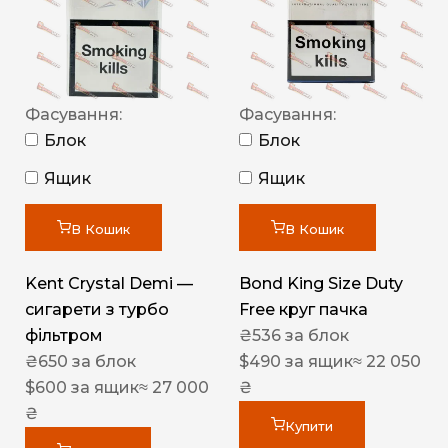
Фасування:
Фасування:
Блок
Блок
Ящик
Ящик
В Кошик
В Кошик
Kent Crystal Demi —
Bond King Size Duty
сигарети з турбо
Free круг пачка
фільтром
₴
536
за блок
₴
650
за блок
$
490
за ящик
≈ 22 050
$
600
за ящик
≈ 27 000
₴
₴
Купити