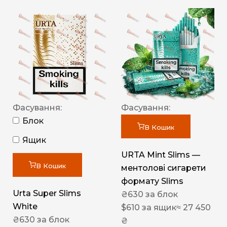
Фасування:
Фасування:
Блок
В Кошик
Ящик
URTA Mint Slims —
В Кошик
ментолові сигарети
формату Slims
Urta Super Slims
₴
630
за блок
White
$
610
за ящик
≈ 27 450
₴
630
за блок
₴