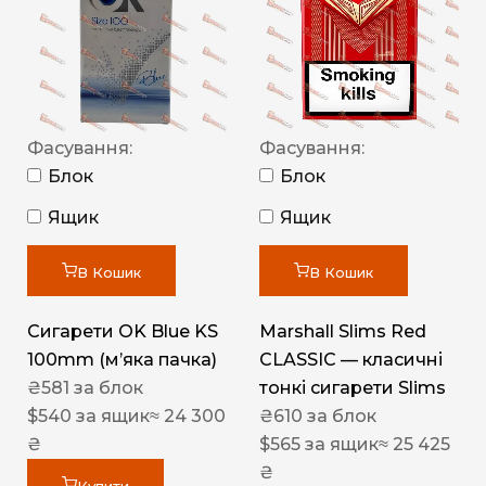
Фасування:
Фасування:
Блок
Блок
Ящик
Ящик
В Кошик
В Кошик
Сигарети OK Blue KS
Marshall Slims Red
100mm (м’яка пачка)
CLASSIC — класичні
₴
581
за блок
тонкі сигарети Slims
$
540
за ящик
≈ 24 300
₴
610
за блок
₴
$
565
за ящик
≈ 25 425
₴