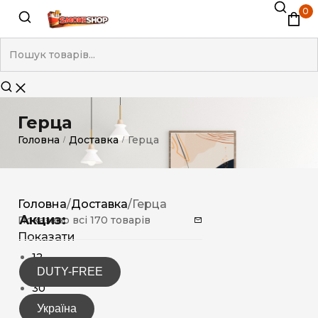
0
Герца
Головна
Доставка
Герца
/
/
Головна
/
Доставка
/
Герца
Акциз:
Показано всі 170 товарів
Показати
12
DUTY-FREE
15
30
Україна