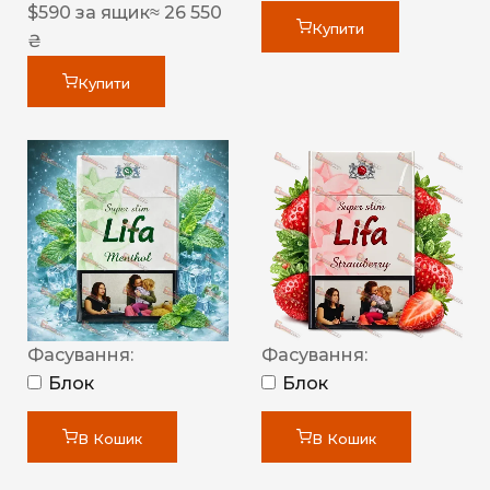
$
590
за ящик
≈ 26 550
Купити
₴
Купити
Фасування:
Фасування:
Блок
Блок
В Кошик
В Кошик