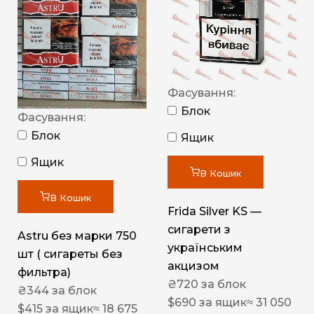
Фасування:
Блок
Фасування:
Блок
Ящик
Ящик
В Кошик
В Кошик
Frida Silver KS —
сигарети з
Astru без марки 750
українським
шт ( сигареты без
акцизом
фильтра)
₴
720
за блок
₴
344
за блок
$
690
за ящик
≈ 31 050
$
415
за ящик
≈ 18 675