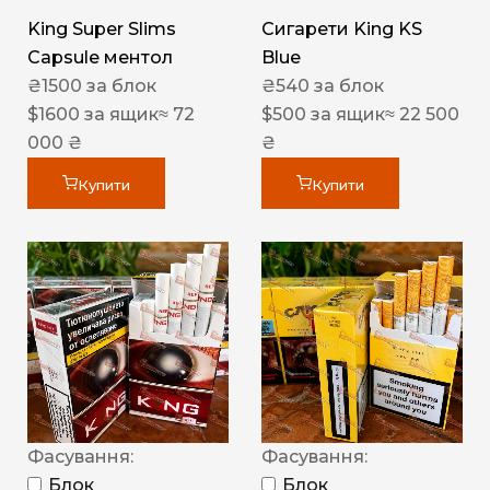
King Super Slims
Сигарети King KS
Capsule ментол
Blue
₴
1500
за блок
₴
540
за блок
$
1600
за ящик
≈ 72
$
500
за ящик
≈ 22 500
000 ₴
₴
Купити
Купити
Фасування:
Фасування:
Блок
Блок