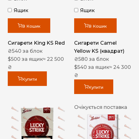
Ящик
Ящик
В Кошик
В Кошик
Сигарети King KS Red
Сигарети Camel
₴
540
за блок
Yellow KS (квадрат)
$
500
за ящик
≈ 22 500
₴
580
за блок
₴
$
540
за ящик
≈ 24 300
₴
Купити
Купити
Очікується поставка