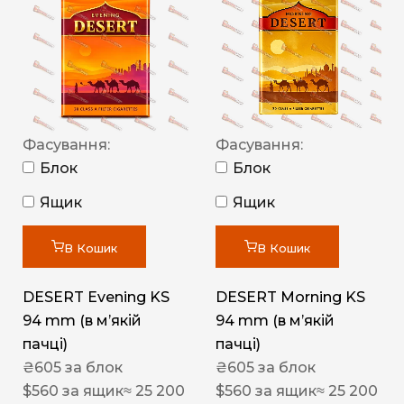
Фасування:
Фасування:
Блок
Блок
Ящик
Ящик
В Кошик
В Кошик
DESERT Evening KS
DESERT Morning KS
94 mm (в мʼякій
94 mm (в мʼякій
пачці)
пачці)
₴
605
за блок
₴
605
за блок
$
560
за ящик
≈ 25 200
$
560
за ящик
≈ 25 200