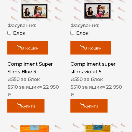
Фасування:
Фасування:
Блок
Блок
В Кошик
В Кошик
Compliment Super
Compliment super
Slims Blue 3
slims violet 5
₴
550
за блок
₴
550
за блок
$
510
за ящик
≈ 22 950
$
510
за ящик
≈ 22 950
₴
₴
Купити
Купити