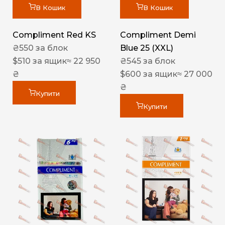
В Кошик
В Кошик
Compliment Red KS
Compliment Demi
₴
550
за блок
Blue 25 (XXL)
$
510
за ящик
≈ 22 950
₴
545
за блок
₴
$
600
за ящик
≈ 27 000
₴
Купити
Купити