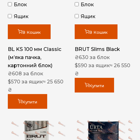
Блок
Блок
Ящик
Ящик
В Кошик
В Кошик
BL KS 100 мм Classic
BRUT Slims Black
(м’яка пачка,
₴
630
за блок
картонний блок)
$
590
за ящик
≈ 26 550
₴
608
за блок
₴
$
570
за ящик
≈ 25 650
Купити
₴
Купити