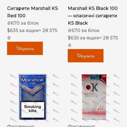
Сигарети Marshall KS
Marshall KS Black 100
Red 100
— класичні сигарети
₴
670
за блок
KS Black
$
635
за ящик
≈ 28 575
₴
670
за блок
₴
$
635
за ящик
≈ 28 575
₴
Купити
Купити
Фасування:
Фасування: