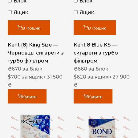
Блок
Блок
Ящик
Ящик
В Кошик
В Кошик
Kent (8) King Size —
Kent 8 Blue KS —
Черновцы сигарети з
сигарети з турбо
турбо фільтром
фільтром
₴
670
за блок
₴
660
за блок
$
700
за ящик
≈ 31 500
$
620
за ящик
≈ 27 900
₴
₴
Купити
Купити