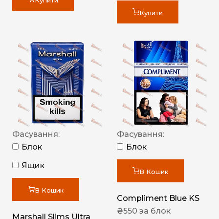
Купити
Купити
Фасування:
Фасування:
Блок
Блок
Ящик
В Кошик
В Кошик
Compliment Blue KS
₴
550
за блок
Marshall Slims Ultra