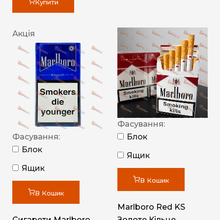
Купити
Акція
Фасування:
Фасування:
Блок
Блок
Ящик
Ящик
В Кошик
В Кошик
Marlboro Red KS
Сигарети Marlboro
Золоте Кільце