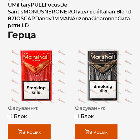
U
Military
PULL
Focus
De
Santis
MONUS
NERO
NERO
Гуцульскі
Italian Blend
821
OSCAR
Dandy
JM
MAN
Arizona
Cigaronne
Сига
рети LD
Герца
Фасування:
Фасування:
Блок
Блок
В Кошик
В Кошик