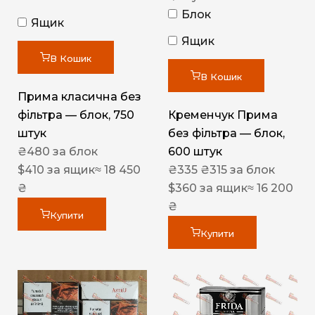
Блок
Ящик
Ящик
В Кошик
В Кошик
Прима класична без
фільтра — блок, 750
Кременчук Прима
штук
без фільтра — блок,
₴
480
за блок
600 штук
$
410
за ящик
≈ 18 450
₴
335
₴
315
за блок
₴
$
360
за ящик
≈ 16 200
₴
Купити
Купити