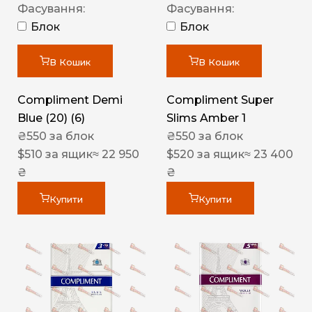
Фасування:
Фасування:
Блок
Блок
В Кошик
В Кошик
Compliment Demi
Compliment Super
Blue (20) (6)
Slims Amber 1
₴
550
за блок
₴
550
за блок
$
510
за ящик
≈ 22 950
$
520
за ящик
≈ 23 400
₴
₴
Купити
Купити