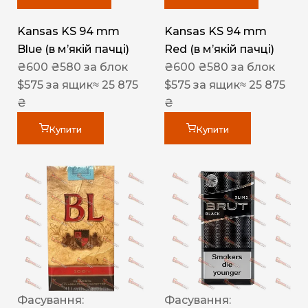
Kansas KS 94 mm
Kansas KS 94 mm
Blue (в мʼякій пачці)
Red (в мʼякій пачці)
₴
600
₴
580
за блок
₴
600
₴
580
за блок
$
575
за ящик
≈ 25 875
$
575
за ящик
≈ 25 875
₴
₴
Купити
Купити
Фасування:
Фасування: