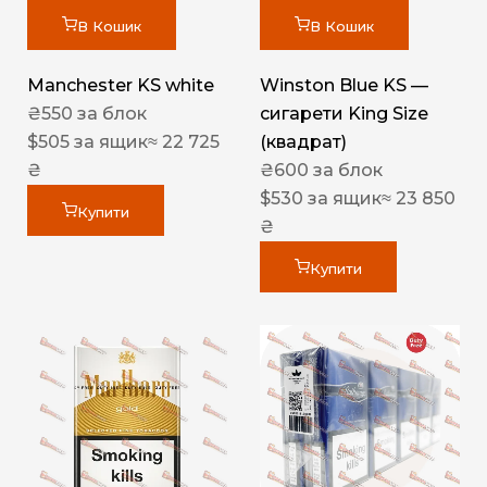
В Кошик
В Кошик
Manchester KS white
Winston Blue KS —
₴
550
за блок
сигарети King Size
$
505
за ящик
≈ 22 725
(квадрат)
₴
₴
600
за блок
$
530
за ящик
≈ 23 850
Купити
₴
Купити