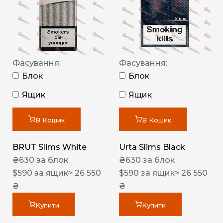
Фасування:
Фасування:
Блок
Блок
Ящик
Ящик
В Кошик
В Кошик
BRUT Slims White
Urta Slims Black
₴
630
за блок
₴
630
за блок
$
590
за ящик
≈ 26 550
$
590
за ящик
≈ 26 550
₴
₴
Купити
Купити