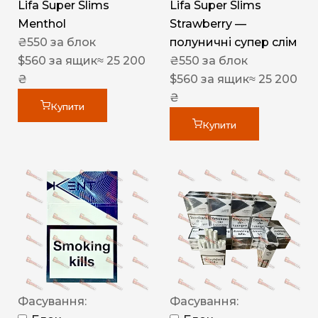
Lifa Super Slims
Lifa Super Slims
Menthol
Strawberry —
₴
550
за блок
полуничні супер слім
$
560
за ящик
≈ 25 200
₴
550
за блок
₴
$
560
за ящик
≈ 25 200
₴
Купити
Купити
Фасування:
Фасування: