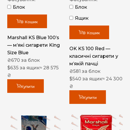
Блок
Блок
Ящик
В Кошик
В Кошик
Marshall KS Blue 100’s
— м’які сигарети King
OK KS 100 Red —
Size Blue
класичні сигарети у
₴
670
за блок
м’якій пачці
$
635
за ящик
≈ 28 575
₴
581
за блок
₴
$
540
за ящик
≈ 24 300
₴
Купити
Купити