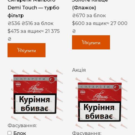
Demi Touch — турбо
(Флажок)
фільтр
₴
670
за блок
₴
536
₴
516
за блок
$
600
за ящик
≈ 27 000
$
475
за ящик
≈ 21 375
₴
₴
Купити
Купити
Акція
Фасування:
Блок
Фасування: