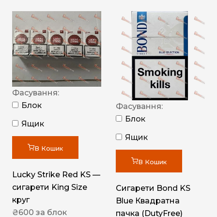
Фасування:
Блок
Фасування:
Блок
Ящик
Ящик
В Кошик
В Кошик
Lucky Strike Red KS —
сигарети King Size
Сигарети Bond KS
круг
Blue Квадратна
₴
600
за блок
пачка (DutyFree)