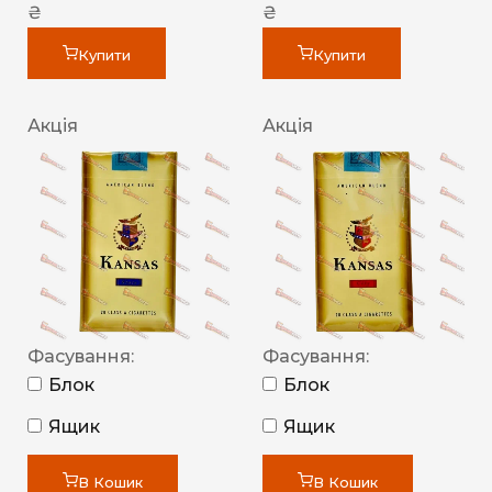
₴
₴
Купити
Купити
Акція
Акція
Фасування:
Фасування:
Блок
Блок
Ящик
Ящик
В Кошик
В Кошик