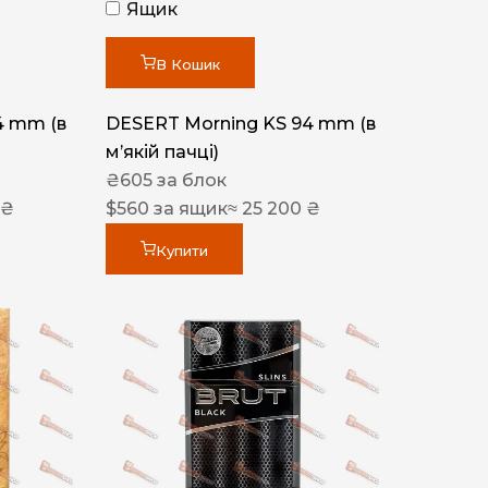
Ящик
В Кошик
4 mm (в
DESERT Morning KS 94 mm (в
мʼякій пачці)
₴
605
за блок
 ₴
$
560
за ящик
≈ 25 200 ₴
Купити