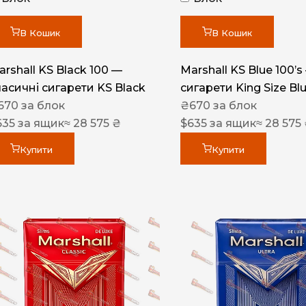
Акциз UA
Капсула (смак)
В Кошик
В Кошик
Manchester
arshall KS Black 100 —
Marshall KS Blue 100’s
Nistru
ласичні сигарети KS Black
сигарети King Size Bl
670
за блок
₴
670
за блок
Leana
635
за ящик
≈ 28 575 ₴
$
635
за ящик
≈ 28 575
Montecristo
Купити
Купити
ASTRU
Military
PULL
Focus
De Santis
MONUS