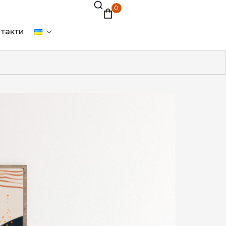
0
такти