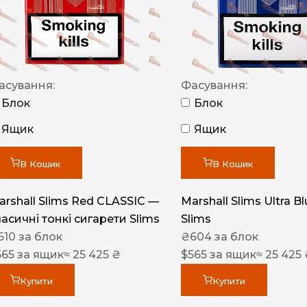
NERO
NERO
Гуцульскі
асування:
Фасування:
Italian Blend 821
Блок
Блок
OSCAR
Ящик
Ящик
Dandy
В Кошик
В Кошик
JM
MAN
arshall Slims Red CLASSIC —
Marshall Slims Ultra B
ласичні тонкі сигарети Slims
Slims
Arizona
610
за блок
₴
604
за блок
Cigaronne
565
за ящик
≈ 25 425 ₴
$
565
за ящик
≈ 25 425
Сигарети LD
Купити
Купити