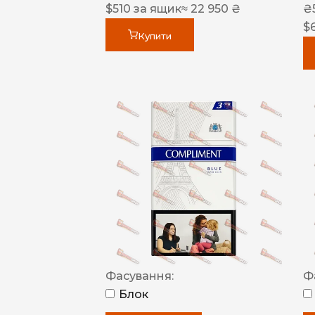
$
510
за ящик
≈ 22 950 ₴
₴
$
Купити
Фасування:
Ф
Блок