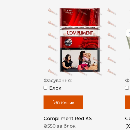
Фасування:
Ф
Блок
В Кошик
Compliment Red KS
C
₴
550
за блок
(