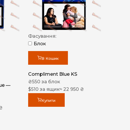
Фасування:
Блок
В Кошик
Compliment Blue KS
₴
550
за блок
lue —
$
510
за ящик
≈ 22 950 ₴
Купити
 ₴