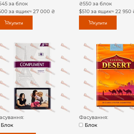
545
за блок
₴
550
за блок
600
за ящик
≈ 27 000 ₴
$
510
за ящик
≈ 22 950 
Купити
Купити
асування:
Фасування:
Блок
Блок