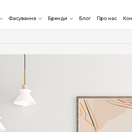
Фасування
Бренди
Блог
Про нас
Кон
Ящик
Elf Bar
Блок
Compliment
Львів
Marshall
Marlboro
OK
ÜRTA
сула)
Lifa
BRUT