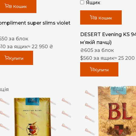
Ящик
В Кошик
В Кошик
ompliment super slims violet
DESERT Evening KS 9
550
за блок
мʼякій пачці)
510
за ящик
≈ 22 950 ₴
₴
605
за блок
$
560
за ящик
≈ 25 200
Купити
Купити
кція