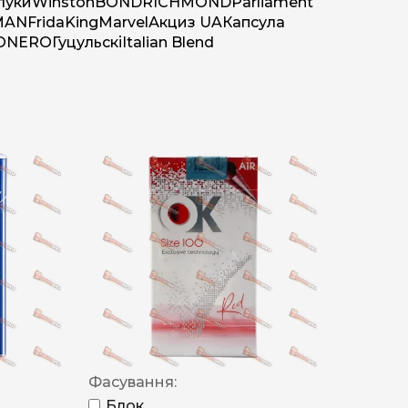
луки
Winston
BOND
RICHMOND
Parliament
MAN
Frida
King
Marvel
Акциз UA
Капсула
O
NERO
Гуцульскі
Italian Blend
Фасування:
Блок