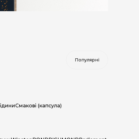
ідини
Смакові (капсула)