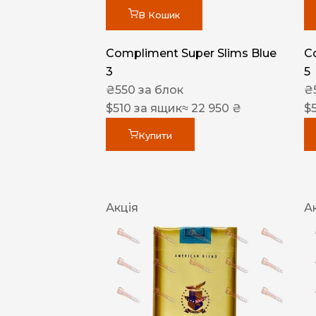
В Кошик
Compliment Super Slims Blue
C
3
5
₴
550
за блок
₴
$
510
за ящик
≈ 22 950 ₴
$
Купити
Акція
А