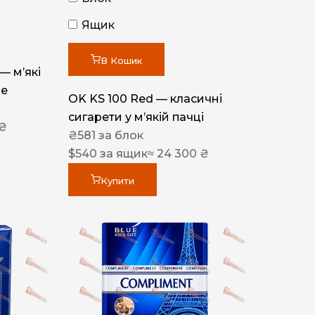
Ящик
В Кошик
 — м’які
ue
OK KS 100 Red — класичні
сигарети у м’якій пачці
 ₴
₴
581
за блок
$
540
за ящик
≈ 24 300 ₴
Купити