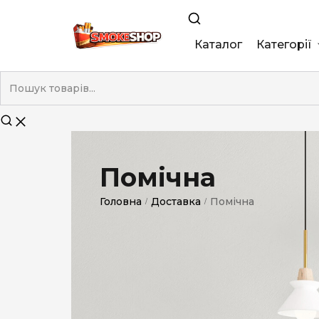
Каталог
Категорії
King Size
Demi
Super Slim
Помічна
Nano
Головна
Доставка
Помічна
/
/
Без фільтра
Duty-Free
Електронні
Смакові (кап