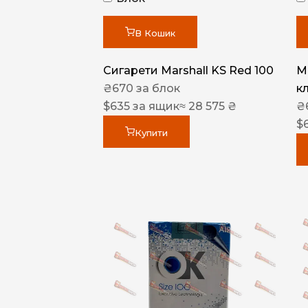
В Кошик
Сигарети Marshall KS Red 100
M
₴
670
за блок
к
$
635
за ящик
≈ 28 575 ₴
₴
$
Купити