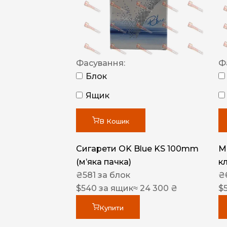
Фасування:
Ф
Блок
Ящик
В Кошик
Сигарети OK Blue KS 100mm
M
(м’яка пачка)
к
₴
581
за блок
₴
$
540
за ящик
≈ 24 300 ₴
$
Купити