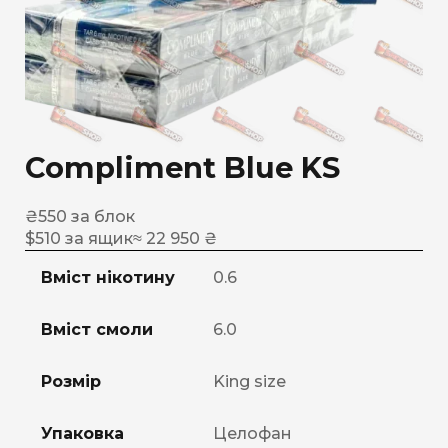
Compliment Blue KS
₴
550
за блок
$
510
за ящик
≈ 22 950 ₴
Вміст нікотину
0.6
Вміст смоли
6.0
Розмір
King size
Упаковка
Целофан