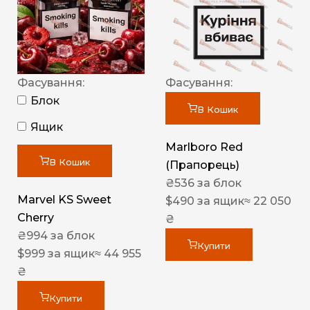
Фасування:
Фасування:
Блок
В Кошик
Ящик
Marlboro Red
В Кошик
(Прапорець)
₴
536
за блок
Marvel KS Sweet
$
490
за ящик
≈ 22 050
Cherry
₴
₴
994
за блок
Купити
$
999
за ящик
≈ 44 955
₴
Купити