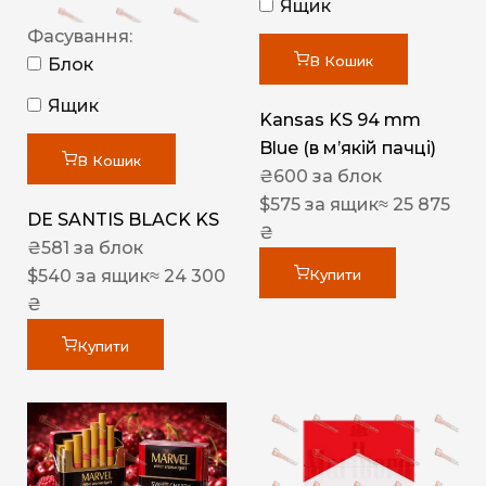
Ящик
Фасування:
В Кошик
Блок
Ящик
Kansas KS 94 mm
Blue (в мʼякій пачці)
В Кошик
₴
600
за блок
$
575
за ящик
≈ 25 875
DE SANTIS BLACK KS
₴
₴
581
за блок
$
540
за ящик
≈ 24 300
Купити
₴
Купити