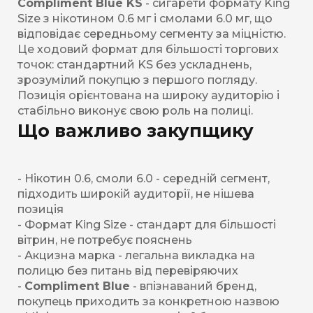
Compliment Blue KS
- сигарети формату King
Size з нікотином 0.6 мг і смолами 6.0 мг, що
відповідає середньому сегменту за міцністю.
Це ходовий формат для більшості торгових
точок: стандартний KS без ускладнень,
зрозумілий покупцю з першого погляду.
Позиція орієнтована на широку аудиторію і
стабільно виконує свою роль на полиці.
Що важливо закупщику
- Нікотин 0.6, смоли 6.0 - середній сегмент,
підходить широкій аудиторії, не нішева
позиція
- Формат King Size - стандарт для більшості
вітрин, не потребує пояснень
- Акцизна марка - легальна викладка на
полицю без питань від перевіряючих
-
Compliment Blue
- впізнаваний бренд,
покупець приходить за конкретною назвою