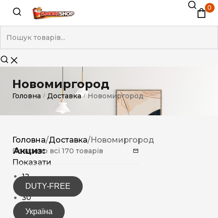
0
Новомиргород
Головна
Доставка
Новомиргород
/
/
Головна
/
Доставка
/
Новомиргород
Акциз:
Показано всі 170 товарів
Показати
12
DUTY-FREE
15
30
Україна