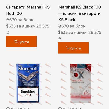
Сигарети Marshall KS
Marshall KS Black 100
Red 100
— класичні сигарети
₴
670
за блок
KS Black
$
635
за ящик
≈ 28 575
₴
670
за блок
₴
$
635
за ящик
≈ 28 575
₴
Купити
Купити
Фасування:
Фасування: