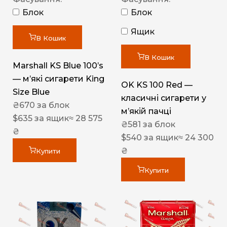
Блок
Блок
Ящик
В Кошик
В Кошик
Marshall KS Blue 100’s
— м’які сигарети King
OK KS 100 Red —
Size Blue
класичні сигарети у
₴
670
за блок
м’якій пачці
$
635
за ящик
≈ 28 575
₴
581
за блок
₴
$
540
за ящик
≈ 24 300
₴
Купити
Купити