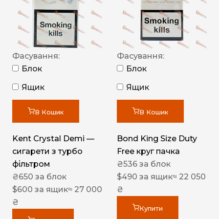
Фасування:
Фасування:
Блок
Блок
Ящик
Ящик
В Кошик
В Кошик
Kent Crystal Demi —
Bond King Size Duty
сигарети з турбо
Free круг пачка
фільтром
₴
536
за блок
₴
650
за блок
$
490
за ящик
≈ 22 050
$
600
за ящик
≈ 27 000
₴
₴
Купити