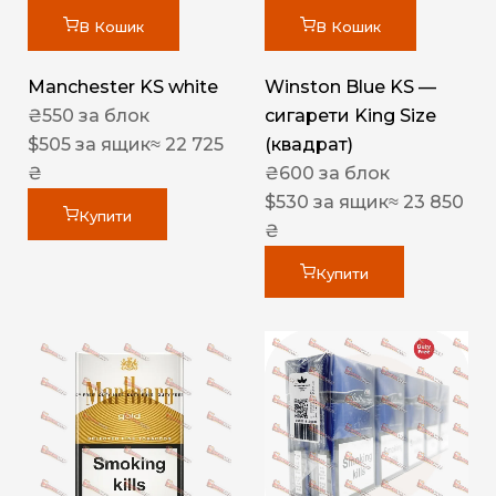
В Кошик
В Кошик
Manchester KS white
Winston Blue KS —
₴
550
за блок
сигарети King Size
$
505
за ящик
≈ 22 725
(квадрат)
₴
₴
600
за блок
$
530
за ящик
≈ 23 850
Купити
₴
Купити