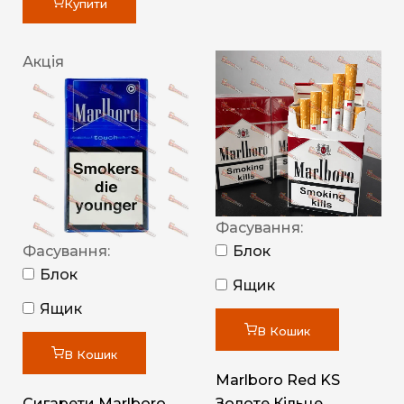
Купити
Акція
Фасування:
Фасування:
Блок
Блок
Ящик
Ящик
В Кошик
В Кошик
Marlboro Red KS
Сигарети Marlboro
Золоте Кільце