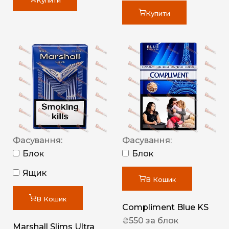
Купити
Купити
Фасування:
Фасування:
Блок
Блок
Ящик
В Кошик
В Кошик
Compliment Blue KS
₴
550
за блок
Marshall Slims Ultra