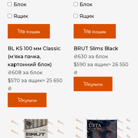
Блок
Блок
Ящик
Ящик
В Кошик
В Кошик
BL KS 100 мм Classic
BRUT Slims Black
(м’яка пачка,
₴
630
за блок
картонний блок)
$
590
за ящик
≈ 26 550
₴
608
за блок
₴
$
570
за ящик
≈ 25 650
Купити
₴
Купити