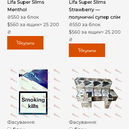
Lifa Super Slims
Lifa Super Slims
Menthol
Strawberry —
₴
550
за блок
полуничні супер слім
$
560
за ящик
≈ 25 200
₴
550
за блок
₴
$
560
за ящик
≈ 25 200
₴
Купити
Купити
Фасування:
Фасування: