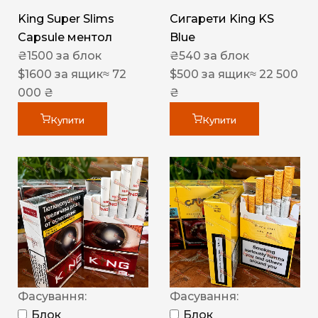
King Super Slims
Сигарети King KS
Capsule ментол
Blue
₴
1500
за блок
₴
540
за блок
$
1600
за ящик
≈ 72
$
500
за ящик
≈ 22 500
000 ₴
₴
Купити
Купити
Фасування:
Фасування:
Блок
Блок