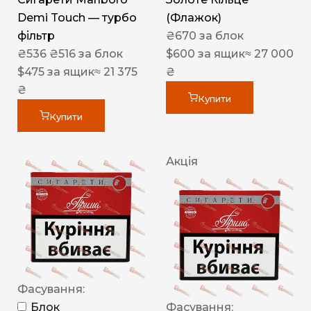
Demi Touch — турбо
(Флажок)
фільтр
₴
670
за блок
₴
536
₴
516
за блок
$
600
за ящик
≈ 27 000
$
475
за ящик
≈ 21 375
₴
₴
Купити
Купити
Акція
Фасування:
Блок
Фасування: