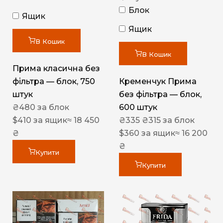
Блок
Ящик
Ящик
В Кошик
В Кошик
Прима класична без
фільтра — блок, 750
Кременчук Прима
штук
без фільтра — блок,
₴
480
за блок
600 штук
$
410
за ящик
≈ 18 450
₴
335
₴
315
за блок
₴
$
360
за ящик
≈ 16 200
₴
Купити
Купити