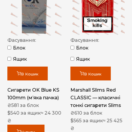
Фасування:
Фасування:
Блок
Блок
Ящик
Ящик
В Кошик
В Кошик
Сигарети OK Blue KS
Marshall Slims Red
100mm (м’яка пачка)
CLASSIC — класичні
₴
581
за блок
тонкі сигарети Slims
$
540
за ящик
≈ 24 300
₴
610
за блок
₴
$
565
за ящик
≈ 25 425
₴