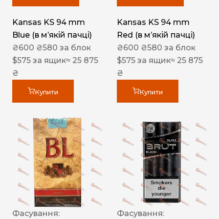
Kansas KS 94 mm
Kansas KS 94 mm
Blue (в мʼякій пачці)
Red (в мʼякій пачці)
₴
600
₴
580
за блок
₴
600
₴
580
за блок
$
575
за ящик
≈ 25 875
$
575
за ящик
≈ 25 875
₴
₴
Купити
Купити
Фасування:
Фасування: