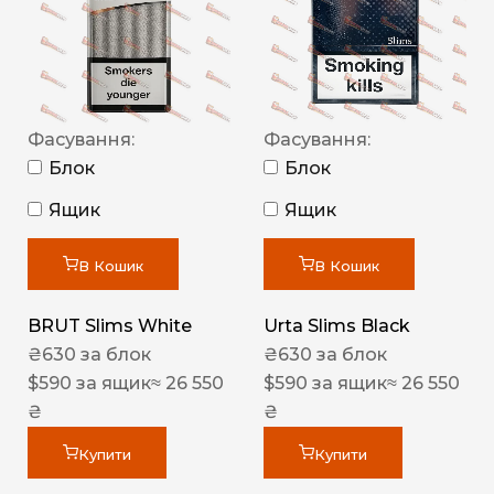
Фасування:
Фасування:
Блок
Блок
Ящик
Ящик
В Кошик
В Кошик
BRUT Slims White
Urta Slims Black
₴
630
за блок
₴
630
за блок
$
590
за ящик
≈ 26 550
$
590
за ящик
≈ 26 550
₴
₴
Купити
Купити