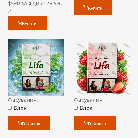
$
590
за ящик
≈ 26 550
Купити
₴
Купити
Фасування:
Фасування:
Блок
Блок
В Кошик
В Кошик