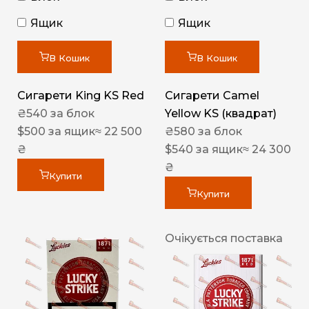
Ящик
Ящик
В Кошик
В Кошик
Сигарети King KS Red
Сигарети Camel
₴
540
за блок
Yellow KS (квадрат)
$
500
за ящик
≈ 22 500
₴
580
за блок
₴
$
540
за ящик
≈ 24 300
₴
Купити
Купити
Очікується поставка