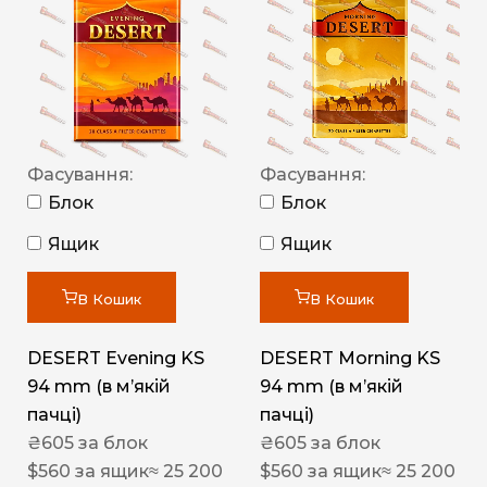
Фасування:
Фасування:
Блок
Блок
Ящик
Ящик
В Кошик
В Кошик
DESERT Evening KS
DESERT Morning KS
94 mm (в мʼякій
94 mm (в мʼякій
пачці)
пачці)
₴
605
за блок
₴
605
за блок
$
560
за ящик
≈ 25 200
$
560
за ящик
≈ 25 200