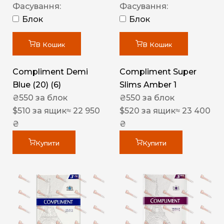
Фасування:
Фасування:
Блок
Блок
В Кошик
В Кошик
Compliment Demi
Compliment Super
Blue (20) (6)
Slims Amber 1
₴
550
за блок
₴
550
за блок
$
510
за ящик
≈ 22 950
$
520
за ящик
≈ 23 400
₴
₴
Купити
Купити