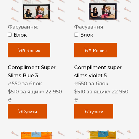
Фасування:
Фасування:
Блок
Блок
В Кошик
В Кошик
Compliment Super
Compliment super
Slims Blue 3
slims violet 5
₴
550
за блок
₴
550
за блок
$
510
за ящик
≈ 22 950
$
510
за ящик
≈ 22 950
₴
₴
Купити
Купити