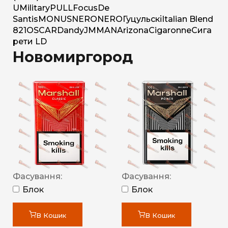
U
Military
PULL
Focus
De
Santis
MONUS
NERO
NERO
Гуцульскі
Italian Blend
821
OSCAR
Dandy
JM
MAN
Arizona
Cigaronne
Сига
рети LD
Новомиргород
Фасування:
Фасування:
Блок
Блок
В Кошик
В Кошик