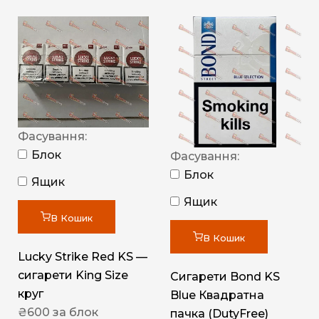
Фасування:
Блок
Фасування:
Блок
Ящик
Ящик
В Кошик
В Кошик
Lucky Strike Red KS —
сигарети King Size
Сигарети Bond KS
круг
Blue Квадратна
₴
600
за блок
пачка (DutyFree)