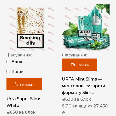
Фасування:
Фасування:
Блок
В Кошик
Ящик
URTA Mint Slims —
В Кошик
ментолові сигарети
формату Slims
Urta Super Slims
₴
630
за блок
White
$
610
за ящик
≈ 27 450
₴
630
за блок
₴