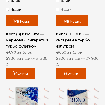
Блок
Блок
Ящик
Ящик
В Кошик
В Кошик
Kent (8) King Size —
Kent 8 Blue KS —
Черновцы сигарети з
сигарети з турбо
турбо фільтром
фільтром
₴
670
за блок
₴
660
за блок
$
700
за ящик
≈ 31 500
$
620
за ящик
≈ 27 900
₴
₴
Купити
Купити