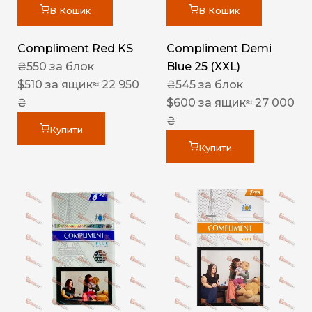
В Кошик
В Кошик
Compliment Red KS
Compliment Demi
₴
550
за блок
Blue 25 (XXL)
$
510
за ящик
≈ 22 950
₴
545
за блок
₴
$
600
за ящик
≈ 27 000
₴
Купити
Купити