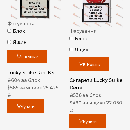
Фасування:
Блок
Фасування:
Блок
Ящик
Ящик
В Кошик
В Кошик
Lucky Strike Red KS
₴
604
за блок
Сигарети Lucky Strike
$
565
за ящик
≈ 25 425
Demi
₴
₴
536
за блок
$
490
за ящик
≈ 22 050
Купити
₴
Купити