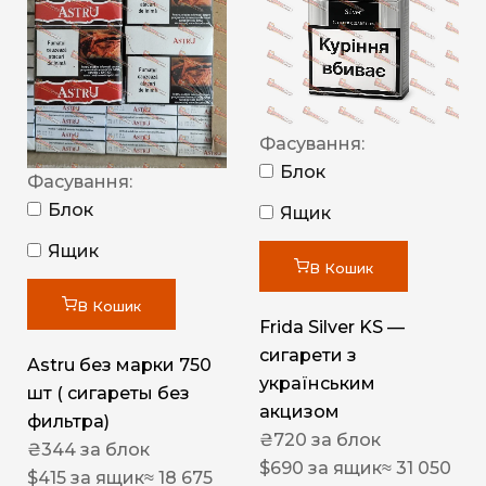
Фасування:
Блок
Фасування:
Блок
Ящик
Ящик
В Кошик
В Кошик
Frida Silver KS —
сигарети з
Astru без марки 750
українським
шт ( сигареты без
акцизом
фильтра)
₴
720
за блок
₴
344
за блок
$
690
за ящик
≈ 31 050
$
415
за ящик
≈ 18 675