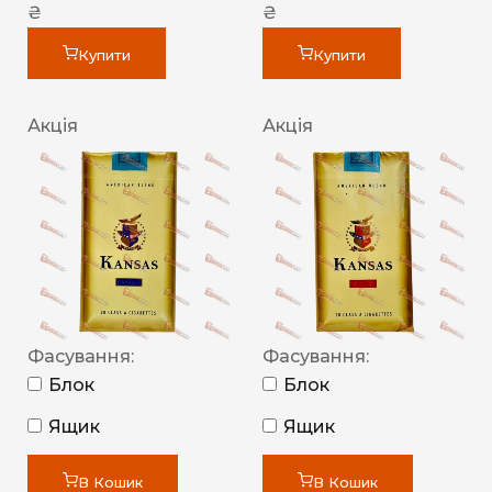
₴
₴
Купити
Купити
Акція
Акція
Фасування:
Фасування:
Блок
Блок
Ящик
Ящик
В Кошик
В Кошик