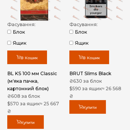
Фасування:
Фасування:
Блок
Блок
Ящик
Ящик
В Кошик
В Кошик
BL KS 100 мм Classic
BRUT Slims Black
(м’яка пачка,
₴
630
за блок
картонний блок)
$
590
за ящик
≈ 26 568
₴
608
за блок
₴
$
570
за ящик
≈ 25 667
Купити
₴
Купити