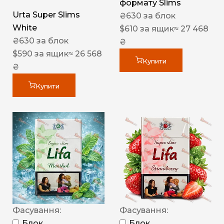
формату Slims
Urta Super Slims
₴
630
за блок
White
$
610
за ящик
≈ 27 468
₴
630
за блок
₴
$
590
за ящик
≈ 26 568
Купити
₴
Купити
Фасування:
Фасування:
Блок
Блок