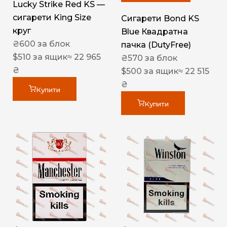
Lucky Strike Red KS —
сигарети King Size
Сигарети Bond KS
круг
Blue Квадратна
₴
600
за блок
пачка (DutyFree)
$
510
за ящик
≈ 22 965
₴
570
за блок
₴
$
500
за ящик
≈ 22 515
₴
Купити
Купити