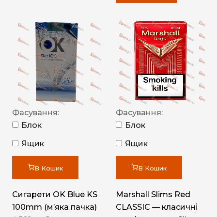
Фасування:
Фасування:
Блок
Блок
Ящик
Ящик
В Кошик
В Кошик
Сигарети OK Blue KS
Marshall Slims Red
100mm (м’яка пачка)
CLASSIC — класичні