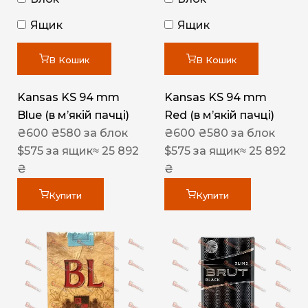
Ящик
Ящик
В Кошик
В Кошик
Kansas KS 94 mm
Kansas KS 94 mm
Blue (в мʼякій пачці)
Red (в мʼякій пачці)
₴
600
₴
580
за блок
₴
600
₴
580
за блок
$
575
за ящик
≈ 25 892
$
575
за ящик
≈ 25 892
₴
₴
Купити
Купити