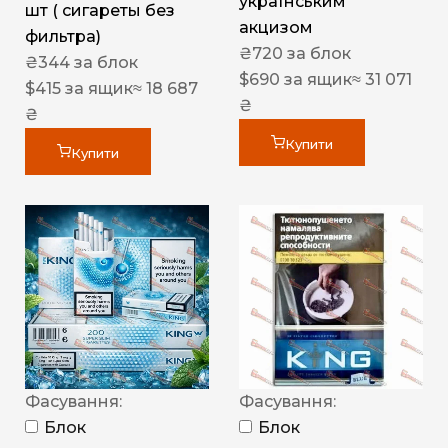
українським
шт ( сигареты без
акцизом
фильтра)
₴
720
за блок
₴
344
за блок
$
690
за ящик
≈ 31 071
$
415
за ящик
≈ 18 687
₴
₴
Купити
Купити
Фасування:
Фасування:
Блок
Блок