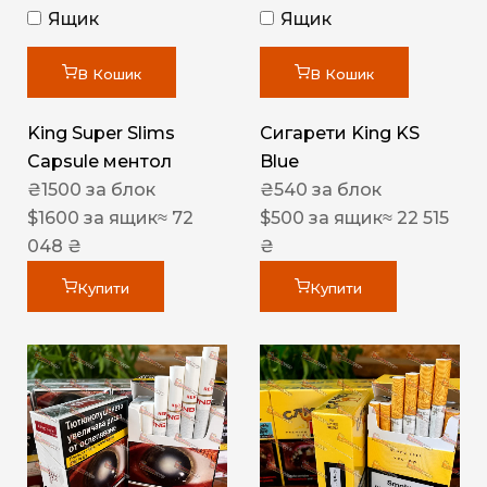
Ящик
Ящик
В Кошик
В Кошик
King Super Slims
Сигарети King KS
Capsule ментол
Blue
₴
1500
за блок
₴
540
за блок
$
1600
за ящик
≈ 72
$
500
за ящик
≈ 22 515
048 ₴
₴
Купити
Купити