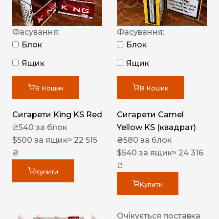
Фасування:
Фасування:
Блок
Блок
Ящик
Ящик
В Кошик
В Кошик
Сигарети King KS Red
Сигарети Camel
₴
540
за блок
Yellow KS (квадрат)
$
500
за ящик
≈ 22 515
₴
580
за блок
₴
$
540
за ящик
≈ 24 316
₴
Купити
Купити
Очікується поставка