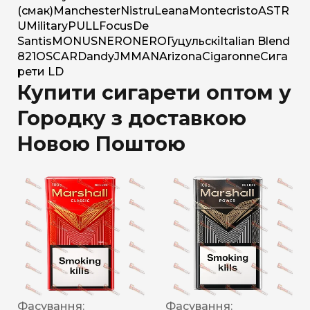
(смак)
Manchester
Nistru
Leana
Montecristo
ASTR
U
Military
PULL
Focus
De
Santis
MONUS
NERO
NERO
Гуцульскі
Italian Blend
821
OSCAR
Dandy
JM
MAN
Arizona
Cigaronne
Сига
рети LD
Купити сигарети оптом у
Городку з доставкою
Новою Поштою
Фасування:
Фасування: