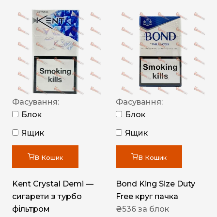
Фасування:
Фасування:
Блок
Блок
Ящик
Ящик
В Кошик
В Кошик
Kent Crystal Demi —
Bond King Size Duty
сигарети з турбо
Free круг пачка
фільтром
₴
536
за блок