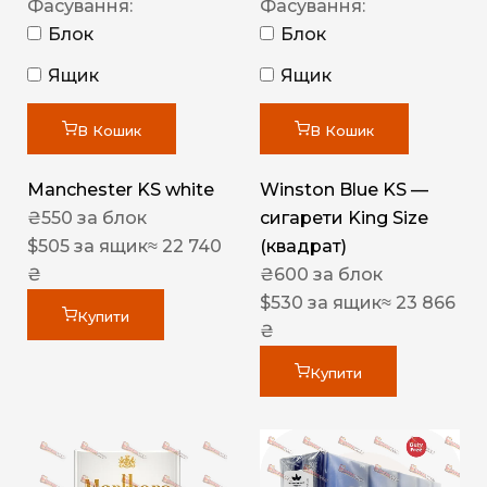
Фасування:
Фасування:
Блок
Блок
Ящик
Ящик
В Кошик
В Кошик
Manchester KS white
Winston Blue KS —
₴
550
за блок
сигарети King Size
$
505
за ящик
≈ 22 740
(квадрат)
₴
₴
600
за блок
$
530
за ящик
≈ 23 866
Купити
₴
Купити