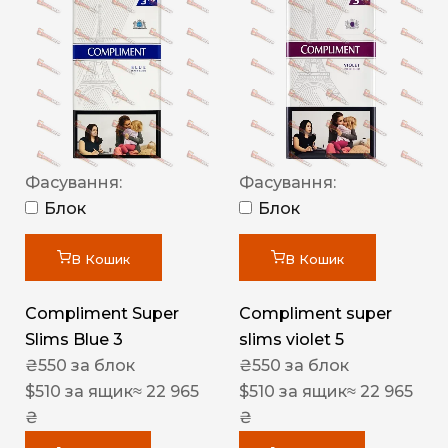
Фасування:
Фасування:
Блок
Блок
В Кошик
В Кошик
Compliment Super
Compliment super
Slims Blue 3
slims violet 5
₴
550
за блок
₴
550
за блок
$
510
за ящик
≈ 22 965
$
510
за ящик
≈ 22 965
₴
₴