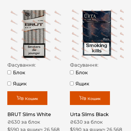
Фасування:
Фасування:
Блок
Блок
Ящик
Ящик
В Кошик
В Кошик
BRUT Slims White
Urta Slims Black
₴
630
за блок
₴
630
за блок
$
590
за ящик
≈ 26 568
$
590
за ящик
≈ 26 568