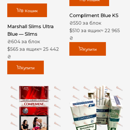
В Кошик
Compliment Blue KS
₴
550
за блок
Marshall Slims Ultra
$
510
за ящик
≈ 22 965
Blue — Slims
₴
₴
604
за блок
$
565
за ящик
≈ 25 442
Купити
₴
Купити