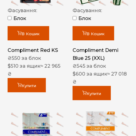
Фасування:
Фасування:
Блок
Блок
В Кошик
В Кошик
Compliment Red KS
Compliment Demi
₴
550
за блок
Blue 25 (XXL)
$
510
за ящик
≈ 22 965
₴
545
за блок
₴
$
600
за ящик
≈ 27 018
₴
Купити
Купити