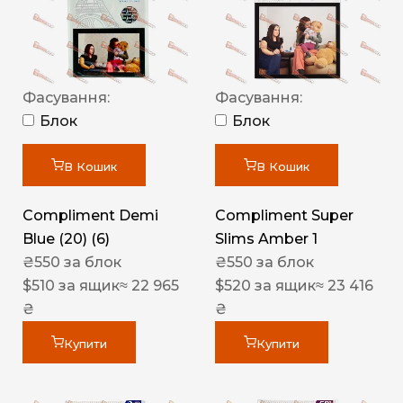
Фасування:
Фасування:
Блок
Блок
В Кошик
В Кошик
Compliment Demi
Compliment Super
Blue (20) (6)
Slims Amber 1
₴
550
за блок
₴
550
за блок
$
510
за ящик
≈ 22 965
$
520
за ящик
≈ 23 416
₴
₴
Купити
Купити