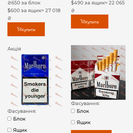
₴
650
за блок
$
490
за ящик
≈ 22 065
$
600
за ящик
≈ 27 018
₴
₴
Купити
Купити
Акція
Фасування:
Фасування:
Блок
Блок
Ящик
Ящик