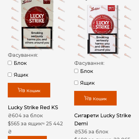
Фасування:
Блок
Фасування:
Блок
Ящик
Ящик
В Кошик
В Кошик
Lucky Strike Red KS
₴
604
за блок
Сигарети Lucky Strike
$
565
за ящик
≈ 25 442
Demi
₴
₴
536
за блок