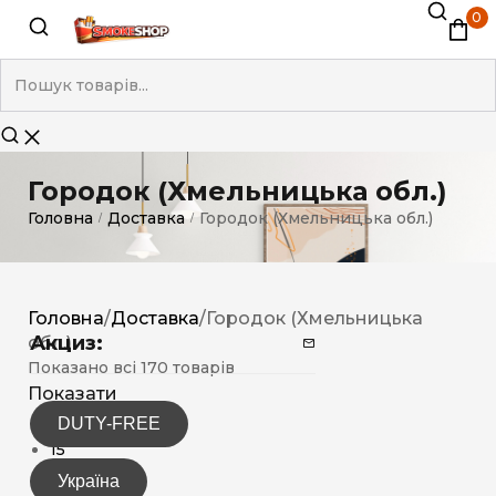
0
Городок (Хмельницька обл.)
Головна
Доставка
Городок (Хмельницька обл.)
/
/
Головна
/
Доставка
/
Городок (Хмельницька
Акциз:
обл.)
Показано всі 170 товарів
Показати
DUTY-FREE
12
15
30
Україна