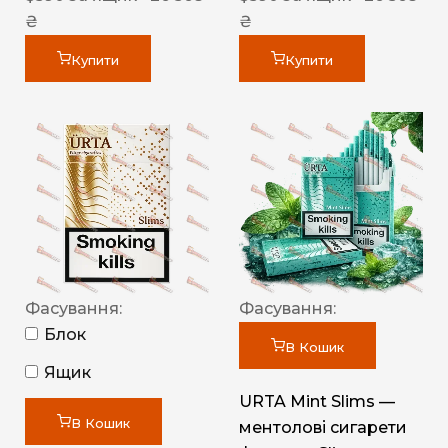
₴
₴
Купити
Купити
Фасування:
Фасування:
Блок
В Кошик
Ящик
URTA Mint Slims —
В Кошик
ментолові сигарети