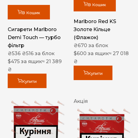
В Кошик
В Кошик
Marlboro Red KS
Сигарети Marlboro
Золоте Кільце
Demi Touch — турбо
(Флажок)
фільтр
₴
670
за блок
₴
536
₴
516
за блок
$
600
за ящик
≈ 27 018
$
475
за ящик
≈ 21 389
₴
₴
Купити
Купити
Акція