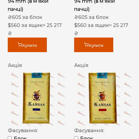
94 mm (в мʼякій
94 mm (в мʼякій
пачці)
пачці)
₴
605
за блок
₴
605
за блок
$
560
за ящик
≈ 25 217
$
560
за ящик
≈ 25 217
₴
₴
Купити
Купити
Акція
Акція
Фасування:
Фасування:
Блок
Блок