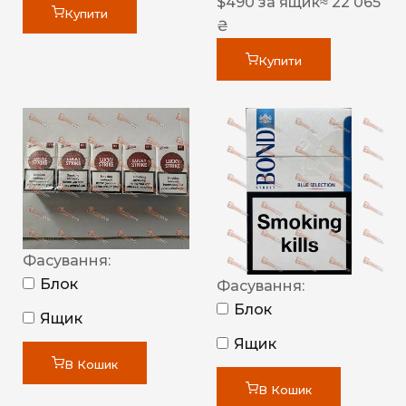
$
490
за ящик
≈ 22 065
Купити
₴
Купити
Фасування:
Блок
Фасування:
Блок
Ящик
Ящик
В Кошик
В Кошик