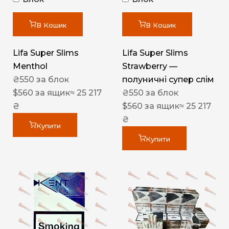
В Кошик
В Кошик
Lifa Super Slims
Lifa Super Slims
Menthol
Strawberry —
₴
550
за блок
полуничні супер слім
$
560
за ящик
≈ 25 217
₴
550
за блок
₴
$
560
за ящик
≈ 25 217
₴
Купити
Купити