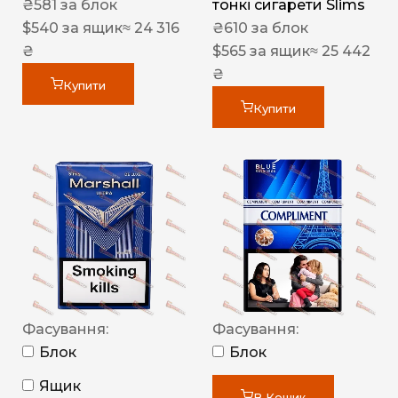
₴
581
за блок
тонкі сигарети Slims
$
540
за ящик
≈ 24 316
₴
610
за блок
₴
$
565
за ящик
≈ 25 442
₴
Купити
Купити
Фасування:
Фасування:
Блок
Блок
Ящик
В Кошик