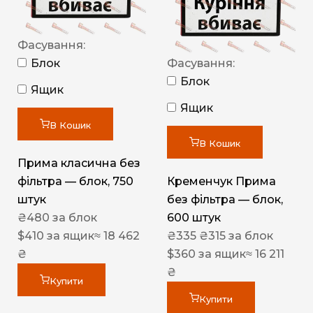
Фасування:
Блок
Фасування:
Блок
Ящик
Ящик
В Кошик
В Кошик
Прима класична без
фільтра — блок, 750
Кременчук Прима
штук
без фільтра — блок,
₴
480
за блок
600 штук
$
410
за ящик
≈ 18 462
₴
335
₴
315
за блок
₴
$
360
за ящик
≈ 16 211
₴
Купити
Купити