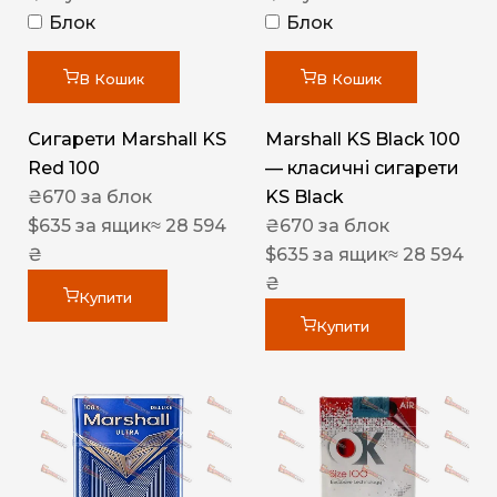
Блок
Блок
В Кошик
В Кошик
Сигарети Marshall KS
Marshall KS Black 100
Red 100
— класичні сигарети
₴
670
за блок
KS Black
$
635
за ящик
≈ 28 594
₴
670
за блок
₴
$
635
за ящик
≈ 28 594
₴
Купити
Купити