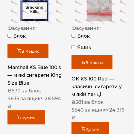
Фасування:
Фасування:
Блок
Блок
Ящик
В Кошик
В Кошик
Marshall KS Blue 100’s
— м’які сигарети King
OK KS 100 Red —
Size Blue
класичні сигарети у
₴
670
за блок
м’якій пачці
$
635
за ящик
≈ 28 594
₴
581
за блок
₴
$
540
за ящик
≈ 24 316
₴
Купити
Купити