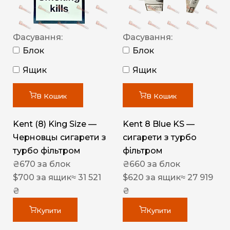
Фасування:
Фасування:
Блок
Блок
Ящик
Ящик
В Кошик
В Кошик
Kent (8) King Size —
Kent 8 Blue KS —
Черновцы сигарети з
сигарети з турбо
турбо фільтром
фільтром
₴
670
за блок
₴
660
за блок
$
700
за ящик
≈ 31 521
$
620
за ящик
≈ 27 919
₴
₴
Купити
Купити