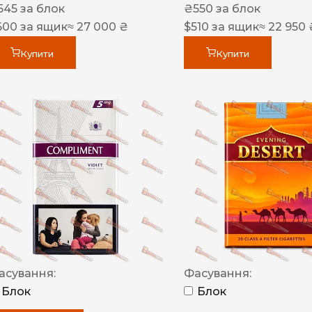
545
за блок
₴
550
за блок
600
за ящик
≈ 27 000 ₴
$
510
за ящик
≈ 22 950 
Купити
Купити
асування:
Фасування:
Блок
Блок