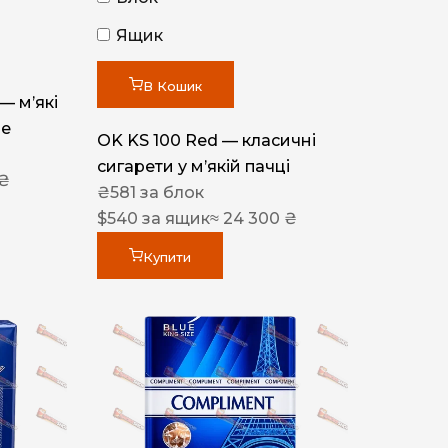
Ящик
В Кошик
 — м’які
ue
OK KS 100 Red — класичні
сигарети у м’якій пачці
 ₴
₴
581
за блок
$
540
за ящик
≈ 24 300 ₴
Купити