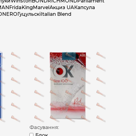
луки
Winston
BOND
RICHMOND
Parliament
MAN
Frida
King
Marvel
Акциз UA
Капсула
O
NERO
Гуцульскі
Italian Blend
Фасування:
Блок