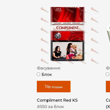
Фасування:
Ф
Блок
В Кошик
Compliment Red KS
C
₴
550
за блок
(