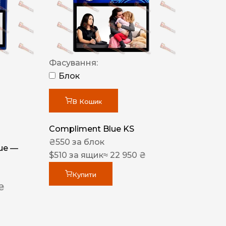
Фасування:
Блок
В Кошик
Compliment Blue KS
₴
550
за блок
lue —
$
510
за ящик
≈ 22 950 ₴
Купити
 ₴