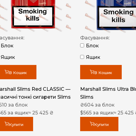
NERO
NERO
Гуцульскі
асування:
Фасування:
Italian Blend 821
Блок
Блок
OSCAR
Ящик
Ящик
Dandy
В Кошик
В Кошик
JM
MAN
arshall Slims Red CLASSIC —
Marshall Slims Ultra B
ласичні тонкі сигарети Slims
Slims
Arizona
610
за блок
₴
604
за блок
Cigaronne
565
за ящик
≈ 25 425 ₴
$
565
за ящик
≈ 25 425
Сигарети LD
Купити
Купити