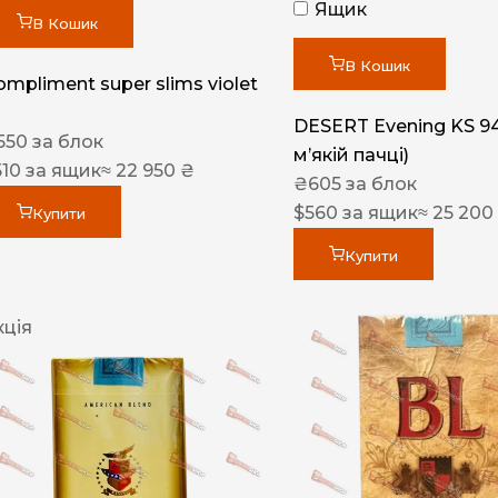
Ящик
В Кошик
В Кошик
ompliment super slims violet
DESERT Evening KS 9
550
за блок
мʼякій пачці)
510
за ящик
≈ 22 950 ₴
₴
605
за блок
$
560
за ящик
≈ 25 200
Купити
Купити
кція