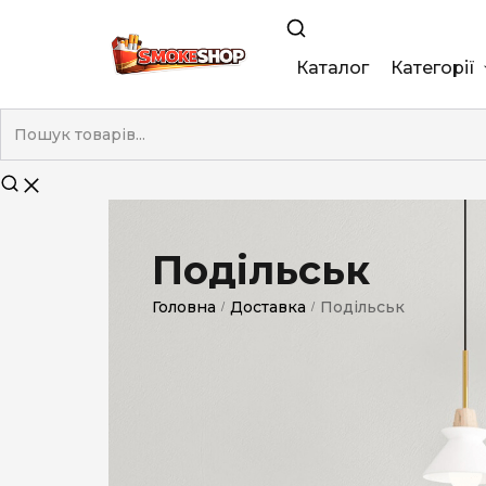
Каталог
Категорії
King Size
Demi
Super Slim
Подільськ
Nano
Головна
Доставка
Подільськ
/
/
Без фільтра
Duty-Free
Електронні
Смакові (кап