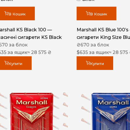
Акциз UA
Капсула (смак)
В Кошик
В Кошик
Manchester
arshall KS Black 100 —
Marshall KS Blue 100’s
Nistru
ласичні сигарети KS Black
сигарети King Size Bl
670
за блок
₴
670
за блок
Leana
635
за ящик
≈ 28 575 ₴
$
635
за ящик
≈ 28 575
Montecristo
Купити
Купити
ASTRU
Military
PULL
Focus
De Santis
MONUS