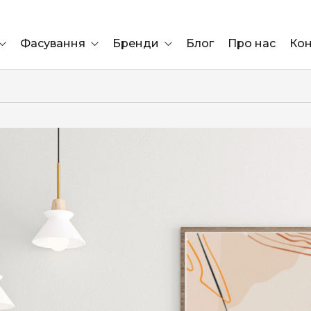
Фасування
Бренди
Блог
Про нас
Кон
Ящик
Elf Bar
Блок
Compliment
Львів
Marshall
Marlboro
OK
ÜRTA
сула)
Lifa
BRUT