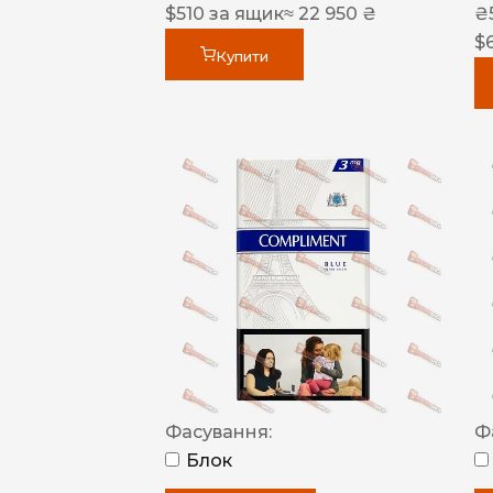
$
510
за ящик
≈ 22 950 ₴
₴
$
Купити
Фасування:
Ф
Блок