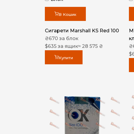
В Кошик
Сигарети Marshall KS Red 100
M
₴
670
за блок
к
$
635
за ящик
≈ 28 575 ₴
₴
$
Купити