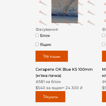
Фасування:
Ф
Блок
Ящик
В Кошик
Сигарети OK Blue KS 100mm
M
(м’яка пачка)
к
₴
581
за блок
₴
$
540
за ящик
≈ 24 300 ₴
$
Купити