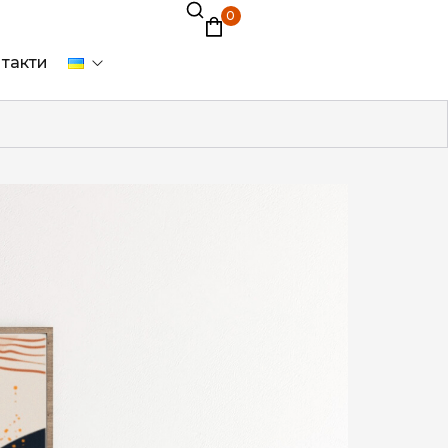
0
такти