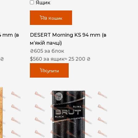
Ящик
В Кошик
4 mm (в
DESERT Morning KS 94 mm (в
мʼякій пачці)
₴
605
за блок
 ₴
$
560
за ящик
≈ 25 200 ₴
Купити