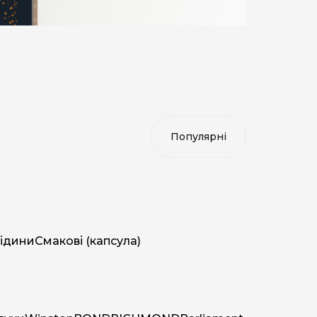
ідини
Смакові (капсула)