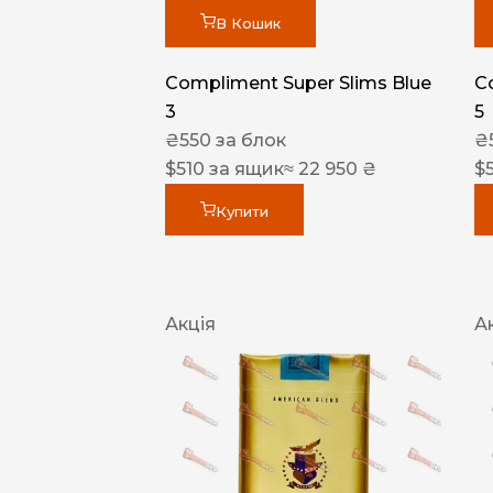
В Кошик
Compliment Super Slims Blue
C
3
5
₴
550
за блок
₴
$
510
за ящик
≈ 22 950 ₴
$
Купити
Акція
А