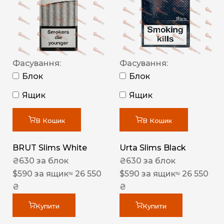
Фасування:
Фасування:
Блок
Блок
Ящик
Ящик
В Кошик
В Кошик
BRUT Slims White
Urta Slims Black
₴
630
за блок
₴
630
за блок
$
590
за ящик
≈ 26 550
$
590
за ящик
≈ 26 550
₴
₴
Купити
Купити