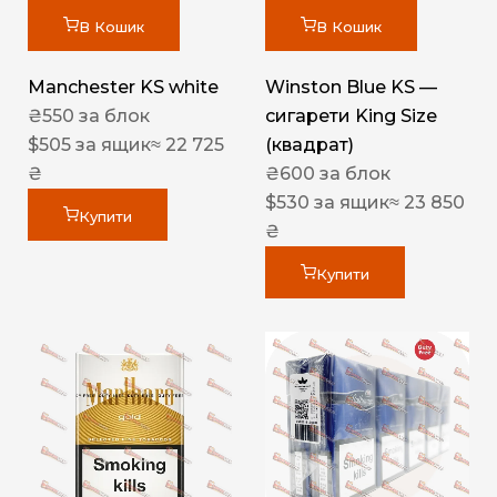
В Кошик
В Кошик
Manchester KS white
Winston Blue KS —
₴
550
за блок
сигарети King Size
$
505
за ящик
≈ 22 725
(квадрат)
₴
₴
600
за блок
$
530
за ящик
≈ 23 850
Купити
₴
Купити