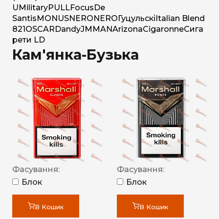
U
Military
PULL
Focus
De
Santis
MONUS
NERO
NERO
Гуцульскі
Italian Blend
821
OSCAR
Dandy
JM
MAN
Arizona
Cigaronne
Сига
рети LD
Кам'янка-Бузька
Фасування:
Фасування:
Блок
Блок
В Кошик
В Кошик