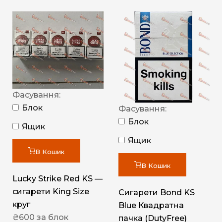
Фасування:
Блок
Фасування:
Блок
Ящик
Ящик
В Кошик
В Кошик
Lucky Strike Red KS —
сигарети King Size
Сигарети Bond KS
круг
Blue Квадратна
₴
600
за блок
пачка (DutyFree)