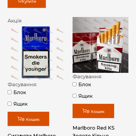
Купити
Акція
Фасування:
Фасування:
Блок
Блок
Ящик
Ящик
В Кошик
В Кошик
Marlboro Red KS
Сигарети Marlboro
Золоте Кільце