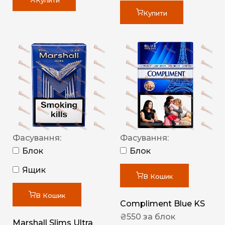
Купити
Купити
Фасування:
Фасування:
Блок
Блок
Ящик
В Кошик
В Кошик
Compliment Blue KS
₴
550
за блок
Marshall Slims Ultra