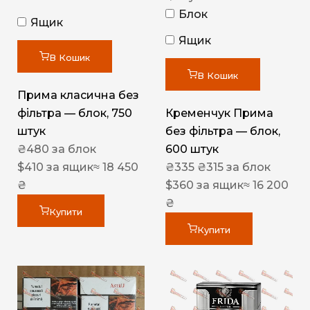
Блок
Ящик
Ящик
В Кошик
В Кошик
Прима класична без
фільтра — блок, 750
Кременчук Прима
штук
без фільтра — блок,
₴
480
за блок
600 штук
$
410
за ящик
≈ 18 450
₴
335
₴
315
за блок
₴
$
360
за ящик
≈ 16 200
₴
Купити
Купити