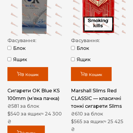
Фасування:
Фасування:
Блок
Блок
Ящик
Ящик
В Кошик
В Кошик
Сигарети OK Blue KS
Marshall Slims Red
100mm (м’яка пачка)
CLASSIC — класичні
₴
581
за блок
тонкі сигарети Slims
$
540
за ящик
≈ 24 300
₴
610
за блок
₴
$
565
за ящик
≈ 25 425
₴