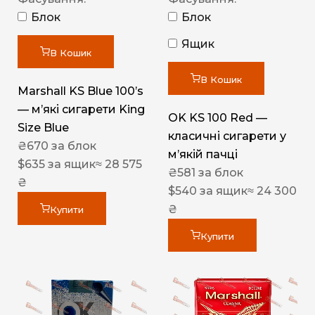
Блок
Блок
Ящик
В Кошик
В Кошик
Marshall KS Blue 100’s
— м’які сигарети King
OK KS 100 Red —
Size Blue
класичні сигарети у
₴
670
за блок
м’якій пачці
$
635
за ящик
≈ 28 575
₴
581
за блок
₴
$
540
за ящик
≈ 24 300
₴
Купити
Купити