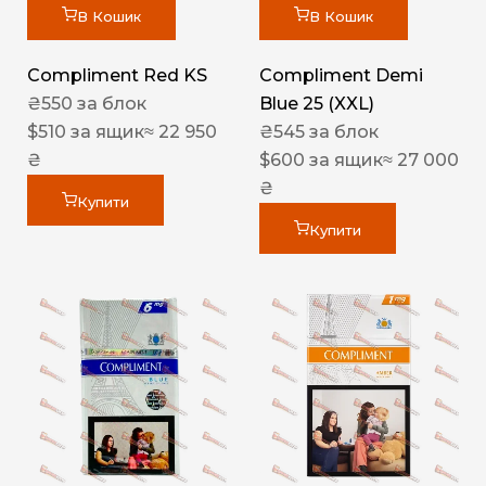
В Кошик
В Кошик
Compliment Red KS
Compliment Demi
₴
550
за блок
Blue 25 (XXL)
$
510
за ящик
≈ 22 950
₴
545
за блок
₴
$
600
за ящик
≈ 27 000
₴
Купити
Купити