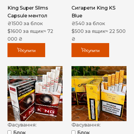
King Super Slims
Сигарети King KS
Capsule ментол
Blue
₴
1500
за блок
₴
540
за блок
$
1600
за ящик
≈ 72
$
500
за ящик
≈ 22 500
000 ₴
₴
Купити
Купити
Фасування:
Фасування:
Блок
Блок