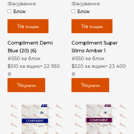
Фасування:
Фасування:
Блок
Блок
В Кошик
В Кошик
Compliment Demi
Compliment Super
Blue (20) (6)
Slims Amber 1
₴
550
за блок
₴
550
за блок
$
510
за ящик
≈ 22 950
$
520
за ящик
≈ 23 400
₴
₴
Купити
Купити