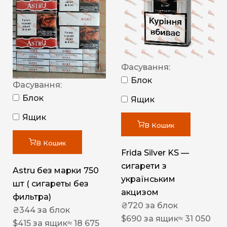
Фасування:
Блок
Фасування:
Блок
Ящик
Ящик
В Кошик
В Кошик
Frida Silver KS —
сигарети з
Astru без марки 750
українським
шт ( сигареты без
акцизом
фильтра)
₴
720
за блок
₴
344
за блок
$
690
за ящик
≈ 31 050
$
415
за ящик
≈ 18 675