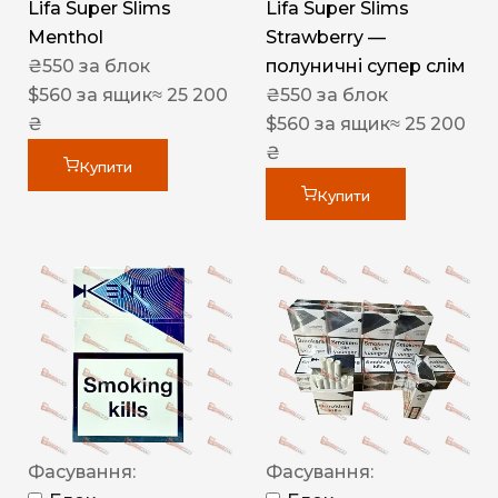
Lifa Super Slims
Lifa Super Slims
Menthol
Strawberry —
₴
550
за блок
полуничні супер слім
$
560
за ящик
≈ 25 200
₴
550
за блок
₴
$
560
за ящик
≈ 25 200
₴
Купити
Купити
Фасування:
Фасування: