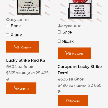
Фасування:
Блок
Фасування:
Блок
Ящик
Ящик
В Кошик
В Кошик
Lucky Strike Red KS
₴
604
за блок
Сигарети Lucky Strike
$
565
за ящик
≈ 25 425
Demi
₴
₴
536
за блок
$
490
за ящик
≈ 22 050
Купити
₴
Купити