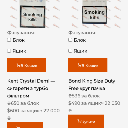
Фасування:
Фасування:
Блок
Блок
Ящик
Ящик
В Кошик
В Кошик
Kent Crystal Demi —
Bond King Size Duty
сигарети з турбо
Free круг пачка
фільтром
₴
536
за блок
₴
650
за блок
$
490
за ящик
≈ 22 050
$
600
за ящик
≈ 27 000
₴
₴
Купити