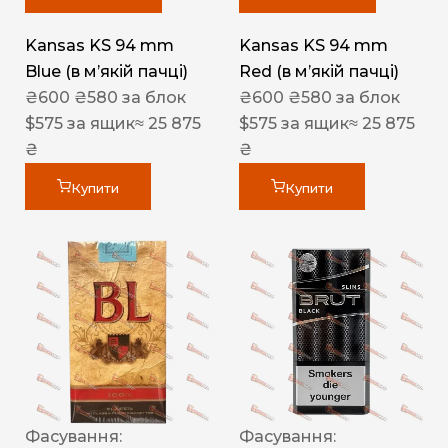
Kansas KS 94 mm
Kansas KS 94 mm
Blue (в мʼякій пачці)
Red (в мʼякій пачці)
₴
600
₴
580
за блок
₴
600
₴
580
за блок
$
575
за ящик
≈ 25 875
$
575
за ящик
≈ 25 875
₴
₴
Купити
Купити
Фасування:
Фасування: