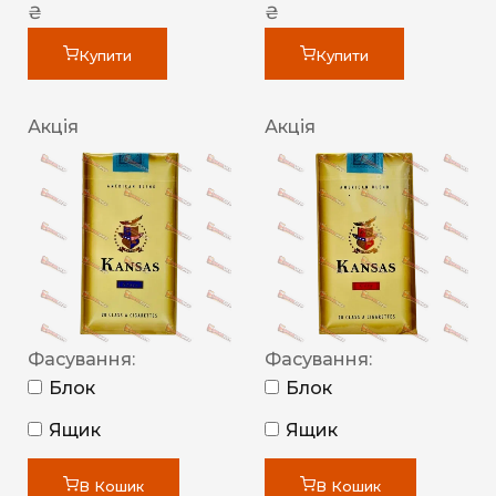
₴
₴
Купити
Купити
Акція
Акція
Фасування:
Фасування:
Блок
Блок
Ящик
Ящик
В Кошик
В Кошик