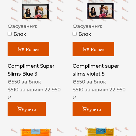
Фасування:
Фасування:
Блок
Блок
В Кошик
В Кошик
Compliment Super
Compliment super
Slims Blue 3
slims violet 5
₴
550
за блок
₴
550
за блок
$
510
за ящик
≈ 22 950
$
510
за ящик
≈ 22 950
₴
₴
Купити
Купити