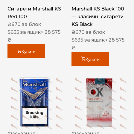
Сигарети Marshall KS
Marshall KS Black 100
Red 100
— класичні сигарети
₴
670
за блок
KS Black
$
635
за ящик
≈ 28 575
₴
670
за блок
₴
$
635
за ящик
≈ 28 575
₴
Купити
Купити
Фасування:
Фасування: