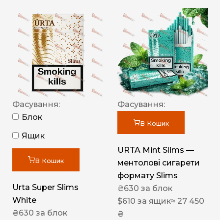
Фасування:
Фасування:
Блок
В Кошик
Ящик
URTA Mint Slims —
В Кошик
ментолові сигарети
формату Slims
Urta Super Slims
₴
630
за блок
White
$
610
за ящик
≈ 27 450
₴
630
за блок
₴