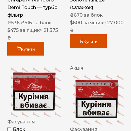
Demi Touch — турбо
(Флажок)
фільтр
₴
670
за блок
₴
536
₴
516
за блок
$
600
за ящик
≈ 27 000
$
475
за ящик
≈ 21 375
₴
₴
Купити
Купити
Акція
Фасування:
Блок
Фасування: