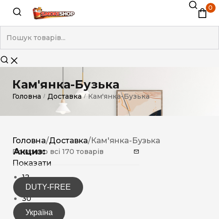
0
Кам'янка-Бузька
Головна
Доставка
Кам'янка-Бузька
/
/
Головна
/
Доставка
/
Кам'янка-Бузька
Акциз:
Показано всі 170 товарів
Показати
12
DUTY-FREE
15
30
Україна