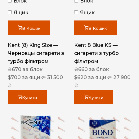
Блок
Блок
Ящик
Ящик
В Кошик
В Кошик
Kent (8) King Size —
Kent 8 Blue KS —
Черновцы сигарети з
сигарети з турбо
турбо фільтром
фільтром
₴
670
за блок
₴
660
за блок
$
700
за ящик
≈ 31 500
$
620
за ящик
≈ 27 900
₴
₴
Купити
Купити