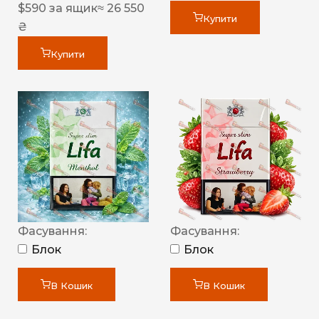
$
590
за ящик
≈ 26 550
Купити
₴
Купити
Фасування:
Фасування:
Блок
Блок
В Кошик
В Кошик