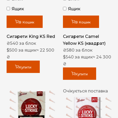
Ящик
Ящик
В Кошик
В Кошик
Сигарети King KS Red
Сигарети Camel
₴
540
за блок
Yellow KS (квадрат)
$
500
за ящик
≈ 22 500
₴
580
за блок
₴
$
540
за ящик
≈ 24 300
₴
Купити
Купити
Очікується поставка