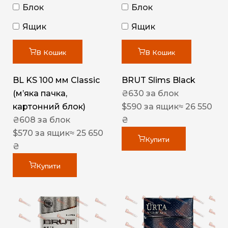
Блок
Блок
Ящик
Ящик
В Кошик
В Кошик
BL KS 100 мм Classic
BRUT Slims Black
(м’яка пачка,
₴
630
за блок
картонний блок)
$
590
за ящик
≈ 26 550
₴
608
за блок
₴
$
570
за ящик
≈ 25 650
Купити
₴
Купити