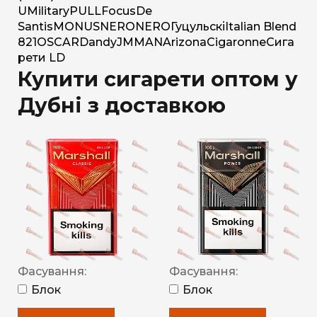
U
Military
PULL
Focus
De
Santis
MONUS
NERO
NERO
Гуцульскі
Italian Blend
821
OSCAR
Dandy
JM
MAN
Arizona
Cigaronne
Сига
рети LD
Купити сигарети оптом у
Дубні з доставкою
Фасування:
Фасування:
Блок
Блок