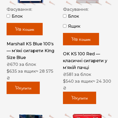
Фасування:
Фасування:
Блок
Блок
Ящик
В Кошик
В Кошик
Marshall KS Blue 100’s
— м’які сигарети King
OK KS 100 Red —
Size Blue
класичні сигарети у
₴
670
за блок
м’якій пачці
$
635
за ящик
≈ 28 575
₴
581
за блок
₴
$
540
за ящик
≈ 24 300
₴
Купити
Купити