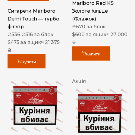
Marlboro Red KS
Сигарети Marlboro
Золоте Кільце
Demi Touch — турбо
(Флажок)
фільтр
₴
670
за блок
₴
536
₴
516
за блок
$
600
за ящик
≈ 27 000
$
475
за ящик
≈ 21 375
₴
₴
Купити
Купити
Акція