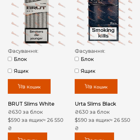
Фасування:
Фасування:
Блок
Блок
Ящик
Ящик
В Кошик
В Кошик
BRUT Slims White
Urta Slims Black
₴
630
за блок
₴
630
за блок
$
590
за ящик
≈ 26 550
$
590
за ящик
≈ 26 550
₴
₴