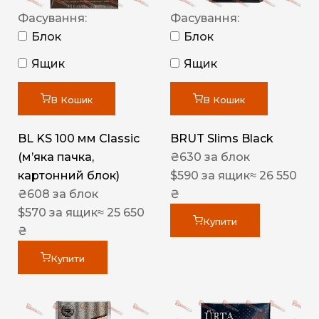
Фасування:
Фасування:
Блок
Блок
Ящик
Ящик
В Кошик
В Кошик
BL KS 100 мм Classic
BRUT Slims Black
(м’яка пачка,
₴
630
за блок
картонний блок)
$
590
за ящик
≈ 26 550
₴
608
за блок
₴
$
570
за ящик
≈ 25 650
Купити
₴
Купити