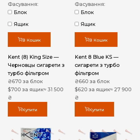
Фасування:
Фасування:
Блок
Блок
Ящик
Ящик
В Кошик
В Кошик
Kent (8) King Size —
Kent 8 Blue KS —
Черновцы сигарети з
сигарети з турбо
турбо фільтром
фільтром
₴
670
за блок
₴
660
за блок
$
700
за ящик
≈ 31 500
$
620
за ящик
≈ 27 900
₴
₴
Купити
Купити