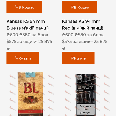
В Кошик
В Кошик
Kansas KS 94 mm
Kansas KS 94 mm
Blue (в мʼякій пачці)
Red (в мʼякій пачці)
₴
600
₴
580
за блок
₴
600
₴
580
за блок
$
575
за ящик
≈ 25 875
$
575
за ящик
≈ 25 875
₴
₴
Купити
Купити