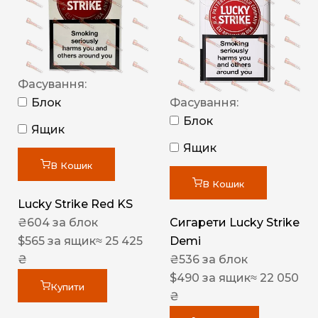
Фасування:
Блок
Фасування:
Блок
Ящик
Ящик
В Кошик
В Кошик
Lucky Strike Red KS
₴
604
за блок
Сигарети Lucky Strike
$
565
за ящик
≈ 25 425
Demi
₴
₴
536
за блок
$
490
за ящик
≈ 22 050
Купити
₴