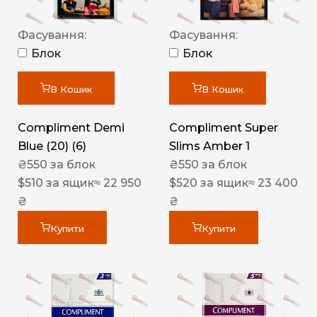
Фасування:
Фасування:
Блок
Блок
В Кошик
В Кошик
Compliment Demi
Compliment Super
Blue (20) (6)
Slims Amber 1
₴
550
за блок
₴
550
за блок
$
510
за ящик
≈ 22 950
$
520
за ящик
≈ 23 400
₴
₴
Купити
Купити