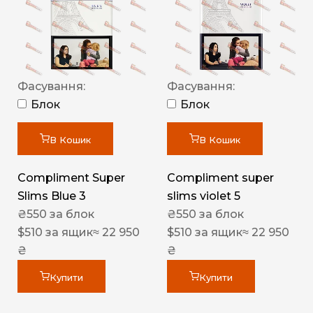
Фасування:
Фасування:
Блок
Блок
В Кошик
В Кошик
Compliment Super
Compliment super
Slims Blue 3
slims violet 5
₴
550
за блок
₴
550
за блок
$
510
за ящик
≈ 22 950
$
510
за ящик
≈ 22 950
₴
₴
Купити
Купити