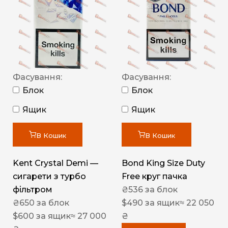
Фасування:
Фасування:
Блок
Блок
Ящик
Ящик
В Кошик
В Кошик
Kent Crystal Demi —
Bond King Size Duty
сигарети з турбо
Free круг пачка
фільтром
₴
536
за блок
₴
650
за блок
$
490
за ящик
≈ 22 050
$
600
за ящик
≈ 27 000
₴