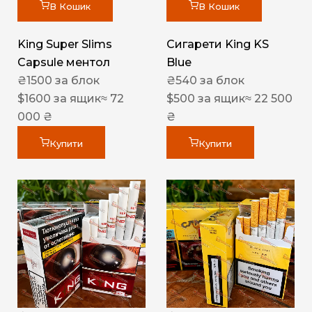
В Кошик
В Кошик
King Super Slims
Сигарети King KS
Capsule ментол
Blue
₴
1500
за блок
₴
540
за блок
$
1600
за ящик
≈ 72
$
500
за ящик
≈ 22 500
000 ₴
₴
Купити
Купити