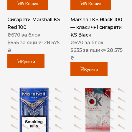
В Кошик
В Кошик
Сигарети Marshall KS
Marshall KS Black 100
Red 100
— класичні сигарети
₴
670
за блок
KS Black
$
635
за ящик
≈ 28 575
₴
670
за блок
₴
$
635
за ящик
≈ 28 575
₴
Купити
Купити