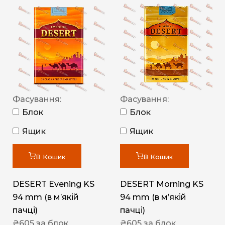
Фасування:
Фасування:
Блок
Блок
Ящик
Ящик
В Кошик
В Кошик
DESERT Evening KS
DESERT Morning KS
94 mm (в мʼякій
94 mm (в мʼякій
пачці)
пачці)
₴
605
за блок
₴
605
за блок