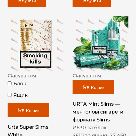
Купити
Купити
Фасування:
Фасування:
Блок
В Кошик
Ящик
URTA Mint Slims —
В Кошик
ментолові сигарети
формату Slims
Urta Super Slims
₴
630
за блок
White
$
610
за ящик
≈ 27 450