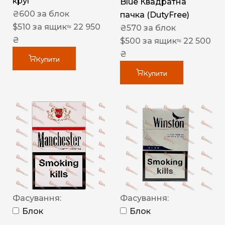
круг
Blue Квадратна
₴
600
за блок
пачка (DutyFree)
$
510
за ящик
≈ 22 950
₴
570
за блок
₴
$
500
за ящик
≈ 22 500
₴
Купити
Купити
Фасування:
Фасування:
Блок
Блок