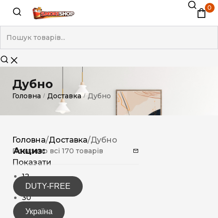
0
Дубно
Головна
Доставка
Дубно
/
/
Головна
/
Доставка
/
Дубно
Акциз:
Показано всі 170 товарів
Показати
12
DUTY-FREE
15
30
Україна