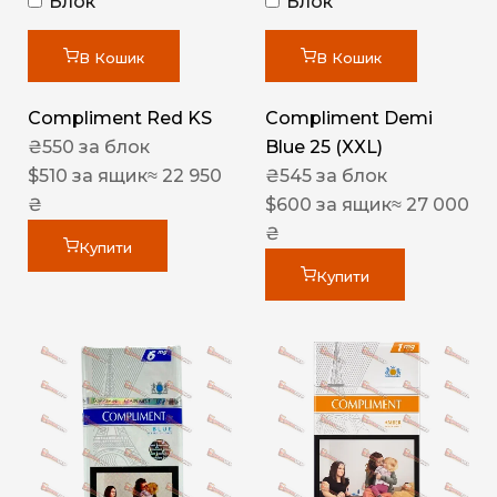
Блок
Блок
В Кошик
В Кошик
Compliment Red KS
Compliment Demi
₴
550
за блок
Blue 25 (XXL)
$
510
за ящик
≈ 22 950
₴
545
за блок
₴
$
600
за ящик
≈ 27 000
₴
Купити
Купити