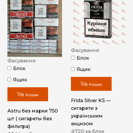
Фасування:
Блок
Фасування:
Блок
Ящик
Ящик
В Кошик
В Кошик
Frida Silver KS —
сигарети з
Astru без марки 750
українським
шт ( сигареты без
акцизом
фильтра)
₴
720
за блок