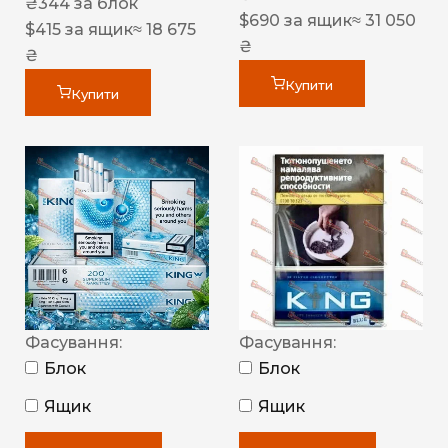
₴
344
за блок
$
690
за ящик
≈ 31 050
$
415
за ящик
≈ 18 675
₴
₴
Купити
Купити
Фасування:
Фасування:
Блок
Блок
Ящик
Ящик