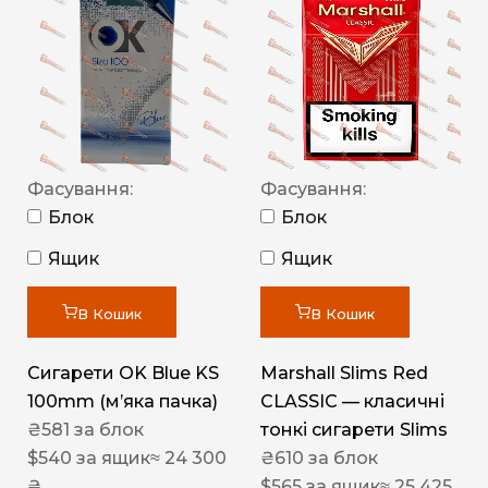
Фасування:
Фасування:
Блок
Блок
Ящик
Ящик
В Кошик
В Кошик
Сигарети OK Blue KS
Marshall Slims Red
100mm (м’яка пачка)
CLASSIC — класичні
₴
581
за блок
тонкі сигарети Slims
$
540
за ящик
≈ 24 300
₴
610
за блок
₴
$
565
за ящик
≈ 25 425