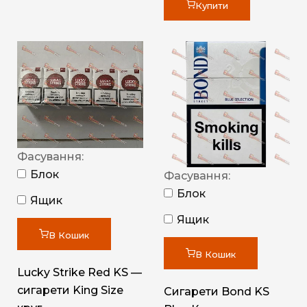
Купити
Фасування:
Блок
Фасування:
Блок
Ящик
Ящик
В Кошик
В Кошик
Lucky Strike Red KS —
сигарети King Size
Сигарети Bond KS