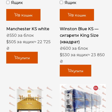
Ящик
Ящик
В Кошик
В Кошик
Manchester KS white
Winston Blue KS —
₴
550
за блок
сигарети King Size
$
505
за ящик
≈ 22 725
(квадрат)
₴
₴
600
за блок
$
530
за ящик
≈ 23 850
Купити
₴
Купити