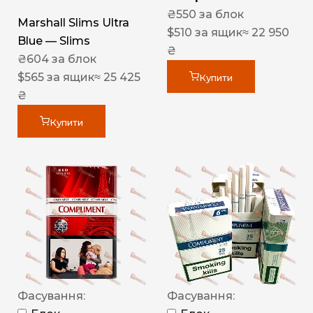
₴
550
за блок
Marshall Slims Ultra
$
510
за ящик
≈ 22 950
Blue — Slims
₴
₴
604
за блок
$
565
за ящик
≈ 25 425
Купити
₴
Купити
Фасування:
Фасування: