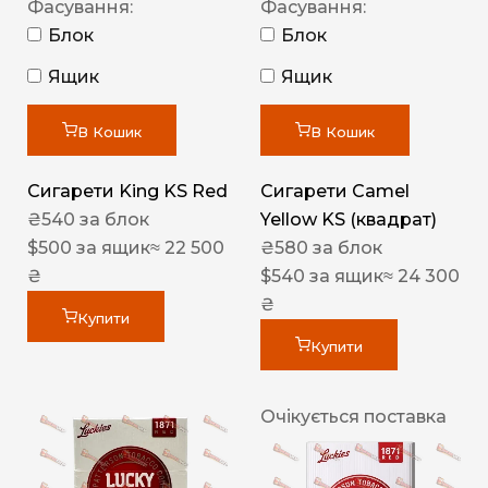
Фасування:
Фасування:
Блок
Блок
Ящик
Ящик
В Кошик
В Кошик
Сигарети King KS Red
Сигарети Camel
₴
540
за блок
Yellow KS (квадрат)
$
500
за ящик
≈ 22 500
₴
580
за блок
₴
$
540
за ящик
≈ 24 300
₴
Купити
Купити
Очікується поставка