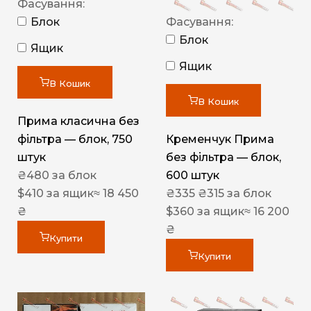
Фасування:
Блок
Фасування:
Блок
Ящик
Ящик
В Кошик
В Кошик
Прима класична без
фільтра — блок, 750
Кременчук Прима
штук
без фільтра — блок,
₴
480
за блок
600 штук
$
410
за ящик
≈ 18 450
₴
335
₴
315
за блок
₴
$
360
за ящик
≈ 16 200
₴
Купити
Купити