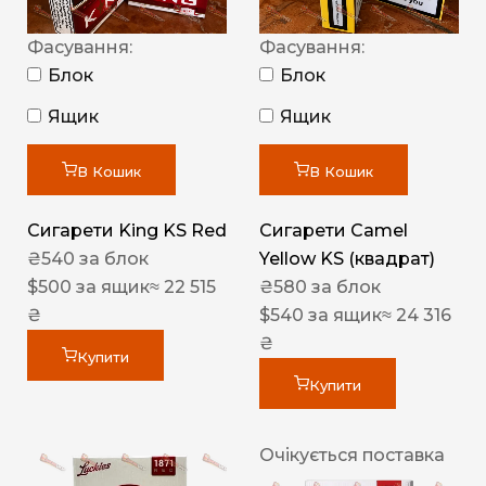
Фасування:
Фасування:
Блок
Блок
Ящик
Ящик
В Кошик
В Кошик
Сигарети King KS Red
Сигарети Camel
₴
540
за блок
Yellow KS (квадрат)
$
500
за ящик
≈ 22 515
₴
580
за блок
₴
$
540
за ящик
≈ 24 316
₴
Купити
Купити
Очікується поставка