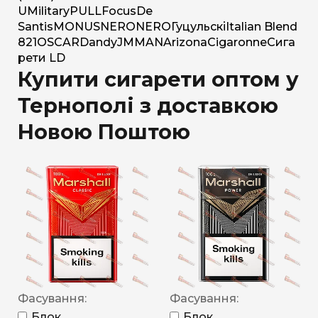
U
Military
PULL
Focus
De
Santis
MONUS
NERO
NERO
Гуцульскі
Italian Blend
821
OSCAR
Dandy
JM
MAN
Arizona
Cigaronne
Сига
рети LD
Купити сигарети оптом у
Тернополі з доставкою
Новою Поштою
Фасування:
Фасування:
Блок
Блок