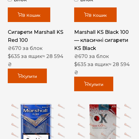
В Кошик
В Кошик
Сигарети Marshall KS
Marshall KS Black 100
Red 100
— класичні сигарети
₴
670
за блок
KS Black
$
635
за ящик
≈ 28 594
₴
670
за блок
₴
$
635
за ящик
≈ 28 594
₴
Купити
Купити