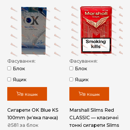
Фасування:
Фасування:
Блок
Блок
Ящик
Ящик
В Кошик
В Кошик
Сигарети OK Blue KS
Marshall Slims Red
100mm (м’яка пачка)
CLASSIC — класичні
₴
581
за блок
тонкі сигарети Slims