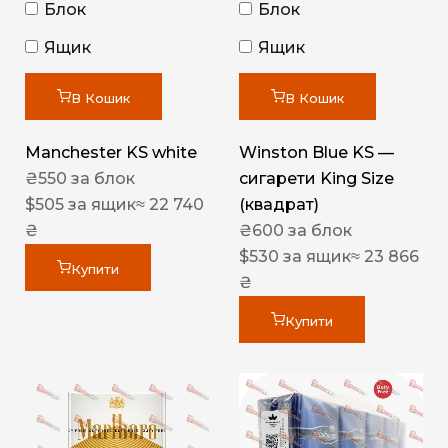
Блок
Блок
Ящик
Ящик
В Кошик
В Кошик
Manchester KS white
Winston Blue KS —
₴
550
за блок
сигарети King Size
$
505
за ящик
≈ 22 740
(квадрат)
₴
₴
600
за блок
$
530
за ящик
≈ 23 866
Купити
₴
Купити