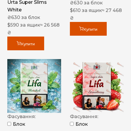
Urta Super Slims
₴
630
за блок
White
$
610
за ящик
≈ 27 468
₴
630
за блок
₴
$
590
за ящик
≈ 26 568
Купити
₴
Купити
Фасування:
Фасування:
Блок
Блок