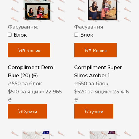
Фасування:
Фасування:
Блок
Блок
В Кошик
В Кошик
Compliment Demi
Compliment Super
Blue (20) (6)
Slims Amber 1
₴
550
за блок
₴
550
за блок
$
510
за ящик
≈ 22 965
$
520
за ящик
≈ 23 416
₴
₴
Купити
Купити