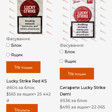
Фасування:
Блок
Фасування:
Блок
Ящик
Ящик
В Кошик
В Кошик
Lucky Strike Red KS
₴
604
за блок
Сигарети Lucky Strike
$
565
за ящик
≈ 25 442
Demi
₴
₴
536
за блок
$
490
за ящик
≈ 22 065
Купити