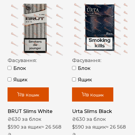
Фасування:
Фасування:
Блок
Блок
Ящик
Ящик
В Кошик
В Кошик
BRUT Slims White
Urta Slims Black
₴
630
за блок
₴
630
за блок
$
590
за ящик
≈ 26 568
$
590
за ящик
≈ 26 568
₴
₴