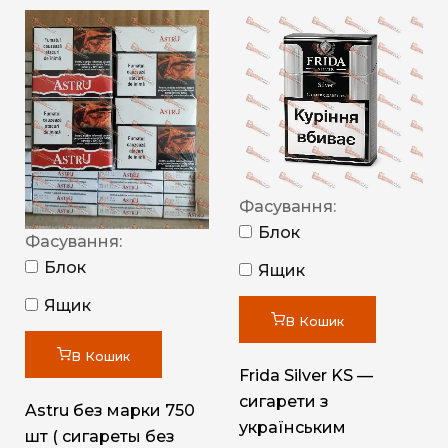
Фасування:
Блок
Фасування:
Блок
Ящик
Ящик
В Кошик
В Кошик
Frida Silver KS —
сигарети з
Astru без марки 750
українським
шт ( сигареты без