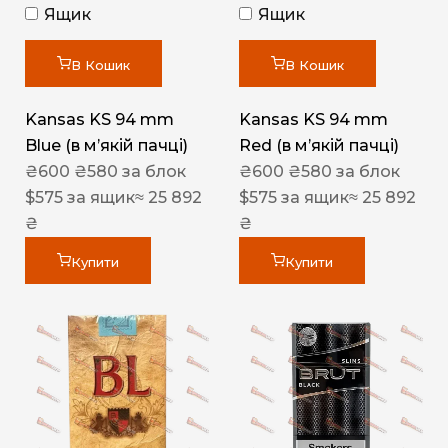
Ящик
Ящик
В Кошик
В Кошик
Kansas KS 94 mm
Kansas KS 94 mm
Blue (в мʼякій пачці)
Red (в мʼякій пачці)
₴
600
₴
580
за блок
₴
600
₴
580
за блок
$
575
за ящик
≈ 25 892
$
575
за ящик
≈ 25 892
₴
₴
Купити
Купити