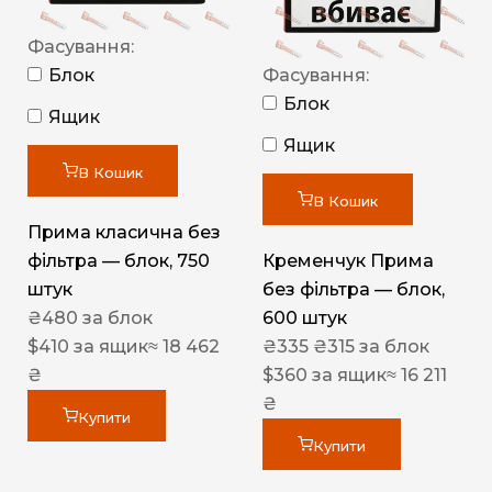
Фасування:
Блок
Фасування:
Блок
Ящик
Ящик
В Кошик
В Кошик
Прима класична без
фільтра — блок, 750
Кременчук Прима
штук
без фільтра — блок,
₴
480
за блок
600 штук
$
410
за ящик
≈ 18 462
₴
335
₴
315
за блок
₴
$
360
за ящик
≈ 16 211
₴
Купити
Купити