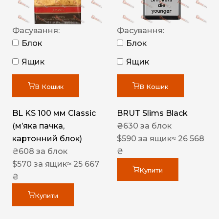
Фасування:
Фасування:
Блок
Блок
Ящик
Ящик
В Кошик
В Кошик
BL KS 100 мм Classic
BRUT Slims Black
(м’яка пачка,
₴
630
за блок
картонний блок)
$
590
за ящик
≈ 26 568
₴
608
за блок
₴
$
570
за ящик
≈ 25 667
Купити
₴
Купити