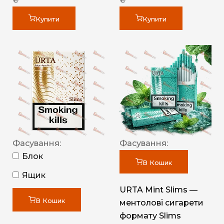
Купити
Купити
Фасування:
Фасування:
Блок
В Кошик
Ящик
URTA Mint Slims —
В Кошик
ментолові сигарети
формату Slims