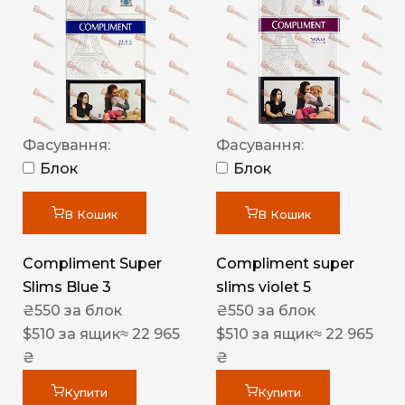
Фасування:
Фасування:
Блок
Блок
В Кошик
В Кошик
Compliment Super
Compliment super
Slims Blue 3
slims violet 5
₴
550
за блок
₴
550
за блок
$
510
за ящик
≈ 22 965
$
510
за ящик
≈ 22 965
₴
₴
Купити
Купити