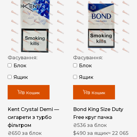
Фасування:
Фасування:
Блок
Блок
Ящик
Ящик
В Кошик
В Кошик
Kent Crystal Demi —
Bond King Size Duty
сигарети з турбо
Free круг пачка
фільтром
₴
536
за блок
₴
650
за блок
$
490
за ящик
≈ 22 065