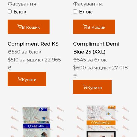
Фасування:
Фасування:
Блок
Блок
В Кошик
В Кошик
Compliment Red KS
Compliment Demi
₴
550
за блок
Blue 25 (XXL)
$
510
за ящик
≈ 22 965
₴
545
за блок
₴
$
600
за ящик
≈ 27 018
₴
Купити
Купити