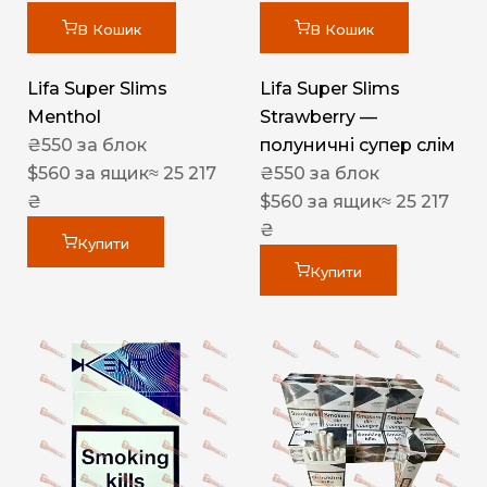
В Кошик
В Кошик
Lifa Super Slims
Lifa Super Slims
Menthol
Strawberry —
₴
550
за блок
полуничні супер слім
$
560
за ящик
≈ 25 217
₴
550
за блок
₴
$
560
за ящик
≈ 25 217
₴
Купити
Купити