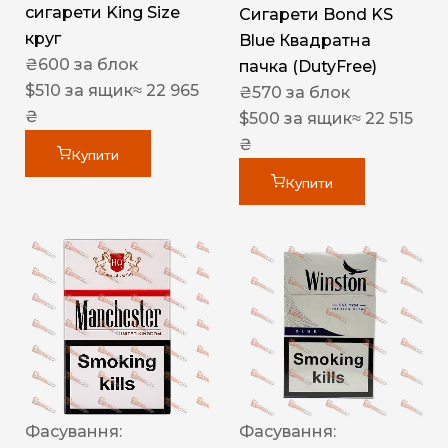
сигарети King Size
Сигарети Bond KS
круг
Blue Квадратна
₴
600
за блок
пачка (DutyFree)
$
510
за ящик
≈ 22 965
₴
570
за блок
₴
$
500
за ящик
≈ 22 515
₴
Купити
Купити
Фасування:
Фасування: