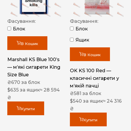
Фасування:
Фасування:
Блок
Блок
Ящик
В Кошик
В Кошик
Marshall KS Blue 100’s
— м’які сигарети King
OK KS 100 Red —
Size Blue
класичні сигарети у
₴
670
за блок
м’якій пачці
$
635
за ящик
≈ 28 594
₴
581
за блок
₴
$
540
за ящик
≈ 24 316
₴
Купити
Купити