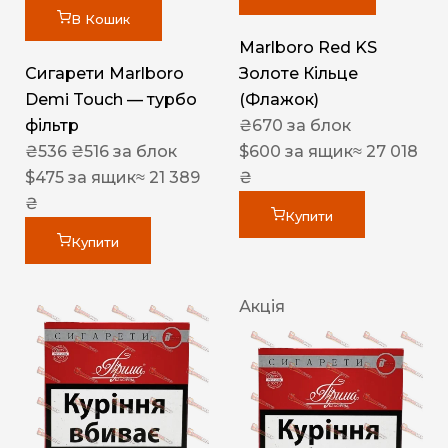
В Кошик
Marlboro Red KS
Сигарети Marlboro
Золоте Кільце
Demi Touch — турбо
(Флажок)
фільтр
₴
670
за блок
₴
536
₴
516
за блок
$
600
за ящик
≈ 27 018
$
475
за ящик
≈ 21 389
₴
₴
Купити
Купити
Акція