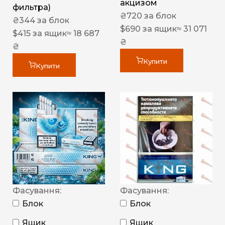
акцизом
фильтра)
₴
720
за блок
₴
344
за блок
$
690
за ящик
≈ 31 071
$
415
за ящик
≈ 18 687
₴
₴
Купити
Купити
Фасування:
Фасування:
Блок
Блок
Ящик
Ящик