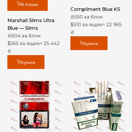
В Кошик
Compliment Blue KS
₴
550
за блок
Marshall Slims Ultra
$
510
за ящик
≈ 22 965
Blue — Slims
₴
₴
604
за блок
$
565
за ящик
≈ 25 442
Купити
₴
Купити