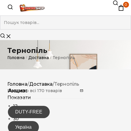
0
Тернопіль
Головна
Доставка
Тернопіль
/
/
Головна
/
Доставка
/
Тернопіль
Акциз:
Показано всі 170 товарів
Показати
12
DUTY-FREE
15
30
Україна