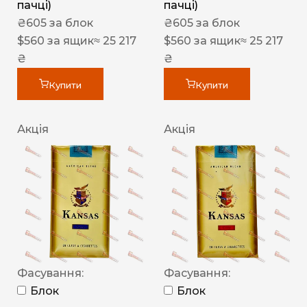
пачці)
пачці)
₴
605
за блок
₴
605
за блок
$
560
за ящик
≈ 25 217
$
560
за ящик
≈ 25 217
₴
₴
Купити
Купити
Акція
Акція
Фасування:
Фасування:
Блок
Блок