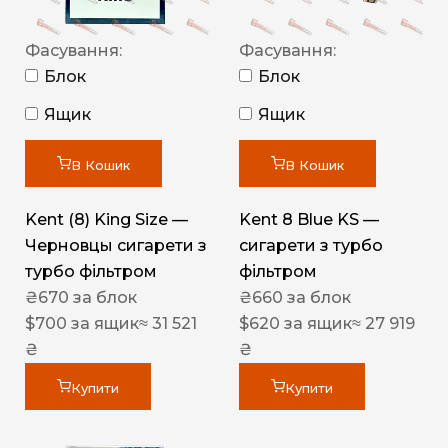
Фасування:
Фасування:
Блок
Блок
Ящик
Ящик
В Кошик
В Кошик
Kent (8) King Size —
Kent 8 Blue KS —
Черновцы сигарети з
сигарети з турбо
турбо фільтром
фільтром
₴
670
за блок
₴
660
за блок
$
700
за ящик
≈ 31 521
$
620
за ящик
≈ 27 919
₴
₴
Купити
Купити