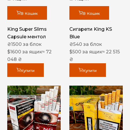
В Кошик
В Кошик
King Super Slims
Сигарети King KS
Capsule ментол
Blue
₴
1500
за блок
₴
540
за блок
$
1600
за ящик
≈ 72
$
500
за ящик
≈ 22 515
048 ₴
₴
Купити
Купити