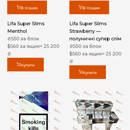
В Кошик
В Кошик
Lifa Super Slims
Lifa Super Slims
Menthol
Strawberry —
₴
550
за блок
полуничні супер слім
$
560
за ящик
≈ 25 200
₴
550
за блок
₴
$
560
за ящик
≈ 25 200
₴
Купити
Купити