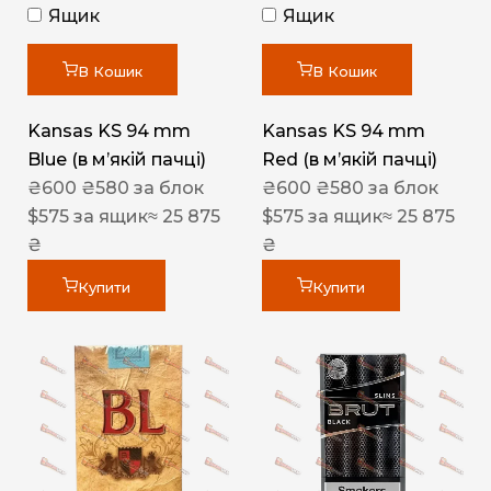
Ящик
Ящик
В Кошик
В Кошик
Kansas KS 94 mm
Kansas KS 94 mm
Blue (в мʼякій пачці)
Red (в мʼякій пачці)
₴
600
₴
580
за блок
₴
600
₴
580
за блок
$
575
за ящик
≈ 25 875
$
575
за ящик
≈ 25 875
₴
₴
Купити
Купити