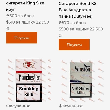
сигарети King Size
Сигарети Bond KS
круг
Blue Квадратна
₴
600
за блок
пачка (DutyFree)
$
510
за ящик
≈ 22 950
₴
570
за блок
₴
$
500
за ящик
≈ 22 500
₴
Купити
Купити
Фасування:
Фасування: