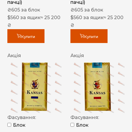
пачці)
пачці)
₴
605
за блок
₴
605
за блок
$
560
за ящик
≈ 25 200
$
560
за ящик
≈ 25 200
₴
₴
Купити
Купити
Акція
Акція
Фасування:
Фасування:
Блок
Блок