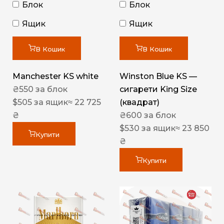
Блок
Блок
Ящик
Ящик
В Кошик
В Кошик
Manchester KS white
Winston Blue KS —
₴
550
за блок
сигарети King Size
$
505
за ящик
≈ 22 725
(квадрат)
₴
₴
600
за блок
$
530
за ящик
≈ 23 850
Купити
₴
Купити