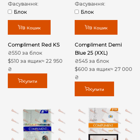
Фасування:
Фасування:
Блок
Блок
В Кошик
В Кошик
Compliment Red KS
Compliment Demi
₴
550
за блок
Blue 25 (XXL)
$
510
за ящик
≈ 22 950
₴
545
за блок
₴
$
600
за ящик
≈ 27 000
₴
Купити
Купити