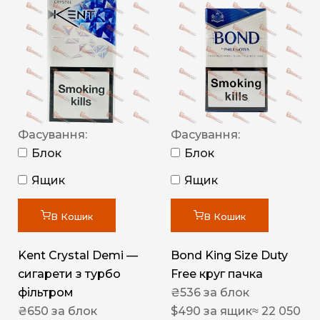
Фасування:
Фасування:
Блок
Блок
Ящик
Ящик
В Кошик
В Кошик
Kent Crystal Demi —
Bond King Size Duty
сигарети з турбо
Free круг пачка
фільтром
₴
536
за блок
₴
650
за блок
$
490
за ящик
≈ 22 050