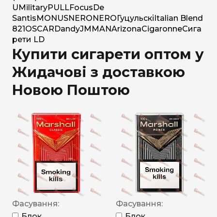
U
Military
PULL
Focus
De
Santis
MONUS
NERO
NERO
Гуцульскі
Italian Blend
821
OSCAR
Dandy
JM
MAN
Arizona
Cigaronne
Сига
рети LD
Купити сигарети оптом у
Жидачові з доставкою
Новою Поштою
Фасування:
Фасування:
Блок
Блок