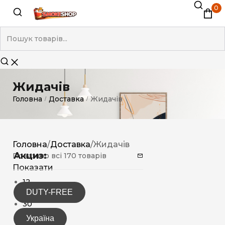
0
Жидачів
Головна
Доставка
Жидачів
/
/
Головна
/
Доставка
/
Жидачів
Акциз:
Показано всі 170 товарів
Показати
12
DUTY-FREE
15
30
Україна