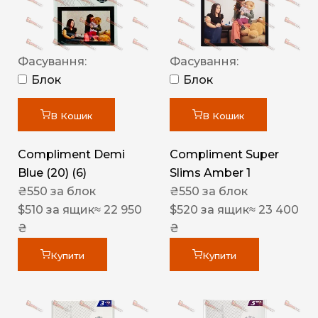
Фасування:
Фасування:
Блок
Блок
В Кошик
В Кошик
Compliment Demi
Compliment Super
Blue (20) (6)
Slims Amber 1
₴
550
за блок
₴
550
за блок
$
510
за ящик
≈ 22 950
$
520
за ящик
≈ 23 400
₴
₴
Купити
Купити