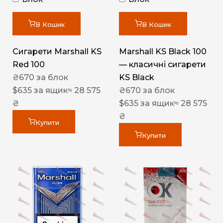
В Кошик
В Кошик
Сигарети Marshall KS
Marshall KS Black 100
Red 100
— класичні сигарети
₴
670
за блок
KS Black
$
635
за ящик
≈ 28 575
₴
670
за блок
₴
$
635
за ящик
≈ 28 575
₴
Купити
Купити