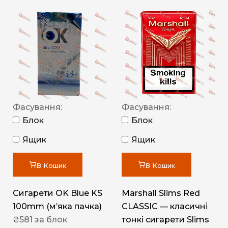
Фасування:
Фасування:
Блок
Блок
Ящик
Ящик
В Кошик
В Кошик
Сигарети OK Blue KS
Marshall Slims Red
100mm (м’яка пачка)
CLASSIC — класичні
₴
581
за блок
тонкі сигарети Slims