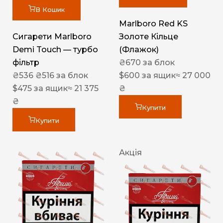
В Кошик
Marlboro Red KS
Сигарети Marlboro
Золоте Кільце
Demi Touch — турбо
(Флажок)
фільтр
₴
670
за блок
₴
536
₴
516
за блок
$
600
за ящик
≈ 27 000
$
475
за ящик
≈ 21 375
₴
₴
Купити
Купити
Акція