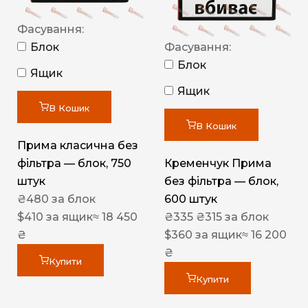
Фасування:
Блок
Фасування:
Блок
Ящик
Ящик
В Кошик
В Кошик
Прима класична без
фільтра — блок, 750
Кременчук Прима
штук
без фільтра — блок,
₴
480
за блок
600 штук
$
410
за ящик
≈ 18 450
₴
335
₴
315
за блок
₴
$
360
за ящик
≈ 16 200
₴
Купити
Купити