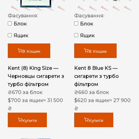
Фасування:
Фасування:
Блок
Блок
Ящик
Ящик
В Кошик
В Кошик
Kent (8) King Size —
Kent 8 Blue KS —
Черновцы сигарети з
сигарети з турбо
турбо фільтром
фільтром
₴
670
за блок
₴
660
за блок
$
700
за ящик
≈ 31 500
$
620
за ящик
≈ 27 900
₴
₴
Купити
Купити