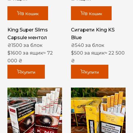
В Кошик
В Кошик
King Super Slims
Сигарети King KS
Capsule ментол
Blue
₴
1500
за блок
₴
540
за блок
$
1600
за ящик
≈ 72
$
500
за ящик
≈ 22 500
000 ₴
₴
Купити
Купити