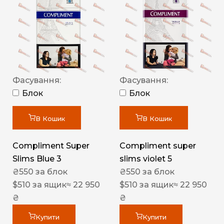
Фасування:
Фасування:
Блок
Блок
В Кошик
В Кошик
Compliment Super
Compliment super
Slims Blue 3
slims violet 5
₴
550
за блок
₴
550
за блок
$
510
за ящик
≈ 22 950
$
510
за ящик
≈ 22 950
₴
₴
Купити
Купити