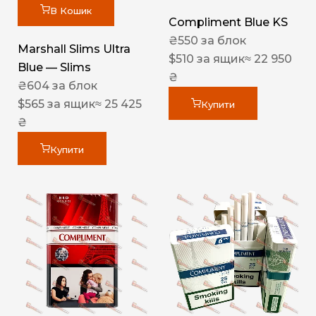
В Кошик
Compliment Blue KS
₴
550
за блок
Marshall Slims Ultra
$
510
за ящик
≈ 22 950
Blue — Slims
₴
₴
604
за блок
$
565
за ящик
≈ 25 425
Купити
₴
Купити