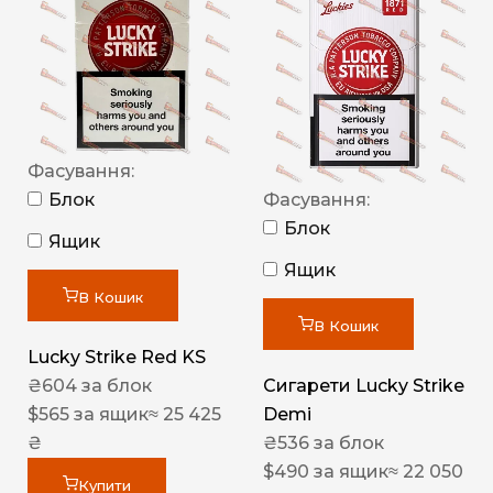
Фасування:
Блок
Фасування:
Блок
Ящик
Ящик
В Кошик
В Кошик
Lucky Strike Red KS
₴
604
за блок
Сигарети Lucky Strike
$
565
за ящик
≈ 25 425
Demi
₴
₴
536
за блок
$
490
за ящик
≈ 22 050
Купити