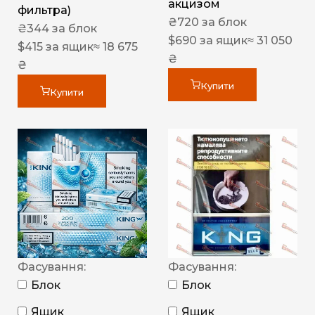
акцизом
фильтра)
₴
720
за блок
₴
344
за блок
$
690
за ящик
≈ 31 050
$
415
за ящик
≈ 18 675
₴
₴
Купити
Купити
Фасування:
Фасування:
Блок
Блок
Ящик
Ящик