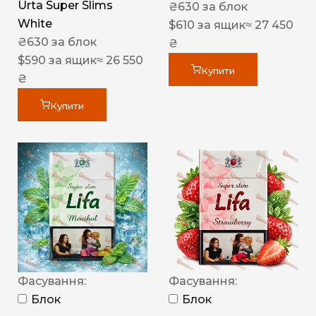
Urta Super Slims
₴
630
за блок
White
$
610
за ящик
≈ 27 450
₴
630
за блок
₴
$
590
за ящик
≈ 26 550
Купити
₴
Купити
Фасування:
Фасування:
Блок
Блок