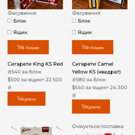
Фасування:
Фасування:
Блок
Блок
Ящик
Ящик
В Кошик
В Кошик
Сигарети King KS Red
Сигарети Camel
₴
540
за блок
Yellow KS (квадрат)
$
500
за ящик
≈ 22 500
₴
580
за блок
₴
$
540
за ящик
≈ 24 300
₴
Купити
Купити
Очікується поставка