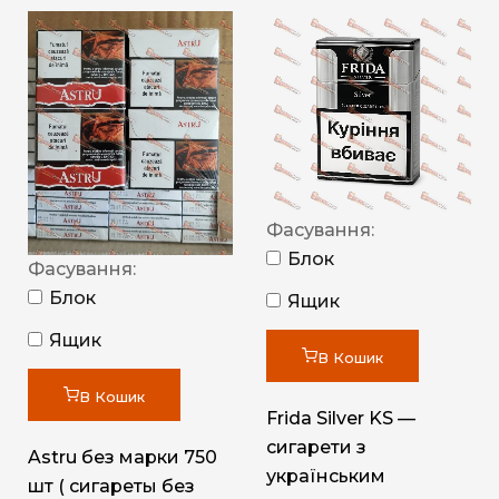
Фасування:
Блок
Фасування:
Блок
Ящик
Ящик
В Кошик
В Кошик
Frida Silver KS —
сигарети з
Astru без марки 750
українським
шт ( сигареты без