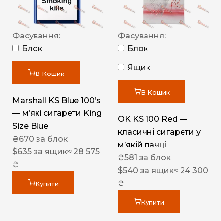
Фасування:
Фасування:
Блок
Блок
Ящик
В Кошик
В Кошик
Marshall KS Blue 100’s
— м’які сигарети King
OK KS 100 Red —
Size Blue
класичні сигарети у
₴
670
за блок
м’якій пачці
$
635
за ящик
≈ 28 575
₴
581
за блок
₴
$
540
за ящик
≈ 24 300
₴
Купити
Купити