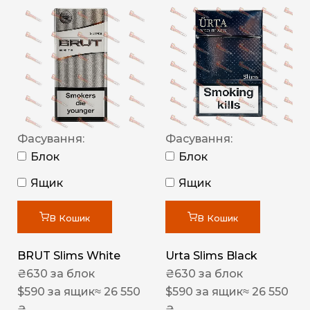
Фасування:
Фасування:
Блок
Блок
Ящик
Ящик
В Кошик
В Кошик
BRUT Slims White
Urta Slims Black
₴
630
за блок
₴
630
за блок
$
590
за ящик
≈ 26 550
$
590
за ящик
≈ 26 550
₴
₴