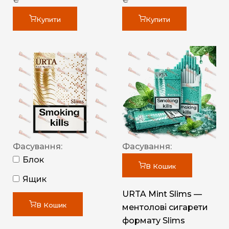
Купити
Купити
Фасування:
Фасування:
Блок
В Кошик
Ящик
URTA Mint Slims —
В Кошик
ментолові сигарети
формату Slims