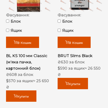
Фасування:
Фасування:
Блок
Блок
Ящик
Ящик
В Кошик
В Кошик
BL KS 100 мм Classic
BRUT Slims Black
(м’яка пачка,
₴
630
за блок
картонний блок)
$
590
за ящик
≈ 26 550
₴
608
за блок
₴
$
570
за ящик
≈ 25 650
Купити
₴
Купити