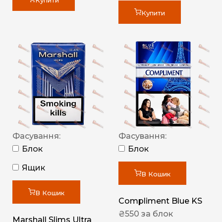
Купити
Купити
Фасування:
Фасування:
Блок
Блок
Ящик
В Кошик
В Кошик
Compliment Blue KS
₴
550
за блок
Marshall Slims Ultra