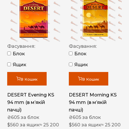
Фасування:
Фасування:
Блок
Блок
Ящик
Ящик
В Кошик
В Кошик
DESERT Evening KS
DESERT Morning KS
94 mm (в мʼякій
94 mm (в мʼякій
пачці)
пачці)
₴
605
за блок
₴
605
за блок
$
560
за ящик
≈ 25 200
$
560
за ящик
≈ 25 200