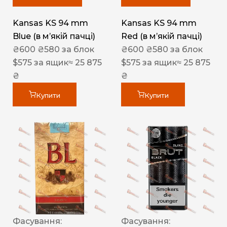
Kansas KS 94 mm
Kansas KS 94 mm
Blue (в мʼякій пачці)
Red (в мʼякій пачці)
₴
600
₴
580
за блок
₴
600
₴
580
за блок
$
575
за ящик
≈ 25 875
$
575
за ящик
≈ 25 875
₴
₴
Купити
Купити
Фасування:
Фасування: