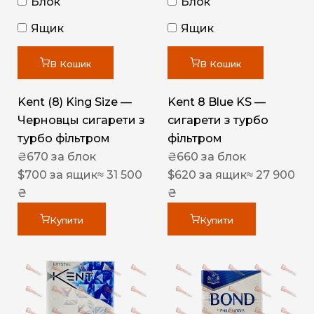
Блок
Блок
Ящик
Ящик
В Кошик
В Кошик
Kent (8) King Size —
Kent 8 Blue KS —
Черновцы сигарети з
сигарети з турбо
турбо фільтром
фільтром
₴
670
за блок
₴
660
за блок
$
700
за ящик
≈ 31 500
$
620
за ящик
≈ 27 900
₴
₴
Купити
Купити