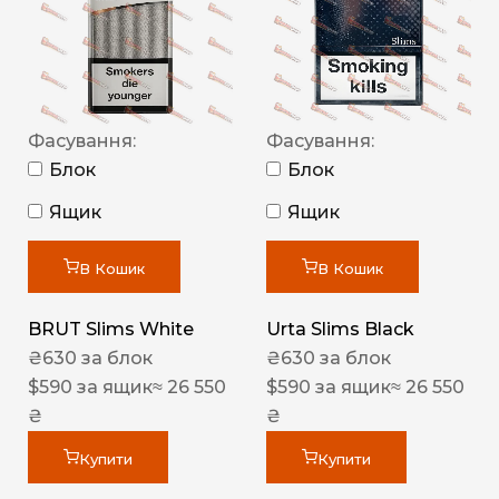
Фасування:
Фасування:
Блок
Блок
Ящик
Ящик
В Кошик
В Кошик
BRUT Slims White
Urta Slims Black
₴
630
за блок
₴
630
за блок
$
590
за ящик
≈ 26 550
$
590
за ящик
≈ 26 550
₴
₴
Купити
Купити