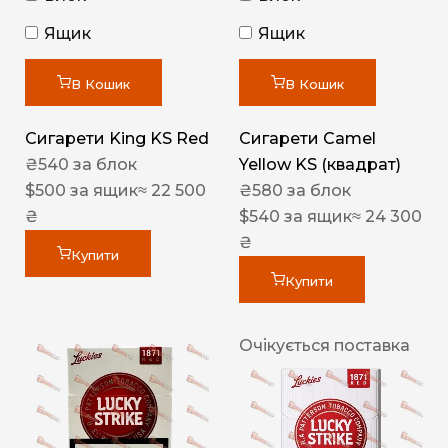
Ящик
Ящик
В Кошик
В Кошик
Сигарети King KS Red
Сигарети Camel
₴
540
за блок
Yellow KS (квадрат)
$
500
за ящик
≈ 22 500
₴
580
за блок
₴
$
540
за ящик
≈ 24 300
₴
Купити
Купити
Очікується поставка