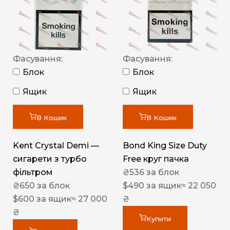
Фасування:
Фасування:
Блок
Блок
Ящик
Ящик
В Кошик
В Кошик
Kent Crystal Demi —
Bond King Size Duty
сигарети з турбо
Free круг пачка
фільтром
₴
536
за блок
₴
650
за блок
$
490
за ящик
≈ 22 050
$
600
за ящик
≈ 27 000
₴
₴
Купити