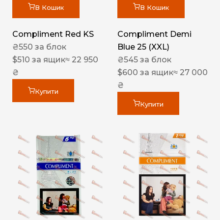
В Кошик
В Кошик
Compliment Red KS
Compliment Demi
₴
550
за блок
Blue 25 (XXL)
$
510
за ящик
≈ 22 950
₴
545
за блок
₴
$
600
за ящик
≈ 27 000
₴
Купити
Купити