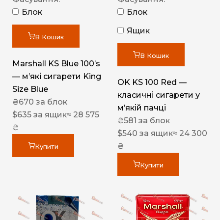
Блок
Блок
Ящик
В Кошик
В Кошик
Marshall KS Blue 100’s
— м’які сигарети King
OK KS 100 Red —
Size Blue
класичні сигарети у
₴
670
за блок
м’якій пачці
$
635
за ящик
≈ 28 575
₴
581
за блок
₴
$
540
за ящик
≈ 24 300
₴
Купити
Купити