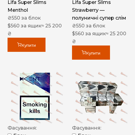
Lifa Super Slims
Lifa Super Slims
Menthol
Strawberry —
₴
550
за блок
полуничні супер слім
$
560
за ящик
≈ 25 200
₴
550
за блок
₴
$
560
за ящик
≈ 25 200
₴
Купити
Купити
Фасування:
Фасування: