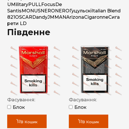
U
Military
PULL
Focus
De
Santis
MONUS
NERO
NERO
Гуцульскі
Italian Blend
821
OSCAR
Dandy
JM
MAN
Arizona
Cigaronne
Сига
рети LD
Південне
Фасування:
Фасування:
Блок
Блок
В Кошик
В Кошик