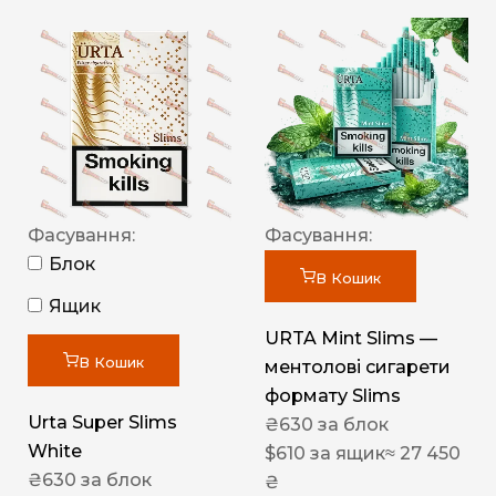
Фасування:
Фасування:
Блок
В Кошик
Ящик
URTA Mint Slims —
В Кошик
ментолові сигарети
формату Slims
Urta Super Slims
₴
630
за блок
White
$
610
за ящик
≈ 27 450
₴
630
за блок
₴