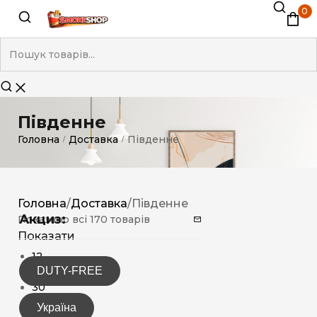
0
Південне
Головна
Доставка
Південне
/
/
Головна
/
Доставка
/
Південне
Акциз:
Показано всі 170 товарів
Показати
12
DUTY-FREE
15
30
Україна