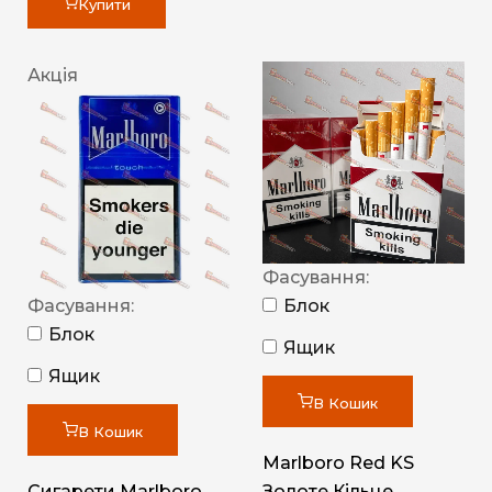
Купити
Акція
Фасування:
Фасування:
Блок
Блок
Ящик
Ящик
В Кошик
В Кошик
Marlboro Red KS
Сигарети Marlboro
Золоте Кільце