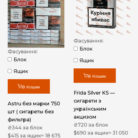
Фасування:
Блок
Фасування:
Блок
Ящик
Ящик
В Кошик
В Кошик
Frida Silver KS —
сигарети з
Astru без марки 750
українським
шт ( сигареты без
акцизом
фильтра)
₴
720
за блок
₴
344
за блок
$
690
за ящик
≈ 31 050
$
415
за ящик
≈ 18 675