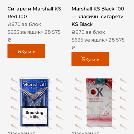
Сигарети Marshall KS
Marshall KS Black 100
Red 100
— класичні сигарети
₴
670
за блок
KS Black
$
635
за ящик
≈ 28 575
₴
670
за блок
₴
$
635
за ящик
≈ 28 575
₴
Купити
Купити
Фасування:
Фасування: