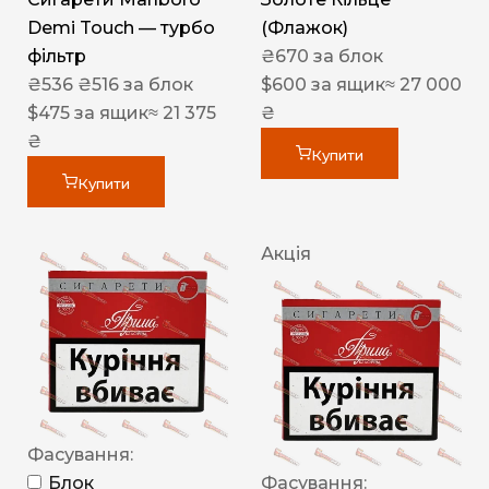
Demi Touch — турбо
(Флажок)
фільтр
₴
670
за блок
₴
536
₴
516
за блок
$
600
за ящик
≈ 27 000
$
475
за ящик
≈ 21 375
₴
₴
Купити
Купити
Акція
Фасування:
Блок
Фасування: