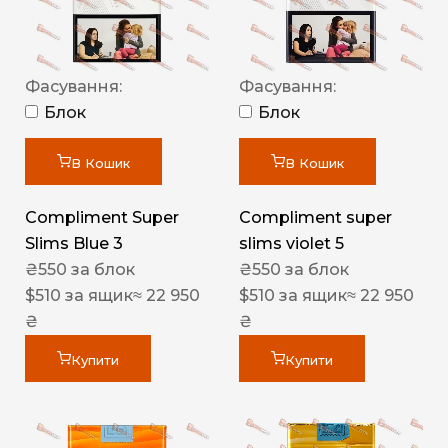
Фасування:
Фасування:
Блок
Блок
В Кошик
В Кошик
Compliment Super
Compliment super
Slims Blue 3
slims violet 5
₴
550
за блок
₴
550
за блок
$
510
за ящик
≈ 22 950
$
510
за ящик
≈ 22 950
₴
₴
Купити
Купити