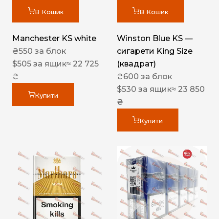
В Кошик
В Кошик
Manchester KS white
Winston Blue KS —
₴
550
за блок
сигарети King Size
$
505
за ящик
≈ 22 725
(квадрат)
₴
₴
600
за блок
$
530
за ящик
≈ 23 850
Купити
₴
Купити