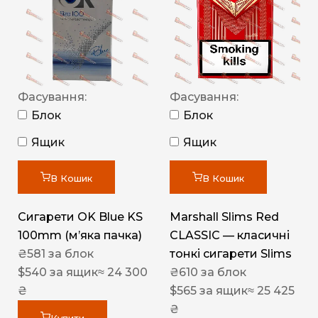
Фасування:
Фасування:
Блок
Блок
Ящик
Ящик
В Кошик
В Кошик
Сигарети OK Blue KS
Marshall Slims Red
100mm (м’яка пачка)
CLASSIC — класичні
₴
581
за блок
тонкі сигарети Slims
$
540
за ящик
≈ 24 300
₴
610
за блок
₴
$
565
за ящик
≈ 25 425
₴