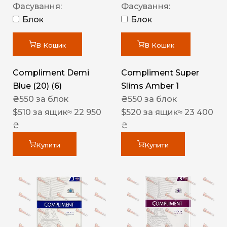
Фасування:
Фасування:
Блок
Блок
В Кошик
В Кошик
Compliment Demi
Compliment Super
Blue (20) (6)
Slims Amber 1
₴
550
за блок
₴
550
за блок
$
510
за ящик
≈ 22 950
$
520
за ящик
≈ 23 400
₴
₴
Купити
Купити