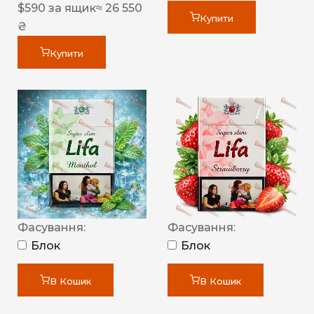
$
590
за ящик
≈ 26 550
Купити
₴
Купити
Фасування:
Фасування:
Блок
Блок
В Кошик
В Кошик