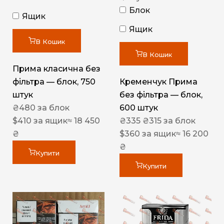
Блок
Ящик
Ящик
В Кошик
В Кошик
Прима класична без
фільтра — блок, 750
Кременчук Прима
штук
без фільтра — блок,
₴
480
за блок
600 штук
$
410
за ящик
≈ 18 450
₴
335
₴
315
за блок
₴
$
360
за ящик
≈ 16 200
₴
Купити
Купити