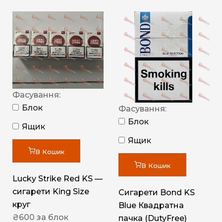
Фасування:
Блок
Фасування:
Блок
Ящик
Ящик
В Кошик
В Кошик
Lucky Strike Red KS —
сигарети King Size
Сигарети Bond KS
круг
Blue Квадратна
₴
600
за блок
пачка (DutyFree)