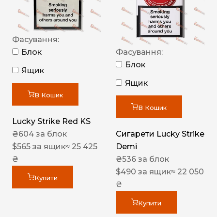
Фасування:
Блок
Фасування:
Блок
Ящик
Ящик
В Кошик
В Кошик
Lucky Strike Red KS
₴
604
за блок
Сигарети Lucky Strike
$
565
за ящик
≈ 25 425
Demi
₴
₴
536
за блок
$
490
за ящик
≈ 22 050
Купити
₴
Купити