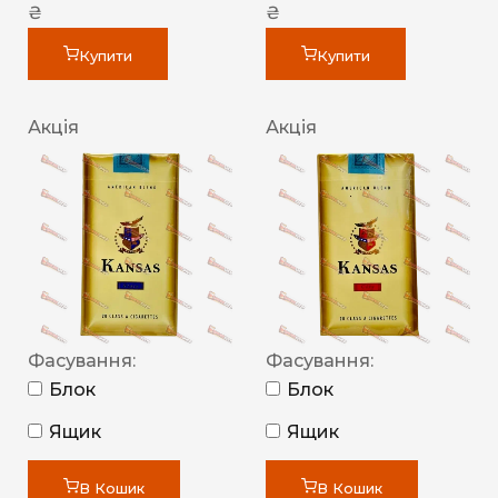
₴
₴
Купити
Купити
Акція
Акція
Фасування:
Фасування:
Блок
Блок
Ящик
Ящик
В Кошик
В Кошик