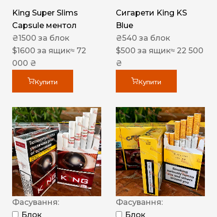
King Super Slims
Сигарети King KS
Capsule ментол
Blue
₴
1500
за блок
₴
540
за блок
$
1600
за ящик
≈ 72
$
500
за ящик
≈ 22 500
000 ₴
₴
Купити
Купити
Фасування:
Фасування:
Блок
Блок