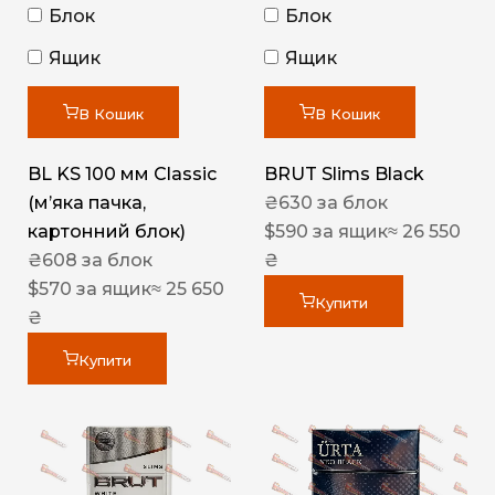
Блок
Блок
Ящик
Ящик
В Кошик
В Кошик
BL KS 100 мм Classic
BRUT Slims Black
(м’яка пачка,
₴
630
за блок
картонний блок)
$
590
за ящик
≈ 26 550
₴
608
за блок
₴
$
570
за ящик
≈ 25 650
Купити
₴
Купити