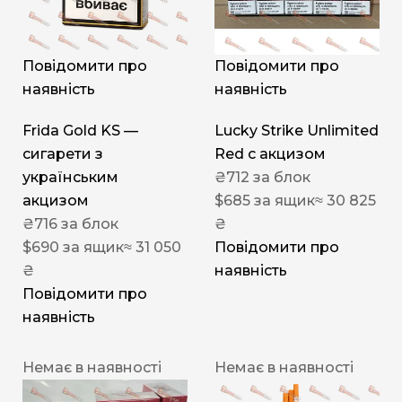
Повідомити про
Повідомити про
наявність
наявність
Frida Gold KS —
Lucky Strike Unlimited
сигарети з
Red c акцизом
українським
₴
712
за блок
акцизом
$
685
за ящик
≈ 30 825
₴
716
за блок
₴
$
690
за ящик
≈ 31 050
Повідомити про
₴
наявність
Повідомити про
наявність
Немає в наявності
Немає в наявності