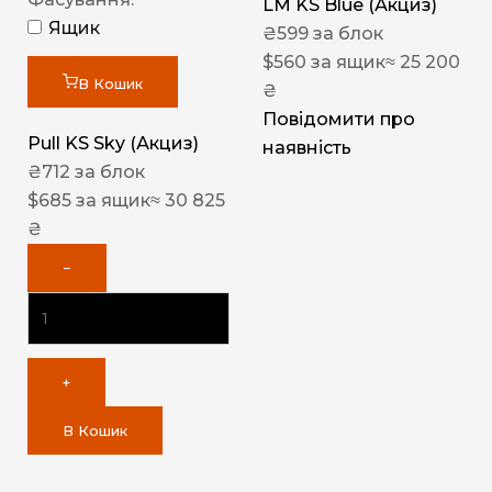
LM KS Blue (Акциз)
Ящик
₴
599
за блок
$
560
за ящик
≈ 25 200
В Кошик
₴
Повідомити про
Pull KS Sky (Акциз)
наявність
₴
712
за блок
$
685
за ящик
≈ 30 825
₴
−
+
В Кошик