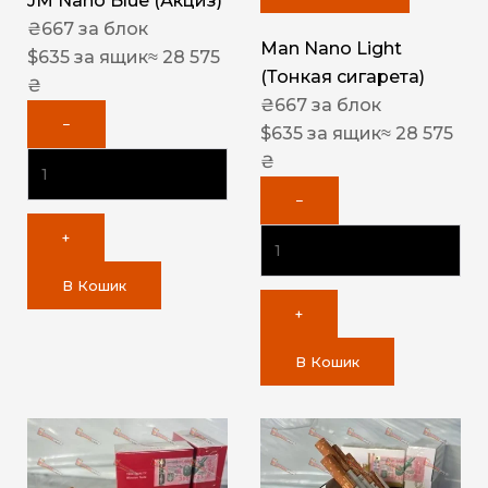
JM Nano Blue (Акциз)
₴
667
за блок
Man Nano Light
$
635
за ящик
≈ 28 575
(Тонкая сигарета)
₴
₴
667
за блок
−
$
635
за ящик
≈ 28 575
₴
−
+
В Кошик
+
В Кошик