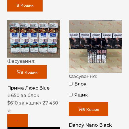
В Кошик
Фасування:
В Кошик
Фасування:
Блок
Прима Люкс Blue
Ящик
₴
650
за блок
$
610
за ящик
≈ 27 450
В Кошик
₴
−
Dandy Nano Black