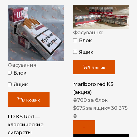
Фасування:
Блок
Ящик
Фасування:
В Кошик
Блок
Marlboro red KS
Ящик
(акциз)
₴
700
за блок
В Кошик
$
675
за ящик
≈ 30 375
₴
LD KS Red —
классические
−
сигареты