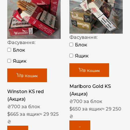
Фасування:
Фасування:
Блок
Блок
Ящик
Ящик
В Кошик
В Кошик
Marlboro Gold KS
Winston KS red
(Акциз)
(Акциз)
₴
700
за блок
₴
700
за блок
$
650
за ящик
≈ 29 250
$
665
за ящик
≈ 29 925
₴
₴
−