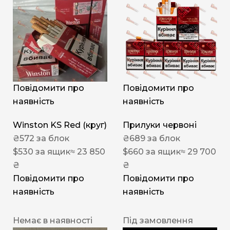
Повідомити про
Повідомити про
наявність
наявність
Winston KS Red (круг)
Прилуки червоні
₴
572
за блок
₴
689
за блок
$
530
за ящик
≈ 23 850
$
660
за ящик
≈ 29 700
₴
₴
Повідомити про
Повідомити про
наявність
наявність
Немає в наявності
Під замовлення