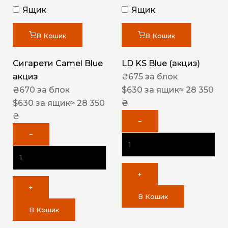
Ящик
Ящик
В Кошик
В Кошик
Сигарети Camel Blue
LD KS Blue (акциз)
акциз
₴
675
за блок
₴
670
за блок
$
630
за ящик
≈ 28 350
$
630
за ящик
≈ 28 350
₴
₴
−
−
+
+
В Кошик
В Кошик