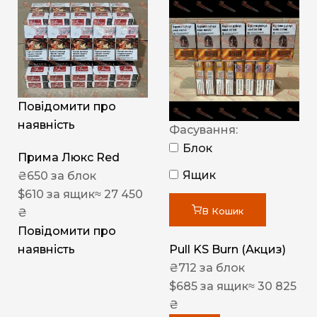
Повідомити про
наявність
Фасування:
Блок
Прима Люкс Red
Ящик
₴
650
за блок
$
610
за ящик
≈ 27 450
В Кошик
₴
Повідомити про
Pull KS Burn (Акциз)
наявність
₴
712
за блок
$
685
за ящик
≈ 30 825
₴