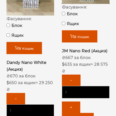
Фасування:
Блок
Фасування:
Ящик
Блок
Ящик
В Кошик
В Кошик
JM Nano Red (Акциз)
₴
667
за блок
Dandy Nano White
$
635
за ящик
≈ 28 575
(Акциз)
₴
₴
670
за блок
−
$
650
за ящик
≈ 29 250
₴
−
+