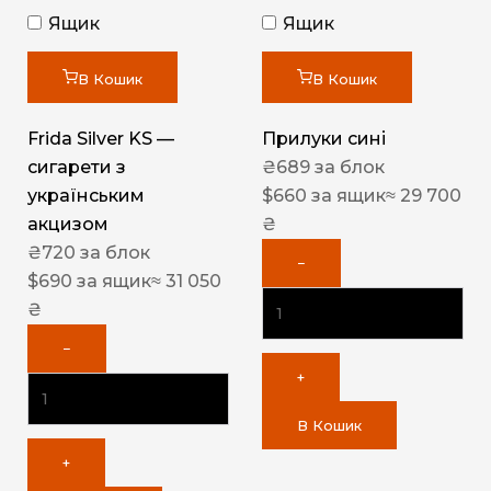
Ящик
Ящик
В Кошик
В Кошик
Frida Silver KS —
Прилуки сині
сигарети з
₴
689
за блок
українським
$
660
за ящик
≈ 29 700
акцизом
₴
₴
720
за блок
−
$
690
за ящик
≈ 31 050
₴
−
+
В Кошик
+