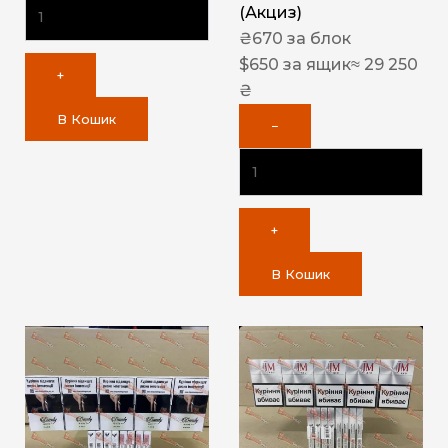
(Акциз)
₴
670
за блок
$
650
за ящик
≈ 29 250
+
₴
В Кошик
−
+
В Кошик