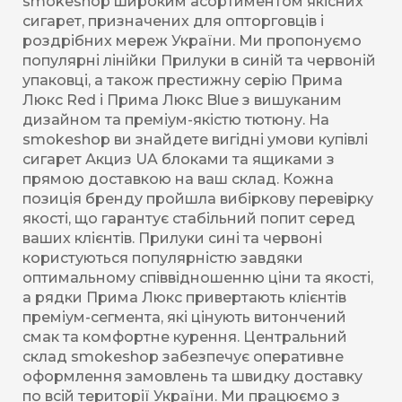
smokeshop широким асортиментом якісних
сигарет, призначених для опторговців і
роздрібних мереж України. Ми пропонуємо
популярні лінійки Прилуки в синій та червоній
упаковці, а також престижну серію Прима
Люкс Red і Прима Люкс Blue з вишуканим
дизайном та преміум-якістю тютюну. На
smokeshop ви знайдете вигідні умови купівлі
сигарет Акциз UA блоками та ящиками з
прямою доставкою на ваш склад. Кожна
позиція бренду пройшла вибіркову перевірку
якості, що гарантує стабільний попит серед
ваших клієнтів. Прилуки сині та червоні
користуються популярністю завдяки
оптимальному співвідношенню ціни та якості,
а рядки Прима Люкс привертають клієнтів
преміум-сегмента, які цінують витончений
смак та комфортне курення. Центральний
склад smokeshop забезпечує оперативне
оформлення замовлень та швидку доставку
по всій території України. Ми працюємо з