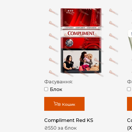
Фасування:
Ф
Блок
В Кошик
Compliment Red KS
C
₴
550
за блок
(