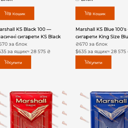
Акциз UA
Капсула (смак)
В Кошик
В Кошик
Manchester
arshall KS Black 100 —
Marshall KS Blue 100’s
Nistru
ласичні сигарети KS Black
сигарети King Size Bl
670
за блок
₴
670
за блок
Leana
635
за ящик
≈ 28 575 ₴
$
635
за ящик
≈ 28 575
Montecristo
Купити
Купити
ASTRU
Military
PULL
Focus
De Santis
MONUS