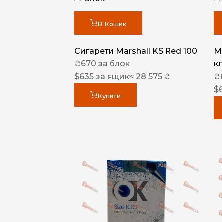
В Кошик
Сигарети Marshall KS Red 100
M
₴
670
за блок
к
$
635
за ящик
≈ 28 575 ₴
₴
$
Купити