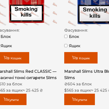
NERO
NERO
Гуцульскі
асування:
Фасування:
Italian Blend 821
Блок
Блок
OSCAR
Ящик
Ящик
Dandy
В Кошик
В Кошик
JM
MAN
arshall Slims Red CLASSIC —
Marshall Slims Ultra B
ласичні тонкі сигарети Slims
Slims
Arizona
610
за блок
₴
604
за блок
Cigaronne
565
за ящик
≈ 25 425 ₴
$
565
за ящик
≈ 25 425
Сигарети LD
Купити
Купити