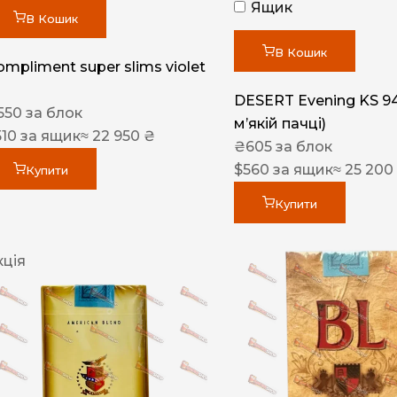
Ящик
В Кошик
В Кошик
ompliment super slims violet
DESERT Evening KS 9
550
за блок
мʼякій пачці)
510
за ящик
≈ 22 950 ₴
₴
605
за блок
$
560
за ящик
≈ 25 200
Купити
Купити
кція