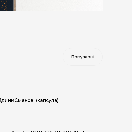
ідини
Смакові (капсула)