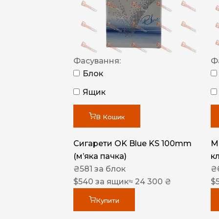
Фасування:
Ф
Блок
Ящик
В Кошик
Сигарети OK Blue KS 100mm
M
(м’яка пачка)
к
₴
581
за блок
₴
$
540
за ящик
≈ 24 300 ₴
$
Купити