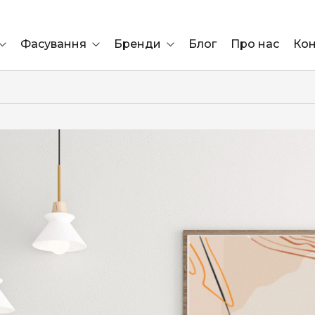
Фасування
Бренди
Блог
Про нас
Кон
Ящик
Elf Bar
Блок
Compliment
Львів
Marshall
Marlboro
OK
ÜRTA
сула)
Lifa
BRUT