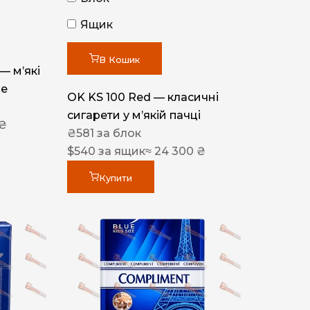
Ящик
В Кошик
 — м’які
ue
OK KS 100 Red — класичні
сигарети у м’якій пачці
 ₴
₴
581
за блок
$
540
за ящик
≈ 24 300 ₴
Купити