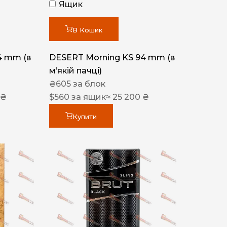
Ящик
В Кошик
4 mm (в
DESERT Morning KS 94 mm (в
мʼякій пачці)
₴
605
за блок
 ₴
$
560
за ящик
≈ 25 200 ₴
Купити