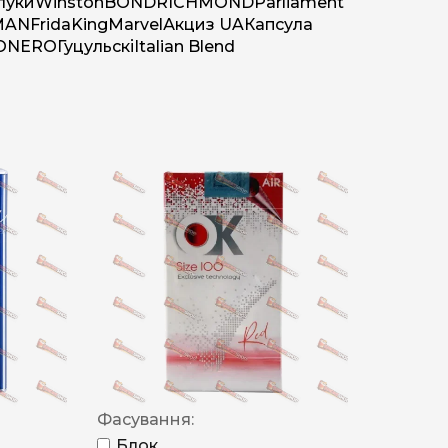
луки
Winston
BOND
RICHMOND
Parliament
MAN
Frida
King
Marvel
Акциз UA
Капсула
O
NERO
Гуцульскі
Italian Blend
Фасування:
Блок