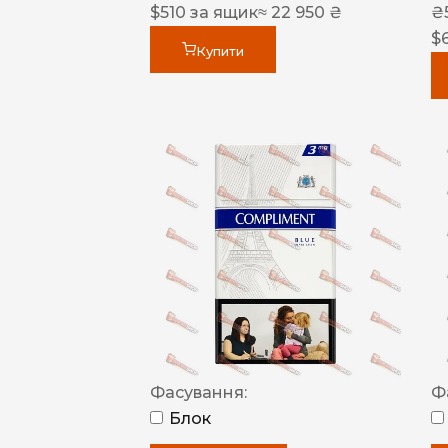
$
510
за ящик
≈ 22 950 ₴
₴
$
Купити
Фасування:
Ф
Блок