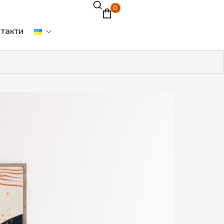
0
такти