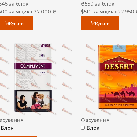
545
за блок
₴
550
за блок
600
за ящик
≈ 27 000 ₴
$
510
за ящик
≈ 22 950 
Купити
Купити
асування:
Фасування:
Блок
Блок