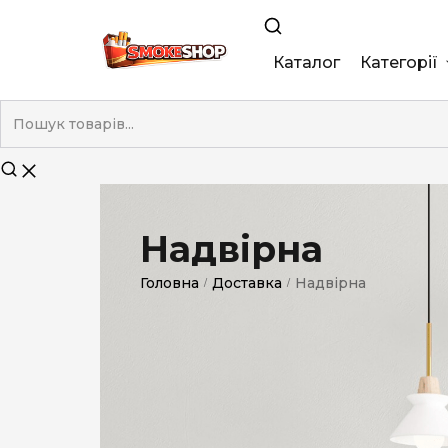
Каталог
Категорії
King Size
Demi
Super Slim
Надвірна
Nano
Головна
Доставка
Надвірна
/
/
Без фільтра
Duty-Free
Електронні
Смакові (кап