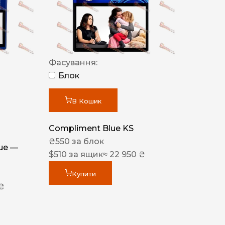
Фасування:
Блок
В Кошик
Compliment Blue KS
₴
550
за блок
lue —
$
510
за ящик
≈ 22 950 ₴
Купити
 ₴