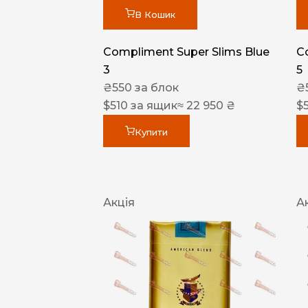
В Кошик
Compliment Super Slims Blue
C
3
5
₴
550
за блок
₴
$
510
за ящик
≈ 22 950 ₴
$
Купити
Акція
А