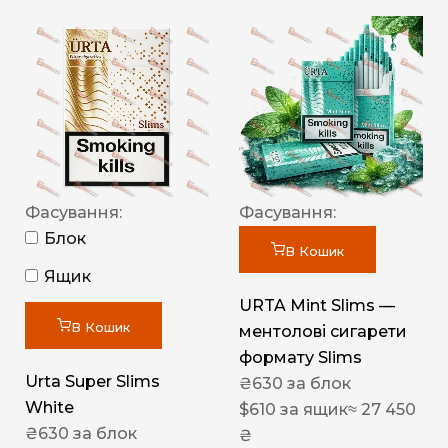
Фасування:
Фасування:
Блок
В Кошик
Ящик
URTA Mint Slims —
В Кошик
ментолові сигарети
формату Slims
Urta Super Slims
₴
630
за блок
White
$
610
за ящик
≈ 27 450
₴
630
за блок
₴