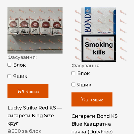
Фасування:
Блок
Фасування:
Блок
Ящик
Ящик
В Кошик
В Кошик
Lucky Strike Red KS —
сигарети King Size
Сигарети Bond KS
круг
Blue Квадратна
₴
600
за блок
пачка (DutyFree)