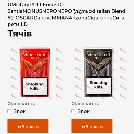
U
Military
PULL
Focus
De
Santis
MONUS
NERO
NERO
Гуцульскі
Italian Blend
821
OSCAR
Dandy
JM
MAN
Arizona
Cigaronne
Сига
рети LD
Тячів
Фасування:
Фасування:
Блок
Блок
В Кошик
В Кошик