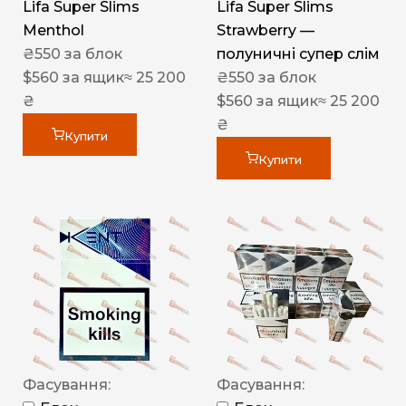
Lifa Super Slims
Lifa Super Slims
Menthol
Strawberry —
₴
550
за блок
полуничні супер слім
$
560
за ящик
≈ 25 200
₴
550
за блок
₴
$
560
за ящик
≈ 25 200
₴
Купити
Купити
Фасування:
Фасування: