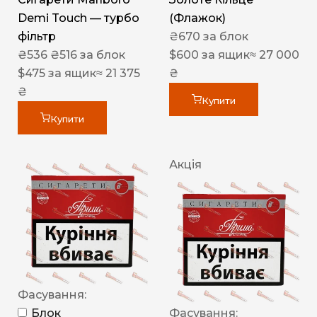
Demi Touch — турбо
(Флажок)
фільтр
₴
670
за блок
₴
536
₴
516
за блок
$
600
за ящик
≈ 27 000
$
475
за ящик
≈ 21 375
₴
₴
Купити
Купити
Акція
Фасування:
Блок
Фасування: