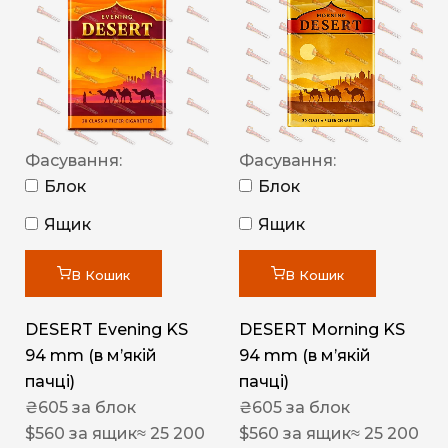
Фасування:
Фасування:
Блок
Блок
Ящик
Ящик
В Кошик
В Кошик
DESERT Evening KS
DESERT Morning KS
94 mm (в мʼякій
94 mm (в мʼякій
пачці)
пачці)
₴
605
за блок
₴
605
за блок
$
560
за ящик
≈ 25 200
$
560
за ящик
≈ 25 200