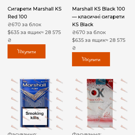
Сигарети Marshall KS
Marshall KS Black 100
Red 100
— класичні сигарети
₴
670
за блок
KS Black
$
635
за ящик
≈ 28 575
₴
670
за блок
₴
$
635
за ящик
≈ 28 575
₴
Купити
Купити
Фасування:
Фасування: