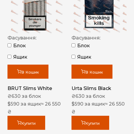
Фасування:
Фасування:
Блок
Блок
Ящик
Ящик
В Кошик
В Кошик
BRUT Slims White
Urta Slims Black
₴
630
за блок
₴
630
за блок
$
590
за ящик
≈ 26 550
$
590
за ящик
≈ 26 550
₴
₴
Купити
Купити