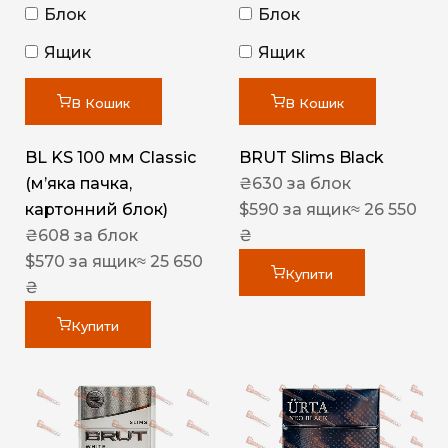
Блок
Блок
Ящик
Ящик
В Кошик
В Кошик
BL KS 100 мм Classic
BRUT Slims Black
(м’яка пачка,
₴
630
за блок
картонний блок)
$
590
за ящик
≈ 26 550
₴
608
за блок
₴
$
570
за ящик
≈ 25 650
Купити
₴
Купити