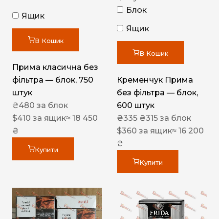
Блок
Ящик
Ящик
В Кошик
В Кошик
Прима класична без
фільтра — блок, 750
Кременчук Прима
штук
без фільтра — блок,
₴
480
за блок
600 штук
$
410
за ящик
≈ 18 450
₴
335
₴
315
за блок
₴
$
360
за ящик
≈ 16 200
₴
Купити
Купити