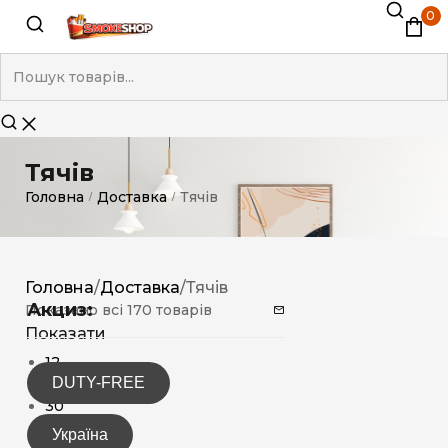
0
Тячів
Головна
Доставка
Тячів
/
/
Головна
/
Доставка
/
Тячів
Акциз:
Показано всі 170 товарів
Показати
12
DUTY-FREE
15
30
Україна