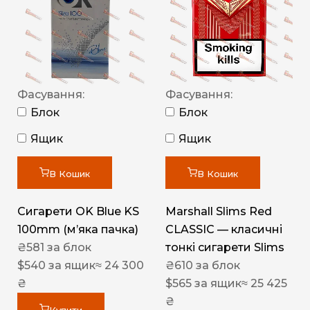
Фасування:
Фасування:
Блок
Блок
Ящик
Ящик
В Кошик
В Кошик
Сигарети OK Blue KS
Marshall Slims Red
100mm (м’яка пачка)
CLASSIC — класичні
₴
581
за блок
тонкі сигарети Slims
$
540
за ящик
≈ 24 300
₴
610
за блок
₴
$
565
за ящик
≈ 25 425
₴