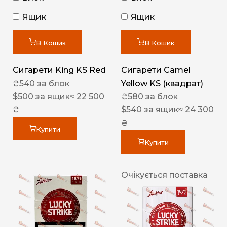
Ящик
Ящик
В Кошик
В Кошик
Сигарети King KS Red
Сигарети Camel
₴
540
за блок
Yellow KS (квадрат)
$
500
за ящик
≈ 22 500
₴
580
за блок
₴
$
540
за ящик
≈ 24 300
₴
Купити
Купити
Очікується поставка