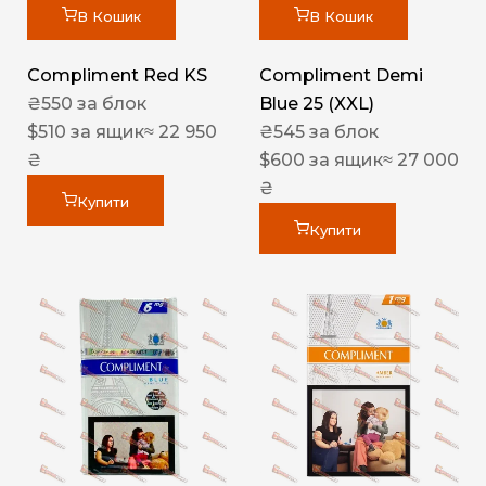
В Кошик
В Кошик
Compliment Red KS
Compliment Demi
₴
550
за блок
Blue 25 (XXL)
$
510
за ящик
≈ 22 950
₴
545
за блок
₴
$
600
за ящик
≈ 27 000
₴
Купити
Купити