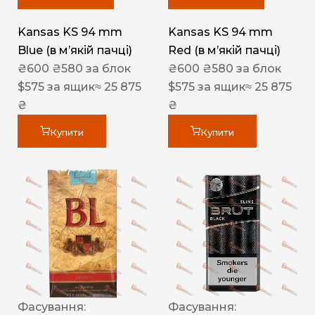
Kansas KS 94 mm
Kansas KS 94 mm
Blue (в мʼякій пачці)
Red (в мʼякій пачці)
₴
600
₴
580
за блок
₴
600
₴
580
за блок
$
575
за ящик
≈ 25 875
$
575
за ящик
≈ 25 875
₴
₴
Купити
Купити
Фасування:
Фасування: