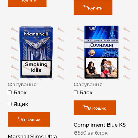
Купити
Купити
Фасування:
Фасування:
Блок
Блок
Ящик
В Кошик
В Кошик
Compliment Blue KS
₴
550
за блок
Marshall Slims Ultra