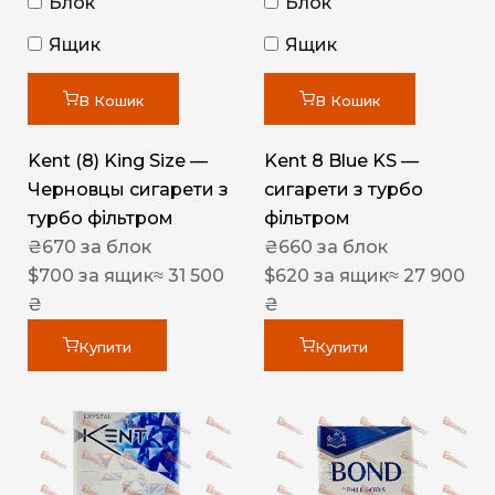
Блок
Блок
Ящик
Ящик
В Кошик
В Кошик
Kent (8) King Size —
Kent 8 Blue KS —
Черновцы сигарети з
сигарети з турбо
турбо фільтром
фільтром
₴
670
за блок
₴
660
за блок
$
700
за ящик
≈ 31 500
$
620
за ящик
≈ 27 900
₴
₴
Купити
Купити