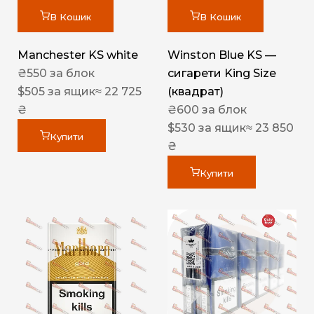
В Кошик
В Кошик
Manchester KS white
Winston Blue KS —
₴
550
за блок
сигарети King Size
$
505
за ящик
≈ 22 725
(квадрат)
₴
₴
600
за блок
$
530
за ящик
≈ 23 850
Купити
₴
Купити