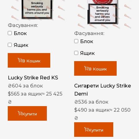
Фасування:
Блок
Фасування:
Блок
Ящик
Ящик
В Кошик
В Кошик
Lucky Strike Red KS
₴
604
за блок
Сигарети Lucky Strike
$
565
за ящик
≈ 25 425
Demi
₴
₴
536
за блок
$
490
за ящик
≈ 22 050
Купити
₴
Купити