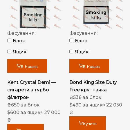
Фасування:
Фасування:
Блок
Блок
Ящик
Ящик
В Кошик
В Кошик
Kent Crystal Demi —
Bond King Size Duty
сигарети з турбо
Free круг пачка
фільтром
₴
536
за блок
₴
650
за блок
$
490
за ящик
≈ 22 050
$
600
за ящик
≈ 27 000
₴
₴
Купити