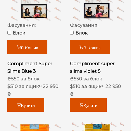
Фасування:
Фасування:
Блок
Блок
В Кошик
В Кошик
Compliment Super
Compliment super
Slims Blue 3
slims violet 5
₴
550
за блок
₴
550
за блок
$
510
за ящик
≈ 22 950
$
510
за ящик
≈ 22 950
₴
₴
Купити
Купити