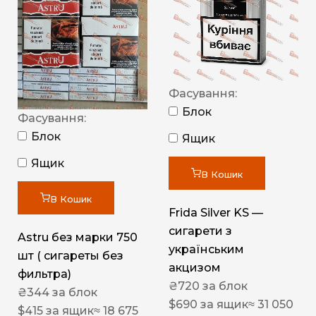
Фасування:
Блок
Фасування:
Блок
Ящик
Ящик
В Кошик
В Кошик
Frida Silver KS —
сигарети з
Astru без марки 750
українським
шт ( сигареты без
акцизом
фильтра)
₴
720
за блок
₴
344
за блок
$
690
за ящик
≈ 31 050
$
415
за ящик
≈ 18 675