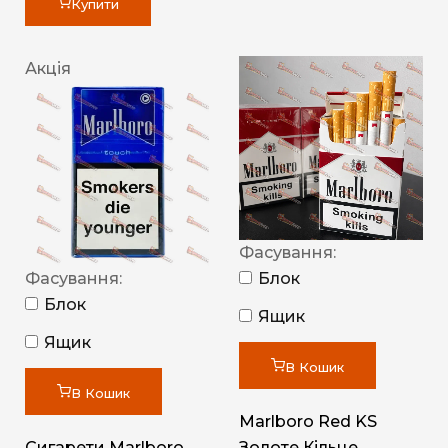
Купити
Акція
Фасування:
Фасування:
Блок
Блок
Ящик
Ящик
В Кошик
В Кошик
Marlboro Red KS
Сигарети Marlboro
Золоте Кільце