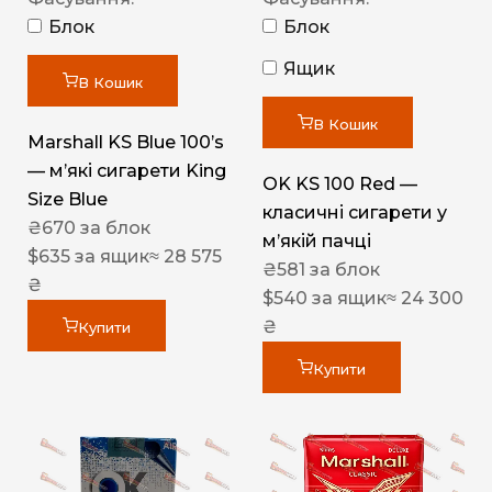
Блок
Блок
Ящик
В Кошик
В Кошик
Marshall KS Blue 100’s
— м’які сигарети King
OK KS 100 Red —
Size Blue
класичні сигарети у
₴
670
за блок
м’якій пачці
$
635
за ящик
≈ 28 575
₴
581
за блок
₴
$
540
за ящик
≈ 24 300
₴
Купити
Купити