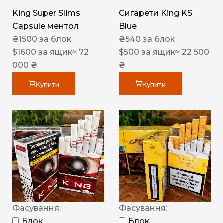
King Super Slims
Сигарети King KS
Capsule ментол
Blue
₴
1500
за блок
₴
540
за блок
$
1600
за ящик
≈ 72
$
500
за ящик
≈ 22 500
000 ₴
₴
Купити
Купити
Фасування:
Фасування:
Блок
Блок