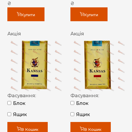
₴
₴
Купити
Купити
Акція
Акція
Фасування:
Фасування:
Блок
Блок
Ящик
Ящик
В Кошик
В Кошик