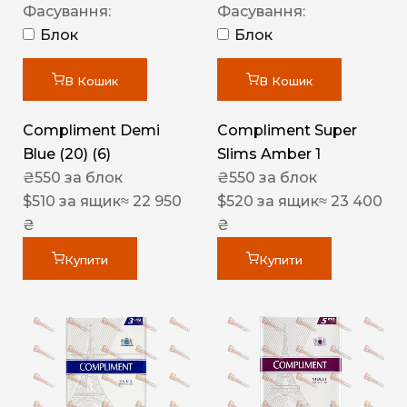
Фасування:
Фасування:
Блок
Блок
В Кошик
В Кошик
Compliment Demi
Compliment Super
Blue (20) (6)
Slims Amber 1
₴
550
за блок
₴
550
за блок
$
510
за ящик
≈ 22 950
$
520
за ящик
≈ 23 400
₴
₴
Купити
Купити