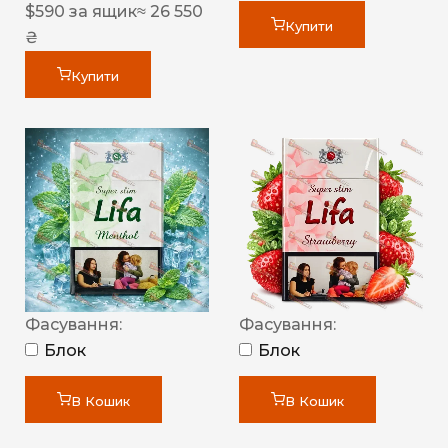
$
590
за ящик
≈ 26 550
Купити
₴
Купити
Фасування:
Фасування:
Блок
Блок
В Кошик
В Кошик