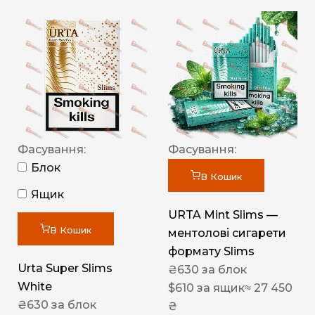
Фасування:
Фасування:
Блок
В Кошик
Ящик
URTA Mint Slims —
В Кошик
ментолові сигарети
формату Slims
Urta Super Slims
₴
630
за блок
White
$
610
за ящик
≈ 27 450
₴
630
за блок
₴