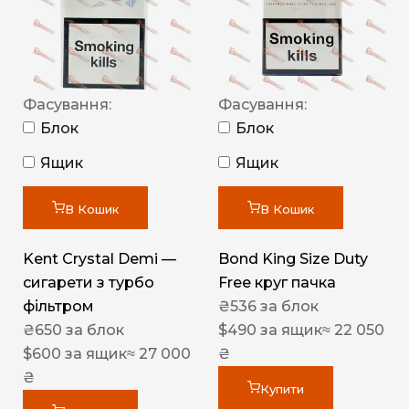
Фасування:
Фасування:
Блок
Блок
Ящик
Ящик
В Кошик
В Кошик
Kent Crystal Demi —
Bond King Size Duty
сигарети з турбо
Free круг пачка
фільтром
₴
536
за блок
₴
650
за блок
$
490
за ящик
≈ 22 050
$
600
за ящик
≈ 27 000
₴
₴
Купити