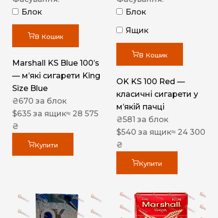
Блок
Блок
Ящик
В Кошик
В Кошик
Marshall KS Blue 100’s
— м’які сигарети King
OK KS 100 Red —
Size Blue
класичні сигарети у
₴
670
за блок
м’якій пачці
$
635
за ящик
≈ 28 575
₴
581
за блок
₴
$
540
за ящик
≈ 24 300
₴
Купити
Купити