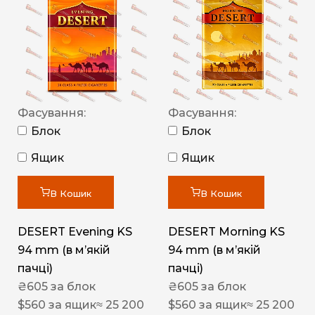
Фасування:
Фасування:
Блок
Блок
Ящик
Ящик
В Кошик
В Кошик
DESERT Evening KS
DESERT Morning KS
94 mm (в мʼякій
94 mm (в мʼякій
пачці)
пачці)
₴
605
за блок
₴
605
за блок
$
560
за ящик
≈ 25 200
$
560
за ящик
≈ 25 200