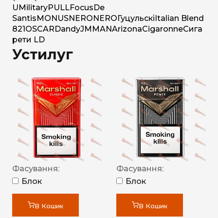
U
Military
PULL
Focus
De
Santis
MONUS
NERO
NERO
Гуцульскі
Italian Blend
821
OSCAR
Dandy
JM
MAN
Arizona
Cigaronne
Сига
рети LD
Устилуг
Фасування:
Фасування:
Блок
Блок
В Кошик
В Кошик