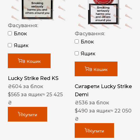
Фасування:
Блок
Фасування:
Блок
Ящик
Ящик
В Кошик
В Кошик
Lucky Strike Red KS
₴
604
за блок
Сигарети Lucky Strike
$
565
за ящик
≈ 25 425
Demi
₴
₴
536
за блок
$
490
за ящик
≈ 22 050
Купити
₴
Купити