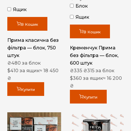
Блок
Ящик
Ящик
В Кошик
В Кошик
Прима класична без
фільтра — блок, 750
Кременчук Прима
штук
без фільтра — блок,
₴
480
за блок
600 штук
$
410
за ящик
≈ 18 450
₴
335
₴
315
за блок
₴
$
360
за ящик
≈ 16 200
₴
Купити
Купити