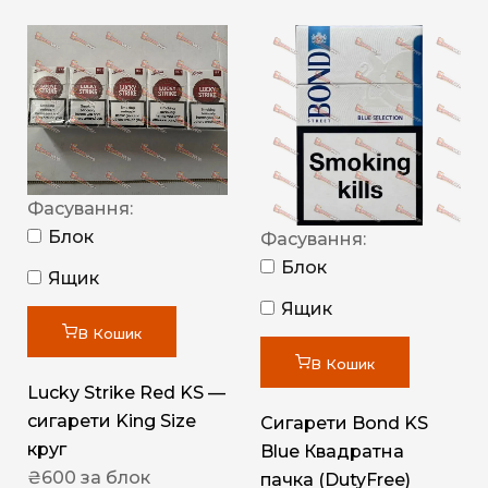
Фасування:
Блок
Фасування:
Блок
Ящик
Ящик
В Кошик
В Кошик
Lucky Strike Red KS —
сигарети King Size
Сигарети Bond KS
круг
Blue Квадратна
₴
600
за блок
пачка (DutyFree)