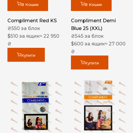
В Кошик
В Кошик
Compliment Red KS
Compliment Demi
₴
550
за блок
Blue 25 (XXL)
$
510
за ящик
≈ 22 950
₴
545
за блок
₴
$
600
за ящик
≈ 27 000
₴
Купити
Купити