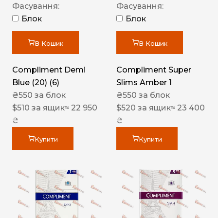
Фасування:
Фасування:
Блок
Блок
В Кошик
В Кошик
Compliment Demi
Compliment Super
Blue (20) (6)
Slims Amber 1
₴
550
за блок
₴
550
за блок
$
510
за ящик
≈ 22 950
$
520
за ящик
≈ 23 400
₴
₴
Купити
Купити