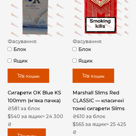
Фасування:
Фасування:
Блок
Блок
Ящик
Ящик
В Кошик
В Кошик
Сигарети OK Blue KS
Marshall Slims Red
100mm (м’яка пачка)
CLASSIC — класичні
₴
581
за блок
тонкі сигарети Slims
$
540
за ящик
≈ 24 300
₴
610
за блок
₴
$
565
за ящик
≈ 25 425
₴