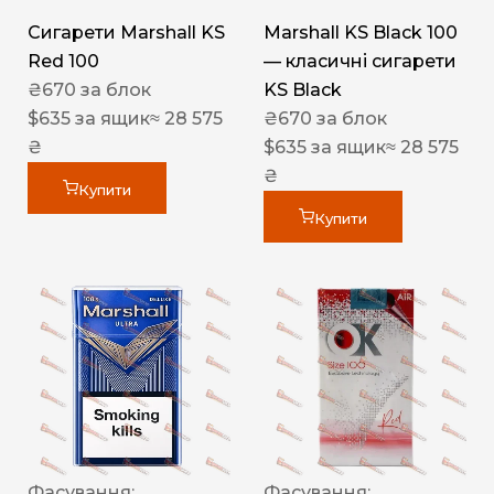
Сигарети Marshall KS
Marshall KS Black 100
Red 100
— класичні сигарети
₴
670
за блок
KS Black
$
635
за ящик
≈ 28 575
₴
670
за блок
₴
$
635
за ящик
≈ 28 575
₴
Купити
Купити
Фасування:
Фасування: