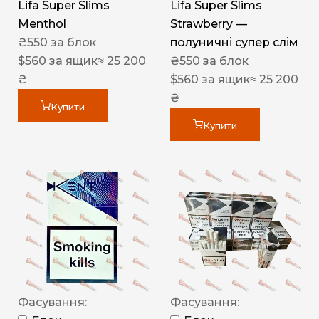
Lifa Super Slims
Lifa Super Slims
Menthol
Strawberry —
₴
550
за блок
полуничні супер слім
$
560
за ящик
≈ 25 200
₴
550
за блок
₴
$
560
за ящик
≈ 25 200
₴
Купити
Купити
Фасування:
Фасування: