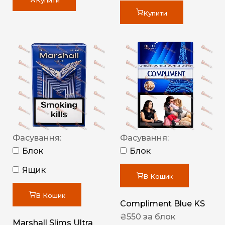
Купити
Купити
Фасування:
Фасування:
Блок
Блок
Ящик
В Кошик
В Кошик
Compliment Blue KS
₴
550
за блок
Marshall Slims Ultra