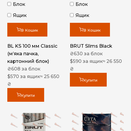
Блок
Блок
Ящик
Ящик
В Кошик
В Кошик
BL KS 100 мм Classic
BRUT Slims Black
(м’яка пачка,
₴
630
за блок
картонний блок)
$
590
за ящик
≈ 26 550
₴
608
за блок
₴
$
570
за ящик
≈ 25 650
Купити
₴
Купити