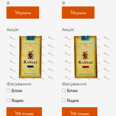
₴
₴
Купити
Купити
Акція
Акція
Фасування:
Фасування:
Блок
Блок
Ящик
Ящик
В Кошик
В Кошик