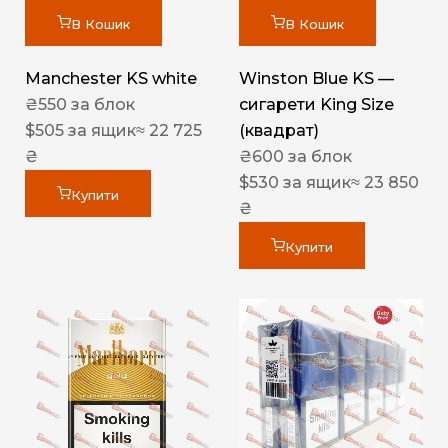
В Кошик
В Кошик
Manchester KS white
Winston Blue KS —
₴
550
за блок
сигарети King Size
$
505
за ящик
≈ 22 725
(квадрат)
₴
₴
600
за блок
$
530
за ящик
≈ 23 850
Купити
₴
Купити