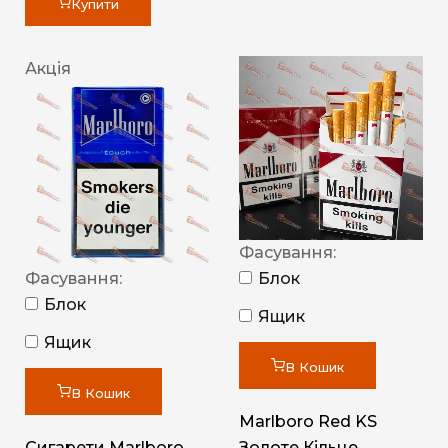
Купити
Акція
Фасування:
Фасування:
Блок
Блок
Ящик
Ящик
В Кошик
В Кошик
Marlboro Red KS
Сигарети Marlboro
Золоте Кільце