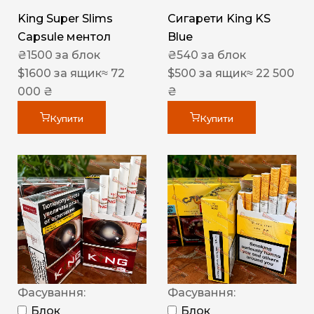
King Super Slims
Сигарети King KS
Capsule ментол
Blue
₴
1500
за блок
₴
540
за блок
$
1600
за ящик
≈ 72
$
500
за ящик
≈ 22 500
000 ₴
₴
Купити
Купити
Фасування:
Фасування:
Блок
Блок