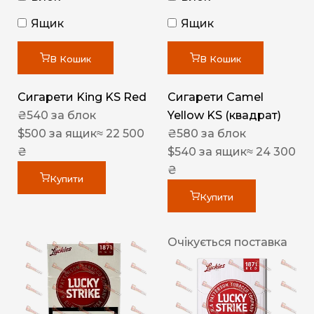
Ящик
Ящик
В Кошик
В Кошик
Сигарети King KS Red
Сигарети Camel
₴
540
за блок
Yellow KS (квадрат)
$
500
за ящик
≈ 22 500
₴
580
за блок
₴
$
540
за ящик
≈ 24 300
₴
Купити
Купити
Очікується поставка