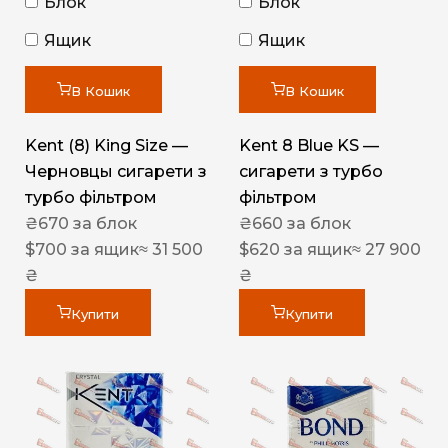
Блок
Блок
Ящик
Ящик
В Кошик
В Кошик
Kent (8) King Size —
Kent 8 Blue KS —
Черновцы сигарети з
сигарети з турбо
турбо фільтром
фільтром
₴
670
за блок
₴
660
за блок
$
700
за ящик
≈ 31 500
$
620
за ящик
≈ 27 900
₴
₴
Купити
Купити