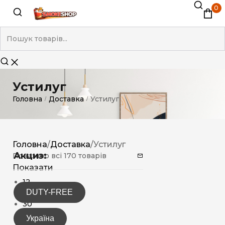
0
Устилуг
Головна
Доставка
Устилуг
/
/
Головна
/
Доставка
/
Устилуг
Акциз:
Показано всі 170 товарів
Показати
12
DUTY-FREE
15
30
Україна