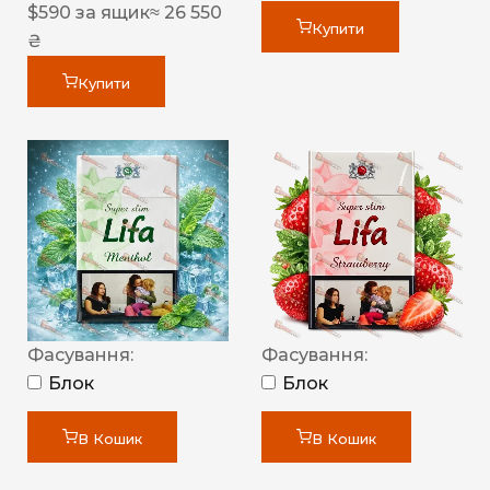
$
590
за ящик
≈ 26 550
Купити
₴
Купити
Фасування:
Фасування:
Блок
Блок
В Кошик
В Кошик