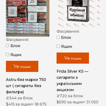
Фасування:
Блок
Фасування:
Блок
Ящик
Ящик
В Кошик
В Кошик
Frida Silver KS —
сигарети з
Astru без марки 750
українським
шт ( сигареты без
акцизом
фильтра)
₴
720
за блок
₴
344
за блок
$
690
за ящик
≈ 31 050
$
415
за ящик
≈ 18 675