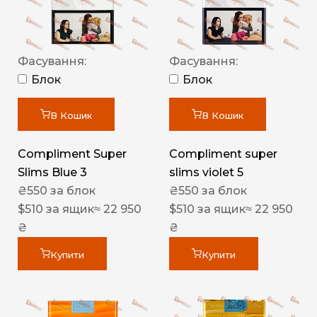
Фасування:
Фасування:
Блок
Блок
В Кошик
В Кошик
Compliment Super
Compliment super
Slims Blue 3
slims violet 5
₴
550
за блок
₴
550
за блок
$
510
за ящик
≈ 22 950
$
510
за ящик
≈ 22 950
₴
₴
Купити
Купити