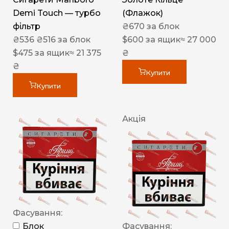
Demi Touch — турбо
(Флажок)
фільтр
₴
670
за блок
₴
536
₴
516
за блок
$
600
за ящик
≈ 27 000
$
475
за ящик
≈ 21 375
₴
₴
Купити
Купити
Акція
Фасування:
Блок
Фасування: