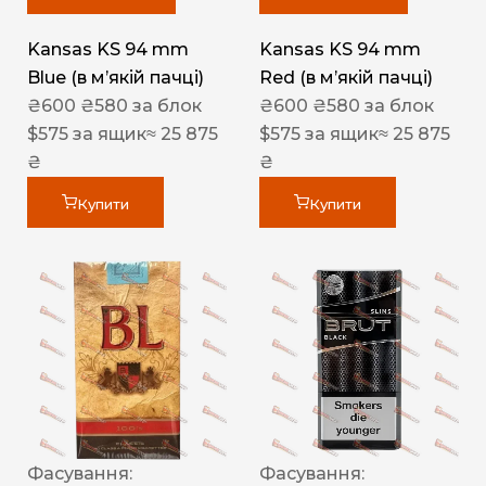
Kansas KS 94 mm
Kansas KS 94 mm
Blue (в мʼякій пачці)
Red (в мʼякій пачці)
₴
600
₴
580
за блок
₴
600
₴
580
за блок
$
575
за ящик
≈ 25 875
$
575
за ящик
≈ 25 875
₴
₴
Купити
Купити
Фасування:
Фасування: