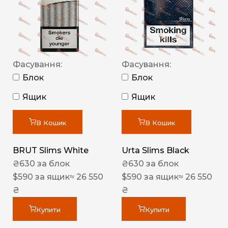
Фасування:
Фасування:
Блок
Блок
Ящик
Ящик
В Кошик
В Кошик
BRUT Slims White
Urta Slims Black
₴
630
за блок
₴
630
за блок
$
590
за ящик
≈ 26 550
$
590
за ящик
≈ 26 550
₴
₴
Купити
Купити