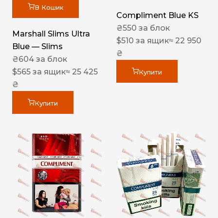
В Кошик
Compliment Blue KS
₴
550
за блок
Marshall Slims Ultra
$
510
за ящик
≈ 22 950
Blue — Slims
₴
₴
604
за блок
$
565
за ящик
≈ 25 425
Купити
₴
Купити