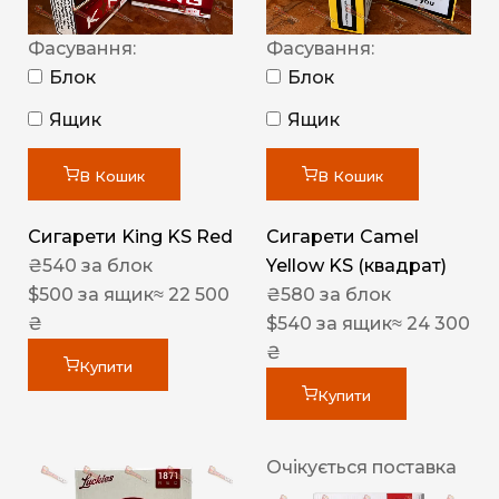
Фасування:
Фасування:
Блок
Блок
Ящик
Ящик
В Кошик
В Кошик
Сигарети King KS Red
Сигарети Camel
₴
540
за блок
Yellow KS (квадрат)
$
500
за ящик
≈ 22 500
₴
580
за блок
₴
$
540
за ящик
≈ 24 300
₴
Купити
Купити
Очікується поставка