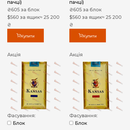
пачці)
пачці)
₴
605
за блок
₴
605
за блок
$
560
за ящик
≈ 25 200
$
560
за ящик
≈ 25 200
₴
₴
Купити
Купити
Акція
Акція
Фасування:
Фасування:
Блок
Блок