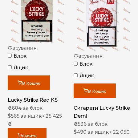
Фасування:
Блок
Фасування:
Блок
Ящик
Ящик
В Кошик
В Кошик
Lucky Strike Red KS
₴
604
за блок
Сигарети Lucky Strike
$
565
за ящик
≈ 25 425
Demi
₴
₴
536
за блок
$
490
за ящик
≈ 22 050
Купити