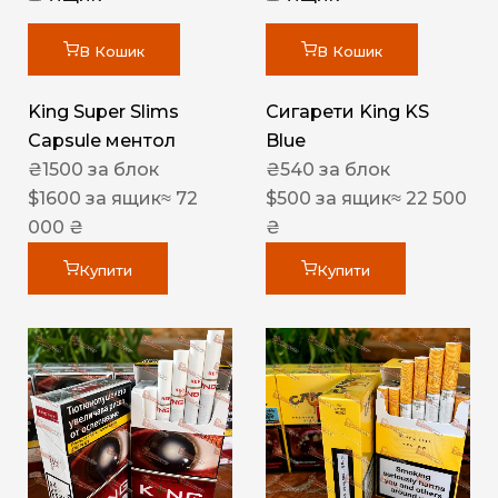
В Кошик
В Кошик
King Super Slims
Сигарети King KS
Capsule ментол
Blue
₴
1500
за блок
₴
540
за блок
$
1600
за ящик
≈ 72
$
500
за ящик
≈ 22 500
000 ₴
₴
Купити
Купити