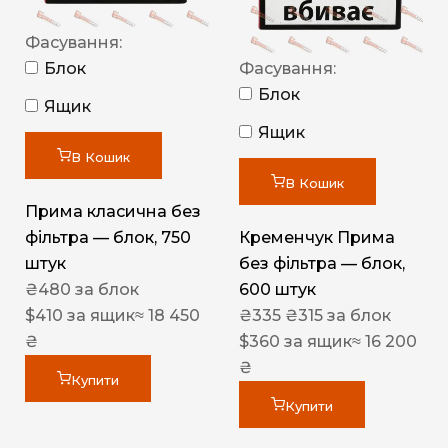
Фасування:
Блок
Фасування:
Блок
Ящик
Ящик
В Кошик
В Кошик
Прима класична без
фільтра — блок, 750
Кременчук Прима
штук
без фільтра — блок,
₴
480
за блок
600 штук
$
410
за ящик
≈ 18 450
₴
335
₴
315
за блок
₴
$
360
за ящик
≈ 16 200
₴
Купити
Купити