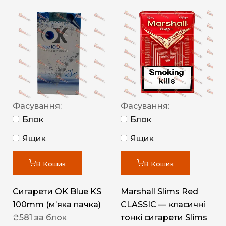
Фасування:
Фасування:
Блок
Блок
Ящик
Ящик
В Кошик
В Кошик
Сигарети OK Blue KS
Marshall Slims Red
100mm (м’яка пачка)
CLASSIC — класичні
₴
581
за блок
тонкі сигарети Slims