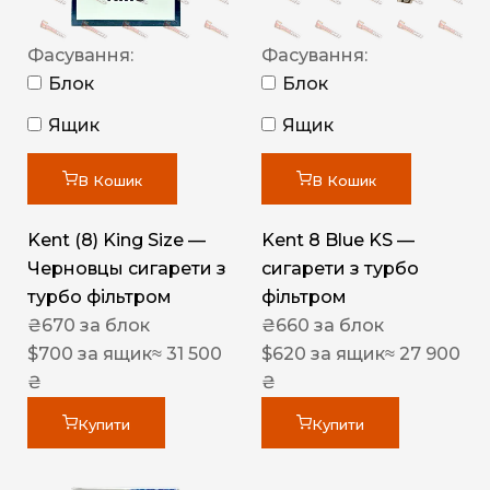
Фасування:
Фасування:
Блок
Блок
Ящик
Ящик
В Кошик
В Кошик
Kent (8) King Size —
Kent 8 Blue KS —
Черновцы сигарети з
сигарети з турбо
турбо фільтром
фільтром
₴
670
за блок
₴
660
за блок
$
700
за ящик
≈ 31 500
$
620
за ящик
≈ 27 900
₴
₴
Купити
Купити