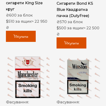
сигарети King Size
Сигарети Bond KS
круг
Blue Квадратна
₴
600
за блок
пачка (DutyFree)
$
510
за ящик
≈ 22 950
₴
570
за блок
₴
$
500
за ящик
≈ 22 500
₴
Купити
Купити
Фасування:
Фасування: