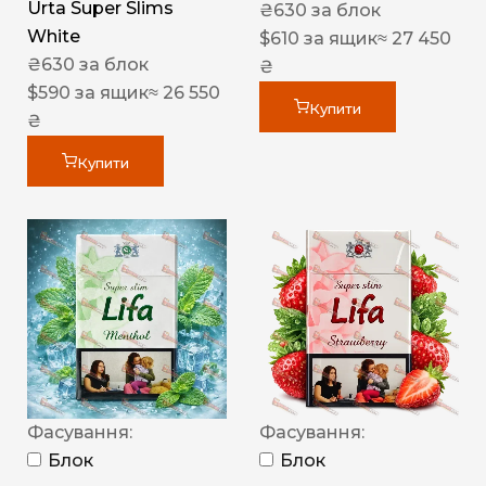
Urta Super Slims
₴
630
за блок
White
$
610
за ящик
≈ 27 450
₴
630
за блок
₴
$
590
за ящик
≈ 26 550
Купити
₴
Купити
Фасування:
Фасування:
Блок
Блок