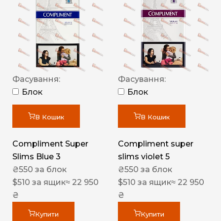
Фасування:
Фасування:
Блок
Блок
В Кошик
В Кошик
Compliment Super
Compliment super
Slims Blue 3
slims violet 5
₴
550
за блок
₴
550
за блок
$
510
за ящик
≈ 22 950
$
510
за ящик
≈ 22 950
₴
₴
Купити
Купити