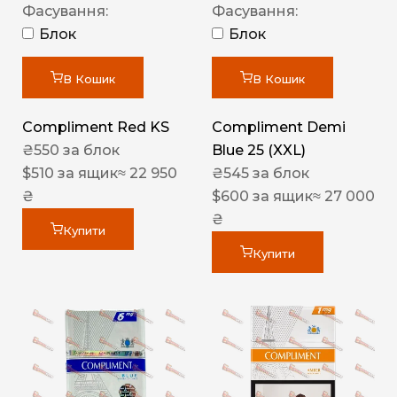
Фасування:
Фасування:
Блок
Блок
В Кошик
В Кошик
Compliment Red KS
Compliment Demi
₴
550
за блок
Blue 25 (XXL)
$
510
за ящик
≈ 22 950
₴
545
за блок
₴
$
600
за ящик
≈ 27 000
₴
Купити
Купити