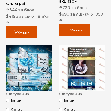
акцизом
фильтра)
₴
720
за блок
₴
344
за блок
$
690
за ящик
≈ 31 050
$
415
за ящик
≈ 18 675
₴
₴
Купити
Купити
Фасування:
Фасування:
Блок
Блок
Ящик
Ящик