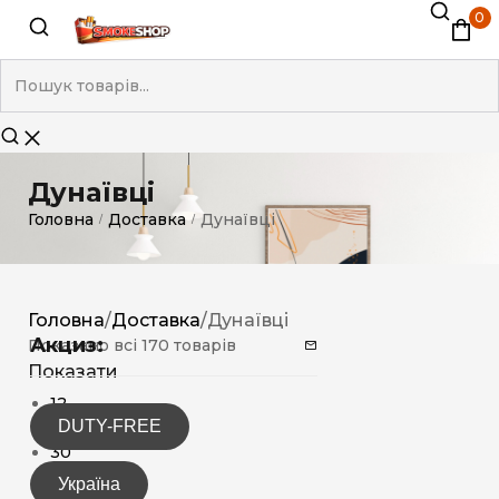
0
Дунаївці
Головна
Доставка
Дунаївці
/
/
Головна
/
Доставка
/
Дунаївці
Акциз:
Показано всі 170 товарів
Показати
12
DUTY-FREE
15
30
Україна