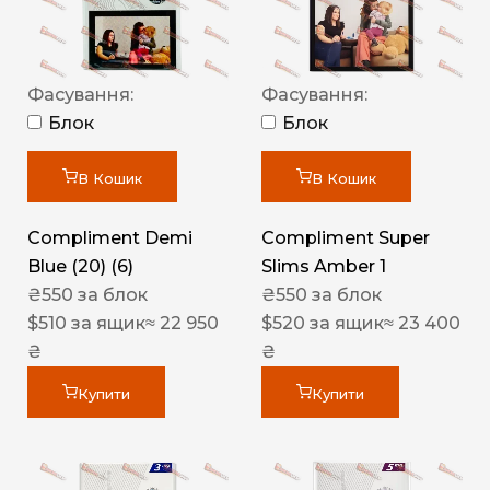
Фасування:
Фасування:
Блок
Блок
В Кошик
В Кошик
Compliment Demi
Compliment Super
Blue (20) (6)
Slims Amber 1
₴
550
за блок
₴
550
за блок
$
510
за ящик
≈ 22 950
$
520
за ящик
≈ 23 400
₴
₴
Купити
Купити