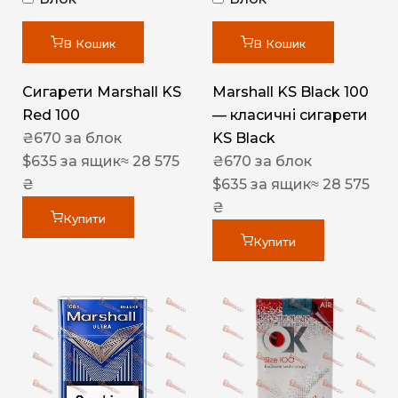
В Кошик
В Кошик
Сигарети Marshall KS
Marshall KS Black 100
Red 100
— класичні сигарети
₴
670
за блок
KS Black
$
635
за ящик
≈ 28 575
₴
670
за блок
₴
$
635
за ящик
≈ 28 575
₴
Купити
Купити