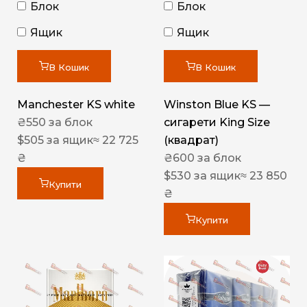
Блок
Блок
Ящик
Ящик
В Кошик
В Кошик
Manchester KS white
Winston Blue KS —
₴
550
за блок
сигарети King Size
$
505
за ящик
≈ 22 725
(квадрат)
₴
₴
600
за блок
$
530
за ящик
≈ 23 850
Купити
₴
Купити