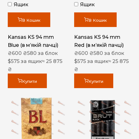
Ящик
Ящик
В Кошик
В Кошик
Kansas KS 94 mm
Kansas KS 94 mm
Blue (в мʼякій пачці)
Red (в мʼякій пачці)
₴
600
₴
580
за блок
₴
600
₴
580
за блок
$
575
за ящик
≈ 25 875
$
575
за ящик
≈ 25 875
₴
₴
Купити
Купити