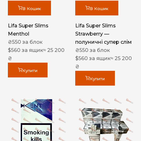
В Кошик
В Кошик
Lifa Super Slims
Lifa Super Slims
Menthol
Strawberry —
₴
550
за блок
полуничні супер слім
$
560
за ящик
≈ 25 200
₴
550
за блок
₴
$
560
за ящик
≈ 25 200
₴
Купити
Купити