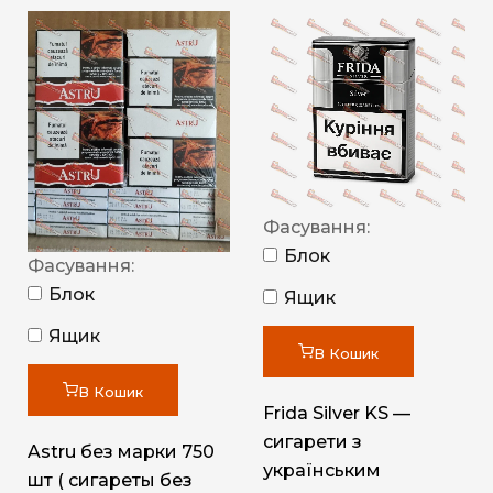
Фасування:
Блок
Фасування:
Блок
Ящик
Ящик
В Кошик
В Кошик
Frida Silver KS —
сигарети з
Astru без марки 750
українським
шт ( сигареты без