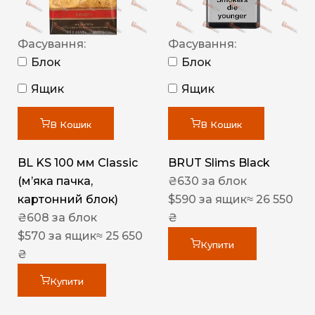
Фасування:
Фасування:
Блок
Блок
Ящик
Ящик
В Кошик
В Кошик
BL KS 100 мм Classic
BRUT Slims Black
(м’яка пачка,
₴
630
за блок
картонний блок)
$
590
за ящик
≈ 26 550
₴
608
за блок
₴
$
570
за ящик
≈ 25 650
Купити
₴
Купити