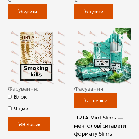
Купити
Купити
Фасування:
Фасування:
Блок
В Кошик
Ящик
URTA Mint Slims —
В Кошик
ментолові сигарети
формату Slims