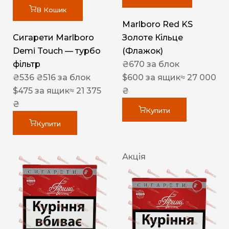
В Кошик
Marlboro Red KS
Сигарети Marlboro
Золоте Кільце
Demi Touch — турбо
(Флажок)
фільтр
₴
670
за блок
₴
536
₴
516
за блок
$
600
за ящик
≈ 27 000
$
475
за ящик
≈ 21 375
₴
₴
Купити
Купити
Акція