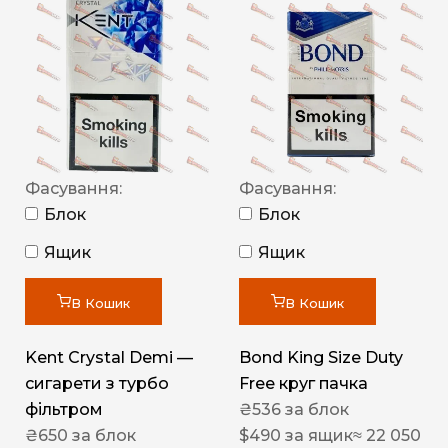
Фасування:
Фасування:
Блок
Блок
Ящик
Ящик
В Кошик
В Кошик
Kent Crystal Demi —
Bond King Size Duty
сигарети з турбо
Free круг пачка
фільтром
₴
536
за блок
₴
650
за блок
$
490
за ящик
≈ 22 050