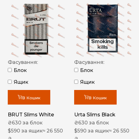
Фасування:
Фасування:
Блок
Блок
Ящик
Ящик
В Кошик
В Кошик
BRUT Slims White
Urta Slims Black
₴
630
за блок
₴
630
за блок
$
590
за ящик
≈ 26 550
$
590
за ящик
≈ 26 550
₴
₴