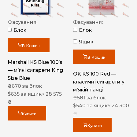
Фасування:
Фасування:
Блок
Блок
Ящик
В Кошик
В Кошик
Marshall KS Blue 100’s
— м’які сигарети King
OK KS 100 Red —
Size Blue
класичні сигарети у
₴
670
за блок
м’якій пачці
$
635
за ящик
≈ 28 575
₴
581
за блок
₴
$
540
за ящик
≈ 24 300
₴
Купити
Купити