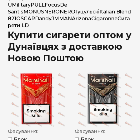
U
Military
PULL
Focus
De
Santis
MONUS
NERO
NERO
Гуцульскі
Italian Blend
821
OSCAR
Dandy
JM
MAN
Arizona
Cigaronne
Сига
рети LD
Купити сигарети оптом у
Дунаївцях з доставкою
Новою Поштою
Фасування:
Фасування:
Блок
Блок