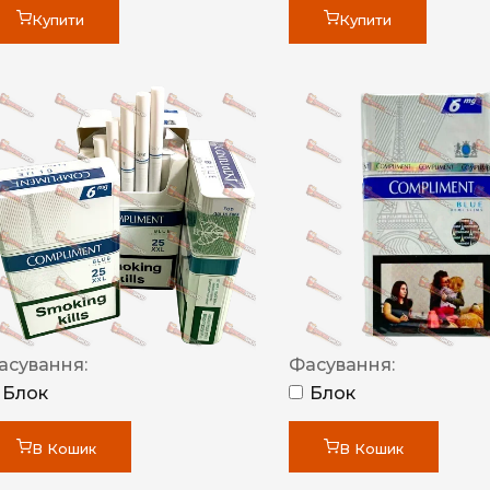
Купити
Купити
асування:
Фасування:
Блок
Блок
В Кошик
В Кошик