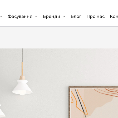
Фасування
Бренди
Блог
Про нас
Кон
Ящик
Elf Bar
Блок
Compliment
Львів
Marshall
Marlboro
OK
ÜRTA
сула)
Lifa
BRUT