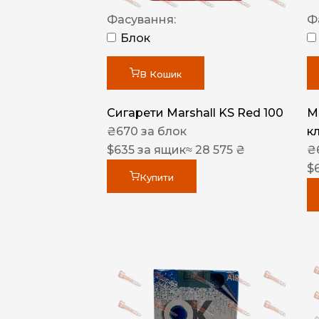
Фасування:
Ф
Блок
В Кошик
Сигарети Marshall KS Red 100
M
₴
670
за блок
к
$
635
за ящик
≈ 28 575 ₴
₴
$
Купити