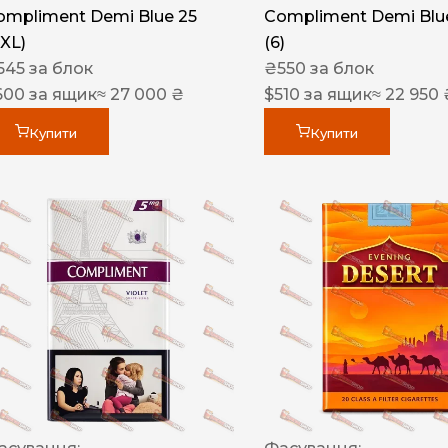
ompliment Demi Blue 25
Compliment Demi Blue
XXL)
(6)
545
за блок
₴
550
за блок
600
за ящик
≈ 27 000 ₴
$
510
за ящик
≈ 22 950 
Купити
Купити