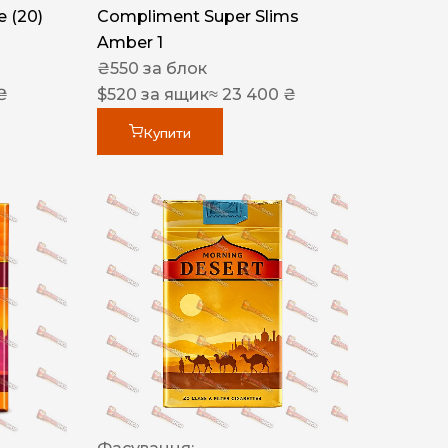
 (20)
Compliment Super Slims
Amber 1
₴
550
за блок
₴
$
520
за ящик
≈ 23 400 ₴
Купити