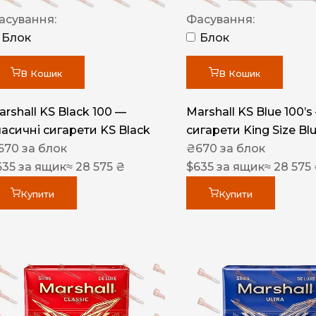
Акциз UA
асування:
Фасування:
Капсула (смак)
Блок
Блок
Manchester
В Кошик
В Кошик
Nistru
arshall KS Black 100 —
Marshall KS Blue 100’s
Leana
ласичні сигарети KS Black
сигарети King Size Bl
Montecristo
670
за блок
₴
670
за блок
635
за ящик
≈ 28 575 ₴
$
635
за ящик
≈ 28 575
ASTRU
Military
Купити
Купити
PULL
Focus
De Santis
MONUS