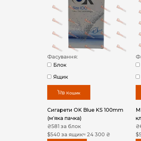
Фасування:
Ф
Блок
Ящик
В Кошик
Сигарети OK Blue KS 100mm
M
(м’яка пачка)
к
₴
581
за блок
₴
$
540
за ящик
≈ 24 300 ₴
$