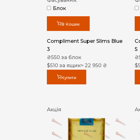
Фасування:
Ф
Блок
В Кошик
Compliment Super Slims Blue
C
3
5
₴
550
за блок
₴
$
510
за ящик
≈ 22 950 ₴
$
Купити
Акція
А