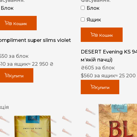
асування:
Фасування:
Блок
Блок
Ящик
В Кошик
В Кошик
ompliment super slims violet
DESERT Evening KS 9
550
за блок
мʼякій пачці)
510
за ящик
≈ 22 950 ₴
₴
605
за блок
$
560
за ящик
≈ 25 200
Купити
Купити
кція