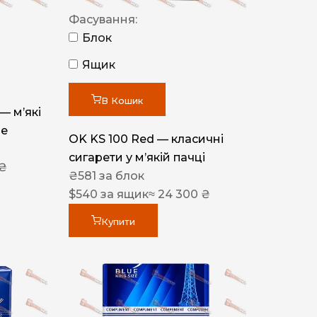
Фасування:
Блок
Ящик
В Кошик
 — м’які
ue
OK KS 100 Red — класичні
сигарети у м’якій пачці
 ₴
₴
581
за блок
$
540
за ящик
≈ 24 300 ₴
Купити