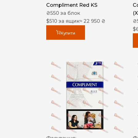
Compliment Red KS
C
₴
550
за блок
(
$
510
за ящик
≈ 22 950 ₴
₴
$
Купити