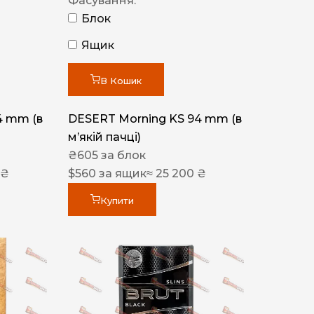
Фасування:
Блок
Ящик
В Кошик
4 mm (в
DESERT Morning KS 94 mm (в
мʼякій пачці)
₴
605
за блок
 ₴
$
560
за ящик
≈ 25 200 ₴
Купити