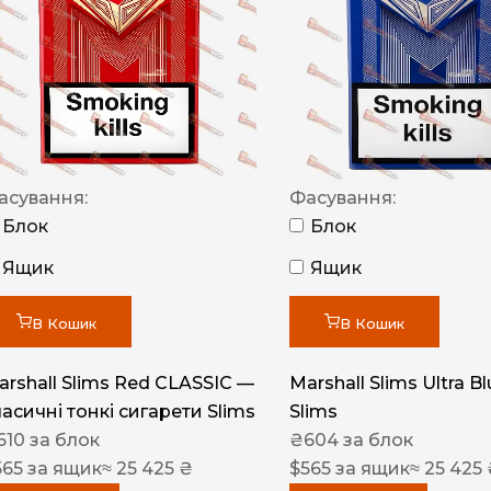
NERO
NERO
Гуцульскі
Italian Blend 821
OSCAR
асування:
Фасування:
Блок
Блок
Dandy
Ящик
Ящик
JM
MAN
В Кошик
В Кошик
Arizona
arshall Slims Red CLASSIC —
Marshall Slims Ultra B
Cigaronne
ласичні тонкі сигарети Slims
Slims
Сигарети LD
610
за блок
₴
604
за блок
565
за ящик
≈ 25 425 ₴
$
565
за ящик
≈ 25 425