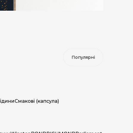
ідини
Смакові (капсула)