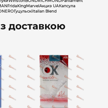
луки
Winston
BOND
RICHMOND
Parliament
MAN
Frida
King
Marvel
Акциз UA
Капсула
O
NERO
Гуцульскі
Italian Blend
 з доставкою