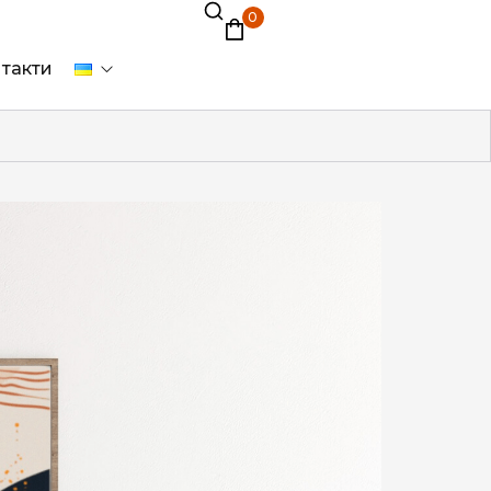
0
такти