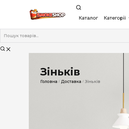
Каталог
Категорії
King Size
Demi
Super Slim
Зіньків
Nano
Головна
Доставка
Зіньків
/
/
Без фільтра
Duty-Free
Електронні
Смакові (кап