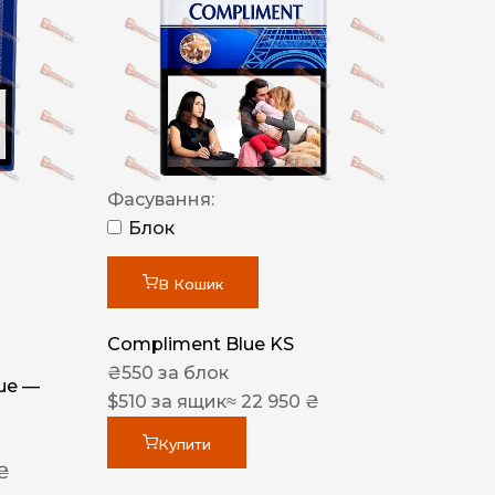
Фасування:
Блок
В Кошик
Compliment Blue KS
₴
550
за блок
lue —
$
510
за ящик
≈ 22 950 ₴
Купити
 ₴