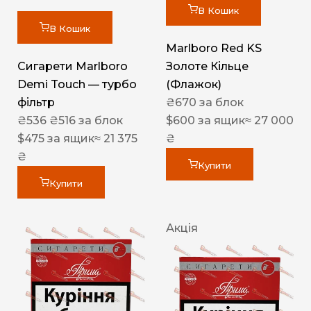
В Кошик
В Кошик
Marlboro Red KS
Сигарети Marlboro
Золоте Кільце
Demi Touch — турбо
(Флажок)
фільтр
₴
670
за блок
₴
536
₴
516
за блок
$
600
за ящик
≈ 27 000
$
475
за ящик
≈ 21 375
₴
₴
Купити
Купити
Акція