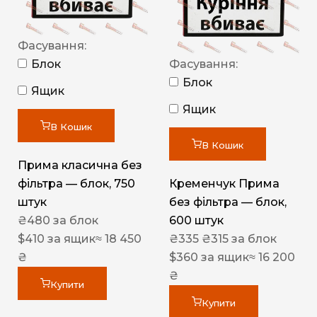
Фасування:
Блок
Фасування:
Блок
Ящик
Ящик
В Кошик
В Кошик
Прима класична без
фільтра — блок, 750
Кременчук Прима
штук
без фільтра — блок,
₴
480
за блок
600 штук
$
410
за ящик
≈ 18 450
₴
335
₴
315
за блок
₴
$
360
за ящик
≈ 16 200
₴
Купити
Купити