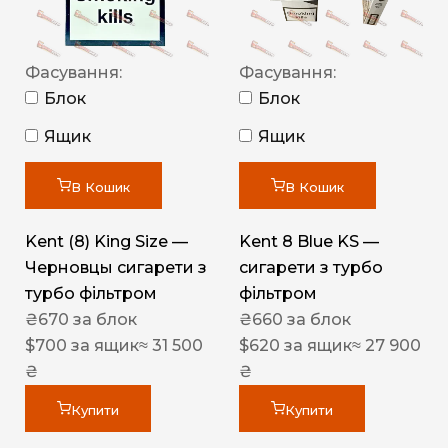
Фасування:
Фасування:
Блок
Блок
Ящик
Ящик
В Кошик
В Кошик
Kent (8) King Size —
Kent 8 Blue KS —
Черновцы сигарети з
сигарети з турбо
турбо фільтром
фільтром
₴
670
за блок
₴
660
за блок
$
700
за ящик
≈ 31 500
$
620
за ящик
≈ 27 900
₴
₴
Купити
Купити