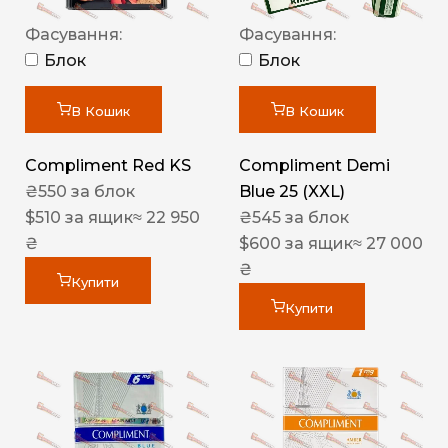
Фасування:
Фасування:
Блок
Блок
В Кошик
В Кошик
Compliment Red KS
Compliment Demi
₴
550
за блок
Blue 25 (XXL)
$
510
за ящик
≈ 22 950
₴
545
за блок
₴
$
600
за ящик
≈ 27 000
₴
Купити
Купити