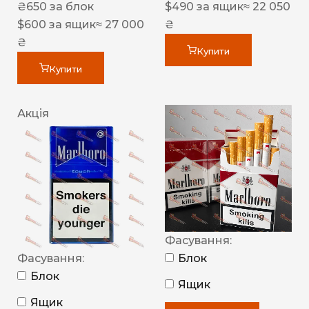
₴
650
за блок
$
490
за ящик
≈ 22 050
$
600
за ящик
≈ 27 000
₴
₴
Купити
Купити
Акція
Фасування:
Фасування:
Блок
Блок
Ящик
Ящик