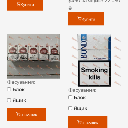
$
490
за ящик
≈ 22 050
Купити
₴
Купити
Фасування:
Блок
Фасування:
Блок
Ящик
Ящик
В Кошик
В Кошик