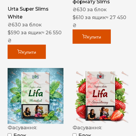
формату Slims
Urta Super Slims
₴
630
за блок
White
$
610
за ящик
≈ 27 450
₴
630
за блок
₴
$
590
за ящик
≈ 26 550
Купити
₴
Купити
Фасування:
Фасування:
Блок
Блок