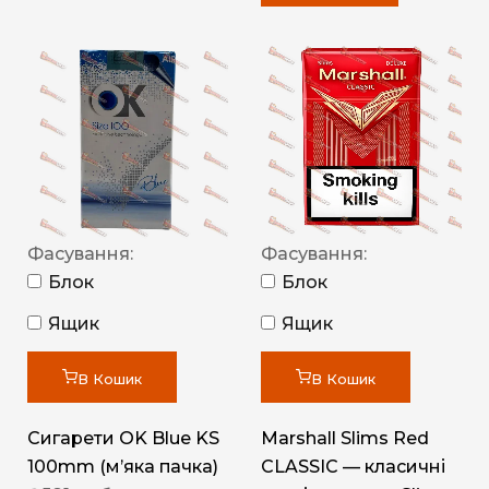
Фасування:
Фасування:
Блок
Блок
Ящик
Ящик
В Кошик
В Кошик
Сигарети OK Blue KS
Marshall Slims Red
100mm (м’яка пачка)
CLASSIC — класичні