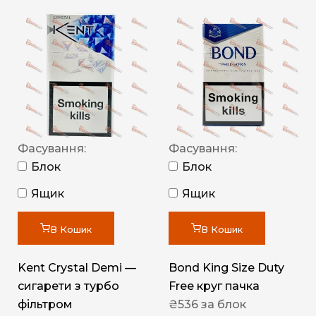
Фасування:
Фасування:
Блок
Блок
Ящик
Ящик
В Кошик
В Кошик
Kent Crystal Demi —
Bond King Size Duty
сигарети з турбо
Free круг пачка
фільтром
₴
536
за блок