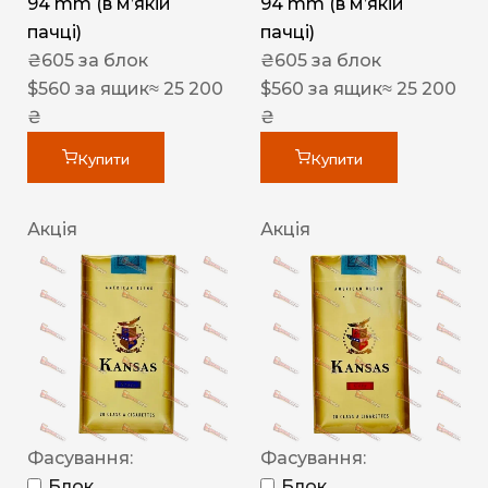
94 mm (в мʼякій
94 mm (в мʼякій
пачці)
пачці)
₴
605
за блок
₴
605
за блок
$
560
за ящик
≈ 25 200
$
560
за ящик
≈ 25 200
₴
₴
Купити
Купити
Акція
Акція
Фасування:
Фасування:
Блок
Блок