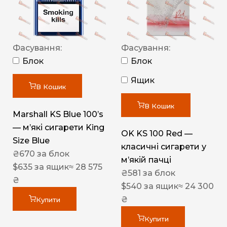
Фасування:
Фасування:
Блок
Блок
Ящик
В Кошик
В Кошик
Marshall KS Blue 100’s
— м’які сигарети King
OK KS 100 Red —
Size Blue
класичні сигарети у
₴
670
за блок
м’якій пачці
$
635
за ящик
≈ 28 575
₴
581
за блок
₴
$
540
за ящик
≈ 24 300
₴
Купити
Купити