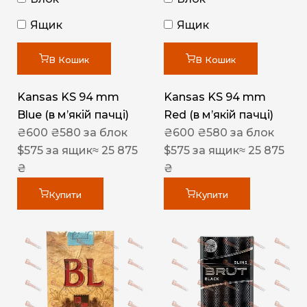
Ящик
Ящик
В Кошик
В Кошик
Kansas KS 94 mm
Kansas KS 94 mm
Blue (в мʼякій пачці)
Red (в мʼякій пачці)
₴
600
₴
580
за блок
₴
600
₴
580
за блок
$
575
за ящик
≈ 25 875
$
575
за ящик
≈ 25 875
₴
₴
Купити
Купити