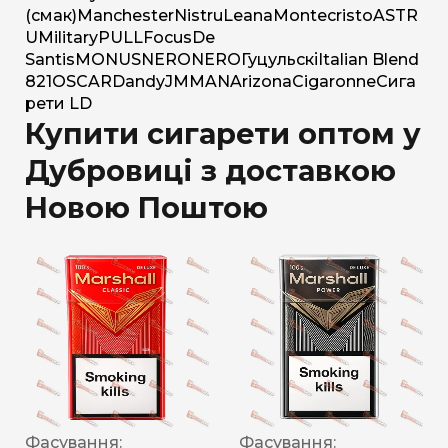
(смак)
Manchester
Nistru
Leana
Montecristo
ASTR
U
Military
PULL
Focus
De
Santis
MONUS
NERO
NERO
Гуцульскі
Italian Blend
821
OSCAR
Dandy
JM
MAN
Arizona
Cigaronne
Сига
рети LD
Купити сигарети оптом у
Дубровиці з доставкою
Новою Поштою
Фасування:
Фасування: