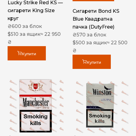
Lucky Strike Red KS —
сигарети King Size
Сигарети Bond KS
круг
Blue Квадратна
₴
600
за блок
пачка (DutyFree)
$
510
за ящик
≈ 22 950
₴
570
за блок
₴
$
500
за ящик
≈ 22 500
₴
Купити
Купити