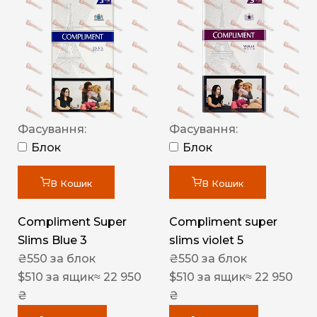
Фасування:
Фасування:
Блок
Блок
В Кошик
В Кошик
Compliment Super
Compliment super
Slims Blue 3
slims violet 5
₴
550
за блок
₴
550
за блок
$
510
за ящик
≈ 22 950
$
510
за ящик
≈ 22 950
₴
₴