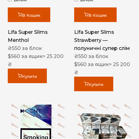
В Кошик
В Кошик
Lifa Super Slims
Lifa Super Slims
Menthol
Strawberry —
₴
550
за блок
полуничні супер слім
$
560
за ящик
≈ 25 200
₴
550
за блок
₴
$
560
за ящик
≈ 25 200
₴
Купити
Купити