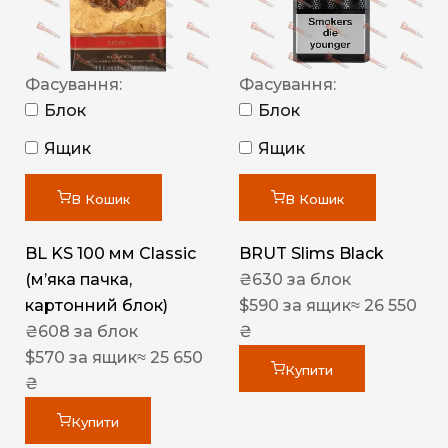
Фасування:
Фасування:
Блок
Блок
Ящик
Ящик
В Кошик
В Кошик
BL KS 100 мм Classic
BRUT Slims Black
(м’яка пачка,
₴
630
за блок
картонний блок)
$
590
за ящик
≈ 26 550
₴
608
за блок
₴
$
570
за ящик
≈ 25 650
Купити
₴
Купити