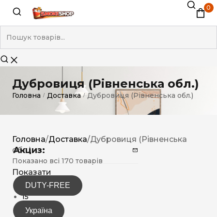
0
Дубровиця (Рівненська обл.)
Головна
Доставка
Дубровиця (Рівненська обл.)
/
/
Головна
/
Доставка
/
Дубровиця (Рівненська
Акциз:
обл.)
Показано всі 170 товарів
Показати
DUTY-FREE
12
15
30
Україна