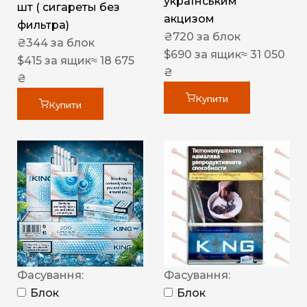
українським
шт ( сигареты без
акцизом
фильтра)
₴
720
за блок
₴
344
за блок
$
690
за ящик
≈ 31 050
$
415
за ящик
≈ 18 675
₴
₴
Купити
Купити
Фасування:
Фасування:
Блок
Блок