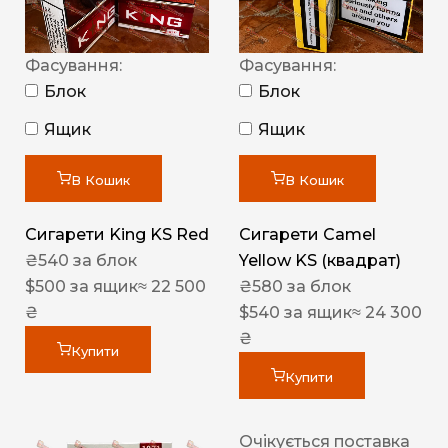
Фасування:
Фасування:
Блок
Блок
Ящик
Ящик
В Кошик
В Кошик
Сигарети King KS Red
Сигарети Camel
₴
540
за блок
Yellow KS (квадрат)
$
500
за ящик
≈ 22 500
₴
580
за блок
₴
$
540
за ящик
≈ 24 300
₴
Купити
Купити
Очікується поставка