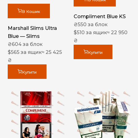
В Кошик
Compliment Blue KS
₴
550
за блок
Marshall Slims Ultra
$
510
за ящик
≈ 22 950
Blue — Slims
₴
₴
604
за блок
$
565
за ящик
≈ 25 425
Купити
₴
Купити