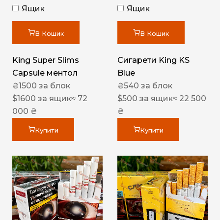
Ящик
Ящик
В Кошик
В Кошик
King Super Slims
Сигарети King KS
Capsule ментол
Blue
₴
1500
за блок
₴
540
за блок
$
1600
за ящик
≈ 72
$
500
за ящик
≈ 22 500
000 ₴
₴
Купити
Купити