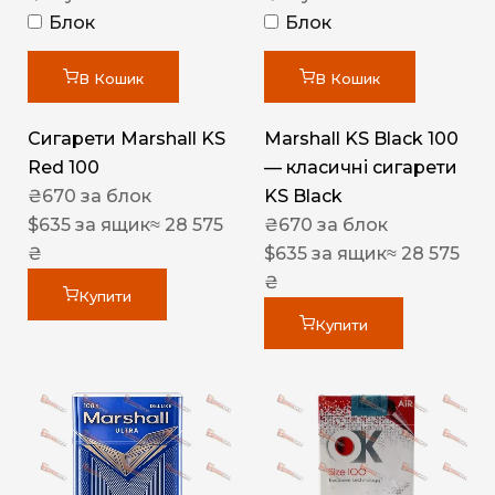
Блок
Блок
В Кошик
В Кошик
Сигарети Marshall KS
Marshall KS Black 100
Red 100
— класичні сигарети
₴
670
за блок
KS Black
$
635
за ящик
≈ 28 575
₴
670
за блок
₴
$
635
за ящик
≈ 28 575
₴
Купити
Купити