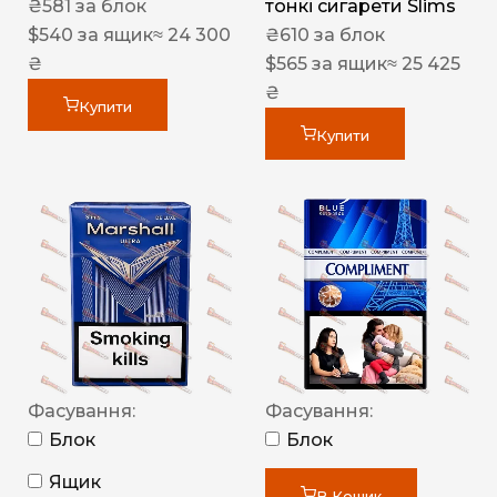
₴
581
за блок
тонкі сигарети Slims
$
540
за ящик
≈ 24 300
₴
610
за блок
₴
$
565
за ящик
≈ 25 425
₴
Купити
Купити
Фасування:
Фасування:
Блок
Блок
Ящик
В Кошик