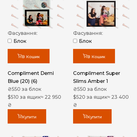
Фасування:
Фасування:
Блок
Блок
В Кошик
В Кошик
Compliment Demi
Compliment Super
Blue (20) (6)
Slims Amber 1
₴
550
за блок
₴
550
за блок
$
510
за ящик
≈ 22 950
$
520
за ящик
≈ 23 400
₴
₴
Купити
Купити