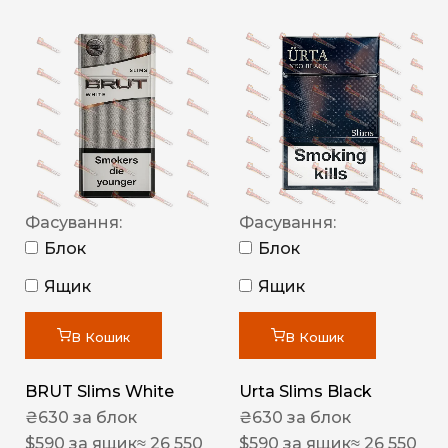
Фасування:
Фасування:
Блок
Блок
Ящик
Ящик
В Кошик
В Кошик
BRUT Slims White
Urta Slims Black
₴
630
за блок
₴
630
за блок
$
590
за ящик
≈ 26 550
$
590
за ящик
≈ 26 550