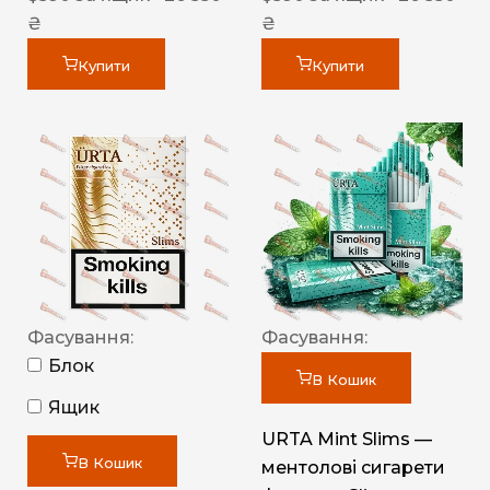
₴
₴
Купити
Купити
Фасування:
Фасування:
Блок
В Кошик
Ящик
URTA Mint Slims —
В Кошик
ментолові сигарети