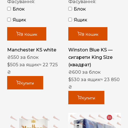
Фасування:
Фасування:
Блок
Блок
Ящик
Ящик
В Кошик
В Кошик
Manchester KS white
Winston Blue KS —
₴
550
за блок
сигарети King Size
$
505
за ящик
≈ 22 725
(квадрат)
₴
₴
600
за блок
$
530
за ящик
≈ 23 850
Купити
₴
Купити