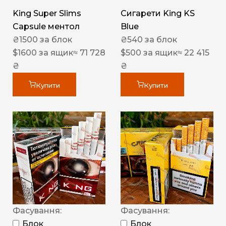
King Super Slims
Сигарети King KS
Capsule ментол
Blue
₴
1500
за блок
₴
540
за блок
$
1600
за ящик
≈ 71 728
$
500
за ящик
≈ 22 415
₴
₴
Купити
Купити
Фасування:
Фасування:
Блок
Блок