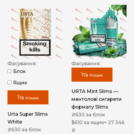
Фасування:
Фасування:
Блок
В Кошик
Ящик
URTA Mint Slims —
В Кошик
ментолові сигарети
формату Slims
Urta Super Slims
₴
630
за блок
White
$
610
за ящик
≈ 27 346
₴
630
за блок
₴