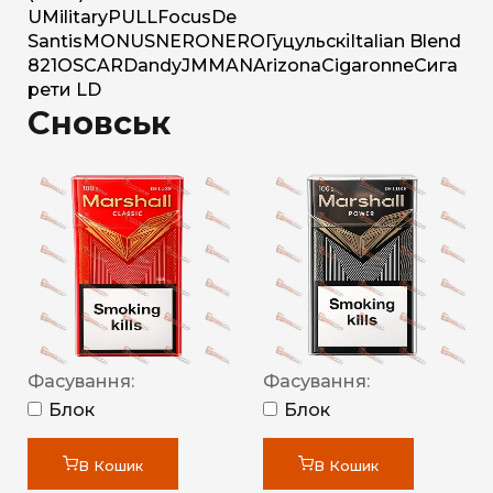
U
Military
PULL
Focus
De
Santis
MONUS
NERO
NERO
Гуцульскі
Italian Blend
821
OSCAR
Dandy
JM
MAN
Arizona
Cigaronne
Сига
рети LD
Сновськ
Фасування:
Фасування:
Блок
Блок
В Кошик
В Кошик