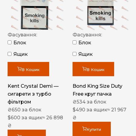
Фасування:
Фасування:
Блок
Блок
Ящик
Ящик
В Кошик
В Кошик
Kent Crystal Demi —
Bond King Size Duty
сигарети з турбо
Free круг пачка
фільтром
₴
534
за блок
₴
650
за блок
$
490
за ящик
≈ 21 967
$
600
за ящик
≈ 26 898
₴
₴
Купити