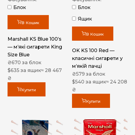
Блок
Блок
Ящик
В Кошик
В Кошик
Marshall KS Blue 100’s
— м’які сигарети King
OK KS 100 Red —
Size Blue
класичні сигарети у
₴
670
за блок
м’якій пачці
$
635
за ящик
≈ 28 467
₴
579
за блок
₴
$
540
за ящик
≈ 24 208
₴
Купити
Купити