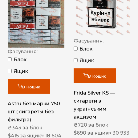
Фасування:
Блок
Фасування:
Блок
Ящик
Ящик
В Кошик
В Кошик
Frida Silver KS —
сигарети з
Astru без марки 750
українським
шт ( сигареты без
акцизом
фильтра)
₴
720
за блок
₴
343
за блок
$
690
за ящик
≈ 30 933
$
415
за ящик
≈ 18 604