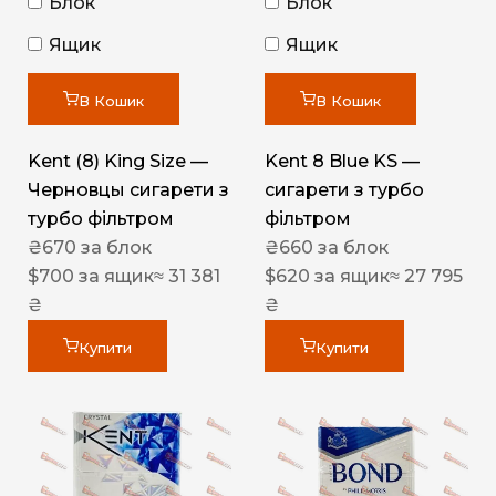
Блок
Блок
Ящик
Ящик
В Кошик
В Кошик
Kent (8) King Size —
Kent 8 Blue KS —
Черновцы сигарети з
сигарети з турбо
турбо фільтром
фільтром
₴
670
за блок
₴
660
за блок
$
700
за ящик
≈ 31 381
$
620
за ящик
≈ 27 795
₴
₴
Купити
Купити