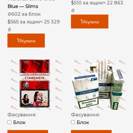
$
510
за ящик
≈ 22 863
Blue — Slims
₴
₴
602
за блок
$
565
за ящик
≈ 25 329
Купити
₴
Купити
Фасування:
Фасування:
Блок
Блок