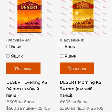
Фасування:
Фасування:
Блок
Блок
Ящик
Ящик
В Кошик
В Кошик
DESERT Evening KS
DESERT Morning KS
94 mm (в мʼякій
94 mm (в мʼякій
пачці)
пачці)
₴
605
за блок
₴
605
за блок
$
560
за ящик
≈ 25 105
$
560
за ящик
≈ 25 105