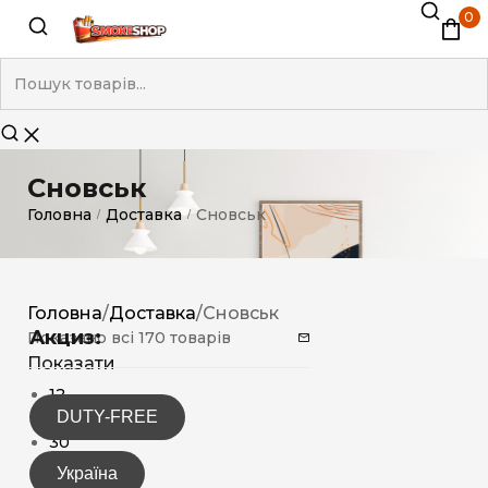
0
Сновськ
Головна
Доставка
Сновськ
/
/
Головна
/
Доставка
/
Сновськ
Акциз:
Показано всі 170 товарів
Показати
12
DUTY-FREE
15
30
Україна