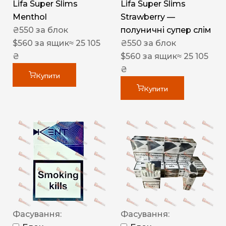
Lifa Super Slims
Lifa Super Slims
Menthol
Strawberry —
₴
550
за блок
полуничні супер слім
$
560
за ящик
≈ 25 105
₴
550
за блок
₴
$
560
за ящик
≈ 25 105
₴
Купити
Купити
Фасування:
Фасування: