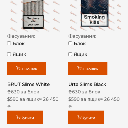
Фасування:
Фасування:
Блок
Блок
Ящик
Ящик
В Кошик
В Кошик
BRUT Slims White
Urta Slims Black
₴
630
за блок
₴
630
за блок
$
590
за ящик
≈ 26 450
$
590
за ящик
≈ 26 450
₴
₴
Купити
Купити