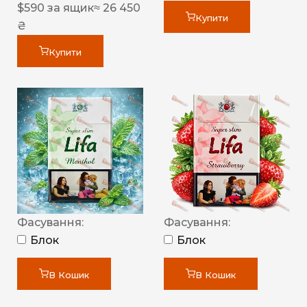
$
590
за ящик
≈ 26 450
Купити
₴
Купити
Фасування:
Фасування:
Блок
Блок
В Кошик
В Кошик