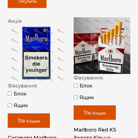
Купити
Акція
Фасування:
Фасування:
Блок
Блок
Ящик
Ящик
В Кошик
В Кошик
Marlboro Red KS
Сигарети Marlboro
Золоте Кільце