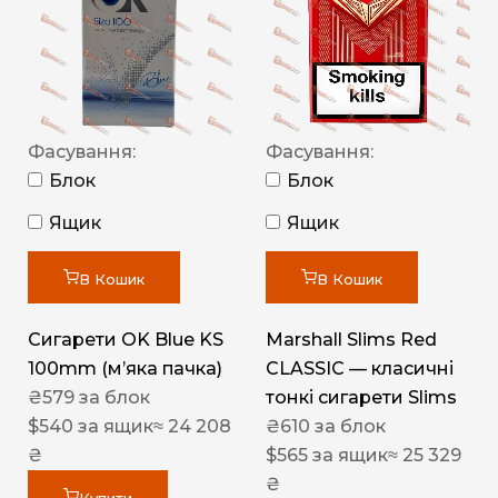
Фасування:
Фасування:
Блок
Блок
Ящик
Ящик
В Кошик
В Кошик
Сигарети OK Blue KS
Marshall Slims Red
100mm (м’яка пачка)
CLASSIC — класичні
₴
579
за блок
тонкі сигарети Slims
$
540
за ящик
≈ 24 208
₴
610
за блок
₴
$
565
за ящик
≈ 25 329
₴