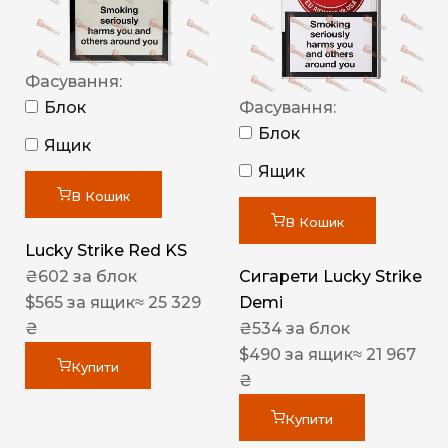
Фасування:
Блок
Фасування:
Блок
Ящик
Ящик
В Кошик
В Кошик
Lucky Strike Red KS
₴
602
за блок
Сигарети Lucky Strike
$
565
за ящик
≈ 25 329
Demi
₴
₴
534
за блок
$
490
за ящик
≈ 21 967
Купити
₴
Купити