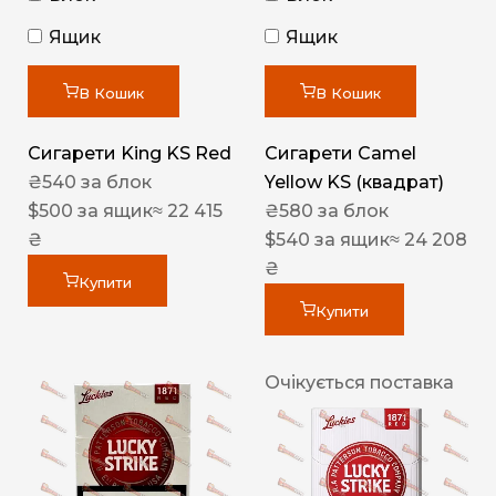
Ящик
Ящик
В Кошик
В Кошик
Сигарети King KS Red
Сигарети Camel
₴
540
за блок
Yellow KS (квадрат)
$
500
за ящик
≈ 22 415
₴
580
за блок
₴
$
540
за ящик
≈ 24 208
₴
Купити
Купити
Очікується поставка