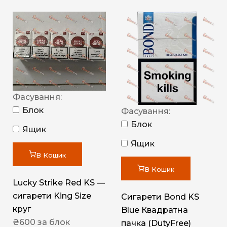
Фасування:
Блок
Фасування:
Блок
Ящик
Ящик
В Кошик
В Кошик
Lucky Strike Red KS —
сигарети King Size
Сигарети Bond KS
круг
Blue Квадратна
₴
600
за блок
пачка (DutyFree)