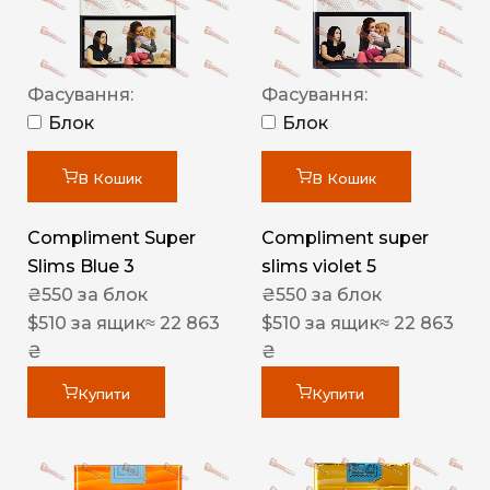
Фасування:
Фасування:
Блок
Блок
В Кошик
В Кошик
Compliment Super
Compliment super
Slims Blue 3
slims violet 5
₴
550
за блок
₴
550
за блок
$
510
за ящик
≈ 22 863
$
510
за ящик
≈ 22 863
₴
₴
Купити
Купити