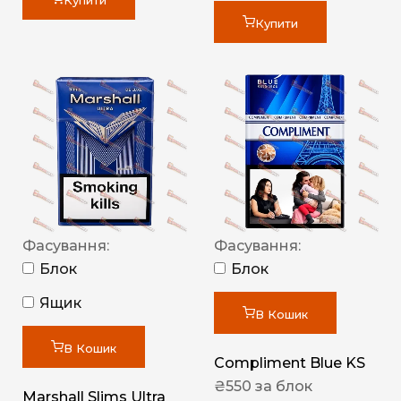
Купити
Купити
Фасування:
Фасування:
Блок
Блок
Ящик
В Кошик
В Кошик
Compliment Blue KS
₴
550
за блок
Marshall Slims Ultra