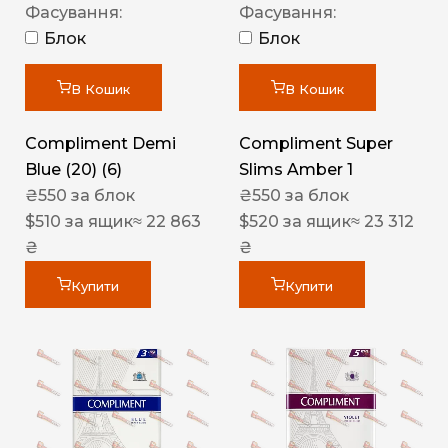
Фасування:
Фасування:
Блок
Блок
В Кошик
В Кошик
Compliment Demi
Compliment Super
Blue (20) (6)
Slims Amber 1
₴
550
за блок
₴
550
за блок
$
510
за ящик
≈ 22 863
$
520
за ящик
≈ 23 312
₴
₴
Купити
Купити