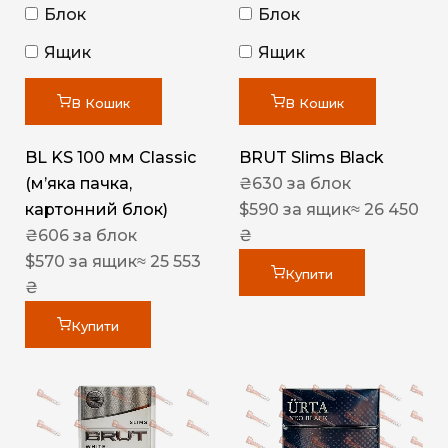
Блок
Блок
Ящик
Ящик
В Кошик
В Кошик
BL KS 100 мм Classic
BRUT Slims Black
(м’яка пачка,
₴
630
за блок
картонний блок)
$
590
за ящик
≈ 26 450
₴
606
за блок
₴
$
570
за ящик
≈ 25 553
Купити
₴
Купити