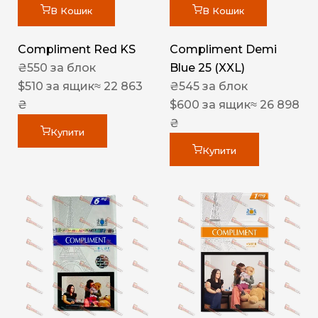
В Кошик
В Кошик
Compliment Red KS
Compliment Demi
₴
550
за блок
Blue 25 (XXL)
$
510
за ящик
≈ 22 863
₴
545
за блок
₴
$
600
за ящик
≈ 26 898
₴
Купити
Купити