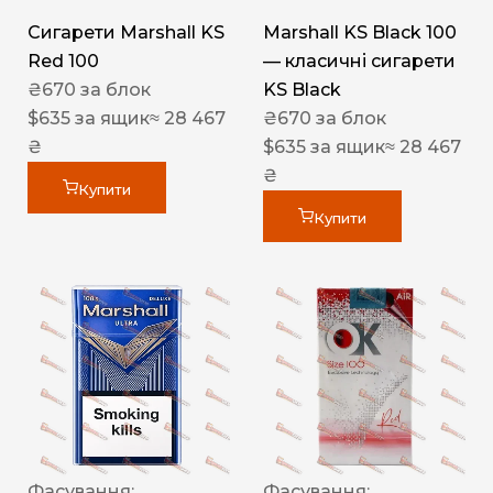
Сигарети Marshall KS
Marshall KS Black 100
Red 100
— класичні сигарети
₴
670
за блок
KS Black
$
635
за ящик
≈ 28 467
₴
670
за блок
₴
$
635
за ящик
≈ 28 467
₴
Купити
Купити
Фасування:
Фасування: