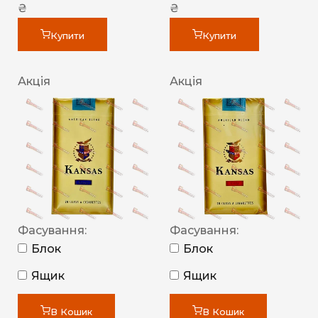
₴
₴
Купити
Купити
Акція
Акція
Фасування:
Фасування:
Блок
Блок
Ящик
Ящик
В Кошик
В Кошик