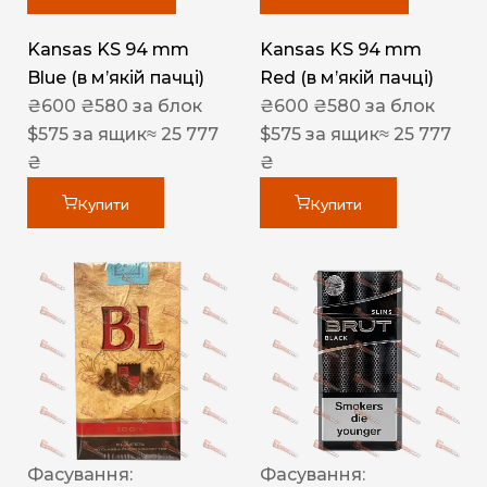
Kansas KS 94 mm
Kansas KS 94 mm
Blue (в мʼякій пачці)
Red (в мʼякій пачці)
₴
600
₴
580
за блок
₴
600
₴
580
за блок
$
575
за ящик
≈ 25 777
$
575
за ящик
≈ 25 777
₴
₴
Купити
Купити
Фасування:
Фасування: