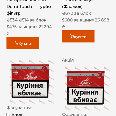
Demi Touch — турбо
(Флажок)
фільтр
₴
670
за блок
₴
534
₴
514
за блок
$
600
за ящик
≈ 26 898
$
475
за ящик
≈ 21 294
₴
₴
Купити
Купити
Акція
Фасування:
Блок
Фасування: