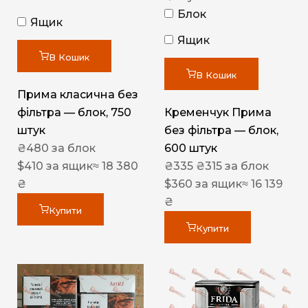
Блок
Ящик
Ящик
В Кошик
В Кошик
Прима класична без
фільтра — блок, 750
Кременчук Прима
штук
без фільтра — блок,
₴
480
за блок
600 штук
$
410
за ящик
≈ 18 380
₴
335
₴
315
за блок
₴
$
360
за ящик
≈ 16 139
₴
Купити
Купити