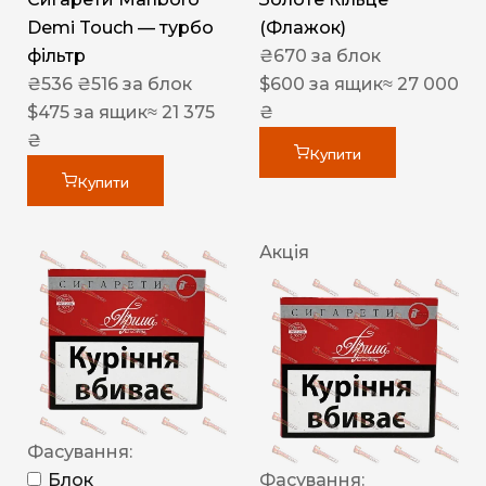
Demi Touch — турбо
(Флажок)
фільтр
₴
670
за блок
₴
536
₴
516
за блок
$
600
за ящик
≈ 27 000
$
475
за ящик
≈ 21 375
₴
₴
Купити
Купити
Акція
Фасування:
Блок
Фасування: