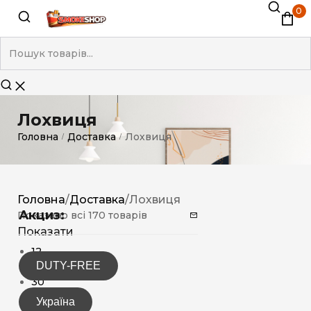
0
Лохвиця
Головна
Доставка
Лохвиця
/
/
Головна
/
Доставка
/
Лохвиця
Акциз:
Показано всі 170 товарів
Показати
12
DUTY-FREE
15
30
Україна