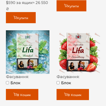
$
590
за ящик
≈ 26 550
Купити
₴
Купити
Фасування:
Фасування:
Блок
Блок
В Кошик
В Кошик