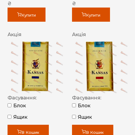
₴
₴
Купити
Купити
Акція
Акція
Фасування:
Фасування:
Блок
Блок
Ящик
Ящик
В Кошик
В Кошик