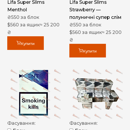
Lifa Super Slims
Lifa Super Slims
Menthol
Strawberry —
₴
550
за блок
полуничні супер слім
$
560
за ящик
≈ 25 200
₴
550
за блок
₴
$
560
за ящик
≈ 25 200
₴
Купити
Купити
Фасування:
Фасування: