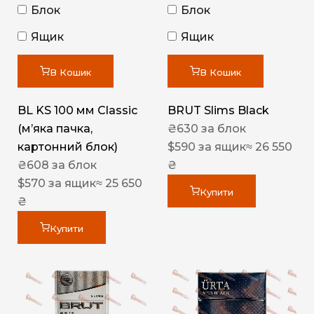
Блок
Блок
Ящик
Ящик
В Кошик
В Кошик
BL KS 100 мм Classic
BRUT Slims Black
(м’яка пачка,
₴
630
за блок
картонний блок)
$
590
за ящик
≈ 26 550
₴
608
за блок
₴
$
570
за ящик
≈ 25 650
Купити
₴
Купити