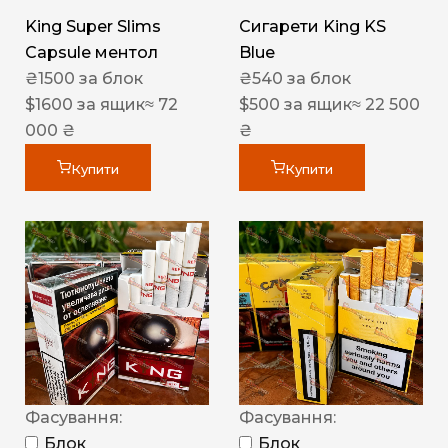
King Super Slims
Сигарети King KS
Capsule ментол
Blue
₴
1500
за блок
₴
540
за блок
$
1600
за ящик
≈ 72
$
500
за ящик
≈ 22 500
000 ₴
₴
Купити
Купити
Фасування:
Фасування:
Блок
Блок