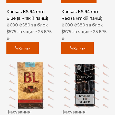
Kansas KS 94 mm
Kansas KS 94 mm
Blue (в мʼякій пачці)
Red (в мʼякій пачці)
₴
600
₴
580
за блок
₴
600
₴
580
за блок
$
575
за ящик
≈ 25 875
$
575
за ящик
≈ 25 875
₴
₴
Купити
Купити
Фасування:
Фасування: