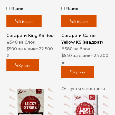
Ящик
Ящик
В Кошик
В Кошик
Сигарети King KS Red
Сигарети Camel
₴
540
за блок
Yellow KS (квадрат)
$
500
за ящик
≈ 22 500
₴
580
за блок
₴
$
540
за ящик
≈ 24 300
₴
Купити
Купити
Очікується поставка