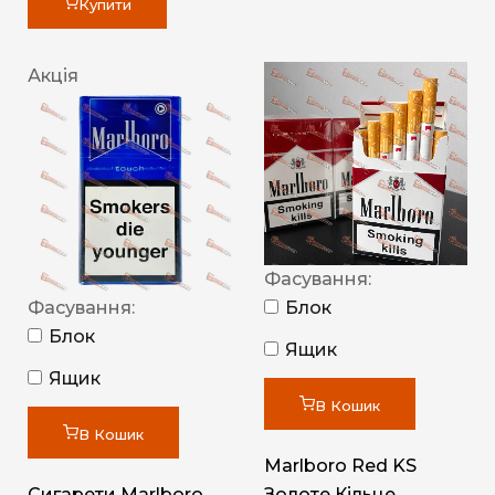
Купити
Акція
Фасування:
Фасування:
Блок
Блок
Ящик
Ящик
В Кошик
В Кошик
Marlboro Red KS
Сигарети Marlboro
Золоте Кільце