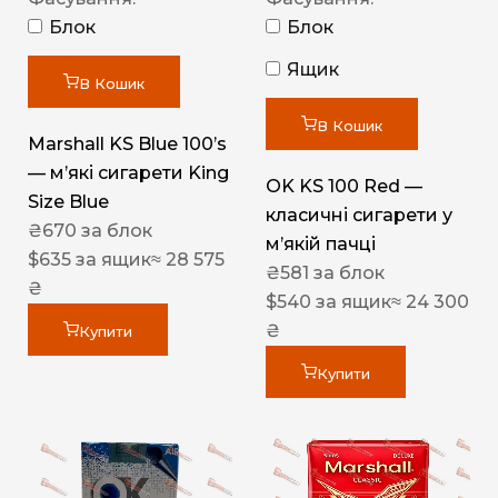
Блок
Блок
Ящик
В Кошик
В Кошик
Marshall KS Blue 100’s
— м’які сигарети King
OK KS 100 Red —
Size Blue
класичні сигарети у
₴
670
за блок
м’якій пачці
$
635
за ящик
≈ 28 575
₴
581
за блок
₴
$
540
за ящик
≈ 24 300
₴
Купити
Купити