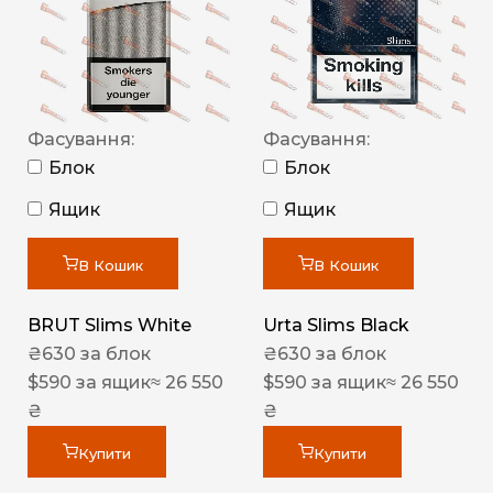
Фасування:
Фасування:
Блок
Блок
Ящик
Ящик
В Кошик
В Кошик
BRUT Slims White
Urta Slims Black
₴
630
за блок
₴
630
за блок
$
590
за ящик
≈ 26 550
$
590
за ящик
≈ 26 550
₴
₴
Купити
Купити