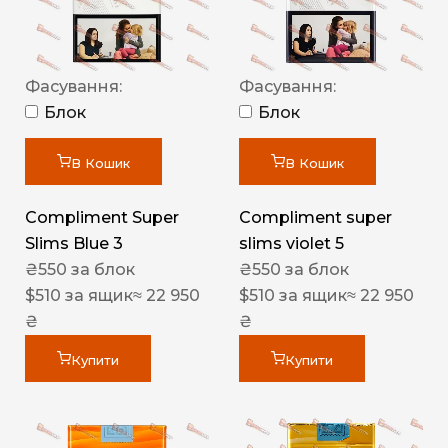
Фасування:
Фасування:
Блок
Блок
В Кошик
В Кошик
Compliment Super
Compliment super
Slims Blue 3
slims violet 5
₴
550
за блок
₴
550
за блок
$
510
за ящик
≈ 22 950
$
510
за ящик
≈ 22 950
₴
₴
Купити
Купити