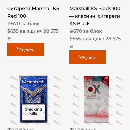
Сигарети Marshall KS
Marshall KS Black 100
Red 100
— класичні сигарети
₴
670
за блок
KS Black
$
635
за ящик
≈ 28 575
₴
670
за блок
₴
$
635
за ящик
≈ 28 575
₴
Купити
Купити
Фасування:
Фасування: