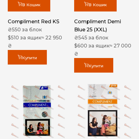
В Кошик
В Кошик
Compliment Red KS
Compliment Demi
₴
550
за блок
Blue 25 (XXL)
$
510
за ящик
≈ 22 950
₴
545
за блок
₴
$
600
за ящик
≈ 27 000
₴
Купити
Купити