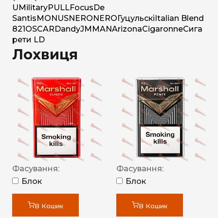
U
Military
PULL
Focus
De
Santis
MONUS
NERO
NERO
Гуцульскі
Italian Blend
821
OSCAR
Dandy
JM
MAN
Arizona
Cigaronne
Сига
рети LD
Лохвиця
Фасування:
Фасування:
Блок
Блок
В Кошик
В Кошик