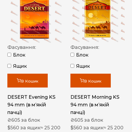
Фасування:
Фасування:
Блок
Блок
Ящик
Ящик
В Кошик
В Кошик
DESERT Evening KS
DESERT Morning KS
94 mm (в мʼякій
94 mm (в мʼякій
пачці)
пачці)
₴
605
за блок
₴
605
за блок
$
560
за ящик
≈ 25 200
$
560
за ящик
≈ 25 200