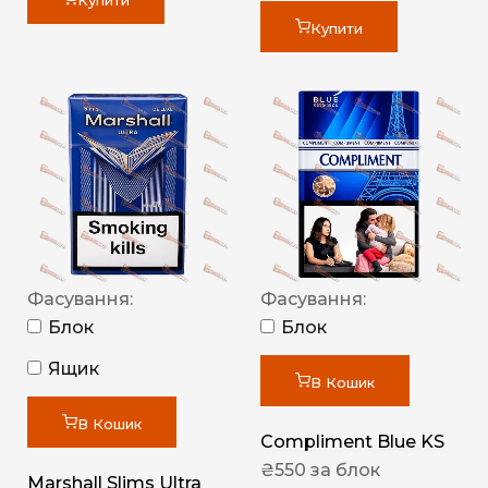
Купити
Купити
Фасування:
Фасування:
Блок
Блок
Ящик
В Кошик
В Кошик
Compliment Blue KS
₴
550
за блок
Marshall Slims Ultra