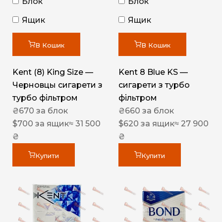
Блок
Блок
Ящик
Ящик
В Кошик
В Кошик
Kent (8) King Size —
Kent 8 Blue KS —
Черновцы сигарети з
сигарети з турбо
турбо фільтром
фільтром
₴
670
за блок
₴
660
за блок
$
700
за ящик
≈ 31 500
$
620
за ящик
≈ 27 900
₴
₴
Купити
Купити