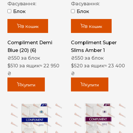
Фасування:
Фасування:
Блок
Блок
В Кошик
В Кошик
Compliment Demi
Compliment Super
Blue (20) (6)
Slims Amber 1
₴
550
за блок
₴
550
за блок
$
510
за ящик
≈ 22 950
$
520
за ящик
≈ 23 400
₴
₴
Купити
Купити