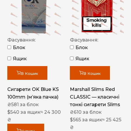
Фасування:
Фасування:
Блок
Блок
Ящик
Ящик
В Кошик
В Кошик
Сигарети OK Blue KS
Marshall Slims Red
100mm (м’яка пачка)
CLASSIC — класичні
₴
581
за блок
тонкі сигарети Slims
$
540
за ящик
≈ 24 300
₴
610
за блок
₴
$
565
за ящик
≈ 25 425
₴