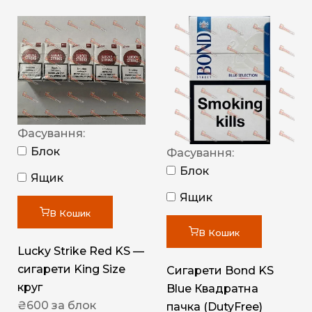
Фасування:
Блок
Фасування:
Блок
Ящик
Ящик
В Кошик
В Кошик
Lucky Strike Red KS —
сигарети King Size
Сигарети Bond KS
круг
Blue Квадратна
₴
600
за блок
пачка (DutyFree)