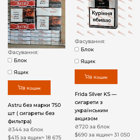
Фасування:
Блок
Фасування:
Блок
Ящик
Ящик
В Кошик
В Кошик
Frida Silver KS —
сигарети з
Astru без марки 750
українським
шт ( сигареты без
акцизом
фильтра)
₴
720
за блок
₴
344
за блок
$
690
за ящик
≈ 31 050
$
415
за ящик
≈ 18 675