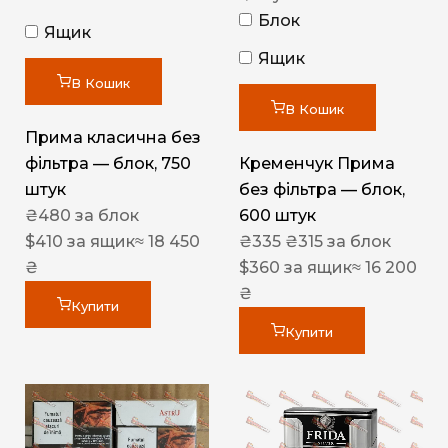
Блок
Ящик
Ящик
В Кошик
В Кошик
Прима класична без
фільтра — блок, 750
Кременчук Прима
штук
без фільтра — блок,
₴
480
за блок
600 штук
$
410
за ящик
≈ 18 450
₴
335
₴
315
за блок
₴
$
360
за ящик
≈ 16 200
₴
Купити
Купити