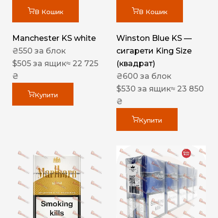
В Кошик
В Кошик
Manchester KS white
Winston Blue KS —
₴
550
за блок
сигарети King Size
$
505
за ящик
≈ 22 725
(квадрат)
₴
₴
600
за блок
$
530
за ящик
≈ 23 850
Купити
₴
Купити