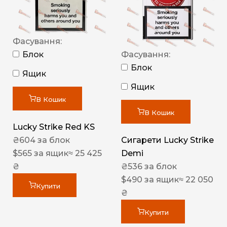
Фасування:
Блок
Фасування:
Блок
Ящик
Ящик
В Кошик
В Кошик
Lucky Strike Red KS
₴
604
за блок
Сигарети Lucky Strike
$
565
за ящик
≈ 25 425
Demi
₴
₴
536
за блок
$
490
за ящик
≈ 22 050
Купити
₴
Купити