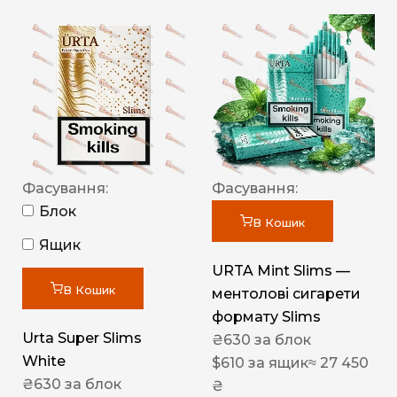
Фасування:
Фасування:
Блок
В Кошик
Ящик
URTA Mint Slims —
В Кошик
ментолові сигарети
формату Slims
Urta Super Slims
₴
630
за блок
White
$
610
за ящик
≈ 27 450
₴
630
за блок
₴