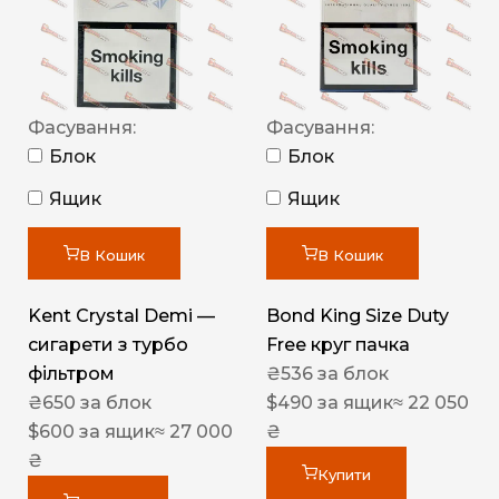
Фасування:
Фасування:
Блок
Блок
Ящик
Ящик
В Кошик
В Кошик
Kent Crystal Demi —
Bond King Size Duty
сигарети з турбо
Free круг пачка
фільтром
₴
536
за блок
₴
650
за блок
$
490
за ящик
≈ 22 050
$
600
за ящик
≈ 27 000
₴
₴
Купити