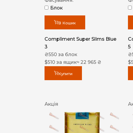
Фасування:
Ф
Блок
В Кошик
Compliment Super Slims Blue
C
3
5
₴
550
за блок
₴
$
510
за ящик
≈ 22 965 ₴
$
Купити
Акція
А