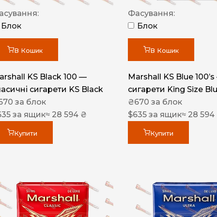
Акциз UA
асування:
Фасування:
Капсула (смак)
Блок
Блок
Manchester
В Кошик
В Кошик
Nistru
arshall KS Black 100 —
Marshall KS Blue 100’s
Leana
ласичні сигарети KS Black
сигарети King Size Bl
Montecristo
670
за блок
₴
670
за блок
635
за ящик
≈ 28 594 ₴
$
635
за ящик
≈ 28 594
ASTRU
Military
Купити
Купити
PULL
Focus
De Santis
MONUS