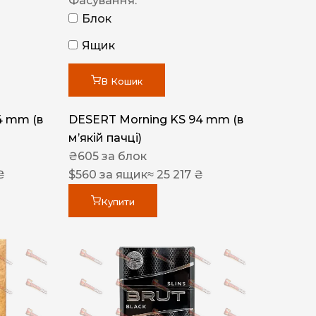
Фасування:
Блок
Ящик
В Кошик
4 mm (в
DESERT Morning KS 94 mm (в
мʼякій пачці)
₴
605
за блок
₴
$
560
за ящик
≈ 25 217 ₴
Купити