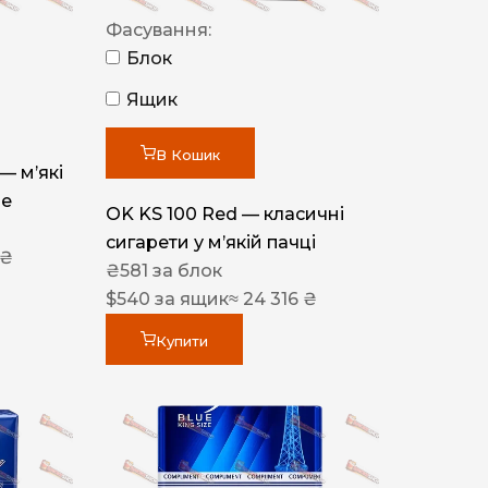
Фасування:
Блок
Ящик
В Кошик
 — м’які
ue
OK KS 100 Red — класичні
сигарети у м’якій пачці
 ₴
₴
581
за блок
$
540
за ящик
≈ 24 316 ₴
Купити