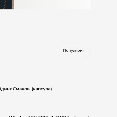
ідини
Смакові (капсула)