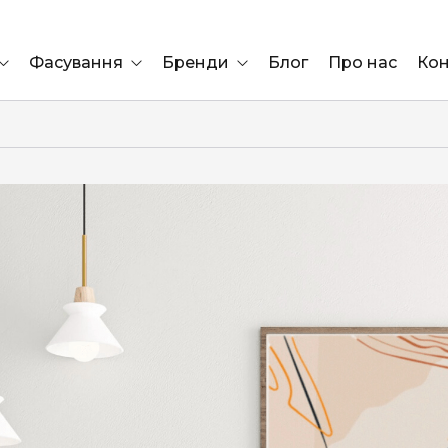
Фасування
Бренди
Блог
Про нас
Кон
Ящик
Elf Bar
Блок
Compliment
Львів
Marshall
Marlboro
OK
ÜRTA
сула)
Lifa
BRUT