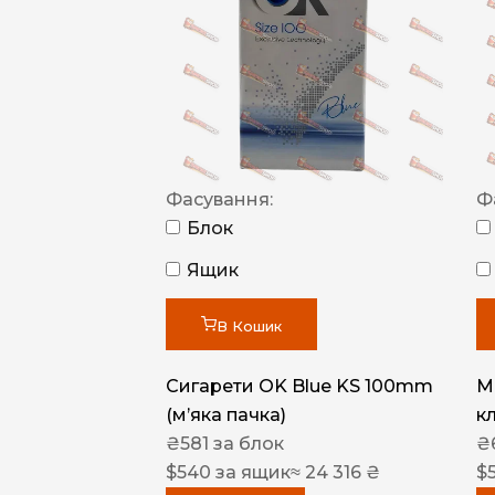
Фасування:
Ф
Блок
Ящик
В Кошик
Сигарети OK Blue KS 100mm
M
(м’яка пачка)
к
₴
581
за блок
₴
$
540
за ящик
≈ 24 316 ₴
$