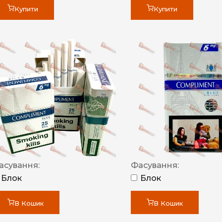
Купити
Купити
асування:
Фасування:
Блок
Блок
В Кошик
В Кошик