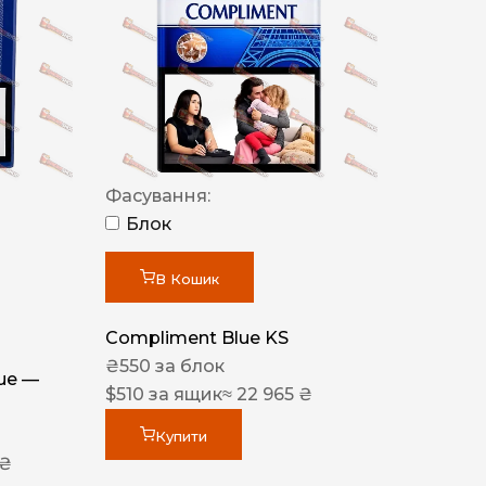
Фасування:
Блок
В Кошик
Compliment Blue KS
₴
550
за блок
lue —
$
510
за ящик
≈ 22 965 ₴
Купити
 ₴