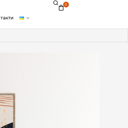
0
такти