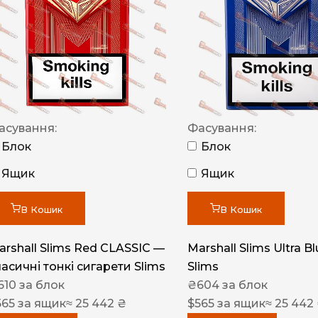
NERO
NERO
Гуцульскі
Italian Blend 821
OSCAR
асування:
Фасування:
Блок
Блок
Dandy
Ящик
Ящик
JM
MAN
В Кошик
В Кошик
Arizona
arshall Slims Red CLASSIC —
Marshall Slims Ultra B
Cigaronne
ласичні тонкі сигарети Slims
Slims
Сигарети LD
610
за блок
₴
604
за блок
565
за ящик
≈ 25 442 ₴
$
565
за ящик
≈ 25 442