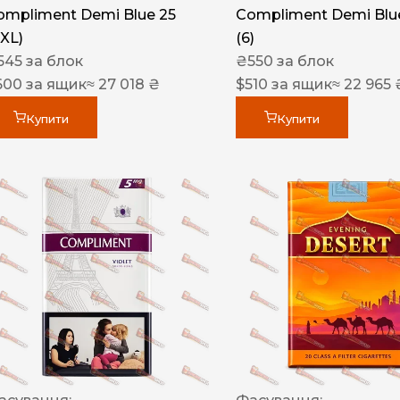
ompliment Demi Blue 25
Compliment Demi Blue
XXL)
(6)
545
за блок
₴
550
за блок
600
за ящик
≈ 27 018 ₴
$
510
за ящик
≈ 22 965 
Купити
Купити