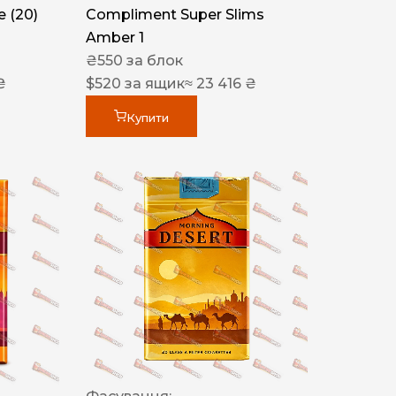
 (20)
Compliment Super Slims
Amber 1
₴
550
за блок
₴
$
520
за ящик
≈ 23 416 ₴
Купити