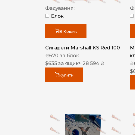
Фасування:
Ф
Блок
В Кошик
Сигарети Marshall KS Red 100
M
₴
670
за блок
к
$
635
за ящик
≈ 28 594 ₴
₴
$
Купити