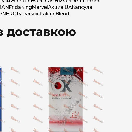
луки
Winston
BOND
RICHMOND
Parliament
MAN
Frida
King
Marvel
Акциз UA
Капсула
O
NERO
Гуцульскі
Italian Blend
 з доставкою