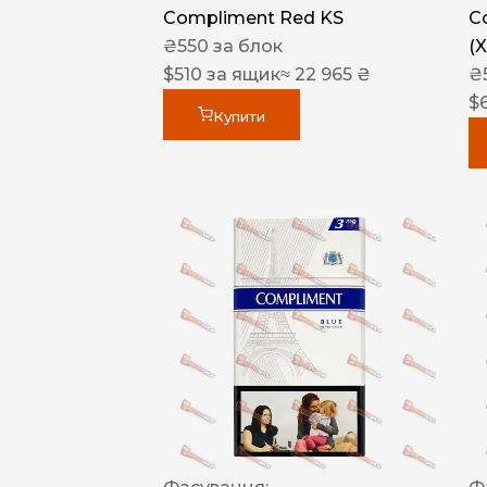
Compliment Red KS
C
₴
550
за блок
(
$
510
за ящик
≈ 22 965 ₴
₴
$
Купити