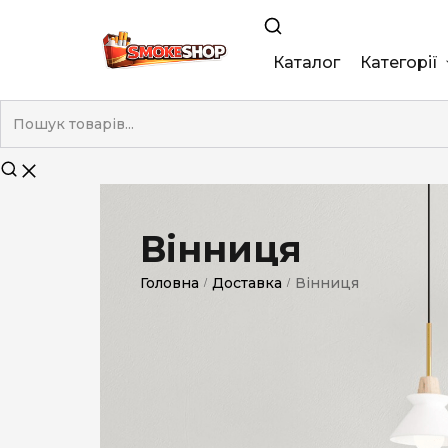
Каталог
Категорії
King Size
Demi
Super Slim
Вінниця
Nano
Головна
Доставка
Вінниця
/
/
Без фільтра
Duty-Free
Електронні
Смакові (кап