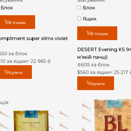
асування:
Фасування:
Блок
Блок
Ящик
В Кошик
В Кошик
ompliment super slims violet
DESERT Evening KS 9
550
за блок
мʼякій пачці)
510
за ящик
≈ 22 965 ₴
₴
605
за блок
$
560
за ящик
≈ 25 217 
Купити
Купити
кція