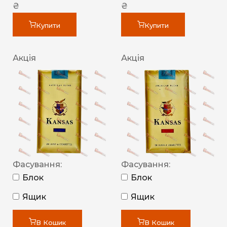
₴
₴
Купити
Купити
Акція
Акція
Фасування:
Фасування:
Блок
Блок
Ящик
Ящик
В Кошик
В Кошик