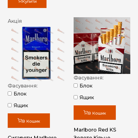
Купити
Акція
Фасування:
Фасування:
Блок
Блок
Ящик
Ящик
В Кошик
В Кошик
Marlboro Red KS
Сигарети Marlboro
Золоте Кільце