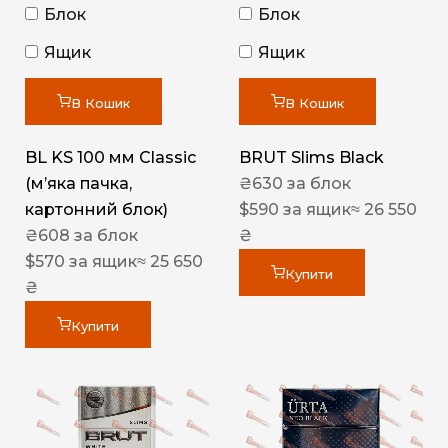
Блок
Блок
Ящик
Ящик
В Кошик
В Кошик
BL KS 100 мм Classic
BRUT Slims Black
(м’яка пачка,
₴
630
за блок
картонний блок)
$
590
за ящик
≈ 26 550
₴
608
за блок
₴
$
570
за ящик
≈ 25 650
Купити
₴
Купити