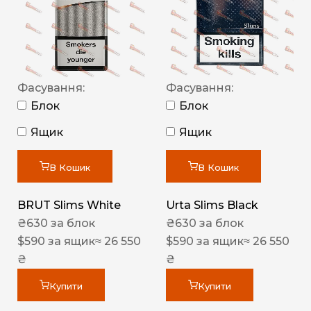
Фасування:
Фасування:
Блок
Блок
Ящик
Ящик
В Кошик
В Кошик
BRUT Slims White
Urta Slims Black
₴
630
за блок
₴
630
за блок
$
590
за ящик
≈ 26 550
$
590
за ящик
≈ 26 550
₴
₴
Купити
Купити