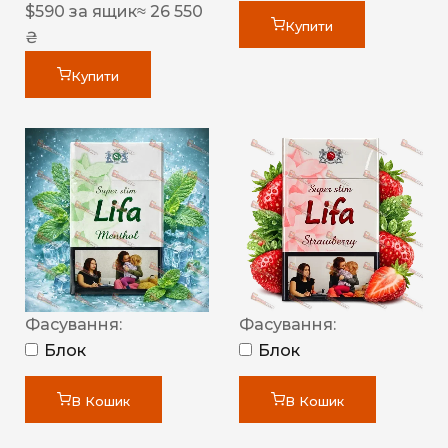
$
590
за ящик
≈ 26 550
Купити
₴
Купити
Фасування:
Фасування:
Блок
Блок
В Кошик
В Кошик