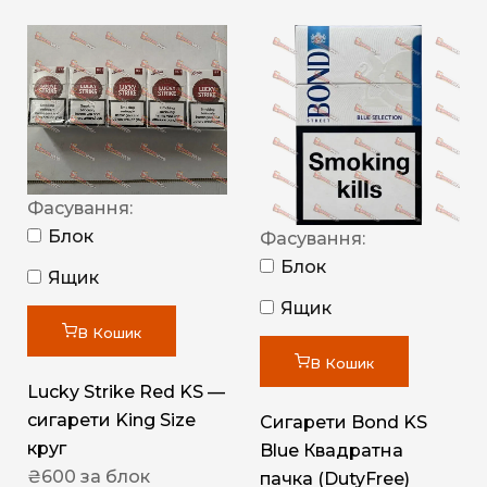
Фасування:
Блок
Фасування:
Блок
Ящик
Ящик
В Кошик
В Кошик
Lucky Strike Red KS —
сигарети King Size
Сигарети Bond KS
круг
Blue Квадратна
₴
600
за блок
пачка (DutyFree)