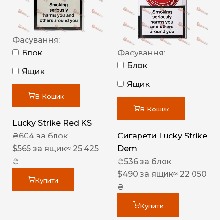
Фасування:
Блок
Фасування:
Блок
Ящик
Ящик
В Кошик
В Кошик
Lucky Strike Red KS
₴
604
за блок
Сигарети Lucky Strike
$
565
за ящик
≈ 25 425
Demi
₴
₴
536
за блок
$
490
за ящик
≈ 22 050
Купити
₴
Купити