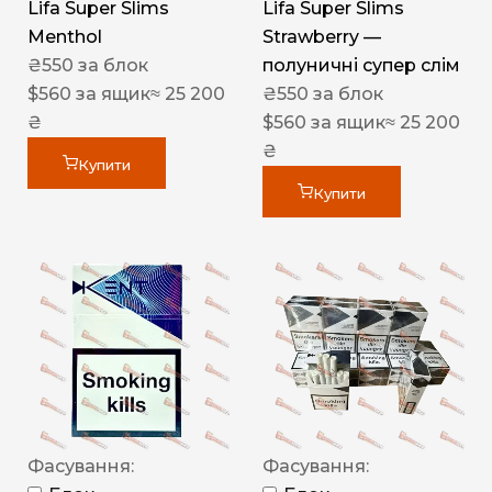
Lifa Super Slims
Lifa Super Slims
Menthol
Strawberry —
₴
550
за блок
полуничні супер слім
$
560
за ящик
≈ 25 200
₴
550
за блок
₴
$
560
за ящик
≈ 25 200
₴
Купити
Купити
Фасування:
Фасування: