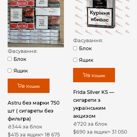
Фасування:
Блок
Фасування:
Блок
Ящик
Ящик
В Кошик
В Кошик
Frida Silver KS —
сигарети з
Astru без марки 750
українським
шт ( сигареты без
акцизом
фильтра)
₴
720
за блок
₴
344
за блок
$
690
за ящик
≈ 31 050
$
415
за ящик
≈ 18 675