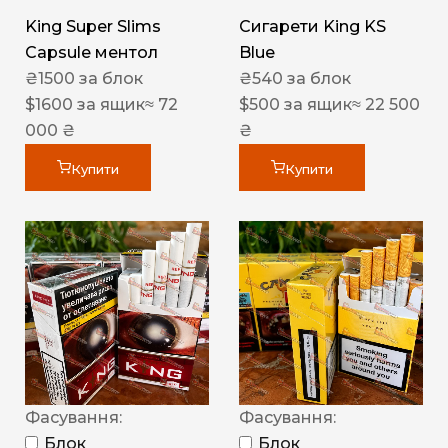
King Super Slims
Сигарети King KS
Capsule ментол
Blue
₴
1500
за блок
₴
540
за блок
$
1600
за ящик
≈ 72
$
500
за ящик
≈ 22 500
000 ₴
₴
Купити
Купити
Фасування:
Фасування:
Блок
Блок