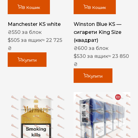
В Кошик
В Кошик
Manchester KS white
Winston Blue KS —
₴
550
за блок
сигарети King Size
$
505
за ящик
≈ 22 725
(квадрат)
₴
₴
600
за блок
$
530
за ящик
≈ 23 850
Купити
₴
Купити