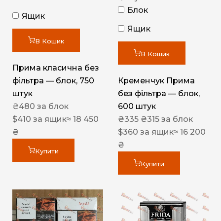
Блок
Ящик
Ящик
В Кошик
В Кошик
Прима класична без
фільтра — блок, 750
Кременчук Прима
штук
без фільтра — блок,
₴
480
за блок
600 штук
$
410
за ящик
≈ 18 450
₴
335
₴
315
за блок
₴
$
360
за ящик
≈ 16 200
₴
Купити
Купити