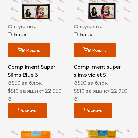
Фасування:
Фасування:
Блок
Блок
В Кошик
В Кошик
Compliment Super
Compliment super
Slims Blue 3
slims violet 5
₴
550
за блок
₴
550
за блок
$
510
за ящик
≈ 22 950
$
510
за ящик
≈ 22 950
₴
₴
Купити
Купити