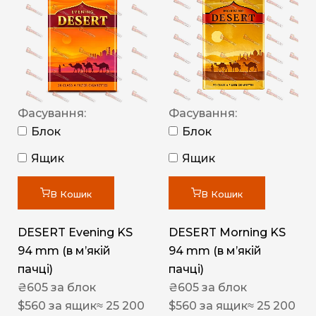
Фасування:
Фасування:
Блок
Блок
Ящик
Ящик
В Кошик
В Кошик
DESERT Evening KS
DESERT Morning KS
94 mm (в мʼякій
94 mm (в мʼякій
пачці)
пачці)
₴
605
за блок
₴
605
за блок
$
560
за ящик
≈ 25 200
$
560
за ящик
≈ 25 200