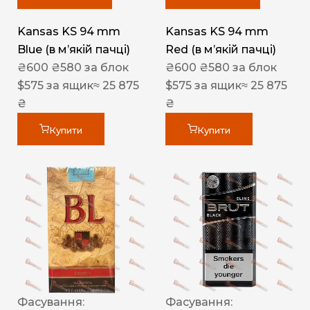
Kansas KS 94 mm
Kansas KS 94 mm
Blue (в мʼякій пачці)
Red (в мʼякій пачці)
₴
600
₴
580
за блок
₴
600
₴
580
за блок
$
575
за ящик
≈ 25 875
$
575
за ящик
≈ 25 875
₴
₴
Купити
Купити
Фасування:
Фасування: