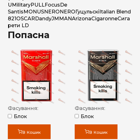
U
Military
PULL
Focus
De
Santis
MONUS
NERO
NERO
Гуцульскі
Italian Blend
821
OSCAR
Dandy
JM
MAN
Arizona
Cigaronne
Сига
рети LD
Попасна
Фасування:
Фасування:
Блок
Блок
В Кошик
В Кошик