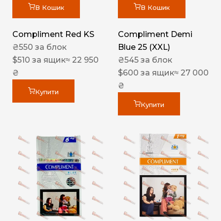
В Кошик
В Кошик
Compliment Red KS
Compliment Demi
₴
550
за блок
Blue 25 (XXL)
$
510
за ящик
≈ 22 950
₴
545
за блок
₴
$
600
за ящик
≈ 27 000
₴
Купити
Купити