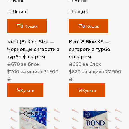
Блок
Блок
Ящик
Ящик
В Кошик
В Кошик
Kent (8) King Size —
Kent 8 Blue KS —
Черновцы сигарети з
сигарети з турбо
турбо фільтром
фільтром
₴
670
за блок
₴
660
за блок
$
700
за ящик
≈ 31 500
$
620
за ящик
≈ 27 900
₴
₴
Купити
Купити