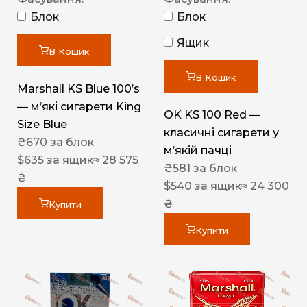
Блок
Блок
Ящик
В Кошик
В Кошик
Marshall KS Blue 100’s
— м’які сигарети King
OK KS 100 Red —
Size Blue
класичні сигарети у
₴
670
за блок
м’якій пачці
$
635
за ящик
≈ 28 575
₴
581
за блок
₴
$
540
за ящик
≈ 24 300
₴
Купити
Купити