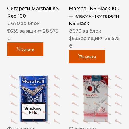
Сигарети Marshall KS
Marshall KS Black 100
Red 100
— класичні сигарети
₴
670
за блок
KS Black
$
635
за ящик
≈ 28 575
₴
670
за блок
₴
$
635
за ящик
≈ 28 575
₴
Купити
Купити
Фасування:
Фасування: