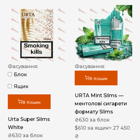
Фасування:
Фасування:
Блок
В Кошик
Ящик
URTA Mint Slims —
В Кошик
ментолові сигарети
формату Slims
Urta Super Slims
₴
630
за блок
White
$
610
за ящик
≈ 27 450
₴
630
за блок
₴