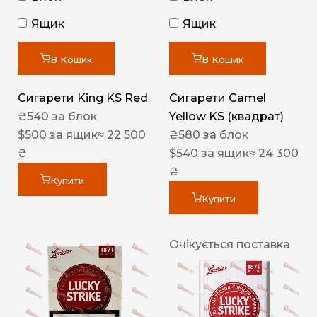
Ящик
Ящик
В Кошик
В Кошик
Сигарети King KS Red
Сигарети Camel
₴
540
за блок
Yellow KS (квадрат)
$
500
за ящик
≈ 22 500
₴
580
за блок
₴
$
540
за ящик
≈ 24 300
₴
Купити
Купити
Очікується поставка