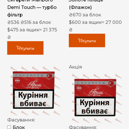
Demi Touch — турбо
(Флажок)
фільтр
₴
670
за блок
₴
536
₴
516
за блок
$
600
за ящик
≈ 27 000
$
475
за ящик
≈ 21 375
₴
₴
Купити
Купити
Акція
Фасування:
Блок
Фасування: