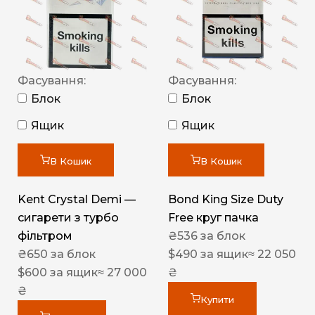
Фасування:
Фасування:
Блок
Блок
Ящик
Ящик
В Кошик
В Кошик
Kent Crystal Demi —
Bond King Size Duty
сигарети з турбо
Free круг пачка
фільтром
₴
536
за блок
₴
650
за блок
$
490
за ящик
≈ 22 050
$
600
за ящик
≈ 27 000
₴
₴
Купити