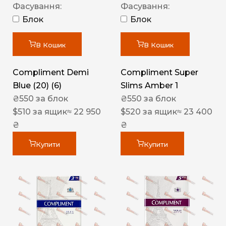
Фасування:
Фасування:
Блок
Блок
В Кошик
В Кошик
Compliment Demi
Compliment Super
Blue (20) (6)
Slims Amber 1
₴
550
за блок
₴
550
за блок
$
510
за ящик
≈ 22 950
$
520
за ящик
≈ 23 400
₴
₴
Купити
Купити