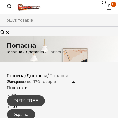
0
Попасна
Головна
Доставка
Попасна
/
/
Головна
/
Доставка
/
Попасна
Акциз:
Показано всі 170 товарів
Показати
12
DUTY-FREE
15
30
Україна