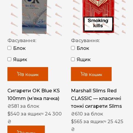
Фасування:
Фасування:
Блок
Блок
Ящик
Ящик
В Кошик
В Кошик
Сигарети OK Blue KS
Marshall Slims Red
100mm (м’яка пачка)
CLASSIC — класичні
₴
581
за блок
тонкі сигарети Slims
$
540
за ящик
≈ 24 300
₴
610
за блок
₴
$
565
за ящик
≈ 25 425
₴