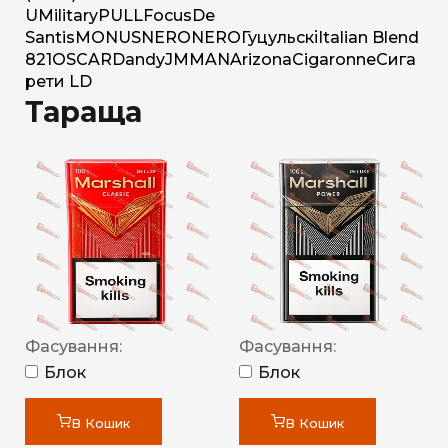
U
Military
PULL
Focus
De
Santis
MONUS
NERO
NERO
Гуцульскі
Italian Blend
821
OSCAR
Dandy
JM
MAN
Arizona
Cigaronne
Сига
рети LD
Тараща
Фасування:
Фасування:
Блок
Блок
В Кошик
В Кошик