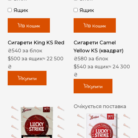
Ящик
Ящик
В Кошик
В Кошик
Сигарети King KS Red
Сигарети Camel
₴
540
за блок
Yellow KS (квадрат)
$
500
за ящик
≈ 22 500
₴
580
за блок
₴
$
540
за ящик
≈ 24 300
₴
Купити
Купити
Очікується поставка