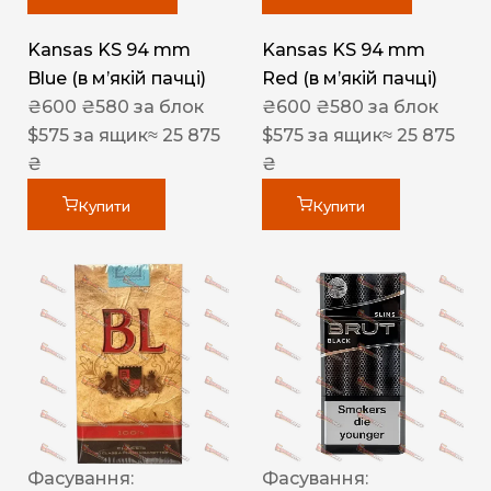
Kansas KS 94 mm
Kansas KS 94 mm
Blue (в мʼякій пачці)
Red (в мʼякій пачці)
₴
600
₴
580
за блок
₴
600
₴
580
за блок
$
575
за ящик
≈ 25 875
$
575
за ящик
≈ 25 875
₴
₴
Купити
Купити
Фасування:
Фасування: