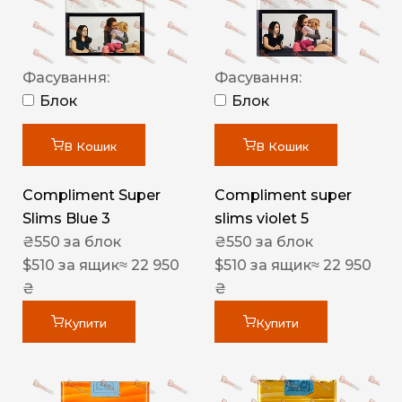
Фасування:
Фасування:
Блок
Блок
В Кошик
В Кошик
Compliment Super
Compliment super
Slims Blue 3
slims violet 5
₴
550
за блок
₴
550
за блок
$
510
за ящик
≈ 22 950
$
510
за ящик
≈ 22 950
₴
₴
Купити
Купити