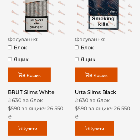
Фасування:
Фасування:
Блок
Блок
Ящик
Ящик
В Кошик
В Кошик
BRUT Slims White
Urta Slims Black
₴
630
за блок
₴
630
за блок
$
590
за ящик
≈ 26 550
$
590
за ящик
≈ 26 550
₴
₴
Купити
Купити