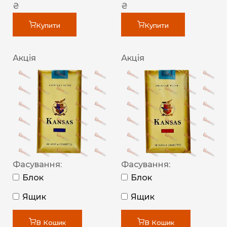
₴
₴
Купити
Купити
Акція
Акція
Фасування:
Фасування:
Блок
Блок
Ящик
Ящик
В Кошик
В Кошик