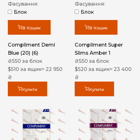
Фасування:
Фасування:
Блок
Блок
В Кошик
В Кошик
Compliment Demi
Compliment Super
Blue (20) (6)
Slims Amber 1
₴
550
за блок
₴
550
за блок
$
510
за ящик
≈ 22 950
$
520
за ящик
≈ 23 400
₴
₴
Купити
Купити