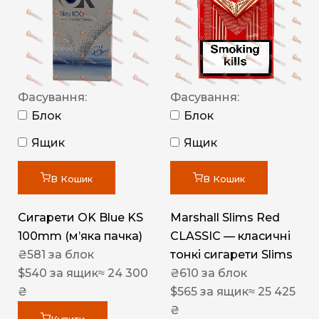
Фасування:
Фасування:
Блок
Блок
Ящик
Ящик
В Кошик
В Кошик
Сигарети OK Blue KS
Marshall Slims Red
100mm (м’яка пачка)
CLASSIC — класичні
₴
581
за блок
тонкі сигарети Slims
$
540
за ящик
≈ 24 300
₴
610
за блок
₴
$
565
за ящик
≈ 25 425
₴