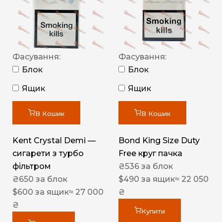
Фасування:
Фасування:
Блок
Блок
Ящик
Ящик
В Кошик
В Кошик
Kent Crystal Demi —
Bond King Size Duty
сигарети з турбо
Free круг пачка
фільтром
₴
536
за блок
₴
650
за блок
$
490
за ящик
≈ 22 050
$
600
за ящик
≈ 27 000
₴
₴
Купити