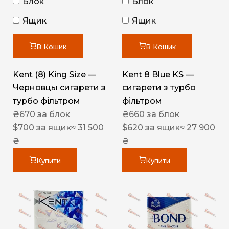
Блок
Блок
Ящик
Ящик
В Кошик
В Кошик
Kent (8) King Size —
Kent 8 Blue KS —
Черновцы сигарети з
сигарети з турбо
турбо фільтром
фільтром
₴
670
за блок
₴
660
за блок
$
700
за ящик
≈ 31 500
$
620
за ящик
≈ 27 900
₴
₴
Купити
Купити