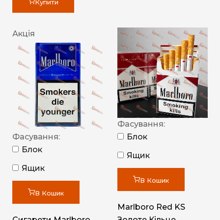
Купити
Акція
Фасування:
Фасування:
Блок
Блок
Ящик
Ящик
В Кошик
В Кошик
Marlboro Red KS
Сигарети Marlboro
Золоте Кільце