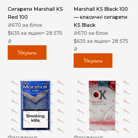
Сигарети Marshall KS
Marshall KS Black 100
Red 100
— класичні сигарети
₴
670
за блок
KS Black
$
635
за ящик
≈ 28 575
₴
670
за блок
₴
$
635
за ящик
≈ 28 575
₴
Купити
Купити
Фасування:
Фасування: