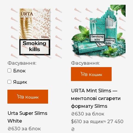
Фасування:
Фасування:
Блок
В Кошик
Ящик
URTA Mint Slims —
В Кошик
ментолові сигарети
формату Slims
Urta Super Slims
₴
630
за блок
White
$
610
за ящик
≈ 27 450
₴
630
за блок
₴