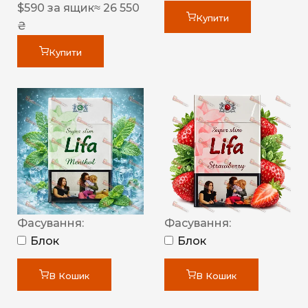
$
590
за ящик
≈ 26 550
Купити
₴
Купити
Фасування:
Фасування:
Блок
Блок
В Кошик
В Кошик