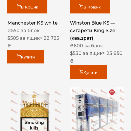
В Кошик
В Кошик
Manchester KS white
Winston Blue KS —
₴
550
за блок
сигарети King Size
$
505
за ящик
≈ 22 725
(квадрат)
₴
₴
600
за блок
$
530
за ящик
≈ 23 850
Купити
₴
Купити