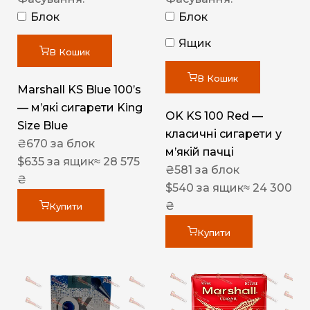
Блок
Блок
Ящик
В Кошик
В Кошик
Marshall KS Blue 100’s
— м’які сигарети King
OK KS 100 Red —
Size Blue
класичні сигарети у
₴
670
за блок
м’якій пачці
$
635
за ящик
≈ 28 575
₴
581
за блок
₴
$
540
за ящик
≈ 24 300
₴
Купити
Купити