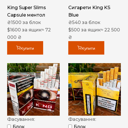
King Super Slims
Сигарети King KS
Capsule ментол
Blue
₴
1500
за блок
₴
540
за блок
$
1600
за ящик
≈ 72
$
500
за ящик
≈ 22 500
000 ₴
₴
Купити
Купити
Фасування:
Фасування:
Блок
Блок