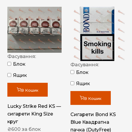
Фасування:
Блок
Фасування:
Блок
Ящик
Ящик
В Кошик
В Кошик
Lucky Strike Red KS —
сигарети King Size
Сигарети Bond KS
круг
Blue Квадратна
₴
600
за блок
пачка (DutyFree)