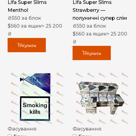
Lifa Super Slims
Lifa Super Slims
Menthol
Strawberry —
₴
550
за блок
полуничні супер слім
$
560
за ящик
≈ 25 200
₴
550
за блок
₴
$
560
за ящик
≈ 25 200
₴
Купити
Купити
Фасування:
Фасування: