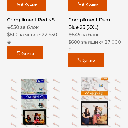
В Кошик
В Кошик
Compliment Red KS
Compliment Demi
₴
550
за блок
Blue 25 (XXL)
$
510
за ящик
≈ 22 950
₴
545
за блок
₴
$
600
за ящик
≈ 27 000
₴
Купити
Купити