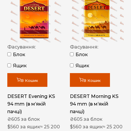
Фасування:
Фасування:
Блок
Блок
Ящик
Ящик
В Кошик
В Кошик
DESERT Evening KS
DESERT Morning KS
94 mm (в мʼякій
94 mm (в мʼякій
пачці)
пачці)
₴
605
за блок
₴
605
за блок
$
560
за ящик
≈ 25 200
$
560
за ящик
≈ 25 200