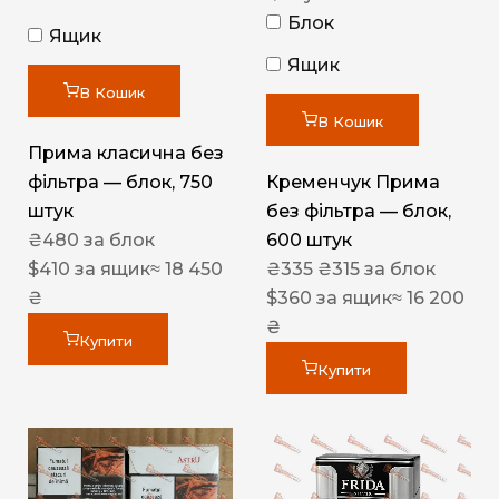
Блок
Ящик
Ящик
В Кошик
В Кошик
Прима класична без
фільтра — блок, 750
Кременчук Прима
штук
без фільтра — блок,
₴
480
за блок
600 штук
$
410
за ящик
≈ 18 450
₴
335
₴
315
за блок
₴
$
360
за ящик
≈ 16 200
₴
Купити
Купити