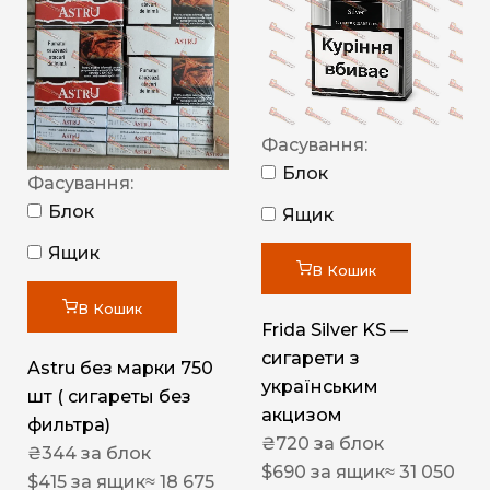
Фасування:
Блок
Фасування:
Блок
Ящик
Ящик
В Кошик
В Кошик
Frida Silver KS —
сигарети з
Astru без марки 750
українським
шт ( сигареты без
акцизом
фильтра)
₴
720
за блок
₴
344
за блок
$
690
за ящик
≈ 31 050
$
415
за ящик
≈ 18 675