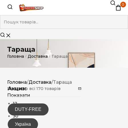
0
Тараща
Головна
Доставка
Тараща
/
/
Головна
/
Доставка
/
Тараща
Акциз:
Показано всі 170 товарів
Показати
12
DUTY-FREE
15
30
Україна