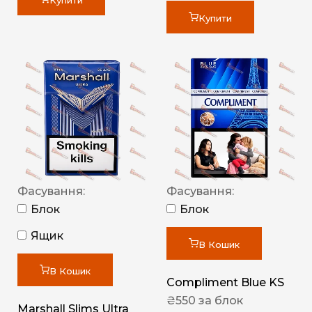
Купити
Купити
Фасування:
Фасування:
Блок
Блок
Ящик
В Кошик
В Кошик
Compliment Blue KS
₴
550
за блок
Marshall Slims Ultra