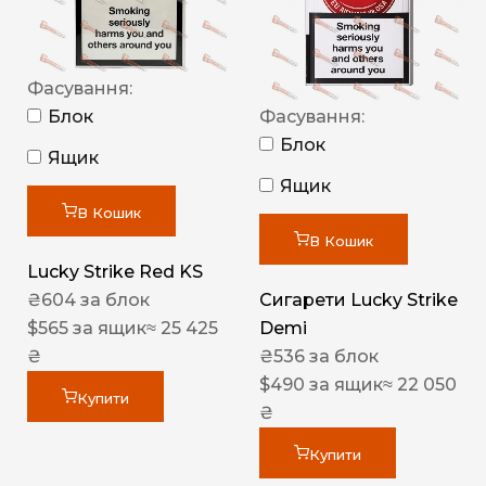
Фасування:
Блок
Фасування:
Блок
Ящик
Ящик
В Кошик
В Кошик
Lucky Strike Red KS
₴
604
за блок
Сигарети Lucky Strike
$
565
за ящик
≈ 25 425
Demi
₴
₴
536
за блок
$
490
за ящик
≈ 22 050
Купити
₴
Купити