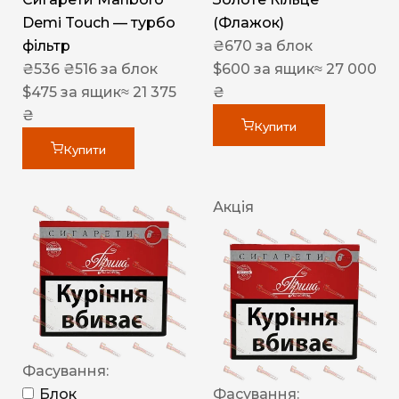
Demi Touch — турбо
(Флажок)
фільтр
₴
670
за блок
₴
536
₴
516
за блок
$
600
за ящик
≈ 27 000
$
475
за ящик
≈ 21 375
₴
₴
Купити
Купити
Акція
Фасування:
Блок
Фасування: