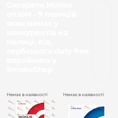
Сигарети Monus
оптом - 9 позицій
яких немає у
конкурентів на
полиці, від
сербського duty free
виробника у
SmokeShop
Немає в наявності
Немає в наявності