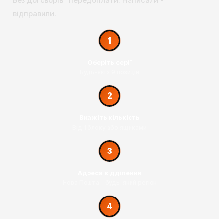
Без договорів і передоплати. Написали -
відправили.
1
Оберіть серії
Будь-які з 9 позицій
2
Вкажіть кількість
Від 1 блоку або ящиками
3
Адреса відділення
Нова Пошта - будь-який регіон
4