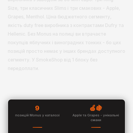
Size, три класичних Slims і три смакових - Apple,
Grapes, Menthol. Ціна бюджетного сегменту,
якість duty free виробника з контрактами Dufry та
Hellenic. Без Monus на полиці ви втрачаєте
покупців яблучних і виноградних тонких - бо цих
позицій просто немає у інших брендах доступного
сегменту. У SmokeShop від 1 блоку без
передоплати.
9
🍏🍇
позицій Monus у каталозі
Apple та Grapes - унікальні
смаки