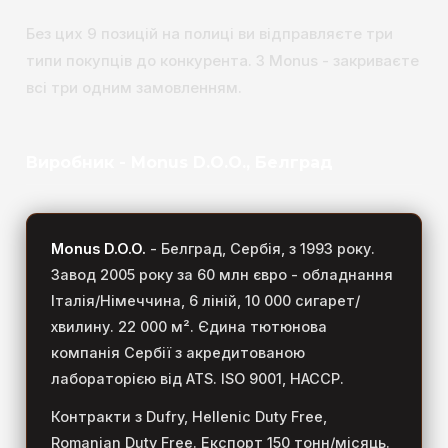
Без цих 9 позицій на полиці ви відправляєте три
типи покупців до конкурента. З Monus - закриваєте
всі три одним замовленням.
Виробник - Monus D.O.O., Белград
Monus D.O.O.
- Белград, Сербія, з 1993 року.
Завод 2005 року за 60 млн євро - обладнання
Італія/Німеччина, 6 ліній, 10 000 сигарет/
хвилину. 22 000 м². Єдина тютюнова
компанія Сербії з акредитованою
лабораторією від ATS. ISO 9001, HACCP.
Контракти з Dufry, Hellenic Duty Free,
Romanian Duty Free. Експорт 150 тонн/місяць.