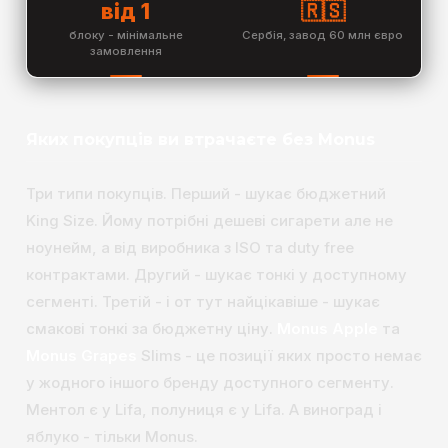
від 1
🇷🇸
блоку - мінімальне
Сербія, завод 60 млн євро
замовлення
Яких покупців ви втрачаєте без Monus
Три типи покупців. Перший - шукає бюджетний
King Size. Йому потрібні дешеві сигарети але не
ноунейм, а від виробника з ISO та duty free
контрактами. Другий - шукає тонкі у доступному
сегменті. Третій - і от тут найцікавіше - шукає
смакові тонкі за бюджетну ціну.
Monus Apple
та
Monus Grapes
Slims - це позиції яких просто немає
у жодного іншого бренду доступного сегменту.
Ментол є у Lifa, полуниця є у Lifa. А виноград і
яблуко - тільки Monus.