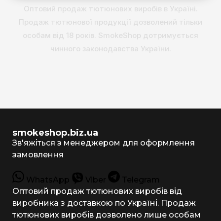
Оптовий продаж тютюнових виробів в Україні.
Продаж тютюнової продукції дозволений тільки
особам від 18 років. SmokeShop дотримується
чинного законодавства України.
smokeshop.biz.ua
Зв'яжіться з менеджером для оформлення
замовлення
WhatsApp
Viber
Telegram
Оптовий продаж тютюнових виробів від
виробника з доставкою по Україні. Продаж
тютюнових виробів дозволено лише особам