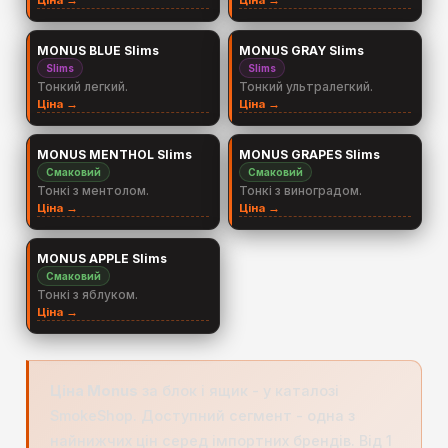
Ціна →
Ціна →
MONUS BLUE Slims
MONUS GRAY Slims
Slims
Slims
Тонкий легкий.
Тонкий ультралегкий.
Ціна →
Ціна →
MONUS MENTHOL Slims
MONUS GRAPES Slims
Смаковий
Смаковий
Тонкі з ментолом.
Тонкі з виноградом.
Ціна →
Ціна →
MONUS APPLE Slims
Смаковий
Тонкі з яблуком.
Ціна →
Ціна Monus
за блок і ящик - у каталозі
SmokeShop. Доступний сегмент - одна з
найнижчих цін серед імпортних брендів. Від 1