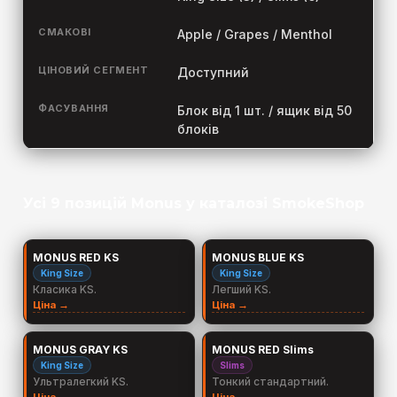
СМАКОВІ
Apple / Grapes / Menthol
ЦІНОВИЙ СЕГМЕНТ
Доступний
ФАСУВАННЯ
Блок від 1 шт. / ящик від 50
блоків
Усі 9 позицій Monus у каталозі SmokeShop
MONUS RED KS
MONUS BLUE KS
King Size
King Size
Класика KS.
Легший KS.
Ціна →
Ціна →
MONUS GRAY KS
MONUS RED Slims
King Size
Slims
Ультралегкий KS.
Тонкий стандартний.