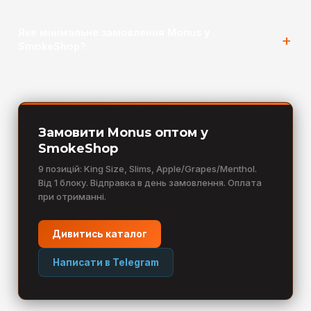
Яке мінімальне замовлення Monus у
SmokeShop?
Замовити Monus оптом у
SmokeShop
9 позицій: King Size, Slims, Apple/Grapes/Menthol.
Від 1 блоку. Відправка в день замовлення. Оплата
при отриманні.
Дивитись каталог
Написати в Telegram