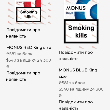
Повідомити про
наявність
MONUS RED King size
Повідомити про
₴
581
за блок
наявність
$
540
за ящик
≈ 24 300
₴
MONUS BLUE King
Повідомити про
size
наявність
₴
581
за блок
$
540
за ящик
≈ 24 300
₴
Повідомити про
наявність