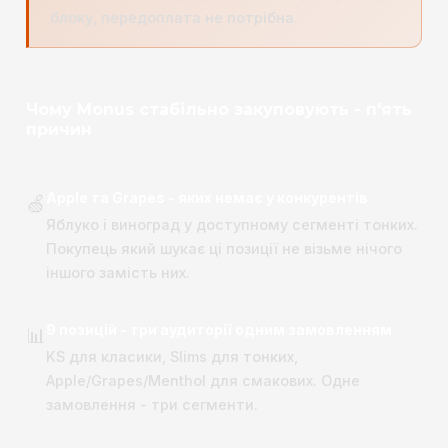
блоку, передоплата не потрібна.
Чому Monus стабільно закуповують - п'ять
причин
Apple та Grapes - яких немає у конкурентів
🍏
Яблуко і виноград у доступному сегменті тонких.
Покупець який шукає ці позиції не візьме нічого
іншого замість них.
9 позицій - три аудиторії одним замовленням
📊
KS для класики, Slims для тонких,
Apple/Grapes/Menthol для смакових. Одне
замовлення - три сегменти.