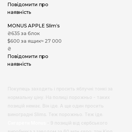
Повідомити про
наявність
MONUS APPLE Slim’s
₴
635
за блок
$
600
за ящик
≈ 27 000
₴
Повідомити про
наявність
Покупець заходить і просить яблучні тонкі за
нормальну ціну. На полиці порожньо - таких
позицій немає. Він іде. А ще один просить
виноградні Slims. Теж порожньо. Теж іде.
Сигарети Monus
- 9 позицій від сербського
виробника з заводом за 60 млн євро: три King