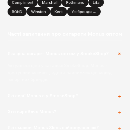
Compliment
Marshall
Rothmans
Lifa
BOND
Winston
Kent
Усі бренди →
Часті запитання про сигарети Monus оптом
Яка ціна сигарет Monus оптом у SmokeShop?
Актуальна ціна у каталозі SmokeShop. Monus -
доступний сегмент, одна з найнижчих цін серед
імпортних брендів.
Які серії Monus є у SmokeShop?
Хто виробляє Monus?
Які смакові Monus Slims найпопулярніші?