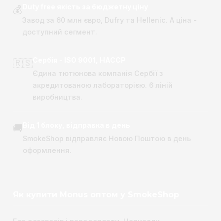
Duty free якість за бюджетну ціну
💰
Завод за 60 млн євро, Dufry та Hellenic. А ціна -
доступний сегмент.
Сербія - ISO 9001, HACCP
🇷🇸
Єдина тютюнова компанія Сербії з
акредитованою лабораторією. 6 ліній
виробництва.
Від 1 блоку, відправка в день
🚚
SmokeShop відправляє Новою Поштою в день
оформлення.
Як купити Monus оптом у SmokeShop