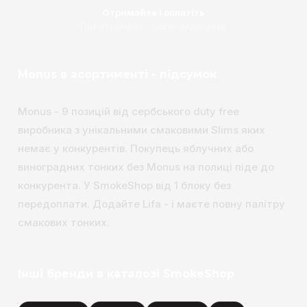
Отримайте і оплатіть
При отриманні - без передоплати
Monus в асортименті - підсумок
Monus - 9 позицій від сербського duty free
виробника з унікальними смаковими Slims яких
немає у конкурентів. Покупець яблучних або
виноградних тонких без Monus на полиці піде до
конкурента. У SmokeShop від 1 блоку без
передоплати. Додайте Lifa - і маєте повну палітру
смакових тонких.
Інші бренди в каталозі SmokeShop