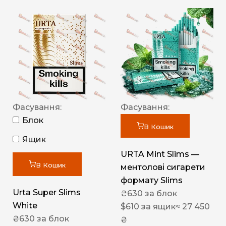
Фасування:
Фасування:
Блок
В Кошик
Ящик
URTA Mint Slims —
В Кошик
ментолові сигарети
формату Slims
Urta Super Slims
₴
630
за блок
White
$
610
за ящик
≈ 27 450
₴
630
за блок
₴