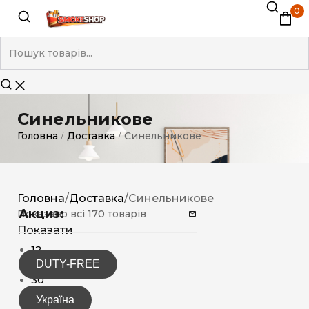
0
Синельникове
Головна
Доставка
Синельникове
/
/
Головна
/
Доставка
/
Синельникове
Акциз:
Показано всі 170 товарів
Показати
12
DUTY-FREE
15
30
Україна