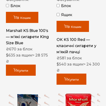
Блок
Блок
Ящик
В Кошик
В Кошик
Marshall KS Blue 100’s
— м’які сигарети King
OK KS 100 Red —
Size Blue
класичні сигарети у
₴
670
за блок
м’якій пачці
$
635
за ящик
≈ 28 575
₴
581
за блок
₴
$
540
за ящик
≈ 24 300
₴
Купити
Купити