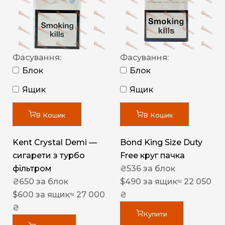
Фасування:
Фасування:
Блок
Блок
Ящик
Ящик
В Кошик
В Кошик
Kent Crystal Demi —
Bond King Size Duty
сигарети з турбо
Free круг пачка
фільтром
₴
536
за блок
₴
650
за блок
$
490
за ящик
≈ 22 050
$
600
за ящик
≈ 27 000
₴
₴
Купити