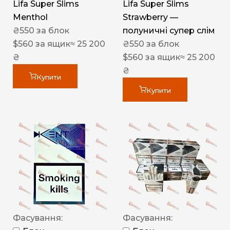
Lifa Super Slims
Lifa Super Slims
Menthol
Strawberry —
₴
550
за блок
полуничні супер слім
$
560
за ящик
≈ 25 200
₴
550
за блок
₴
$
560
за ящик
≈ 25 200
₴
Купити
Купити
Фасування:
Фасування: