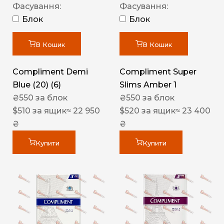
Фасування:
Фасування:
Блок
Блок
В Кошик
В Кошик
Compliment Demi
Compliment Super
Blue (20) (6)
Slims Amber 1
₴
550
за блок
₴
550
за блок
$
510
за ящик
≈ 22 950
$
520
за ящик
≈ 23 400
₴
₴
Купити
Купити