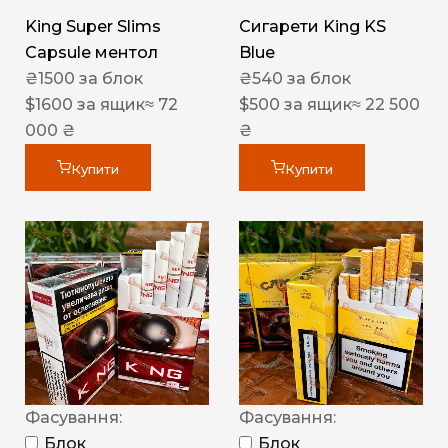
King Super Slims
Сигарети King KS
Capsule ментол
Blue
₴
1500
за блок
₴
540
за блок
$
1600
за ящик
≈ 72
$
500
за ящик
≈ 22 500
000 ₴
₴
Купити
Купити
Фасування:
Фасування:
Блок
Блок