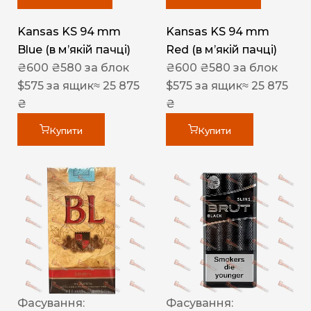
Kansas KS 94 mm
Kansas KS 94 mm
Blue (в мʼякій пачці)
Red (в мʼякій пачці)
₴
600
₴
580
за блок
₴
600
₴
580
за блок
$
575
за ящик
≈ 25 875
$
575
за ящик
≈ 25 875
₴
₴
Купити
Купити
Фасування:
Фасування: