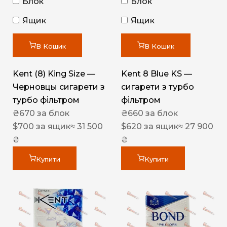
Блок
Блок
Ящик
Ящик
В Кошик
В Кошик
Kent (8) King Size —
Kent 8 Blue KS —
Черновцы сигарети з
сигарети з турбо
турбо фільтром
фільтром
₴
670
за блок
₴
660
за блок
$
700
за ящик
≈ 31 500
$
620
за ящик
≈ 27 900
₴
₴
Купити
Купити