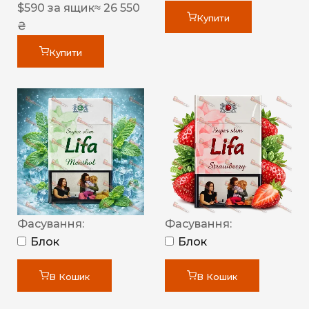
$
590
за ящик
≈ 26 550
Купити
₴
Купити
Фасування:
Фасування:
Блок
Блок
В Кошик
В Кошик