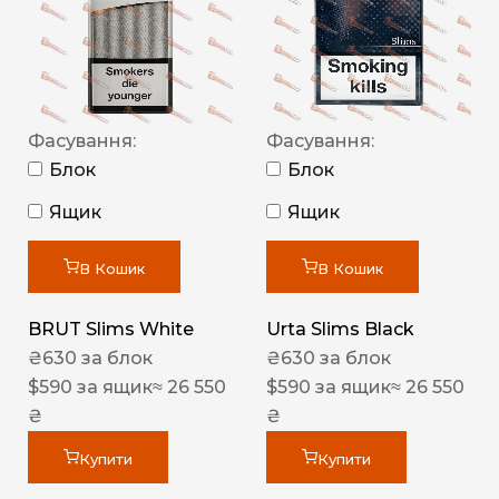
Фасування:
Фасування:
Блок
Блок
Ящик
Ящик
В Кошик
В Кошик
BRUT Slims White
Urta Slims Black
₴
630
за блок
₴
630
за блок
$
590
за ящик
≈ 26 550
$
590
за ящик
≈ 26 550
₴
₴
Купити
Купити