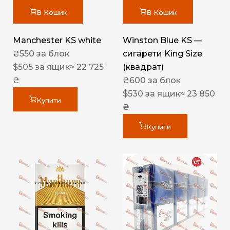
В Кошик
В Кошик
Manchester KS white
Winston Blue KS —
₴
550
за блок
сигарети King Size
$
505
за ящик
≈ 22 725
(квадрат)
₴
₴
600
за блок
$
530
за ящик
≈ 23 850
Купити
₴
Купити