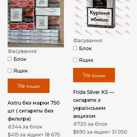
Фасування:
Блок
Фасування:
Блок
Ящик
Ящик
В Кошик
В Кошик
Frida Silver KS —
сигарети з
Astru без марки 750
українським
шт ( сигареты без
акцизом
фильтра)
₴
720
за блок
₴
344
за блок
$
690
за ящик
≈ 31 050
$
415
за ящик
≈ 18 675