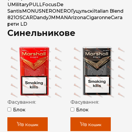
U
Military
PULL
Focus
De
Santis
MONUS
NERO
NERO
Гуцульскі
Italian Blend
821
OSCAR
Dandy
JM
MAN
Arizona
Cigaronne
Сига
рети LD
Синельникове
Фасування:
Фасування:
Блок
Блок
В Кошик
В Кошик