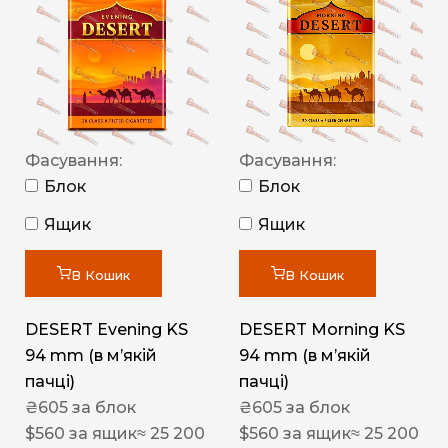
Фасування:
Фасування:
Блок
Блок
Ящик
Ящик
В Кошик
В Кошик
DESERT Evening KS
DESERT Morning KS
94 mm (в мʼякій
94 mm (в мʼякій
пачці)
пачці)
₴
605
за блок
₴
605
за блок
$
560
за ящик
≈ 25 200
$
560
за ящик
≈ 25 200