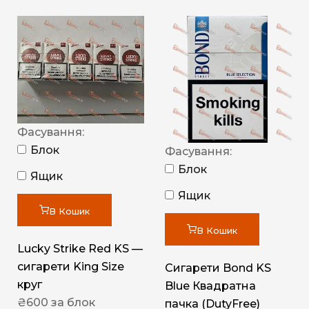
Фасування:
Блок
Фасування:
Блок
Ящик
Ящик
В Кошик
В Кошик
Lucky Strike Red KS —
сигарети King Size
Сигарети Bond KS
круг
Blue Квадратна
₴
600
за блок
пачка (DutyFree)