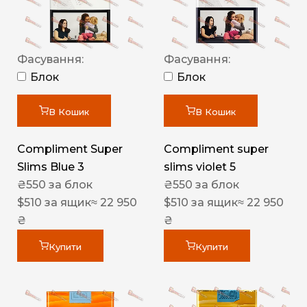
Фасування:
Фасування:
Блок
Блок
В Кошик
В Кошик
Compliment Super
Compliment super
Slims Blue 3
slims violet 5
₴
550
за блок
₴
550
за блок
$
510
за ящик
≈ 22 950
$
510
за ящик
≈ 22 950
₴
₴
Купити
Купити