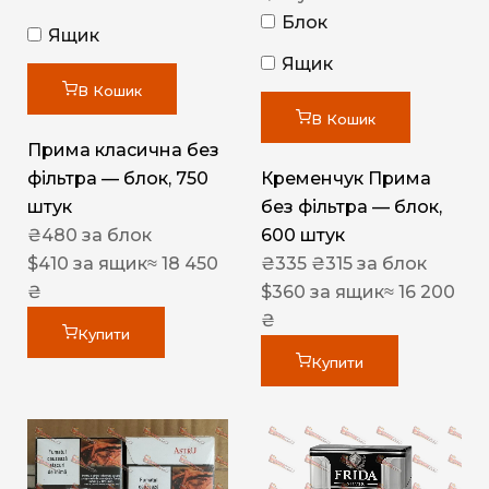
Блок
Ящик
Ящик
В Кошик
В Кошик
Прима класична без
фільтра — блок, 750
Кременчук Прима
штук
без фільтра — блок,
₴
480
за блок
600 штук
$
410
за ящик
≈ 18 450
₴
335
₴
315
за блок
₴
$
360
за ящик
≈ 16 200
₴
Купити
Купити