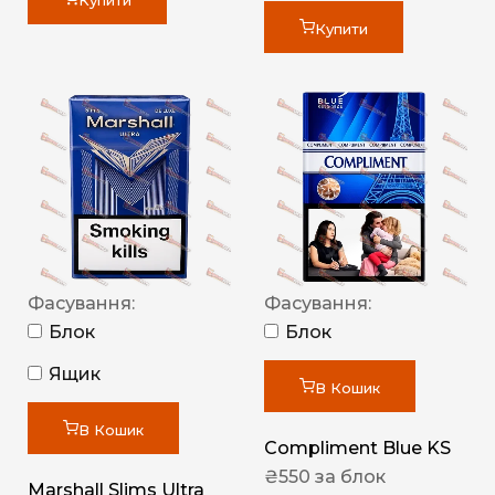
Купити
Купити
Фасування:
Фасування:
Блок
Блок
Ящик
В Кошик
В Кошик
Compliment Blue KS
₴
550
за блок
Marshall Slims Ultra