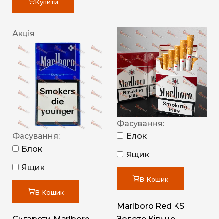
Купити
Акція
Фасування:
Фасування:
Блок
Блок
Ящик
Ящик
В Кошик
В Кошик
Marlboro Red KS
Сигарети Marlboro
Золоте Кільце