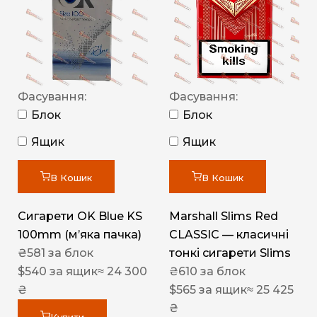
Фасування:
Фасування:
Блок
Блок
Ящик
Ящик
В Кошик
В Кошик
Сигарети OK Blue KS
Marshall Slims Red
100mm (м’яка пачка)
CLASSIC — класичні
₴
581
за блок
тонкі сигарети Slims
$
540
за ящик
≈ 24 300
₴
610
за блок
₴
$
565
за ящик
≈ 25 425
₴