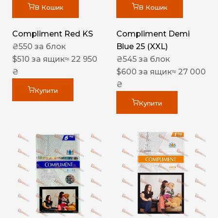
В Кошик
В Кошик
Compliment Red KS
Compliment Demi
₴
550
за блок
Blue 25 (XXL)
$
510
за ящик
≈ 22 950
₴
545
за блок
₴
$
600
за ящик
≈ 27 000
₴
Купити
Купити