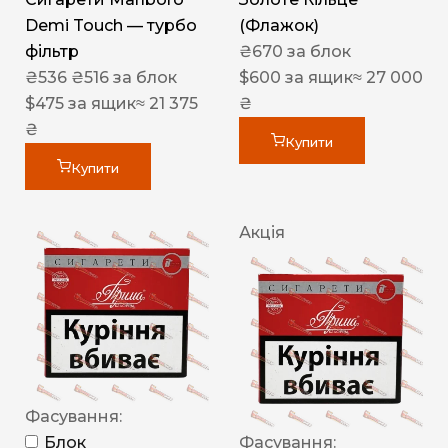
Demi Touch — турбо
(Флажок)
фільтр
₴
670
за блок
₴
536
₴
516
за блок
$
600
за ящик
≈ 27 000
$
475
за ящик
≈ 21 375
₴
₴
Купити
Купити
Акція
Фасування:
Блок
Фасування: