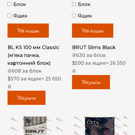
Блок
Блок
Ящик
Ящик
В Кошик
В Кошик
BL KS 100 мм Classic
BRUT Slims Black
(м’яка пачка,
₴
630
за блок
картонний блок)
$
590
за ящик
≈ 26 550
₴
608
за блок
₴
$
570
за ящик
≈ 25 650
Купити
₴
Купити