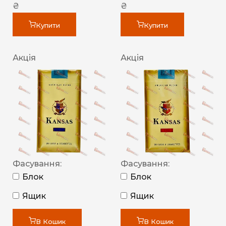
₴
₴
Купити
Купити
Акція
Акція
Фасування:
Фасування:
Блок
Блок
Ящик
Ящик
В Кошик
В Кошик