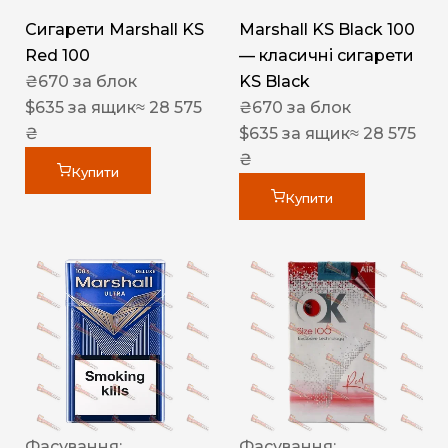
Сигарети Marshall KS
Marshall KS Black 100
Red 100
— класичні сигарети
₴
670
за блок
KS Black
$
635
за ящик
≈ 28 575
₴
670
за блок
₴
$
635
за ящик
≈ 28 575
₴
Купити
Купити
Фасування:
Фасування: