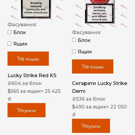
Фасування:
Блок
Фасування:
Блок
Ящик
Ящик
В Кошик
В Кошик
Lucky Strike Red KS
₴
604
за блок
Сигарети Lucky Strike
$
565
за ящик
≈ 25 425
Demi
₴
₴
536
за блок
$
490
за ящик
≈ 22 050
Купити
₴
Купити