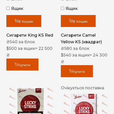
Ящик
Ящик
В Кошик
В Кошик
Сигарети King KS Red
Сигарети Camel
₴
540
за блок
Yellow KS (квадрат)
$
500
за ящик
≈ 22 500
₴
580
за блок
₴
$
540
за ящик
≈ 24 300
₴
Купити
Купити
Очікується поставка