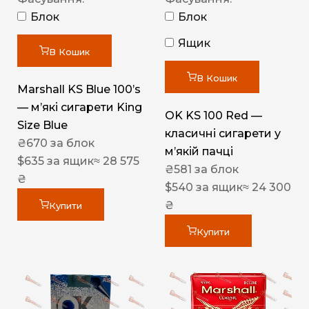
Блок
Блок
Ящик
В Кошик
В Кошик
Marshall KS Blue 100’s
— м’які сигарети King
OK KS 100 Red —
Size Blue
класичні сигарети у
₴
670
за блок
м’якій пачці
$
635
за ящик
≈ 28 575
₴
581
за блок
₴
$
540
за ящик
≈ 24 300
₴
Купити
Купити