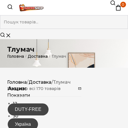
0
Тлумач
Головна
Доставка
Тлумач
/
/
Головна
/
Доставка
/
Тлумач
Акциз:
Показано всі 170 товарів
Показати
12
DUTY-FREE
15
30
Україна