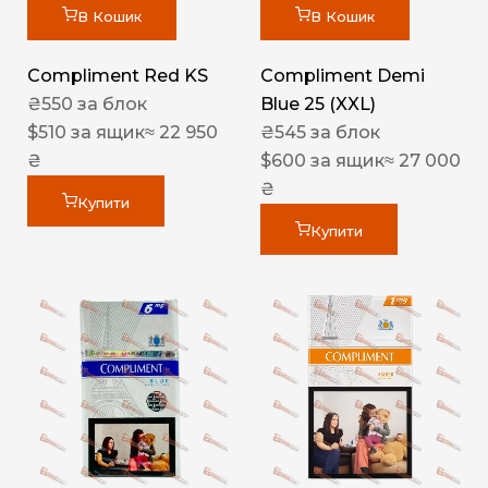
В Кошик
В Кошик
Compliment Red KS
Compliment Demi
₴
550
за блок
Blue 25 (XXL)
$
510
за ящик
≈ 22 950
₴
545
за блок
₴
$
600
за ящик
≈ 27 000
₴
Купити
Купити