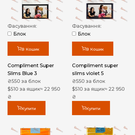
Фасування:
Фасування:
Блок
Блок
В Кошик
В Кошик
Compliment Super
Compliment super
Slims Blue 3
slims violet 5
₴
550
за блок
₴
550
за блок
$
510
за ящик
≈ 22 950
$
510
за ящик
≈ 22 950
₴
₴
Купити
Купити