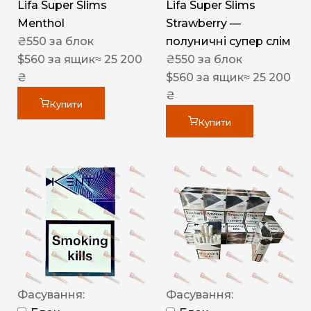
Lifa Super Slims
Lifa Super Slims
Menthol
Strawberry —
₴
550
за блок
полуничні супер слім
$
560
за ящик
≈ 25 200
₴
550
за блок
₴
$
560
за ящик
≈ 25 200
₴
Купити
Купити
Фасування:
Фасування: