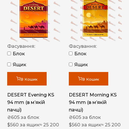
Фасування:
Фасування:
Блок
Блок
Ящик
Ящик
В Кошик
В Кошик
DESERT Evening KS
DESERT Morning KS
94 mm (в мʼякій
94 mm (в мʼякій
пачці)
пачці)
₴
605
за блок
₴
605
за блок
$
560
за ящик
≈ 25 200
$
560
за ящик
≈ 25 200