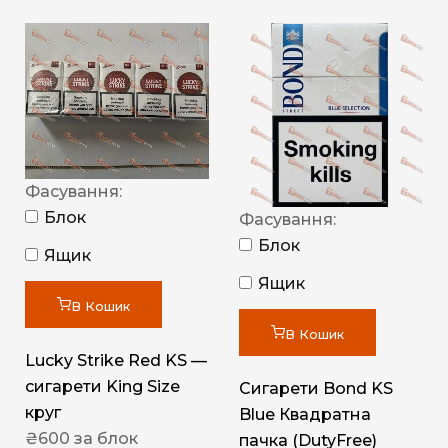
Фасування:
Блок
Фасування:
Блок
Ящик
Ящик
В Кошик
В Кошик
Lucky Strike Red KS —
сигарети King Size
Сигарети Bond KS
круг
Blue Квадратна
₴
600
за блок
пачка (DutyFree)