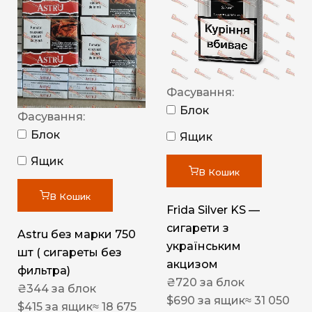
Фасування:
Блок
Фасування:
Блок
Ящик
Ящик
В Кошик
В Кошик
Frida Silver KS —
сигарети з
Astru без марки 750
українським
шт ( сигареты без
акцизом
фильтра)
₴
720
за блок
₴
344
за блок
$
690
за ящик
≈ 31 050
$
415
за ящик
≈ 18 675