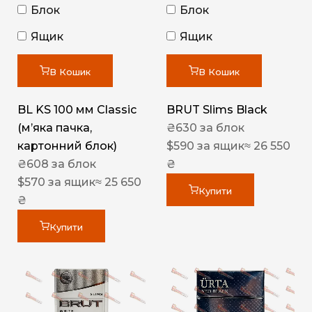
Блок
Блок
Ящик
Ящик
В Кошик
В Кошик
BL KS 100 мм Classic
BRUT Slims Black
(м’яка пачка,
₴
630
за блок
картонний блок)
$
590
за ящик
≈ 26 550
₴
608
за блок
₴
$
570
за ящик
≈ 25 650
Купити
₴
Купити