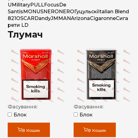
U
Military
PULL
Focus
De
Santis
MONUS
NERO
NERO
Гуцульскі
Italian Blend
821
OSCAR
Dandy
JM
MAN
Arizona
Cigaronne
Сига
рети LD
Тлумач
Фасування:
Фасування:
Блок
Блок
В Кошик
В Кошик