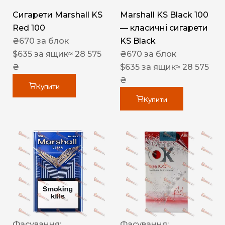
Сигарети Marshall KS
Marshall KS Black 100
Red 100
— класичні сигарети
₴
670
за блок
KS Black
$
635
за ящик
≈ 28 575
₴
670
за блок
₴
$
635
за ящик
≈ 28 575
₴
Купити
Купити
Фасування:
Фасування: