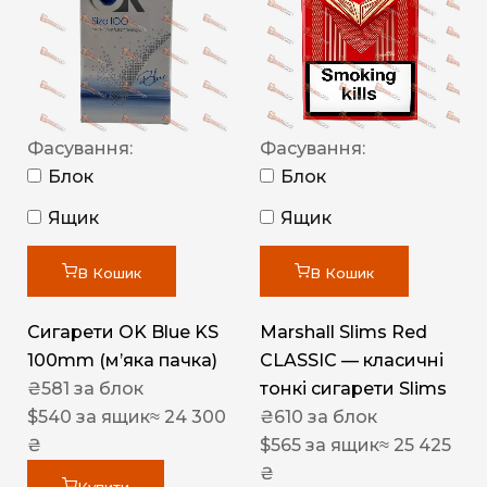
Фасування:
Фасування:
Блок
Блок
Ящик
Ящик
В Кошик
В Кошик
Сигарети OK Blue KS
Marshall Slims Red
100mm (м’яка пачка)
CLASSIC — класичні
₴
581
за блок
тонкі сигарети Slims
$
540
за ящик
≈ 24 300
₴
610
за блок
₴
$
565
за ящик
≈ 25 425
₴