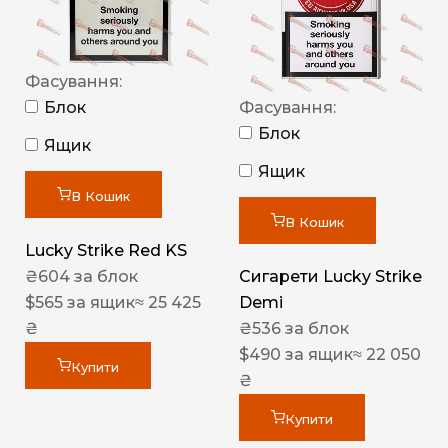
Фасування:
Блок
Фасування:
Блок
Ящик
Ящик
В Кошик
В Кошик
Lucky Strike Red KS
₴
604
за блок
Сигарети Lucky Strike
$
565
за ящик
≈ 25 425
Demi
₴
₴
536
за блок
$
490
за ящик
≈ 22 050
Купити
₴
Купити