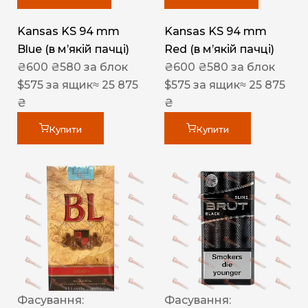
Kansas KS 94 mm
Kansas KS 94 mm
Blue (в мʼякій пачці)
Red (в мʼякій пачці)
₴
600
₴
580
за блок
₴
600
₴
580
за блок
$
575
за ящик
≈ 25 875
$
575
за ящик
≈ 25 875
₴
₴
Купити
Купити
Фасування:
Фасування: