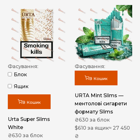
Фасування:
Фасування:
Блок
В Кошик
Ящик
URTA Mint Slims —
В Кошик
ментолові сигарети
формату Slims
Urta Super Slims
₴
630
за блок
White
$
610
за ящик
≈ 27 450
₴
630
за блок
₴