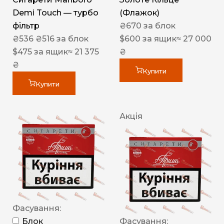
Demi Touch — турбо
(Флажок)
фільтр
₴
670
за блок
₴
536
₴
516
за блок
$
600
за ящик
≈ 27 000
$
475
за ящик
≈ 21 375
₴
₴
Купити
Купити
Акція
Фасування:
Блок
Фасування: