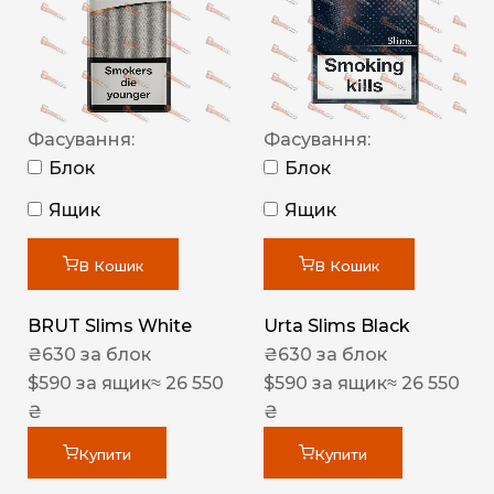
Фасування:
Фасування:
Блок
Блок
Ящик
Ящик
В Кошик
В Кошик
BRUT Slims White
Urta Slims Black
₴
630
за блок
₴
630
за блок
$
590
за ящик
≈ 26 550
$
590
за ящик
≈ 26 550
₴
₴
Купити
Купити