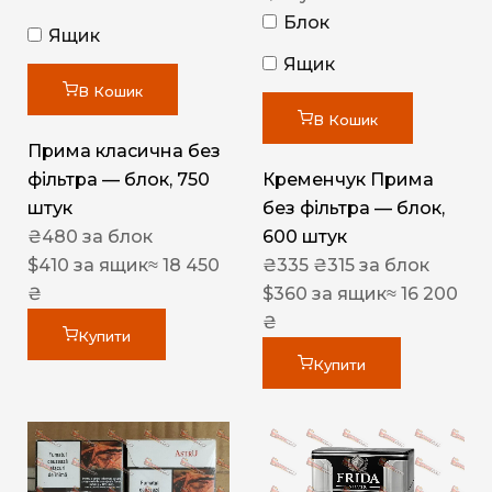
Блок
Ящик
Ящик
В Кошик
В Кошик
Прима класична без
фільтра — блок, 750
Кременчук Прима
штук
без фільтра — блок,
₴
480
за блок
600 штук
$
410
за ящик
≈ 18 450
₴
335
₴
315
за блок
₴
$
360
за ящик
≈ 16 200
₴
Купити
Купити