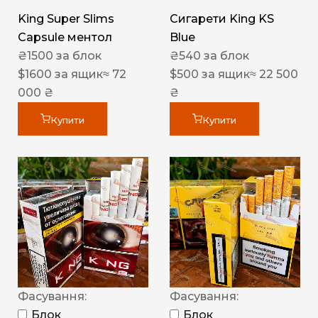
King Super Slims
Сигарети King KS
Capsule ментол
Blue
₴
1500
за блок
₴
540
за блок
$
1600
за ящик
≈ 72
$
500
за ящик
≈ 22 500
000 ₴
₴
Купити
Купити
Фасування:
Фасування:
Блок
Блок