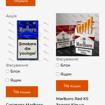
Купити
Акція
Фасування:
Фасування:
Блок
Блок
Ящик
Ящик
В Кошик
В Кошик
Marlboro Red KS
Сигарети Marlboro
Золоте Кільце