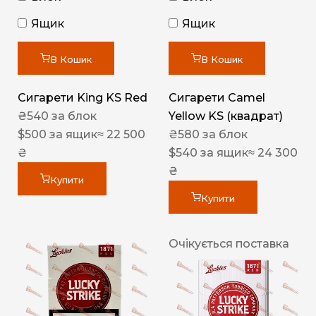
Ящик
Ящик
В Кошик
В Кошик
Сигарети King KS Red
Сигарети Camel
₴
540
за блок
Yellow KS (квадрат)
$
500
за ящик
≈ 22 500
₴
580
за блок
₴
$
540
за ящик
≈ 24 300
₴
Купити
Купити
Очікується поставка