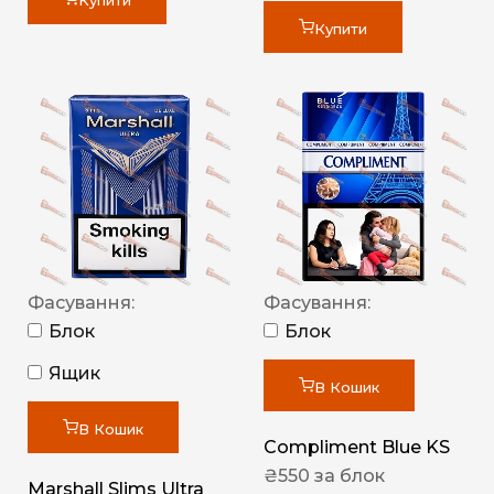
Купити
Купити
Фасування:
Фасування:
Блок
Блок
Ящик
В Кошик
В Кошик
Compliment Blue KS
₴
550
за блок
Marshall Slims Ultra