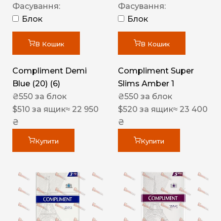
Фасування:
Фасування:
Блок
Блок
В Кошик
В Кошик
Compliment Demi
Compliment Super
Blue (20) (6)
Slims Amber 1
₴
550
за блок
₴
550
за блок
$
510
за ящик
≈ 22 950
$
520
за ящик
≈ 23 400
₴
₴
Купити
Купити