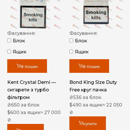
Фасування:
Фасування:
Блок
Блок
Ящик
Ящик
В Кошик
В Кошик
Kent Crystal Demi —
Bond King Size Duty
сигарети з турбо
Free круг пачка
фільтром
₴
536
за блок
₴
650
за блок
$
490
за ящик
≈ 22 050
$
600
за ящик
≈ 27 000
₴
₴
Купити