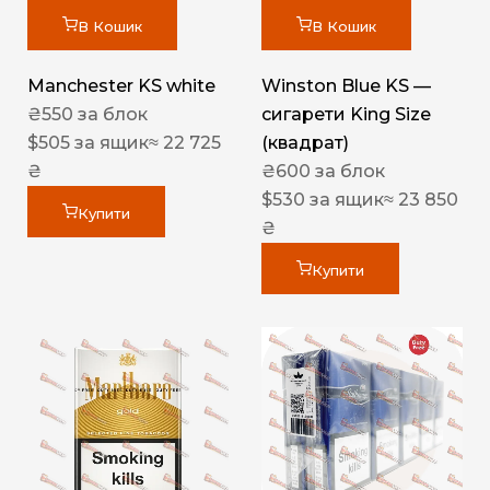
В Кошик
В Кошик
Manchester KS white
Winston Blue KS —
₴
550
за блок
сигарети King Size
$
505
за ящик
≈ 22 725
(квадрат)
₴
₴
600
за блок
$
530
за ящик
≈ 23 850
Купити
₴
Купити