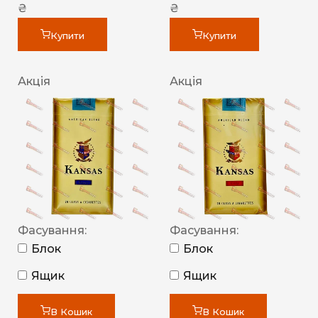
₴
₴
Купити
Купити
Акція
Акція
Фасування:
Фасування:
Блок
Блок
Ящик
Ящик
В Кошик
В Кошик