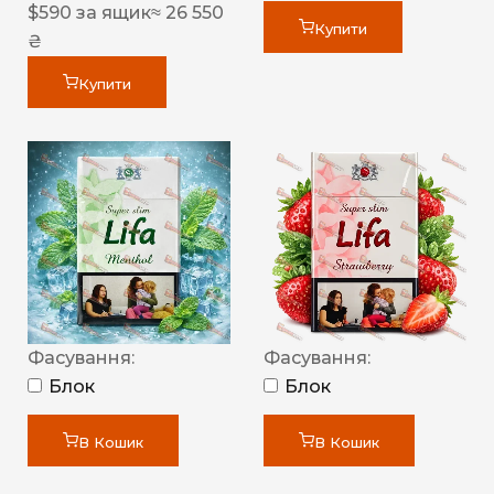
$
590
за ящик
≈ 26 550
Купити
₴
Купити
Фасування:
Фасування:
Блок
Блок
В Кошик
В Кошик