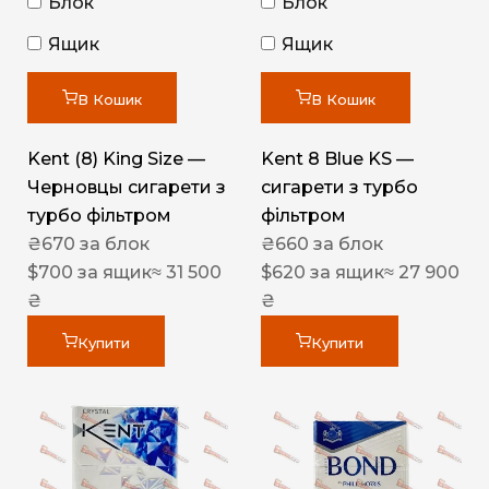
Блок
Блок
Ящик
Ящик
В Кошик
В Кошик
Kent (8) King Size —
Kent 8 Blue KS —
Черновцы сигарети з
сигарети з турбо
турбо фільтром
фільтром
₴
670
за блок
₴
660
за блок
$
700
за ящик
≈ 31 500
$
620
за ящик
≈ 27 900
₴
₴
Купити
Купити