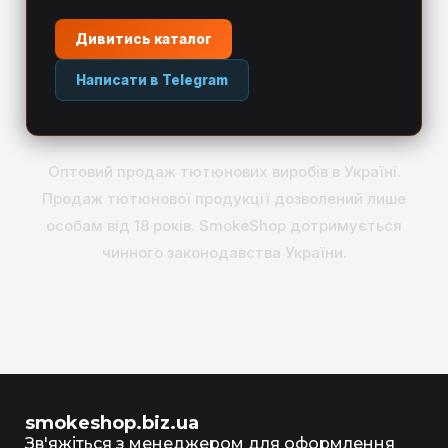
Дивитись каталог
Написати в Telegram
Оптовий продаж тютюнових виробів в Україні.
Продаж тютюнової продукції дозволений лише
особам від 18 років. SmokeShop дотримується
чинного законодавства України.
smokeshop.biz.ua
Зв'яжіться з менеджером для оформлення