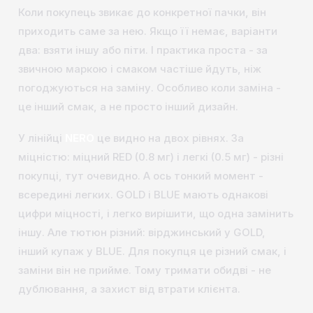
Коли покупець звикає до конкретної пачки, він
приходить саме за нею. Якщо її немає, варіанти
два: взяти іншу або піти. І практика проста - за
звичною маркою і смаком частіше йдуть, ніж
погоджуються на заміну. Особливо коли заміна -
це інший смак, а не просто інший дизайн.
У лінійці
NERO
це видно на двох рівнях. За
міцністю: міцний RED (0.8 мг) і легкі (0.5 мг) - різні
покупці, тут очевидно. А ось тонкий момент -
всередині легких. GOLD і BLUE мають однакові
цифри міцності, і легко вирішити, що одна замінить
іншу. Але тютюн різний: вірджинський у GOLD,
інший купаж у BLUE. Для покупця це різний смак, і
заміни він не прийме. Тому тримати обидві - не
дублювання, а захист від втрати клієнта.