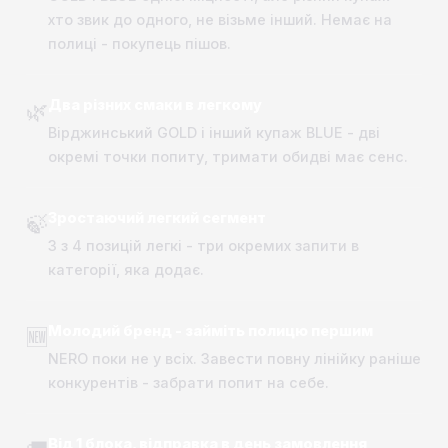
хто звик до одного, не візьме інший. Немає на
полиці - покупець пішов.
Два різних смаки в легкому
🌿
Вірджинський GOLD і інший купаж BLUE - дві
окремі точки попиту, тримати обидві має сенс.
Зростаючий легкий сегмент
🍃
3 з 4 позицій легкі - три окремих запити в
категорії, яка додає.
Молодий бренд - займіть полицю першим
🆕
NERO поки не у всіх. Завести повну лінійку раніше
конкурентів - забрати попит на себе.
Від 1 блока, відправка в день замовлення