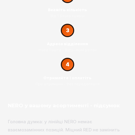
Вкажіть кількість
Від 1 блока кожної
3
Адреса відділення
Нова Пошта - будь-який регіон
4
Отримайте і оплатіть
При отриманні - без передоплати
NERO у вашому асортименті - підсумок
Головна думка: у лінійці NERO немає
взаємозамінних позицій. Міцний RED не замінить