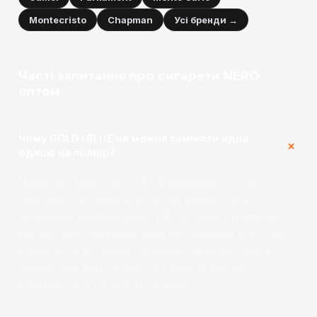
Montecristo
Chapman
Усі бренди →
Часті запитання про сигарети NERO
оптом
Чому GOLD і BLUE не можна заміняти одна
одною на полиці?
Міцність у NERO GOLD і BLUE однакова - 0.5 мг
нікотину, 6 мг смол, але тютюн різний: у GOLD
заявлений вірджинський, у BLUE інший купаж. Це
різний смак. Покупець, який розсмакував GOLD, не
візьме BLUE як заміну, і навпаки. Якщо на полиці
немає саме його позиції, він піде за нею до
конкурента, а не купить сусідню.