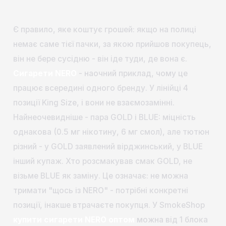
Є правило, яке коштує грошей: якщо на полиці
немає саме тієї пачки, за якою прийшов покупець,
він не бере сусідню - він іде туди, де вона є.
Сигарети NERO
- наочний приклад, чому це
працює всередині одного бренду. У лінійці 4
позиції King Size, і вони не взаємозамінні.
Найнеочевидніше - пара GOLD і BLUE: міцність
однакова (0.5 мг нікотину, 6 мг смол), але тютюн
різний - у GOLD заявлений вірджинський, у BLUE
інший купаж. Хто розсмакував смак GOLD, не
візьме BLUE як заміну. Це означає: не можна
тримати "щось із NERO" - потрібні конкретні
позиції, інакше втрачаєте покупця. У SmokeShop
купити сигарети NERO оптом
можна від 1 блока