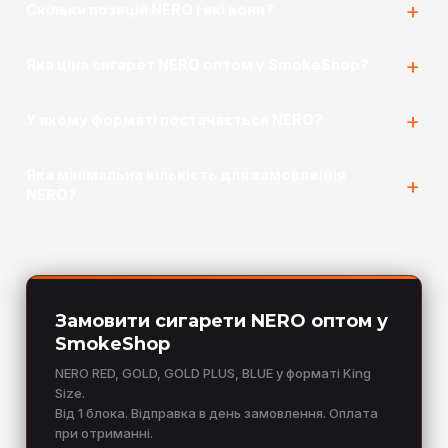
Скільки позицій NERO і які вони?
Яка ціна сигарет NERO оптом у SmokeShop?
У якому форматі постачається NERO?
Яка мінімальна кількість для замовлення
NERO?
Замовити сигарети NERO оптом у
SmokeShop
NERO RED, GOLD, GOLD PLUS, BLUE у форматі King
Size.
Від 1 блока. Відправка в день замовлення. Оплата
при отриманні.