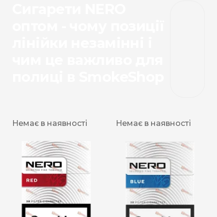
Сигарети NERO
оптом - чому позиції
лінійки незамінні і
чим це важливо для
полиці в SmokeShop
Немає в наявності
Немає в наявності