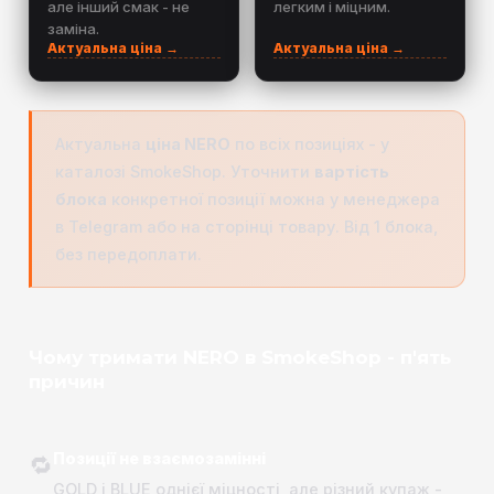
але інший смак - не
легким і міцним.
заміна.
Актуальна ціна →
Актуальна ціна →
Актуальна
ціна NERO
по всіх позиціях - у
каталозі SmokeShop. Уточнити
вартість
блока
конкретної позиції можна у менеджера
в Telegram або на сторінці товару. Від 1 блока,
без передоплати.
Чому тримати NERO в SmokeShop - п'ять
причин
Позиції не взаємозамінні
🔁
GOLD і BLUE однієї міцності, але різний купаж -