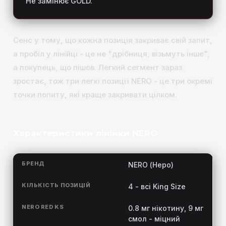
Не замінює GOLD.
Сенс у тому, що кожна позиція закриває свій запит,
а пробіл у лінійці - це не "дрібниця, візьмуть інше",
а покупець, що пішов. Легкий сегмент зараз
зростає, тож три легкі позиції NERO - це три окремі
точки попиту, які краще закривати цілком.
Характеристики лінійки NERO
БРЕНД
NERO (Неро)
КІЛЬКІСТЬ ПОЗИЦІЙ
4 - всі King Size
NERO RED KS
0.8 мг нікотину, 9 мг
смол - міцний