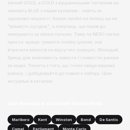
легкий GOLD, а GOLD з вірджинським тютюном не
замінить BLUE з іншим купажем - навіть за
однакової міцності. Кожен пробіл на полиці це не
"візьмуть сусіднє", а покупець, що пішов до
конкурента за своєю пачкою. Тому по NERO логіка
проста: краще тримати лінійку цілком, ніж
втрачати клієнтів на відсутніх позиціях. Молодий
бренд дає можливість завести її повністю раніше
за інших. Почніть з того, що точно зайде вашому
району, і добудовуйте до повного набору. Ціни
актуальні в каталозі.
Інші бренди в каталозі SmokeShop
Marlboro
Kent
Winston
Bond
De Santis
Camel
Parliament
Monte Carlo