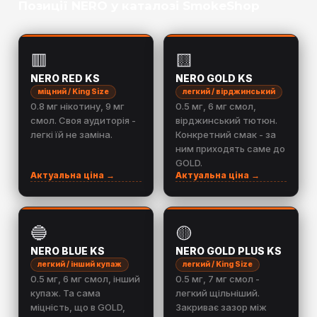
Позиції NERO у каталозі SmokeShop
🟥
🟨
NERO RED KS
NERO GOLD KS
міцний / King Size
легкий / вірджинський
0.8 мг нікотину, 9 мг
0.5 мг, 6 мг смол,
смол. Своя аудиторія -
вірджинський тютюн.
легкі їй не заміна.
Конкретний смак - за
ним приходять саме до
GOLD.
Актуальна ціна →
Актуальна ціна →
🔵
🟡
NERO BLUE KS
NERO GOLD PLUS KS
легкий / інший купаж
легкий / King Size
0.5 мг, 6 мг смол, інший
0.5 мг, 7 мг смол -
купаж. Та сама
легкий щільніший.
міцність, що в GOLD,
Закриває зазор між