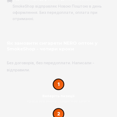
🚚
SmokeShop відправляє Новою Поштою в день
оформлення. Без передоплати, оплата при
отриманні.
Як замовити сигарети NERO оптом у
SmokeShop - чотири кроки
Без договорів, без передоплати. Написали -
відправили.
1
Виберіть позиції
Краще всю лінійку - закрити всі запити
2