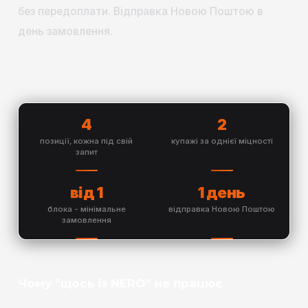
без передоплати. Відправка Новою Поштою в
день замовлення.
4
2
позиції, кожна під свій
купажі за однієї міцності
запит
від 1
1 день
блока - мінімальне
відправка Новою Поштою
замовлення
Чому "щось із NERO" не працює