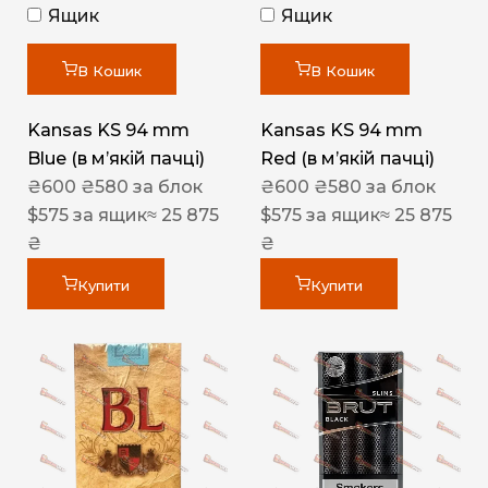
Ящик
Ящик
В Кошик
В Кошик
Kansas KS 94 mm
Kansas KS 94 mm
Blue (в мʼякій пачці)
Red (в мʼякій пачці)
₴
600
₴
580
за блок
₴
600
₴
580
за блок
$
575
за ящик
≈ 25 875
$
575
за ящик
≈ 25 875
₴
₴
Купити
Купити