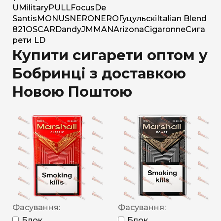
U
Military
PULL
Focus
De
Santis
MONUS
NERO
NERO
Гуцульскі
Italian Blend
821
OSCAR
Dandy
JM
MAN
Arizona
Cigaronne
Сига
рети LD
Купити сигарети оптом у
Бобринці з доставкою
Новою Поштою
Фасування:
Фасування:
Блок
Блок