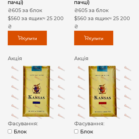
пачці)
пачці)
₴
605
за блок
₴
605
за блок
$
560
за ящик
≈ 25 200
$
560
за ящик
≈ 25 200
₴
₴
Купити
Купити
Акція
Акція
Фасування:
Фасування:
Блок
Блок