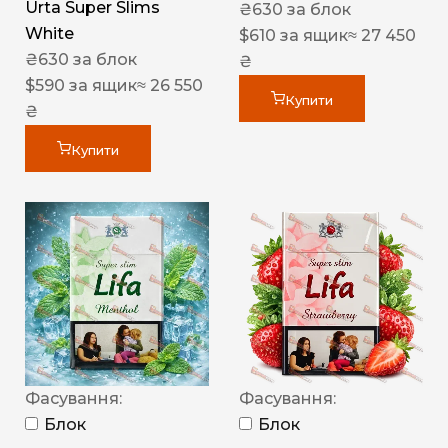
Urta Super Slims
₴
630
за блок
White
$
610
за ящик
≈ 27 450
₴
630
за блок
₴
$
590
за ящик
≈ 26 550
Купити
₴
Купити
Фасування:
Фасування:
Блок
Блок