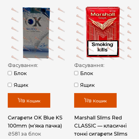
Фасування:
Фасування:
Блок
Блок
Ящик
Ящик
В Кошик
В Кошик
Сигарети OK Blue KS
Marshall Slims Red
100mm (м’яка пачка)
CLASSIC — класичні
₴
581
за блок
тонкі сигарети Slims