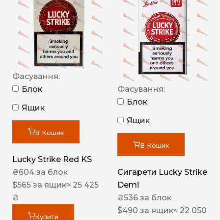
Фасування:
Блок
Фасування:
Блок
Ящик
Ящик
В Кошик
В Кошик
Lucky Strike Red KS
₴
604
за блок
Сигарети Lucky Strike
$
565
за ящик
≈ 25 425
Demi
₴
₴
536
за блок
$
490
за ящик
≈ 22 050
Купити