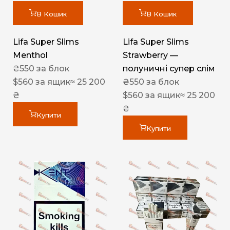
В Кошик
В Кошик
Lifa Super Slims
Lifa Super Slims
Menthol
Strawberry —
₴
550
за блок
полуничні супер слім
$
560
за ящик
≈ 25 200
₴
550
за блок
₴
$
560
за ящик
≈ 25 200
₴
Купити
Купити