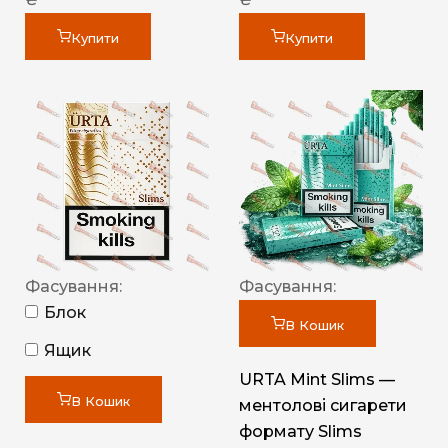
Купити
Купити
Фасування:
Фасування:
Блок
В Кошик
Ящик
URTA Mint Slims —
В Кошик
ментолові сигарети
формату Slims