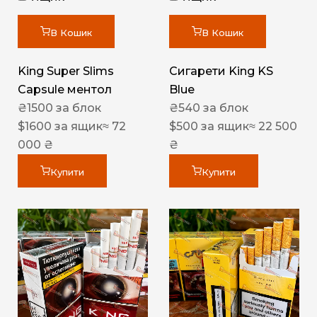
В Кошик
В Кошик
King Super Slims
Сигарети King KS
Capsule ментол
Blue
₴
1500
за блок
₴
540
за блок
$
1600
за ящик
≈ 72
$
500
за ящик
≈ 22 500
000 ₴
₴
Купити
Купити