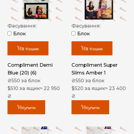
Фасування:
Фасування:
Блок
Блок
В Кошик
В Кошик
Compliment Demi
Compliment Super
Blue (20) (6)
Slims Amber 1
₴
550
за блок
₴
550
за блок
$
510
за ящик
≈ 22 950
$
520
за ящик
≈ 23 400
₴
₴
Купити
Купити