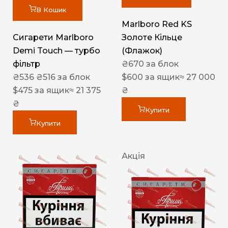
В Кошик
Marlboro Red KS
Сигарети Marlboro
Золоте Кільце
Demi Touch — турбо
(Флажок)
фільтр
₴
670
за блок
₴
536
₴
516
за блок
$
600
за ящик
≈ 27 000
$
475
за ящик
≈ 21 375
₴
₴
Купити
Купити
Акція