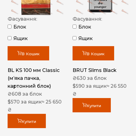
Фасування:
Фасування:
Блок
Блок
Ящик
Ящик
В Кошик
В Кошик
BL KS 100 мм Classic
BRUT Slims Black
(м’яка пачка,
₴
630
за блок
картонний блок)
$
590
за ящик
≈ 26 550
₴
608
за блок
₴
$
570
за ящик
≈ 25 650
Купити
₴
Купити