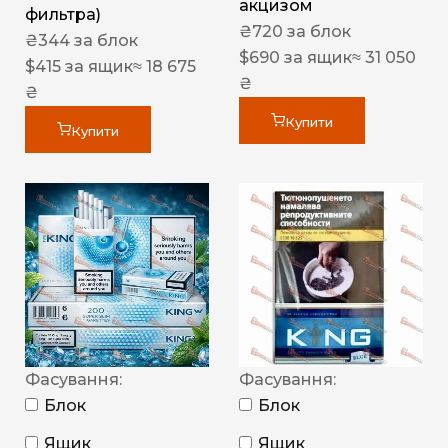
акцизом
фильтра)
₴
720
за блок
₴
344
за блок
$
690
за ящик
≈ 31 050
$
415
за ящик
≈ 18 675
₴
₴
Купити
Купити
Фасування:
Фасування:
Блок
Блок
Ящик
Ящик