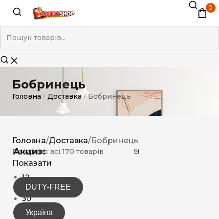
0
Бобринець
Головна
Доставка
Бобринець
/
/
Головна
/
Доставка
/
Бобринець
Акциз:
Показано всі 170 товарів
Показати
12
DUTY-FREE
15
30
Україна