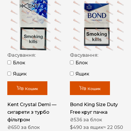
Фасування:
Фасування:
Блок
Блок
Ящик
Ящик
В Кошик
В Кошик
Kent Crystal Demi —
Bond King Size Duty
сигарети з турбо
Free круг пачка
фільтром
₴
536
за блок
₴
650
за блок
$
490
за ящик
≈ 22 050