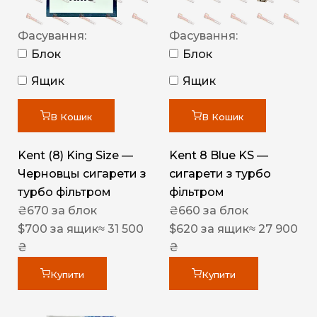
Фасування:
Фасування:
Блок
Блок
Ящик
Ящик
В Кошик
В Кошик
Kent (8) King Size —
Kent 8 Blue KS —
Черновцы сигарети з
сигарети з турбо
турбо фільтром
фільтром
₴
670
за блок
₴
660
за блок
$
700
за ящик
≈ 31 500
$
620
за ящик
≈ 27 900
₴
₴
Купити
Купити