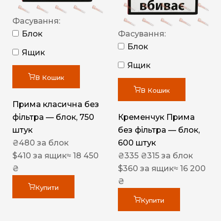
Фасування:
Блок
Фасування:
Блок
Ящик
Ящик
В Кошик
В Кошик
Прима класична без
фільтра — блок, 750
Кременчук Прима
штук
без фільтра — блок,
₴
480
за блок
600 штук
$
410
за ящик
≈ 18 450
₴
335
₴
315
за блок
₴
$
360
за ящик
≈ 16 200
₴
Купити
Купити