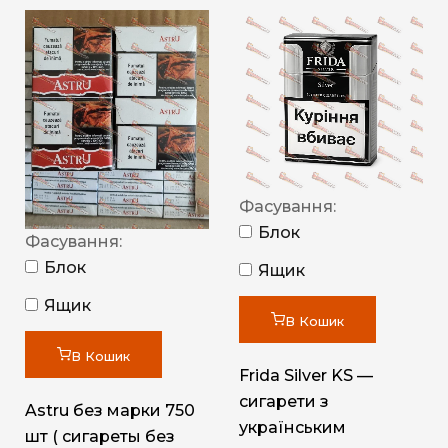
Фасування:
Блок
Фасування:
Блок
Ящик
Ящик
В Кошик
В Кошик
Frida Silver KS —
сигарети з
Astru без марки 750
українським
шт ( сигареты без