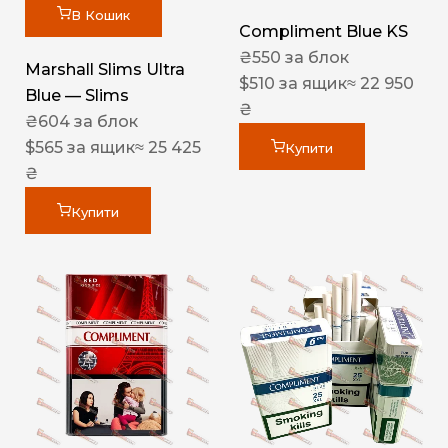
В Кошик
Compliment Blue KS
₴
550
за блок
Marshall Slims Ultra
$
510
за ящик
≈ 22 950
Blue — Slims
₴
₴
604
за блок
$
565
за ящик
≈ 25 425
Купити
₴
Купити