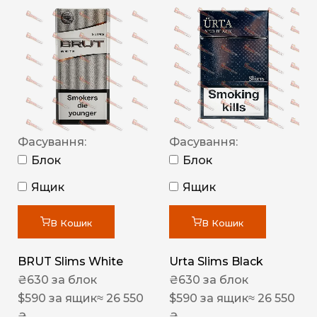
Фасування:
Фасування:
Блок
Блок
Ящик
Ящик
В Кошик
В Кошик
BRUT Slims White
Urta Slims Black
₴
630
за блок
₴
630
за блок
$
590
за ящик
≈ 26 550
$
590
за ящик
≈ 26 550
₴
₴