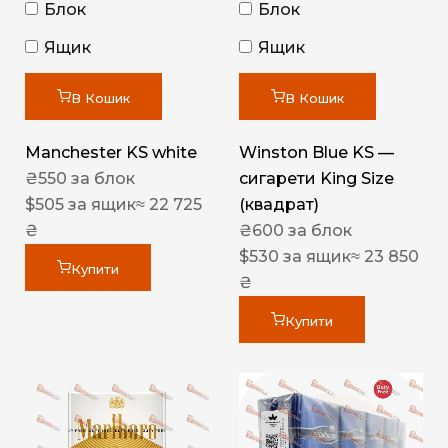
Блок
Блок
Ящик
Ящик
В Кошик
В Кошик
Manchester KS white
Winston Blue KS —
₴
550
за блок
сигарети King Size
$
505
за ящик
≈ 22 725
(квадрат)
₴
₴
600
за блок
$
530
за ящик
≈ 23 850
Купити
₴
Купити