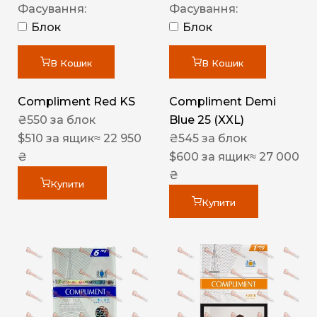
Фасування:
Фасування:
Блок
Блок
В Кошик
В Кошик
Compliment Red KS
Compliment Demi
₴
550
за блок
Blue 25 (XXL)
$
510
за ящик
≈ 22 950
₴
545
за блок
₴
$
600
за ящик
≈ 27 000
₴
Купити
Купити