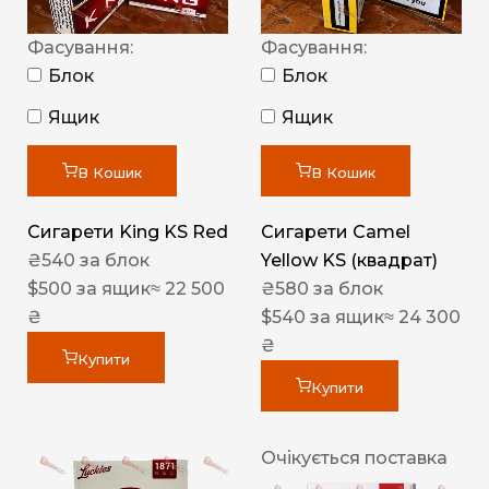
Фасування:
Фасування:
Блок
Блок
Ящик
Ящик
В Кошик
В Кошик
Сигарети King KS Red
Сигарети Camel
₴
540
за блок
Yellow KS (квадрат)
$
500
за ящик
≈ 22 500
₴
580
за блок
₴
$
540
за ящик
≈ 24 300
₴
Купити
Купити
Очікується поставка