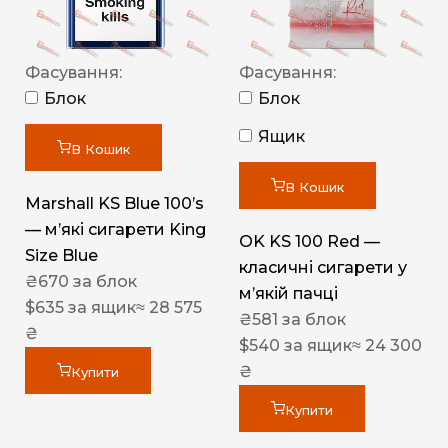
Фасування:
Фасування:
Блок
Блок
Ящик
В Кошик
В Кошик
Marshall KS Blue 100’s
— м’які сигарети King
OK KS 100 Red —
Size Blue
класичні сигарети у
₴
670
за блок
м’якій пачці
$
635
за ящик
≈ 28 575
₴
581
за блок
₴
$
540
за ящик
≈ 24 300
₴
Купити
Купити