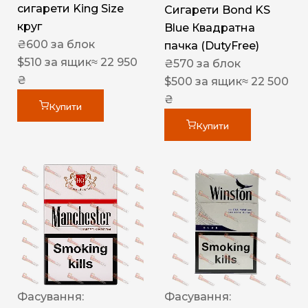
сигарети King Size
Сигарети Bond KS
круг
Blue Квадратна
₴
600
за блок
пачка (DutyFree)
$
510
за ящик
≈ 22 950
₴
570
за блок
₴
$
500
за ящик
≈ 22 500
₴
Купити
Купити
Фасування:
Фасування: