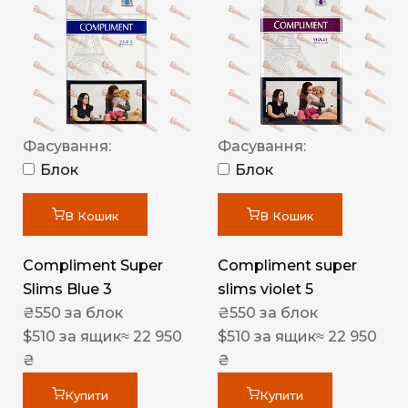
Фасування:
Фасування:
Блок
Блок
В Кошик
В Кошик
Compliment Super
Compliment super
Slims Blue 3
slims violet 5
₴
550
за блок
₴
550
за блок
$
510
за ящик
≈ 22 950
$
510
за ящик
≈ 22 950
₴
₴
Купити
Купити