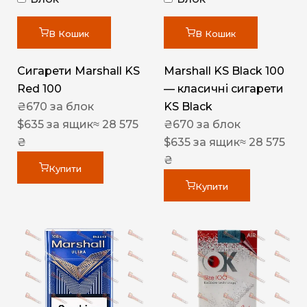
В Кошик
В Кошик
Сигарети Marshall KS
Marshall KS Black 100
Red 100
— класичні сигарети
₴
670
за блок
KS Black
$
635
за ящик
≈ 28 575
₴
670
за блок
₴
$
635
за ящик
≈ 28 575
₴
Купити
Купити