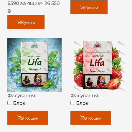
$
590
за ящик
≈ 26 550
Купити
₴
Купити
Фасування:
Фасування:
Блок
Блок
В Кошик
В Кошик