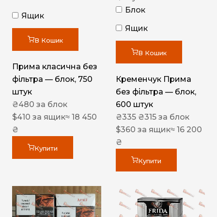
Блок
Ящик
Ящик
В Кошик
В Кошик
Прима класична без
фільтра — блок, 750
Кременчук Прима
штук
без фільтра — блок,
₴
480
за блок
600 штук
$
410
за ящик
≈ 18 450
₴
335
₴
315
за блок
₴
$
360
за ящик
≈ 16 200
₴
Купити
Купити