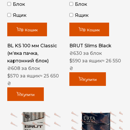
Блок
Блок
Ящик
Ящик
В Кошик
В Кошик
BL KS 100 мм Classic
BRUT Slims Black
(м’яка пачка,
₴
630
за блок
картонний блок)
$
590
за ящик
≈ 26 550
₴
608
за блок
₴
$
570
за ящик
≈ 25 650
Купити
₴
Купити