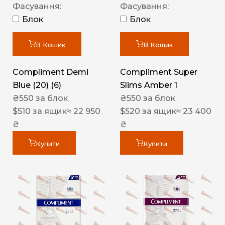
Фасування:
Фасування:
Блок
Блок
В Кошик
В Кошик
Compliment Demi
Compliment Super
Blue (20) (6)
Slims Amber 1
₴
550
за блок
₴
550
за блок
$
510
за ящик
≈ 22 950
$
520
за ящик
≈ 23 400
₴
₴
Купити
Купити