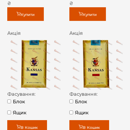
₴
₴
Купити
Купити
Акція
Акція
Фасування:
Фасування:
Блок
Блок
Ящик
Ящик
В Кошик
В Кошик