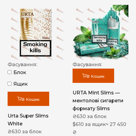
Фасування:
Фасування:
Блок
В Кошик
Ящик
URTA Mint Slims —
В Кошик
ментолові сигарети
формату Slims
Urta Super Slims
₴
630
за блок
White
$
610
за ящик
≈ 27 450
₴
630
за блок
₴