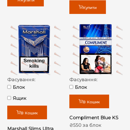
Купити
Купити
Фасування:
Фасування:
Блок
Блок
Ящик
В Кошик
В Кошик
Compliment Blue KS
₴
550
за блок
Marshall Slims Ultra