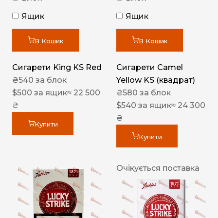
Ящик
Ящик
В Кошик
В Кошик
Сигарети King KS Red
Сигарети Camel
₴
540
за блок
Yellow KS (квадрат)
$
500
за ящик
≈ 22 500
₴
580
за блок
₴
$
540
за ящик
≈ 24 300
₴
Купити
Купити
Очікується поставка