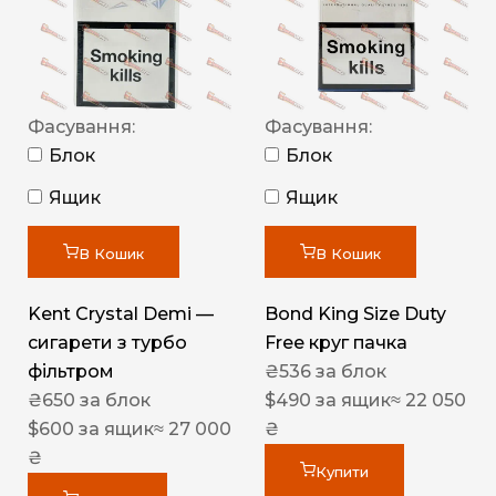
Фасування:
Фасування:
Блок
Блок
Ящик
Ящик
В Кошик
В Кошик
Kent Crystal Demi —
Bond King Size Duty
сигарети з турбо
Free круг пачка
фільтром
₴
536
за блок
₴
650
за блок
$
490
за ящик
≈ 22 050
$
600
за ящик
≈ 27 000
₴
₴
Купити