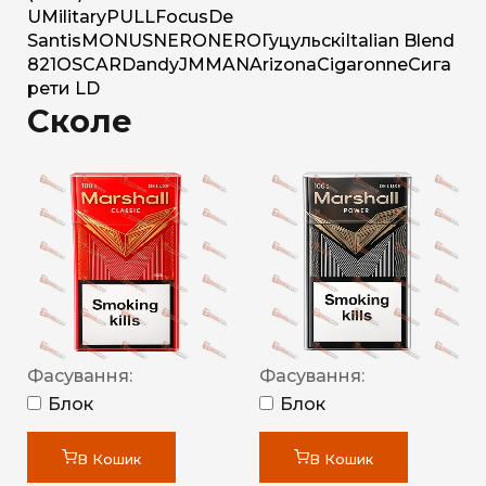
U
Military
PULL
Focus
De
Santis
MONUS
NERO
NERO
Гуцульскі
Italian Blend
821
OSCAR
Dandy
JM
MAN
Arizona
Cigaronne
Сига
рети LD
Сколе
Фасування:
Фасування:
Блок
Блок
В Кошик
В Кошик