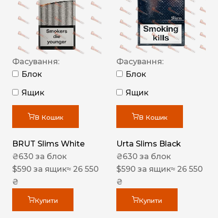
Фасування:
Фасування:
Блок
Блок
Ящик
Ящик
В Кошик
В Кошик
BRUT Slims White
Urta Slims Black
₴
630
за блок
₴
630
за блок
$
590
за ящик
≈ 26 550
$
590
за ящик
≈ 26 550
₴
₴
Купити
Купити