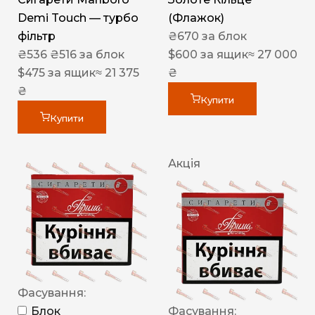
Demi Touch — турбо
(Флажок)
фільтр
₴
670
за блок
₴
536
₴
516
за блок
$
600
за ящик
≈ 27 000
$
475
за ящик
≈ 21 375
₴
₴
Купити
Купити
Акція
Фасування:
Блок
Фасування: