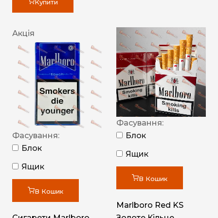
Купити
Акція
Фасування:
Фасування:
Блок
Блок
Ящик
Ящик
В Кошик
В Кошик
Marlboro Red KS
Сигарети Marlboro
Золоте Кільце