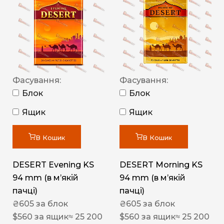
Фасування:
Фасування:
Блок
Блок
Ящик
Ящик
В Кошик
В Кошик
DESERT Evening KS
DESERT Morning KS
94 mm (в мʼякій
94 mm (в мʼякій
пачці)
пачці)
₴
605
за блок
₴
605
за блок
$
560
за ящик
≈ 25 200
$
560
за ящик
≈ 25 200