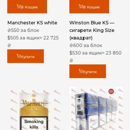
В Кошик
В Кошик
Manchester KS white
Winston Blue KS —
₴
550
за блок
сигарети King Size
$
505
за ящик
≈ 22 725
(квадрат)
₴
₴
600
за блок
$
530
за ящик
≈ 23 850
Купити
₴
Купити