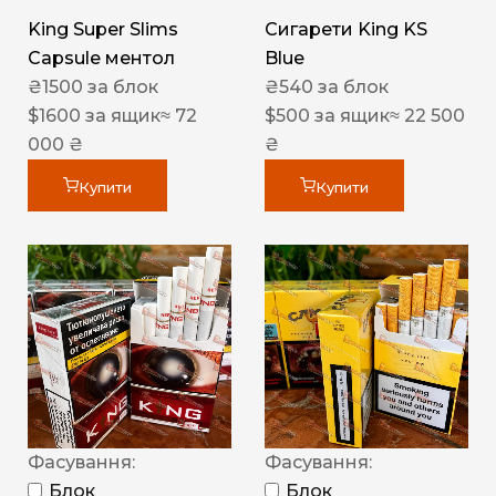
King Super Slims
Сигарети King KS
Capsule ментол
Blue
₴
1500
за блок
₴
540
за блок
$
1600
за ящик
≈ 72
$
500
за ящик
≈ 22 500
000 ₴
₴
Купити
Купити
Фасування:
Фасування:
Блок
Блок