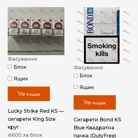
Фасування:
Блок
Фасування:
Блок
Ящик
Ящик
В Кошик
В Кошик
Lucky Strike Red KS —
сигарети King Size
Сигарети Bond KS
круг
Blue Квадратна
₴
600
за блок
пачка (DutyFree)