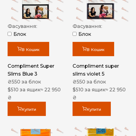
Фасування:
Фасування:
Блок
Блок
В Кошик
В Кошик
Compliment Super
Compliment super
Slims Blue 3
slims violet 5
₴
550
за блок
₴
550
за блок
$
510
за ящик
≈ 22 950
$
510
за ящик
≈ 22 950
₴
₴
Купити
Купити