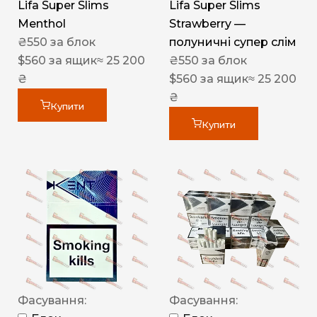
Lifa Super Slims
Lifa Super Slims
Menthol
Strawberry —
₴
550
за блок
полуничні супер слім
$
560
за ящик
≈ 25 200
₴
550
за блок
₴
$
560
за ящик
≈ 25 200
₴
Купити
Купити
Фасування:
Фасування: