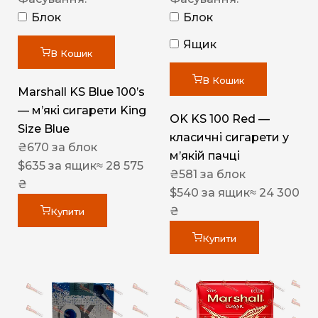
Блок
Блок
Ящик
В Кошик
В Кошик
Marshall KS Blue 100’s
— м’які сигарети King
OK KS 100 Red —
Size Blue
класичні сигарети у
₴
670
за блок
м’якій пачці
$
635
за ящик
≈ 28 575
₴
581
за блок
₴
$
540
за ящик
≈ 24 300
₴
Купити
Купити