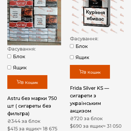
Фасування:
Блок
Фасування:
Блок
Ящик
Ящик
В Кошик
В Кошик
Frida Silver KS —
сигарети з
Astru без марки 750
українським
шт ( сигареты без
акцизом
фильтра)
₴
720
за блок
₴
344
за блок
$
690
за ящик
≈ 31 050
$
415
за ящик
≈ 18 675