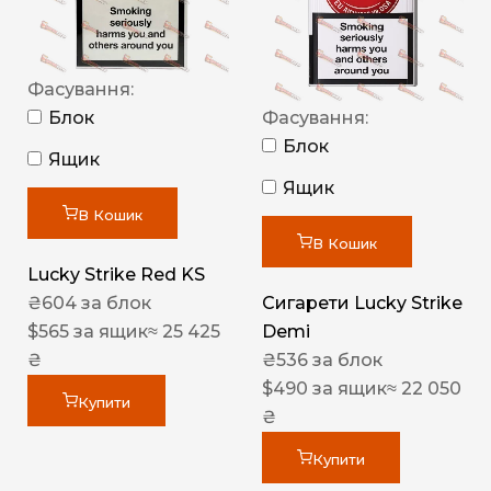
Фасування:
Блок
Фасування:
Блок
Ящик
Ящик
В Кошик
В Кошик
Lucky Strike Red KS
₴
604
за блок
Сигарети Lucky Strike
$
565
за ящик
≈ 25 425
Demi
₴
₴
536
за блок
$
490
за ящик
≈ 22 050
Купити
₴
Купити