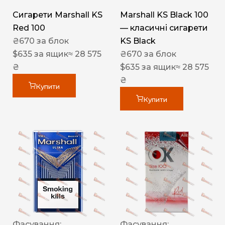
Сигарети Marshall KS
Marshall KS Black 100
Red 100
— класичні сигарети
₴
670
за блок
KS Black
$
635
за ящик
≈ 28 575
₴
670
за блок
₴
$
635
за ящик
≈ 28 575
₴
Купити
Купити
Фасування:
Фасування: