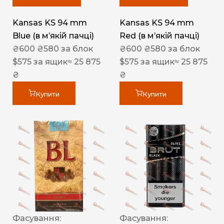
Kansas KS 94 mm
Kansas KS 94 mm
Blue (в мʼякій пачці)
Red (в мʼякій пачці)
₴
600
₴
580
за блок
₴
600
₴
580
за блок
$
575
за ящик
≈ 25 875
$
575
за ящик
≈ 25 875
₴
₴
Купити
Купити
Фасування:
Фасування: