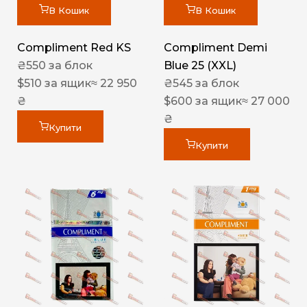
В Кошик
В Кошик
Compliment Red KS
Compliment Demi
₴
550
за блок
Blue 25 (XXL)
$
510
за ящик
≈ 22 950
₴
545
за блок
₴
$
600
за ящик
≈ 27 000
₴
Купити
Купити