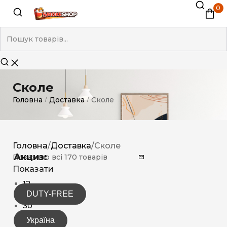
0
Сколе
Головна
Доставка
Сколе
/
/
Головна
/
Доставка
/
Сколе
Акциз:
Показано всі 170 товарів
Показати
12
DUTY-FREE
15
30
Україна