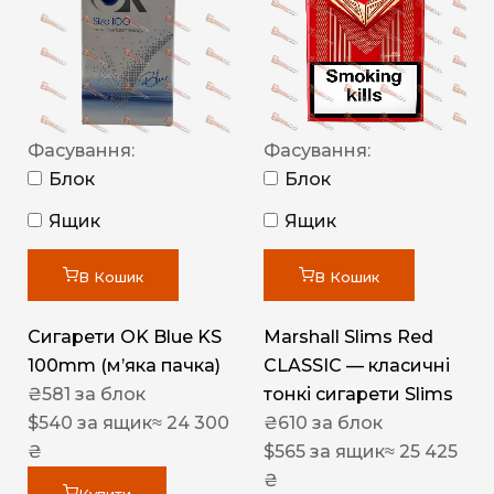
Фасування:
Фасування:
Блок
Блок
Ящик
Ящик
В Кошик
В Кошик
Сигарети OK Blue KS
Marshall Slims Red
100mm (м’яка пачка)
CLASSIC — класичні
₴
581
за блок
тонкі сигарети Slims
$
540
за ящик
≈ 24 300
₴
610
за блок
₴
$
565
за ящик
≈ 25 425
₴