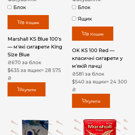
Блок
Блок
Ящик
В Кошик
В Кошик
Marshall KS Blue 100’s
— м’які сигарети King
OK KS 100 Red —
Size Blue
класичні сигарети у
₴
670
за блок
м’якій пачці
$
635
за ящик
≈ 28 575
₴
581
за блок
₴
$
540
за ящик
≈ 24 300
₴
Купити
Купити