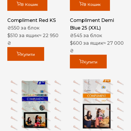
В Кошик
В Кошик
Compliment Red KS
Compliment Demi
₴
550
за блок
Blue 25 (XXL)
$
510
за ящик
≈ 22 950
₴
545
за блок
₴
$
600
за ящик
≈ 27 000
₴
Купити
Купити