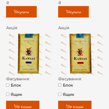
₴
₴
Купити
Купити
Акція
Акція
Фасування:
Фасування:
Блок
Блок
Ящик
Ящик
В Кошик
В Кошик