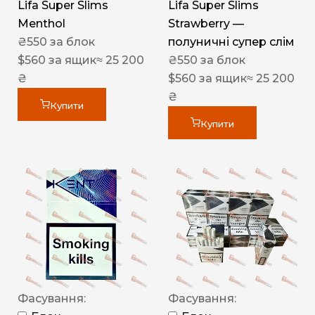
Lifa Super Slims
Lifa Super Slims
Menthol
Strawberry —
₴
550
за блок
полуничні супер слім
$
560
за ящик
≈ 25 200
₴
550
за блок
₴
$
560
за ящик
≈ 25 200
₴
Купити
Купити
Фасування:
Фасування: