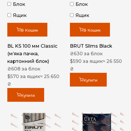
Блок
Блок
Ящик
Ящик
В Кошик
В Кошик
BL KS 100 мм Classic
BRUT Slims Black
(м’яка пачка,
₴
630
за блок
картонний блок)
$
590
за ящик
≈ 26 550
₴
608
за блок
₴
$
570
за ящик
≈ 25 650
Купити
₴
Купити