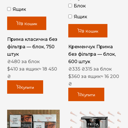
Блок
Ящик
Ящик
В Кошик
В Кошик
Прима класична без
фільтра — блок, 750
Кременчук Прима
штук
без фільтра — блок,
₴
480
за блок
600 штук
$
410
за ящик
≈ 18 450
₴
335
₴
315
за блок
₴
$
360
за ящик
≈ 16 200
₴
Купити
Купити