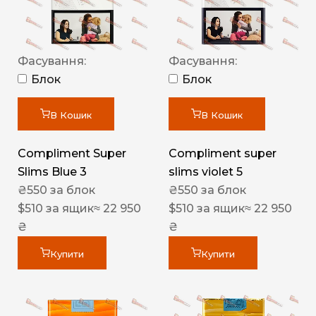
Фасування:
Фасування:
Блок
Блок
В Кошик
В Кошик
Compliment Super
Compliment super
Slims Blue 3
slims violet 5
₴
550
за блок
₴
550
за блок
$
510
за ящик
≈ 22 950
$
510
за ящик
≈ 22 950
₴
₴
Купити
Купити