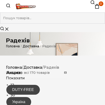
0
Радехів
Головна
Доставка
Радехів
/
/
Головна
/
Доставка
/
Радехів
Акциз:
Показано всі 170 товарів
Показати
12
DUTY-FREE
15
30
Україна