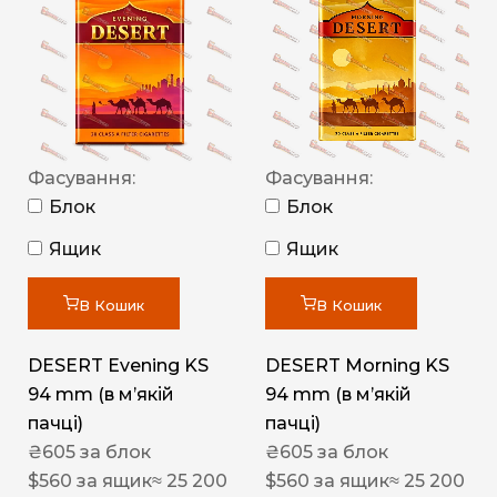
Фасування:
Фасування:
Блок
Блок
Ящик
Ящик
В Кошик
В Кошик
DESERT Evening KS
DESERT Morning KS
94 mm (в мʼякій
94 mm (в мʼякій
пачці)
пачці)
₴
605
за блок
₴
605
за блок
$
560
за ящик
≈ 25 200
$
560
за ящик
≈ 25 200