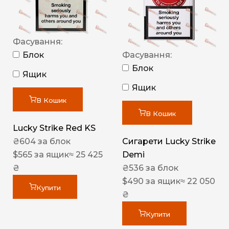
Фасування:
Блок
Фасування:
Блок
Ящик
Ящик
В Кошик
В Кошик
Lucky Strike Red KS
₴
604
за блок
Сигарети Lucky Strike
$
565
за ящик
≈ 25 425
Demi
₴
₴
536
за блок
$
490
за ящик
≈ 22 050
Купити
₴
Купити