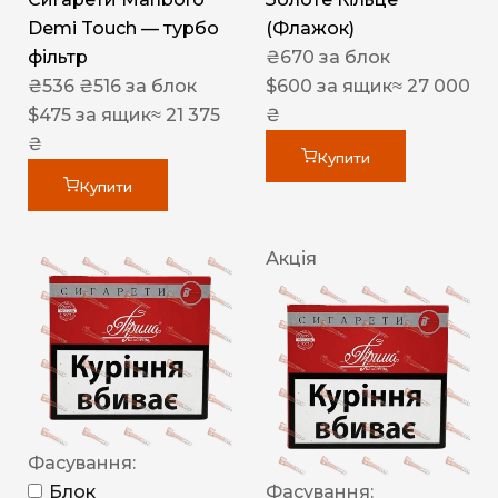
Demi Touch — турбо
(Флажок)
фільтр
₴
670
за блок
₴
536
₴
516
за блок
$
600
за ящик
≈ 27 000
$
475
за ящик
≈ 21 375
₴
₴
Купити
Купити
Акція
Фасування:
Блок
Фасування: