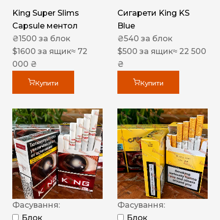
King Super Slims
Сигарети King KS
Capsule ментол
Blue
₴
1500
за блок
₴
540
за блок
$
1600
за ящик
≈ 72
$
500
за ящик
≈ 22 500
000 ₴
₴
Купити
Купити
Фасування:
Фасування:
Блок
Блок