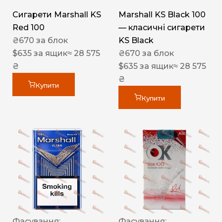
Сигарети Marshall KS
Marshall KS Black 100
Red 100
— класичні сигарети
₴
670
за блок
KS Black
$
635
за ящик
≈ 28 575
₴
670
за блок
₴
$
635
за ящик
≈ 28 575
₴
Купити
Купити
Фасування:
Фасування: