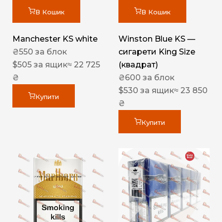
В Кошик
В Кошик
Manchester KS white
Winston Blue KS —
₴
550
за блок
сигарети King Size
$
505
за ящик
≈ 22 725
(квадрат)
₴
₴
600
за блок
$
530
за ящик
≈ 23 850
Купити
₴
Купити