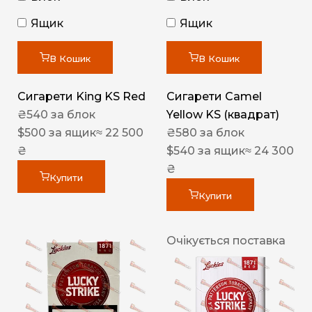
Ящик
Ящик
В Кошик
В Кошик
Сигарети King KS Red
Сигарети Camel
₴
540
за блок
Yellow KS (квадрат)
$
500
за ящик
≈ 22 500
₴
580
за блок
₴
$
540
за ящик
≈ 24 300
₴
Купити
Купити
Очікується поставка