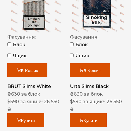
Фасування:
Фасування:
Блок
Блок
Ящик
Ящик
В Кошик
В Кошик
BRUT Slims White
Urta Slims Black
₴
630
за блок
₴
630
за блок
$
590
за ящик
≈ 26 550
$
590
за ящик
≈ 26 550
₴
₴
Купити
Купити