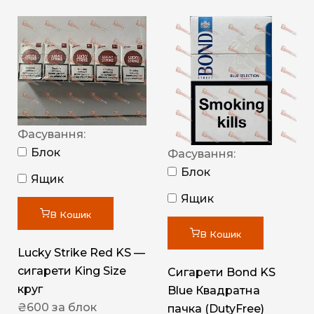
Фасування:
Блок
Фасування:
Блок
Ящик
Ящик
В Кошик
В Кошик
Lucky Strike Red KS —
сигарети King Size
Сигарети Bond KS
круг
Blue Квадратна
₴
600
за блок
пачка (DutyFree)