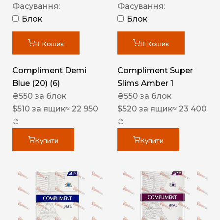
Фасування:
Фасування:
Блок
Блок
В Кошик
В Кошик
Compliment Demi
Compliment Super
Blue (20) (6)
Slims Amber 1
₴
550
за блок
₴
550
за блок
$
510
за ящик
≈ 22 950
$
520
за ящик
≈ 23 400
₴
₴
Купити
Купити