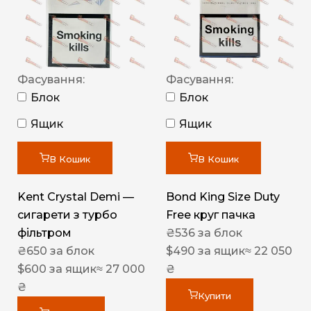
Фасування:
Фасування:
Блок
Блок
Ящик
Ящик
В Кошик
В Кошик
Kent Crystal Demi —
Bond King Size Duty
сигарети з турбо
Free круг пачка
фільтром
₴
536
за блок
₴
650
за блок
$
490
за ящик
≈ 22 050
$
600
за ящик
≈ 27 000
₴
₴
Купити