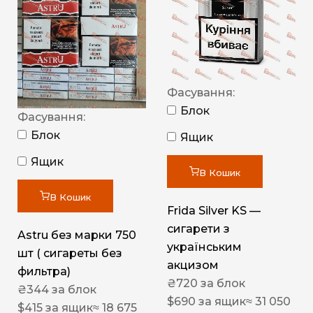
Фасування:
Блок
Фасування:
Блок
Ящик
Ящик
В Кошик
В Кошик
Frida Silver KS —
сигарети з
Astru без марки 750
українським
шт ( сигареты без
акцизом
фильтра)
₴
720
за блок
₴
344
за блок
$
690
за ящик
≈ 31 050
$
415
за ящик
≈ 18 675