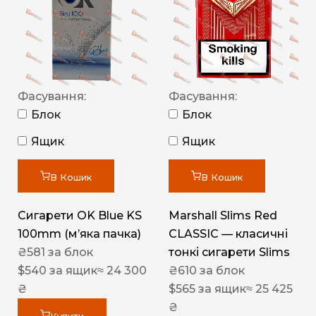
Фасування:
Фасування:
Блок
Блок
Ящик
Ящик
В Кошик
В Кошик
Сигарети OK Blue KS
Marshall Slims Red
100mm (м’яка пачка)
CLASSIC — класичні
₴
581
за блок
тонкі сигарети Slims
$
540
за ящик
≈ 24 300
₴
610
за блок
₴
$
565
за ящик
≈ 25 425
₴