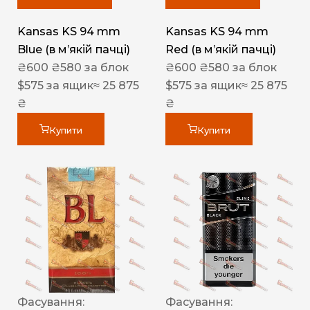
Kansas KS 94 mm
Kansas KS 94 mm
Blue (в мʼякій пачці)
Red (в мʼякій пачці)
₴
600
₴
580
за блок
₴
600
₴
580
за блок
$
575
за ящик
≈ 25 875
$
575
за ящик
≈ 25 875
₴
₴
Купити
Купити
Фасування:
Фасування: