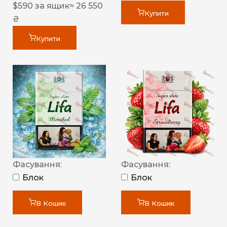
$
590
за ящик
≈ 26 550
Купити
₴
Купити
Фасування:
Фасування:
Блок
Блок
В Кошик
В Кошик