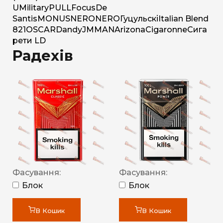
U
Military
PULL
Focus
De
Santis
MONUS
NERO
NERO
Гуцульскі
Italian Blend
821
OSCAR
Dandy
JM
MAN
Arizona
Cigaronne
Сига
рети LD
Радехів
Фасування:
Фасування:
Блок
Блок
В Кошик
В Кошик