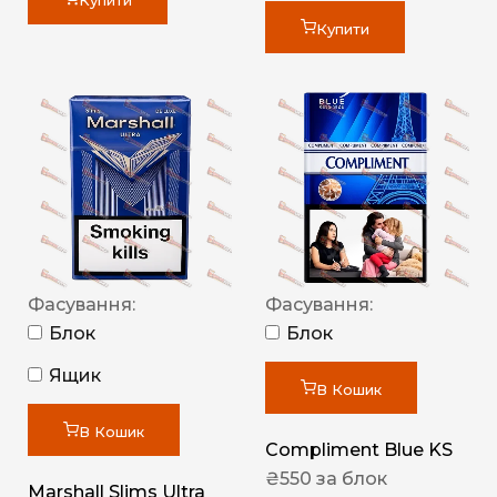
Купити
Купити
Фасування:
Фасування:
Блок
Блок
Ящик
В Кошик
В Кошик
Compliment Blue KS
₴
550
за блок
Marshall Slims Ultra