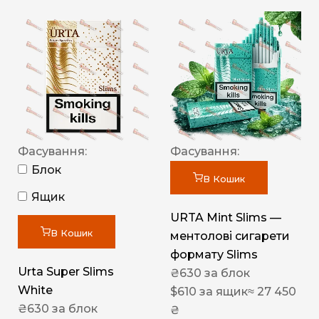
Фасування:
Фасування:
Блок
В Кошик
Ящик
URTA Mint Slims —
В Кошик
ментолові сигарети
формату Slims
Urta Super Slims
₴
630
за блок
White
$
610
за ящик
≈ 27 450
₴
630
за блок
₴