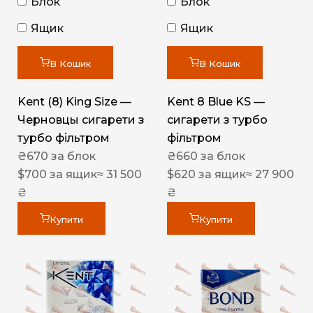
Блок
Блок
Ящик
Ящик
В Кошик
В Кошик
Kent (8) King Size —
Kent 8 Blue KS —
Черновцы сигарети з
сигарети з турбо
турбо фільтром
фільтром
₴
670
за блок
₴
660
за блок
$
700
за ящик
≈ 31 500
$
620
за ящик
≈ 27 900
₴
₴
Купити
Купити