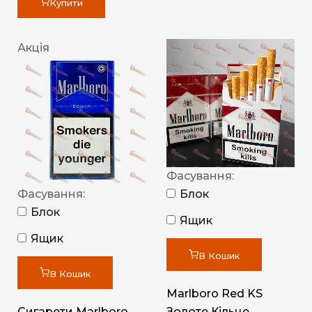
Купити
Акція
Фасування:
Фасування:
Блок
Блок
Ящик
Ящик
В Кошик
В Кошик
Marlboro Red KS
Сигарети Marlboro
Золоте Кільце