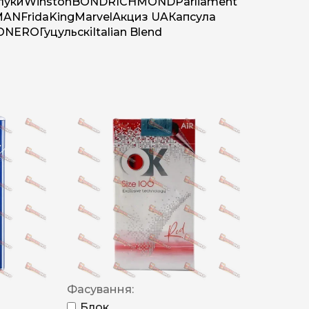
луки
Winston
BOND
RICHMOND
Parliament
MAN
Frida
King
Marvel
Акциз UA
Капсула
O
NERO
Гуцульскі
Italian Blend
Фасування:
Блок