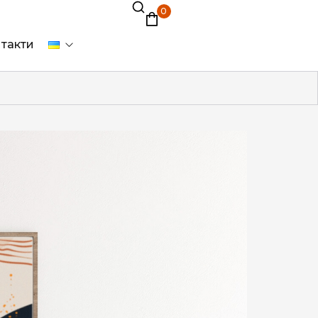
0
такти