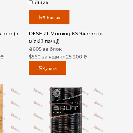
Ящик
В Кошик
4 mm (в
DESERT Morning KS 94 mm (в
мʼякій пачці)
₴
605
за блок
 ₴
$
560
за ящик
≈ 25 200 ₴
Купити