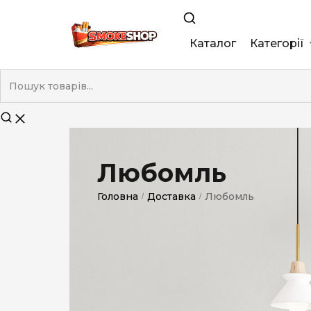
Каталог
Категорії
King Size
Demi
Super Slim
Любомль
Nano
Головна
Доставка
Любомль
/
/
Без фільтра
Duty-Free
Електронні
Смакові (кап