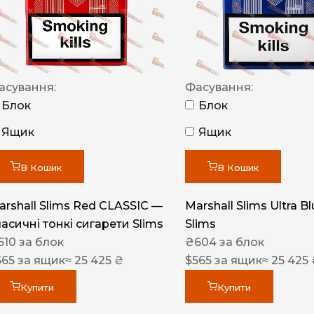
NERO
NERO
Гуцульскі
асування:
Фасування:
Italian Blend 821
Блок
Блок
OSCAR
Ящик
Ящик
Dandy
В Кошик
В Кошик
JM
MAN
arshall Slims Red CLASSIC —
Marshall Slims Ultra B
ласичні тонкі сигарети Slims
Slims
Arizona
610
за блок
₴
604
за блок
Cigaronne
565
за ящик
≈ 25 425 ₴
$
565
за ящик
≈ 25 425
Сигарети LD
Купити
Купити