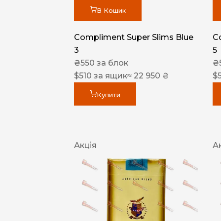
В Кошик
Compliment Super Slims Blue
C
3
5
₴
550
за блок
₴
$
510
за ящик
≈ 22 950 ₴
$
Купити
Акція
А