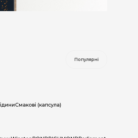
ідини
Смакові (капсула)