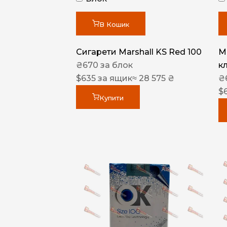
В Кошик
Сигарети Marshall KS Red 100
M
₴
670
за блок
к
$
635
за ящик
≈ 28 575 ₴
₴
$
Купити