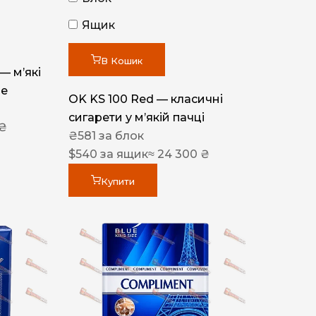
Ящик
В Кошик
 — м’які
ue
OK KS 100 Red — класичні
сигарети у м’якій пачці
 ₴
₴
581
за блок
$
540
за ящик
≈ 24 300 ₴
Купити