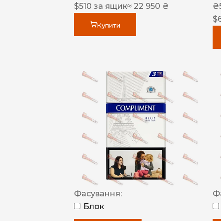
$
510
за ящик
≈ 22 950 ₴
₴
$
Купити
Фасування:
Ф
Блок