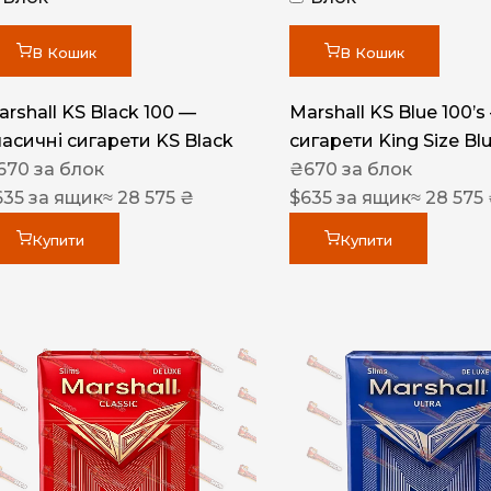
Акциз UA
Капсула (смак)
В Кошик
В Кошик
Manchester
arshall KS Black 100 —
Marshall KS Blue 100’s
Nistru
ласичні сигарети KS Black
сигарети King Size Bl
670
за блок
₴
670
за блок
Leana
635
за ящик
≈ 28 575 ₴
$
635
за ящик
≈ 28 575
Montecristo
Купити
Купити
ASTRU
Military
PULL
Focus
De Santis
MONUS