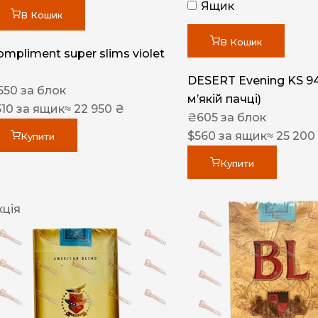
Ящик
В Кошик
В Кошик
ompliment super slims violet
DESERT Evening KS 9
550
за блок
мʼякій пачці)
510
за ящик
≈ 22 950 ₴
₴
605
за блок
$
560
за ящик
≈ 25 200
Купити
Купити
кція