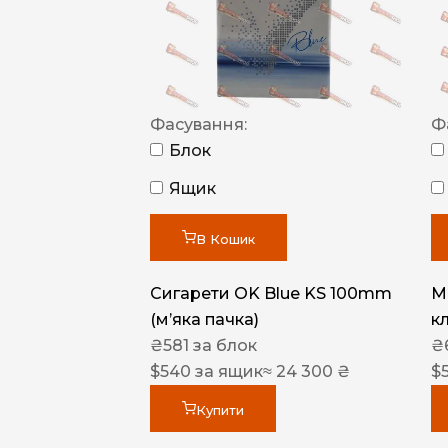
Фасування:
Ф
Блок
Ящик
В Кошик
Сигарети OK Blue KS 100mm
M
(м’яка пачка)
к
₴
581
за блок
₴
$
540
за ящик
≈ 24 300 ₴
$
Купити