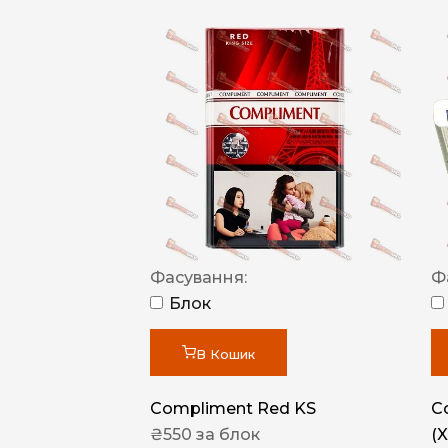
Фасування:
Ф
Блок
В Кошик
Compliment Red KS
C
₴
550
за блок
(