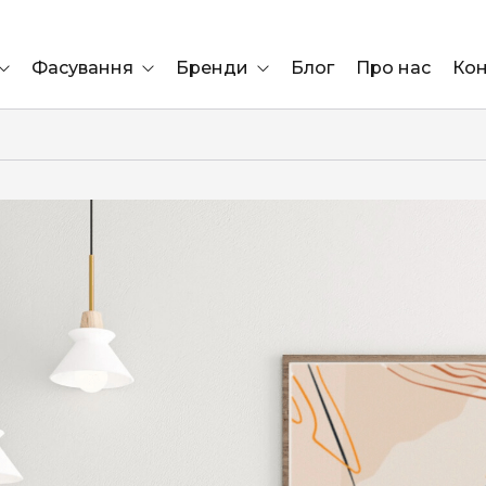
Фасування
Бренди
Блог
Про нас
Кон
Ящик
Elf Bar
Блок
Compliment
Львів
Marshall
Marlboro
OK
ÜRTA
сула)
Lifa
BRUT