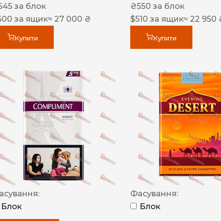
545
за блок
₴
550
за блок
600
за ящик
≈ 27 000 ₴
$
510
за ящик
≈ 22 950 
Купити
Купити
асування:
Фасування:
Блок
Блок