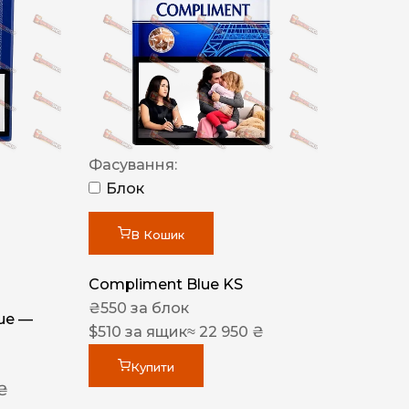
Фасування:
Блок
В Кошик
Compliment Blue KS
₴
550
за блок
lue —
$
510
за ящик
≈ 22 950 ₴
Купити
 ₴