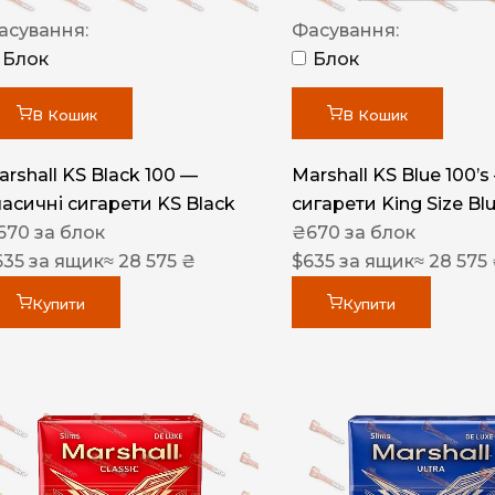
Акциз UA
асування:
Фасування:
Капсула (смак)
Блок
Блок
Manchester
В Кошик
В Кошик
Nistru
arshall KS Black 100 —
Marshall KS Blue 100’s
Leana
ласичні сигарети KS Black
сигарети King Size Bl
Montecristo
670
за блок
₴
670
за блок
635
за ящик
≈ 28 575 ₴
$
635
за ящик
≈ 28 575
ASTRU
Military
Купити
Купити
PULL
Focus
De Santis
MONUS