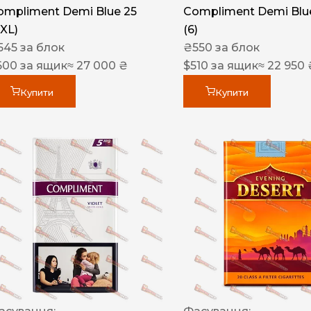
ompliment Demi Blue 25
Compliment Demi Blue
XXL)
(6)
545
за блок
₴
550
за блок
600
за ящик
≈ 27 000 ₴
$
510
за ящик
≈ 22 950 
Купити
Купити