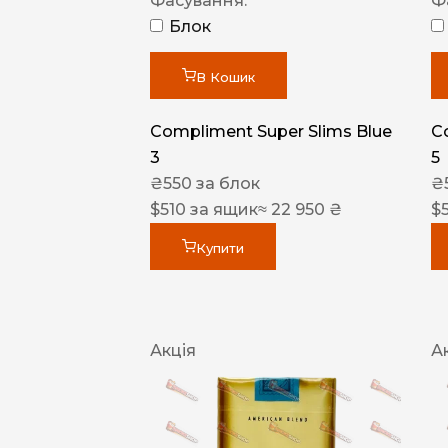
Фасування:
Ф
Блок
В Кошик
Compliment Super Slims Blue
C
3
5
₴
550
за блок
₴
$
510
за ящик
≈ 22 950 ₴
$
Купити
Акція
А