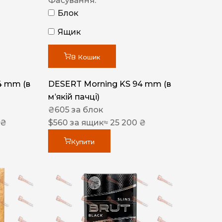
Фасування:
Блок
Ящик
В Кошик
4 mm (в
DESERT Morning KS 94 mm (в
мʼякій пачці)
₴
605
за блок
 ₴
$
560
за ящик
≈ 25 200 ₴
Купити