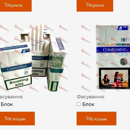
Купити
Купити
асування:
Фасування:
Блок
Блок
В Кошик
В Кошик