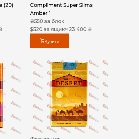
 (20)
Compliment Super Slims
Amber 1
₴
550
за блок
₴
$
520
за ящик
≈ 23 400 ₴
Купити