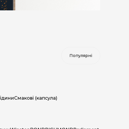
ідини
Смакові (капсула)