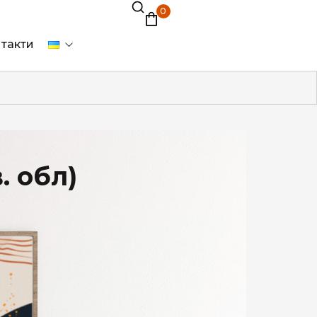
0
такти
. обл)