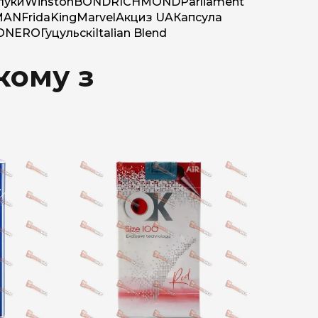
луки
Winston
BOND
RICHMOND
Parliament
MAN
Frida
King
Marvel
Акциз UA
Капсула
O
NERO
Гуцульскі
Italian Blend
кому з