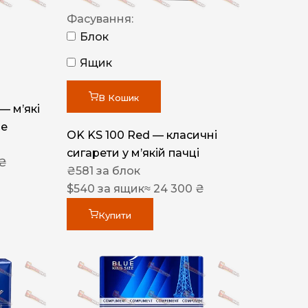
Фасування:
Блок
Ящик
В Кошик
 — м’які
ue
OK KS 100 Red — класичні
сигарети у м’якій пачці
 ₴
₴
581
за блок
$
540
за ящик
≈ 24 300 ₴
Купити