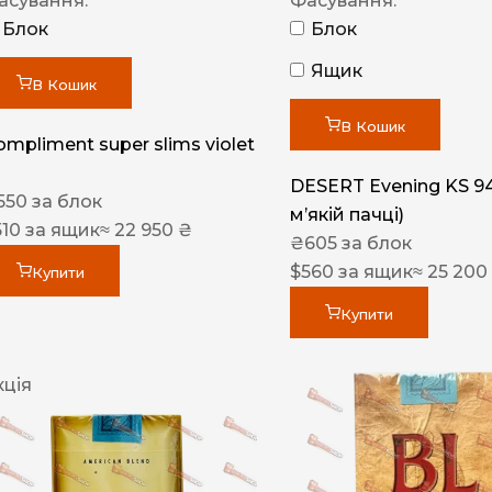
асування:
Фасування:
Блок
Блок
Ящик
В Кошик
В Кошик
ompliment super slims violet
DESERT Evening KS 9
550
за блок
мʼякій пачці)
510
за ящик
≈ 22 950 ₴
₴
605
за блок
$
560
за ящик
≈ 25 200
Купити
Купити
кція