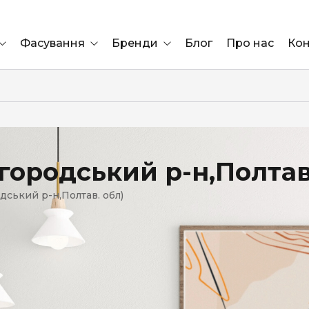
Фасування
Бренди
Блог
Про нас
Кон
Ящик
Elf Bar
Блок
Compliment
Львів
ородський р-н,Полтав
Marshall
ський р-н,Полтав. обл)
Marlboro
OK
ÜRTA
сула)
Lifa
BRUT