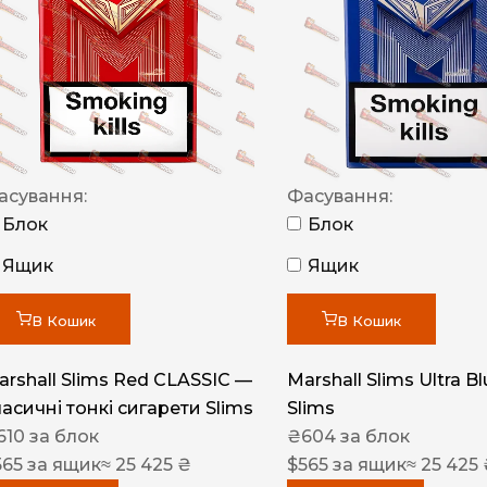
NERO
NERO
Гуцульскі
Italian Blend 821
OSCAR
асування:
Фасування:
Блок
Блок
Dandy
Ящик
Ящик
JM
MAN
В Кошик
В Кошик
Arizona
arshall Slims Red CLASSIC —
Marshall Slims Ultra B
Cigaronne
ласичні тонкі сигарети Slims
Slims
Сигарети LD
610
за блок
₴
604
за блок
565
за ящик
≈ 25 425 ₴
$
565
за ящик
≈ 25 425