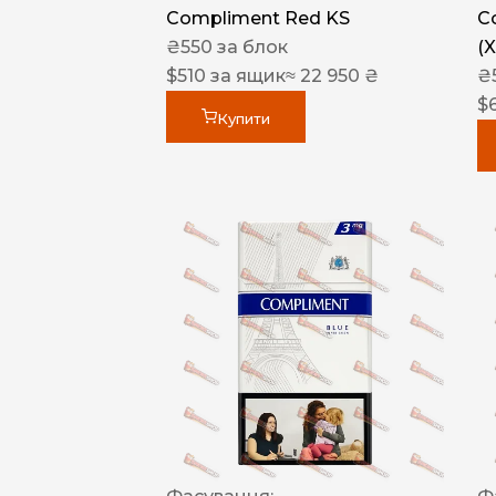
Compliment Red KS
C
₴
550
за блок
(
$
510
за ящик
≈ 22 950 ₴
₴
$
Купити