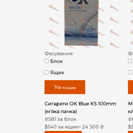
Фасування:
Ф
Блок
Ящик
В Кошик
Сигарети OK Blue KS 100mm
M
(м’яка пачка)
к
₴
581
за блок
₴
$
540
за ящик
≈ 24 300 ₴
$