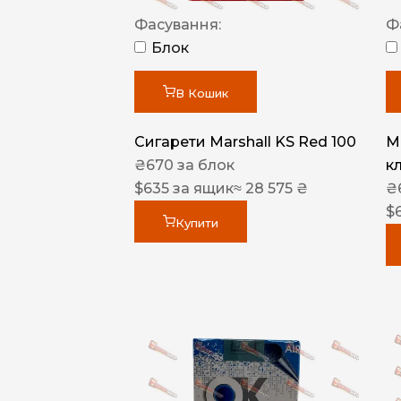
Фасування:
Ф
Блок
В Кошик
Сигарети Marshall KS Red 100
M
₴
670
за блок
к
$
635
за ящик
≈ 28 575 ₴
₴
$
Купити