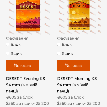
Фасування:
Фасування:
Блок
Блок
Ящик
Ящик
В Кошик
В Кошик
DESERT Evening KS
DESERT Morning KS
94 mm (в мʼякій
94 mm (в мʼякій
пачці)
пачці)
₴
605
за блок
₴
605
за блок
$
560
за ящик
≈ 25 200
$
560
за ящик
≈ 25 200