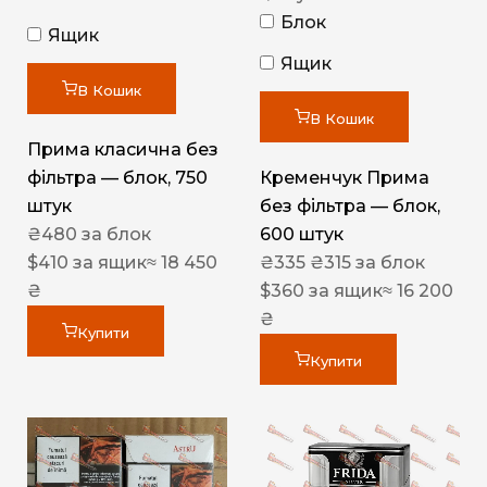
Блок
Ящик
Ящик
В Кошик
В Кошик
Прима класична без
фільтра — блок, 750
Кременчук Прима
штук
без фільтра — блок,
₴
480
за блок
600 штук
$
410
за ящик
≈ 18 450
₴
335
₴
315
за блок
₴
$
360
за ящик
≈ 16 200
₴
Купити
Купити