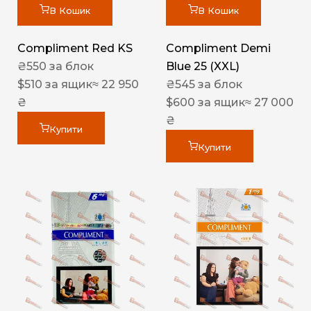
В Кошик
В Кошик
Compliment Red KS
Compliment Demi
₴
550
за блок
Blue 25 (XXL)
$
510
за ящик
≈ 22 950
₴
545
за блок
₴
$
600
за ящик
≈ 27 000
₴
Купити
Купити