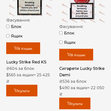
Фасування:
Блок
Фасування:
Блок
Ящик
Ящик
В Кошик
В Кошик
Lucky Strike Red KS
₴
604
за блок
Сигарети Lucky Strike
$
565
за ящик
≈ 25 425
Demi
₴
₴
536
за блок
$
490
за ящик
≈ 22 050
Купити
₴
Купити