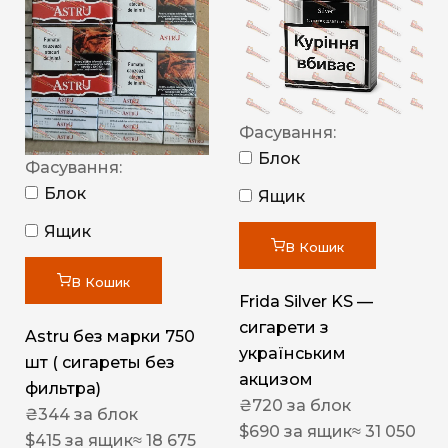
Фасування:
Блок
Фасування:
Блок
Ящик
Ящик
В Кошик
В Кошик
Frida Silver KS —
сигарети з
Astru без марки 750
українським
шт ( сигареты без
акцизом
фильтра)
₴
720
за блок
₴
344
за блок
$
690
за ящик
≈ 31 050
$
415
за ящик
≈ 18 675