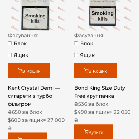
Фасування:
Фасування:
Блок
Блок
Ящик
Ящик
В Кошик
В Кошик
Kent Crystal Demi —
Bond King Size Duty
сигарети з турбо
Free круг пачка
фільтром
₴
536
за блок
₴
650
за блок
$
490
за ящик
≈ 22 050
$
600
за ящик
≈ 27 000
₴
₴
Купити