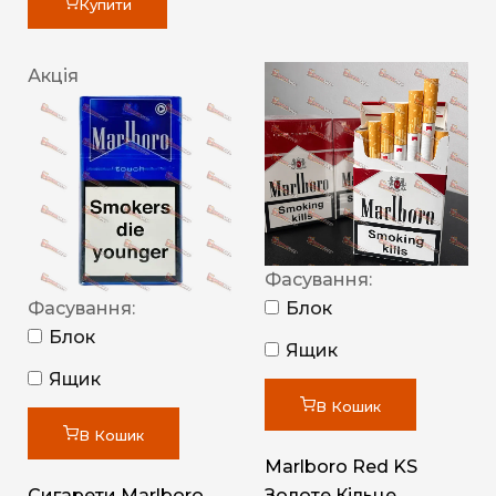
Купити
Акція
Фасування:
Фасування:
Блок
Блок
Ящик
Ящик
В Кошик
В Кошик
Marlboro Red KS
Сигарети Marlboro
Золоте Кільце