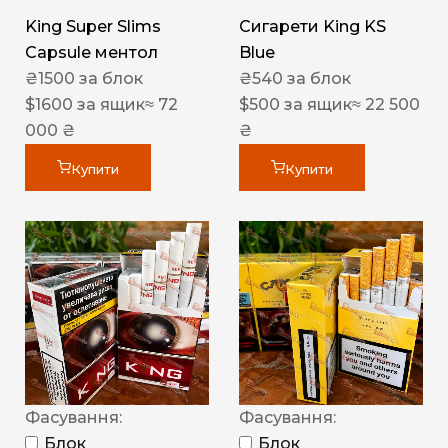
King Super Slims
Сигарети King KS
Capsule ментол
Blue
₴
1500
за блок
₴
540
за блок
$
1600
за ящик
≈ 72
$
500
за ящик
≈ 22 500
000 ₴
₴
Купити
Купити
Фасування:
Фасування:
Блок
Блок