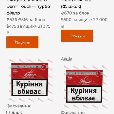
Demi Touch — турбо
(Флажок)
фільтр
₴
670
за блок
₴
536
₴
516
за блок
$
600
за ящик
≈ 27 000
$
475
за ящик
≈ 21 375
₴
₴
Купити
Купити
Акція
Фасування:
Блок
Фасування: