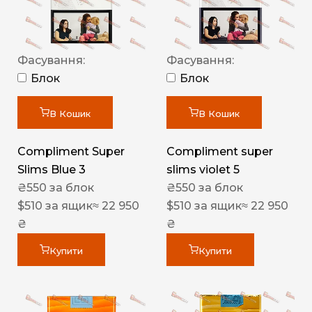
Фасування:
Фасування:
Блок
Блок
В Кошик
В Кошик
Compliment Super
Compliment super
Slims Blue 3
slims violet 5
₴
550
за блок
₴
550
за блок
$
510
за ящик
≈ 22 950
$
510
за ящик
≈ 22 950
₴
₴
Купити
Купити