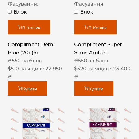
Фасування:
Фасування:
Блок
Блок
В Кошик
В Кошик
Compliment Demi
Compliment Super
Blue (20) (6)
Slims Amber 1
₴
550
за блок
₴
550
за блок
$
510
за ящик
≈ 22 950
$
520
за ящик
≈ 23 400
₴
₴
Купити
Купити