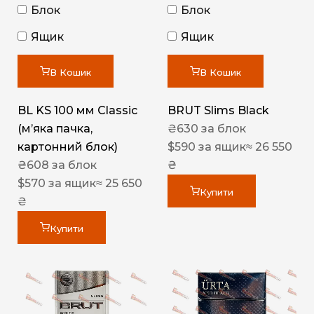
Блок
Блок
Ящик
Ящик
В Кошик
В Кошик
BL KS 100 мм Classic
BRUT Slims Black
(м’яка пачка,
₴
630
за блок
картонний блок)
$
590
за ящик
≈ 26 550
₴
608
за блок
₴
$
570
за ящик
≈ 25 650
Купити
₴
Купити