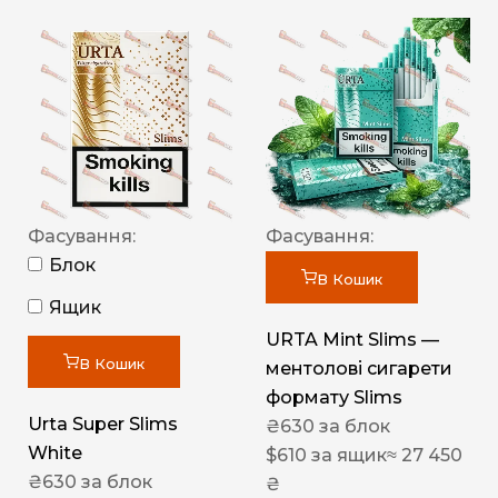
Фасування:
Фасування:
Блок
В Кошик
Ящик
URTA Mint Slims —
В Кошик
ментолові сигарети
формату Slims
Urta Super Slims
₴
630
за блок
White
$
610
за ящик
≈ 27 450
₴
630
за блок
₴