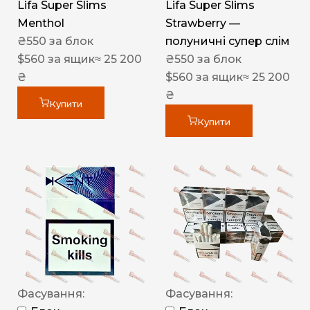
Lifa Super Slims
Lifa Super Slims
Menthol
Strawberry —
₴
550
за блок
полуничні супер слім
$
560
за ящик
≈ 25 200
₴
550
за блок
₴
$
560
за ящик
≈ 25 200
₴
Купити
Купити
Фасування:
Фасування: