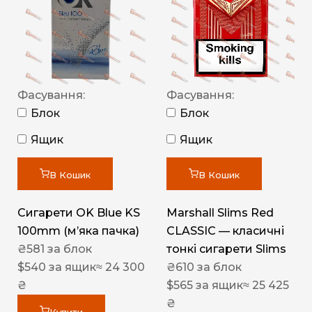
Фасування:
Фасування:
Блок
Блок
Ящик
Ящик
В Кошик
В Кошик
Сигарети OK Blue KS
Marshall Slims Red
100mm (м’яка пачка)
CLASSIC — класичні
₴
581
за блок
тонкі сигарети Slims
$
540
за ящик
≈ 24 300
₴
610
за блок
₴
$
565
за ящик
≈ 25 425
₴