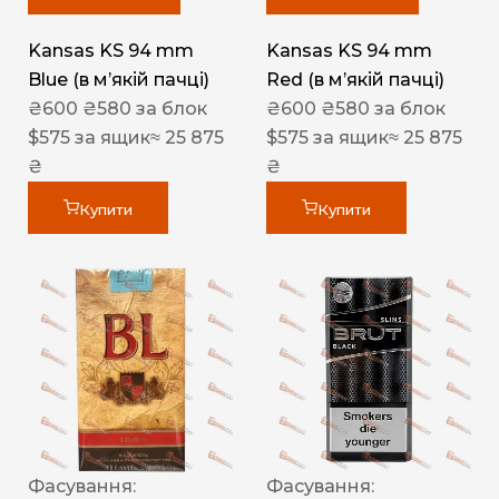
Kansas KS 94 mm
Kansas KS 94 mm
Blue (в мʼякій пачці)
Red (в мʼякій пачці)
₴
600
₴
580
за блок
₴
600
₴
580
за блок
$
575
за ящик
≈ 25 875
$
575
за ящик
≈ 25 875
₴
₴
Купити
Купити
Фасування:
Фасування: