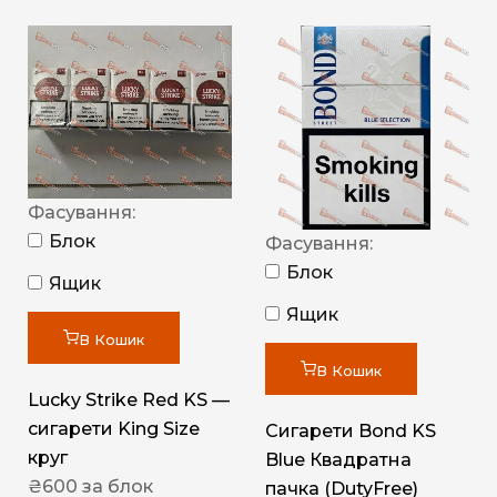
Фасування:
Блок
Фасування:
Блок
Ящик
Ящик
В Кошик
В Кошик
Lucky Strike Red KS —
сигарети King Size
Сигарети Bond KS
круг
Blue Квадратна
₴
600
за блок
пачка (DutyFree)