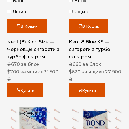
Блок
Блок
Ящик
Ящик
В Кошик
В Кошик
Kent (8) King Size —
Kent 8 Blue KS —
Черновцы сигарети з
сигарети з турбо
турбо фільтром
фільтром
₴
670
за блок
₴
660
за блок
$
700
за ящик
≈ 31 500
$
620
за ящик
≈ 27 900
₴
₴
Купити
Купити