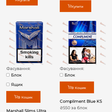
Купити
Купити
Фасування:
Фасування:
Блок
Блок
Ящик
В Кошик
В Кошик
Compliment Blue KS
₴
550
за блок
Marshall Slims Ultra