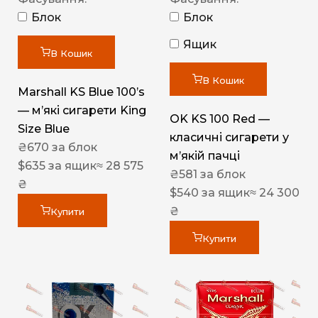
Блок
Блок
Ящик
В Кошик
В Кошик
Marshall KS Blue 100’s
— м’які сигарети King
OK KS 100 Red —
Size Blue
класичні сигарети у
₴
670
за блок
м’якій пачці
$
635
за ящик
≈ 28 575
₴
581
за блок
₴
$
540
за ящик
≈ 24 300
₴
Купити
Купити