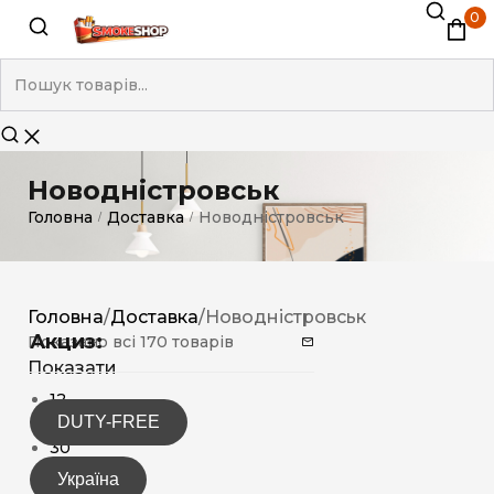
0
Новодністровськ
Головна
Доставка
Новодністровськ
/
/
Головна
/
Доставка
/
Новодністровськ
Акциз:
Показано всі 170 товарів
Показати
12
DUTY-FREE
15
30
Україна