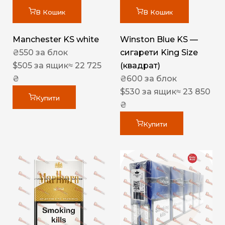
В Кошик
В Кошик
Manchester KS white
Winston Blue KS —
₴
550
за блок
сигарети King Size
$
505
за ящик
≈ 22 725
(квадрат)
₴
₴
600
за блок
$
530
за ящик
≈ 23 850
Купити
₴
Купити