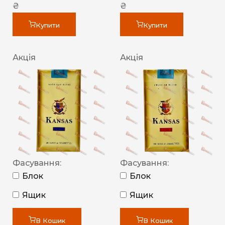
₴
₴
Купити
Купити
Акція
Акція
Фасування:
Фасування:
Блок
Блок
Ящик
Ящик
В Кошик
В Кошик