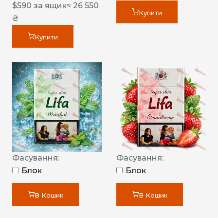
$
590
за ящик
≈ 26 550
Купити
₴
Купити
Фасування:
Фасування:
Блок
Блок
В Кошик
В Кошик