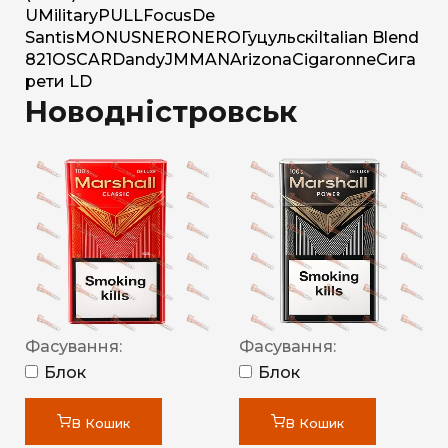
U
Military
PULL
Focus
De
Santis
MONUS
NERO
NERO
Гуцульскі
Italian Blend
821
OSCAR
Dandy
JM
MAN
Arizona
Cigaronne
Сига
рети LD
Новодністровськ
Фасування:
Фасування:
Блок
Блок
В Кошик
В Кошик