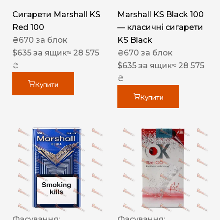
Сигарети Marshall KS
Marshall KS Black 100
Red 100
— класичні сигарети
₴
670
за блок
KS Black
$
635
за ящик
≈ 28 575
₴
670
за блок
₴
$
635
за ящик
≈ 28 575
₴
Купити
Купити
Фасування:
Фасування: