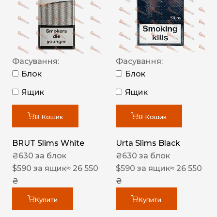
Фасування:
Фасування:
Блок
Блок
Ящик
Ящик
В Кошик
В Кошик
BRUT Slims White
Urta Slims Black
₴
630
за блок
₴
630
за блок
$
590
за ящик
≈ 26 550
$
590
за ящик
≈ 26 550
₴
₴
Купити
Купити