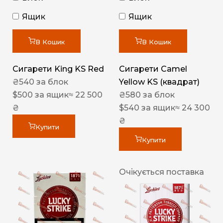
Ящик
Ящик
В Кошик
В Кошик
Сигарети King KS Red
Сигарети Camel
₴
540
за блок
Yellow KS (квадрат)
$
500
за ящик
≈ 22 500
₴
580
за блок
₴
$
540
за ящик
≈ 24 300
₴
Купити
Купити
Очікується поставка