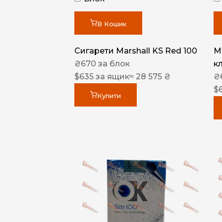
В Кошик
Сигарети Marshall KS Red 100
M
₴
670
за блок
к
$
635
за ящик
≈ 28 575 ₴
₴
$
Купити