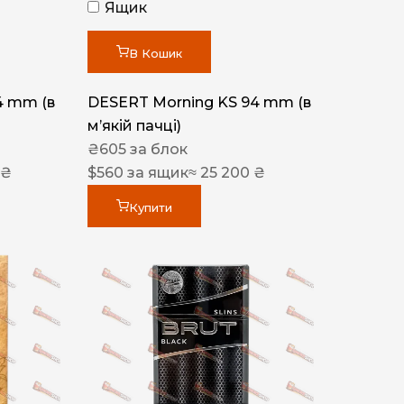
Ящик
В Кошик
4 mm (в
DESERT Morning KS 94 mm (в
мʼякій пачці)
₴
605
за блок
 ₴
$
560
за ящик
≈ 25 200 ₴
Купити