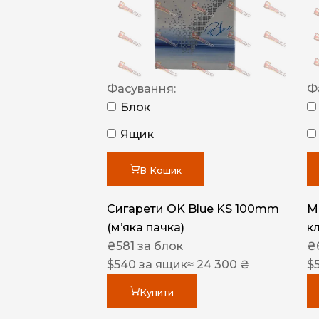
Фасування:
Ф
Блок
Ящик
В Кошик
Сигарети OK Blue KS 100mm
M
(м’яка пачка)
к
₴
581
за блок
₴
$
540
за ящик
≈ 24 300 ₴
$
Купити