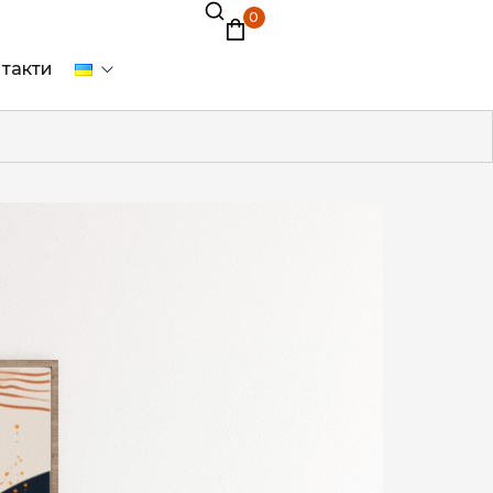
0
такти