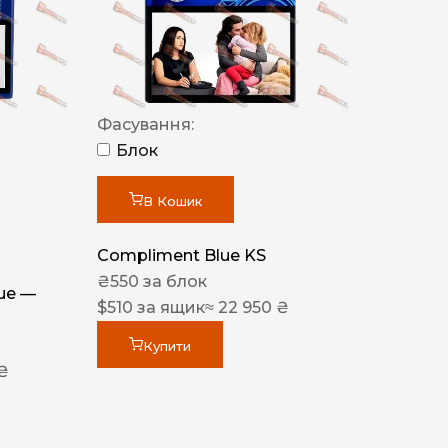
Фасування:
Блок
В Кошик
Compliment Blue KS
₴
550
за блок
lue —
$
510
за ящик
≈ 22 950 ₴
Купити
 ₴