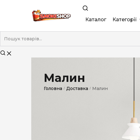
Каталог
Категорії
King Size
Demi
Super Slim
Малин
Nano
Головна
Доставка
Малин
/
/
Без фільтра
Duty-Free
Електронні
Смакові (кап