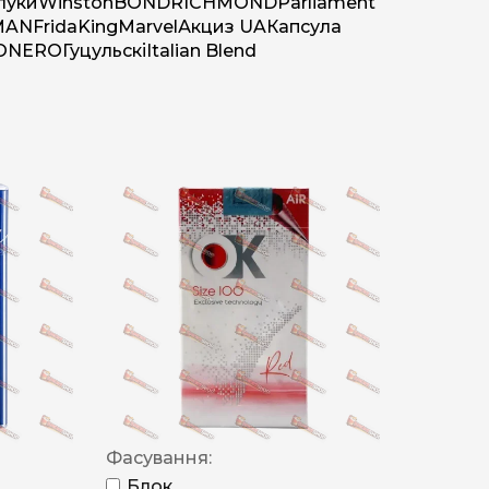
луки
Winston
BOND
RICHMOND
Parliament
MAN
Frida
King
Marvel
Акциз UA
Капсула
O
NERO
Гуцульскі
Italian Blend
Фасування:
Блок