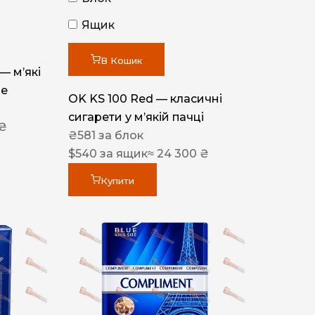
Ящик
В Кошик
 — м’які
ue
OK KS 100 Red — класичні
сигарети у м’якій пачці
 ₴
₴
581
за блок
$
540
за ящик
≈ 24 300 ₴
Купити