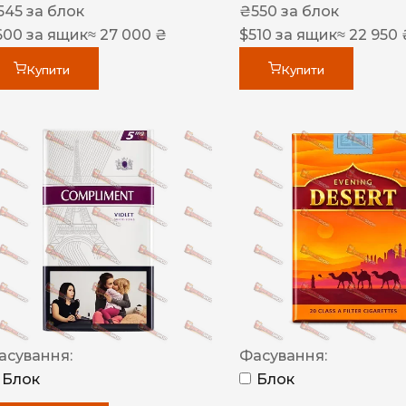
545
за блок
₴
550
за блок
600
за ящик
≈ 27 000 ₴
$
510
за ящик
≈ 22 950 
Купити
Купити
асування:
Фасування:
Блок
Блок