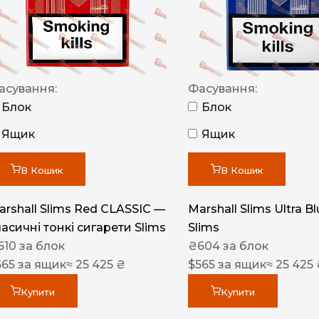
NERO
NERO
Гуцульскі
асування:
Фасування:
Italian Blend 821
Блок
Блок
OSCAR
Ящик
Ящик
Dandy
В Кошик
В Кошик
JM
MAN
arshall Slims Red CLASSIC —
Marshall Slims Ultra B
ласичні тонкі сигарети Slims
Slims
Arizona
610
за блок
₴
604
за блок
Cigaronne
565
за ящик
≈ 25 425 ₴
$
565
за ящик
≈ 25 425
Сигарети LD
Купити
Купити