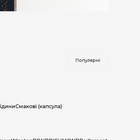
ідини
Смакові (капсула)