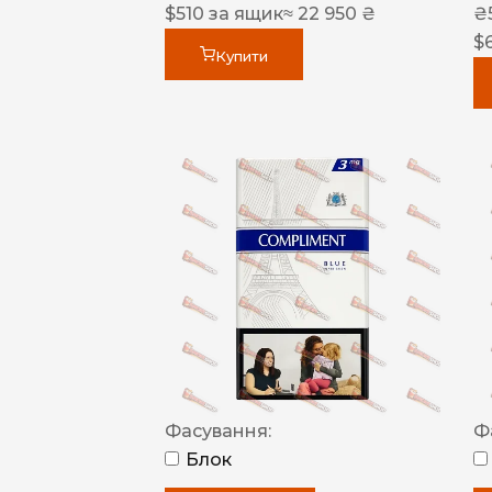
$
510
за ящик
≈ 22 950 ₴
₴
$
Купити
Фасування:
Ф
Блок