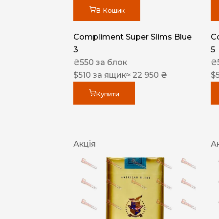
В Кошик
Compliment Super Slims Blue
C
3
5
₴
550
за блок
₴
$
510
за ящик
≈ 22 950 ₴
$
Купити
Акція
А