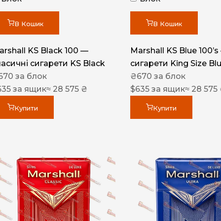
Акциз UA
Капсула (смак)
В Кошик
В Кошик
Manchester
arshall KS Black 100 —
Marshall KS Blue 100’s
Nistru
ласичні сигарети KS Black
сигарети King Size Bl
670
за блок
₴
670
за блок
Leana
635
за ящик
≈ 28 575 ₴
$
635
за ящик
≈ 28 575
Montecristo
Купити
Купити
ASTRU
Military
PULL
Focus
De Santis
MONUS