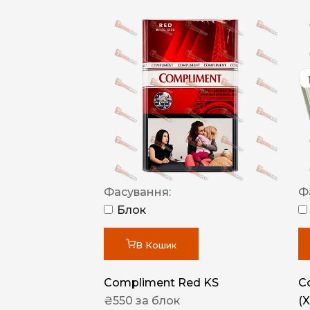
Фасування:
Ф
Блок
В Кошик
Compliment Red KS
C
₴
550
за блок
(