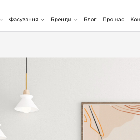
Фасування
Бренди
Блог
Про нас
Кон
Ящик
Elf Bar
Блок
Compliment
Львів
Marshall
Marlboro
OK
ÜRTA
сула)
Lifa
BRUT