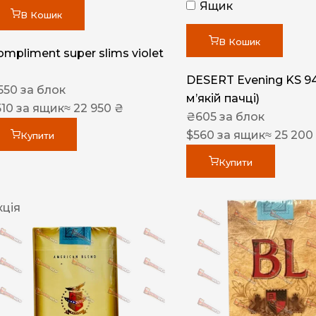
Ящик
В Кошик
В Кошик
ompliment super slims violet
DESERT Evening KS 9
550
за блок
мʼякій пачці)
510
за ящик
≈ 22 950 ₴
₴
605
за блок
$
560
за ящик
≈ 25 200
Купити
Купити
кція