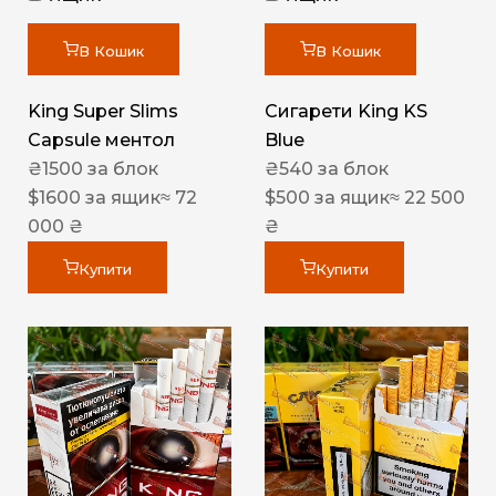
В Кошик
В Кошик
King Super Slims
Сигарети King KS
Capsule ментол
Blue
₴
1500
за блок
₴
540
за блок
$
1600
за ящик
≈ 72
$
500
за ящик
≈ 22 500
000 ₴
₴
Купити
Купити