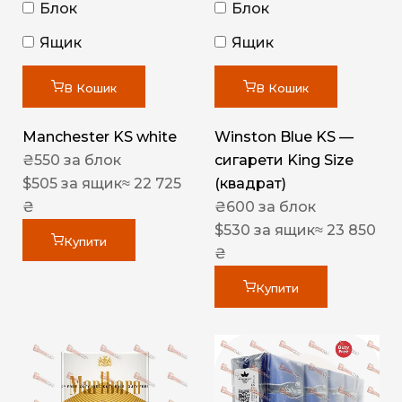
Блок
Блок
Ящик
Ящик
В Кошик
В Кошик
Manchester KS white
Winston Blue KS —
₴
550
за блок
сигарети King Size
$
505
за ящик
≈ 22 725
(квадрат)
₴
₴
600
за блок
$
530
за ящик
≈ 23 850
Купити
₴
Купити