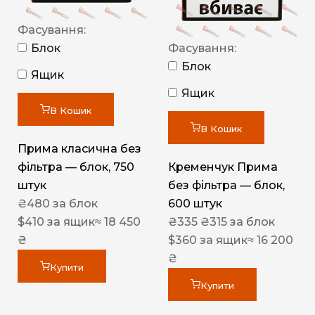
Фасування:
Блок
Фасування:
Блок
Ящик
Ящик
В Кошик
В Кошик
Прима класична без
фільтра — блок, 750
Кременчук Прима
штук
без фільтра — блок,
₴
480
за блок
600 штук
$
410
за ящик
≈ 18 450
₴
335
₴
315
за блок
₴
$
360
за ящик
≈ 16 200
₴
Купити
Купити