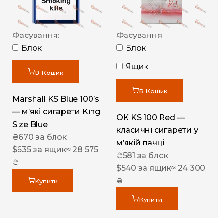
Фасування:
Фасування:
Блок
Блок
Ящик
В Кошик
В Кошик
Marshall KS Blue 100’s
— м’які сигарети King
OK KS 100 Red —
Size Blue
класичні сигарети у
₴
670
за блок
м’якій пачці
$
635
за ящик
≈ 28 575
₴
581
за блок
₴
$
540
за ящик
≈ 24 300
₴
Купити
Купити