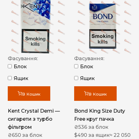
Фасування:
Фасування:
Блок
Блок
Ящик
Ящик
В Кошик
В Кошик
Kent Crystal Demi —
Bond King Size Duty
сигарети з турбо
Free круг пачка
фільтром
₴
536
за блок
₴
650
за блок
$
490
за ящик
≈ 22 050