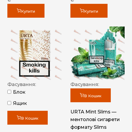
Купити
Купити
Фасування:
Фасування:
Блок
В Кошик
Ящик
URTA Mint Slims —
В Кошик
ментолові сигарети
формату Slims