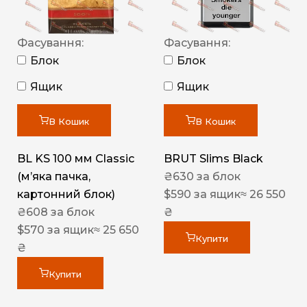
Фасування:
Фасування:
Блок
Блок
Ящик
Ящик
В Кошик
В Кошик
BL KS 100 мм Classic
BRUT Slims Black
(м’яка пачка,
₴
630
за блок
картонний блок)
$
590
за ящик
≈ 26 550
₴
608
за блок
₴
$
570
за ящик
≈ 25 650
Купити
₴
Купити