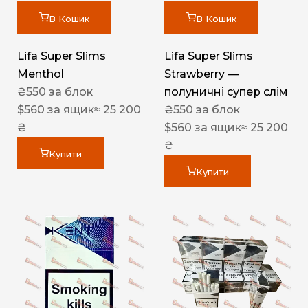
В Кошик
В Кошик
Lifa Super Slims
Lifa Super Slims
Menthol
Strawberry —
₴
550
за блок
полуничні супер слім
$
560
за ящик
≈ 25 200
₴
550
за блок
₴
$
560
за ящик
≈ 25 200
₴
Купити
Купити