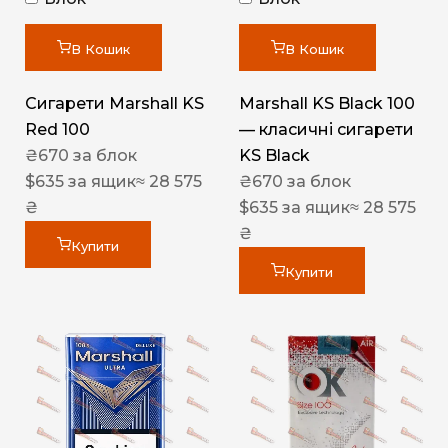
В Кошик
В Кошик
Сигарети Marshall KS
Marshall KS Black 100
Red 100
— класичні сигарети
₴
670
за блок
KS Black
$
635
за ящик
≈ 28 575
₴
670
за блок
₴
$
635
за ящик
≈ 28 575
₴
Купити
Купити