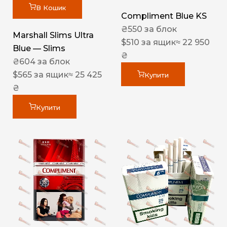
В Кошик
Compliment Blue KS
₴
550
за блок
Marshall Slims Ultra
$
510
за ящик
≈ 22 950
Blue — Slims
₴
₴
604
за блок
$
565
за ящик
≈ 25 425
Купити
₴
Купити