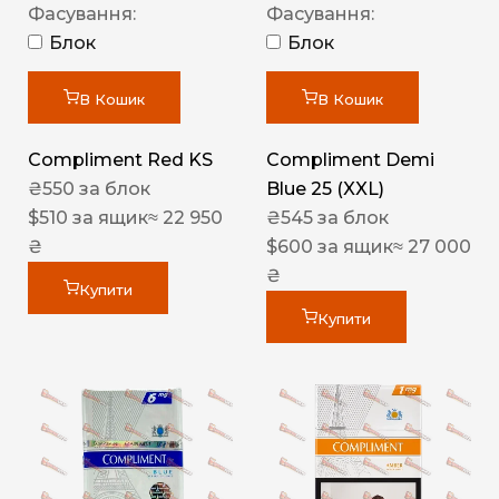
Фасування:
Фасування:
Блок
Блок
В Кошик
В Кошик
Compliment Red KS
Compliment Demi
₴
550
за блок
Blue 25 (XXL)
$
510
за ящик
≈ 22 950
₴
545
за блок
₴
$
600
за ящик
≈ 27 000
₴
Купити
Купити