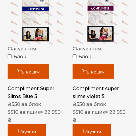
Фасування:
Фасування:
Блок
Блок
В Кошик
В Кошик
Compliment Super
Compliment super
Slims Blue 3
slims violet 5
₴
550
за блок
₴
550
за блок
$
510
за ящик
≈ 22 950
$
510
за ящик
≈ 22 950
₴
₴
Купити
Купити