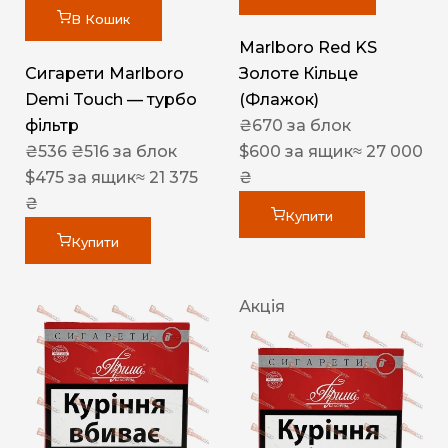
В Кошик
Marlboro Red KS
Сигарети Marlboro
Золоте Кільце
Demi Touch — турбо
(Флажок)
фільтр
₴
670
за блок
₴
536
₴
516
за блок
$
600
за ящик
≈ 27 000
$
475
за ящик
≈ 21 375
₴
₴
Купити
Купити
Акція