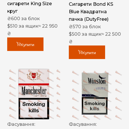
сигарети King Size
Сигарети Bond KS
круг
Blue Квадратна
₴
600
за блок
пачка (DutyFree)
$
510
за ящик
≈ 22 950
₴
570
за блок
₴
$
500
за ящик
≈ 22 500
₴
Купити
Купити
Фасування:
Фасування: