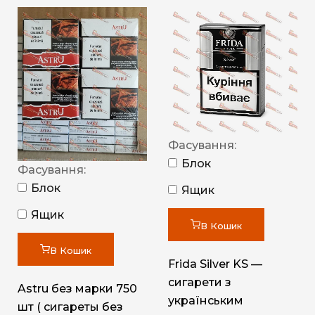
Фасування:
Блок
Фасування:
Блок
Ящик
Ящик
В Кошик
В Кошик
Frida Silver KS —
сигарети з
Astru без марки 750
українським
шт ( сигареты без