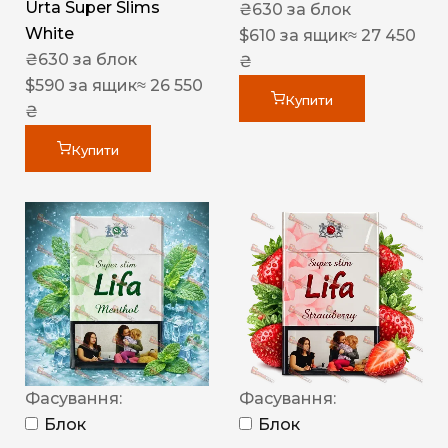
Urta Super Slims
₴
630
за блок
White
$
610
за ящик
≈ 27 450
₴
630
за блок
₴
$
590
за ящик
≈ 26 550
Купити
₴
Купити
Фасування:
Фасування:
Блок
Блок