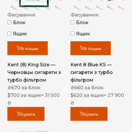
Фасування:
Фасування:
Блок
Блок
Ящик
Ящик
В Кошик
В Кошик
Kent (8) King Size —
Kent 8 Blue KS —
Черновцы сигарети з
сигарети з турбо
турбо фільтром
фільтром
₴
670
за блок
₴
660
за блок
$
700
за ящик
≈ 31 500
$
620
за ящик
≈ 27 900
₴
₴
Купити
Купити