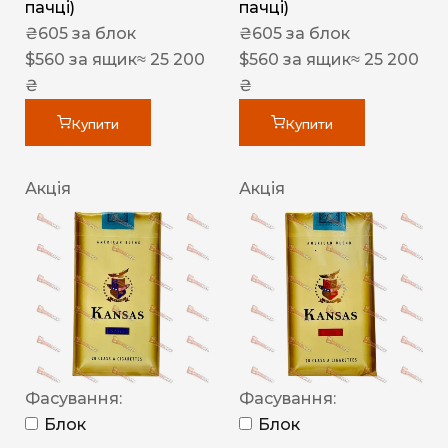
пачці)
пачці)
₴
605
за блок
₴
605
за блок
$
560
за ящик
≈ 25 200
$
560
за ящик
≈ 25 200
₴
₴
Купити
Купити
Акція
Акція
Фасування:
Фасування:
Блок
Блок