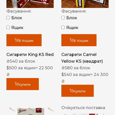
Фасування:
Фасування:
Блок
Блок
Ящик
Ящик
В Кошик
В Кошик
Сигарети King KS Red
Сигарети Camel
₴
540
за блок
Yellow KS (квадрат)
$
500
за ящик
≈ 22 500
₴
580
за блок
₴
$
540
за ящик
≈ 24 300
₴
Купити
Купити
Очікується поставка