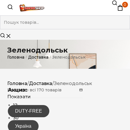
0
Зеленодольськ
Головна
Доставка
Зеленодольськ
/
/
Головна
/
Доставка
/
Зеленодольськ
Акциз:
Показано всі 170 товарів
Показати
12
DUTY-FREE
15
30
Україна