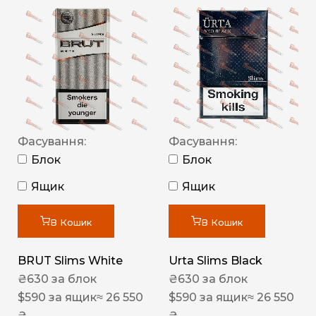
Фасування:
Фасування:
Блок
Блок
Ящик
Ящик
В Кошик
В Кошик
BRUT Slims White
Urta Slims Black
₴
630
за блок
₴
630
за блок
$
590
за ящик
≈ 26 550
$
590
за ящик
≈ 26 550
₴
₴