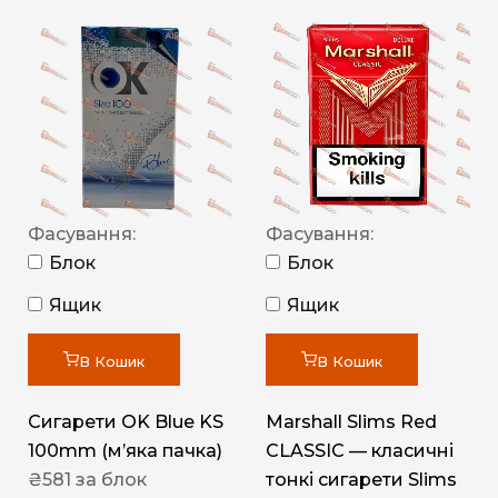
Фасування:
Фасування:
Блок
Блок
Ящик
Ящик
В Кошик
В Кошик
Сигарети OK Blue KS
Marshall Slims Red
100mm (м’яка пачка)
CLASSIC — класичні
₴
581
за блок
тонкі сигарети Slims