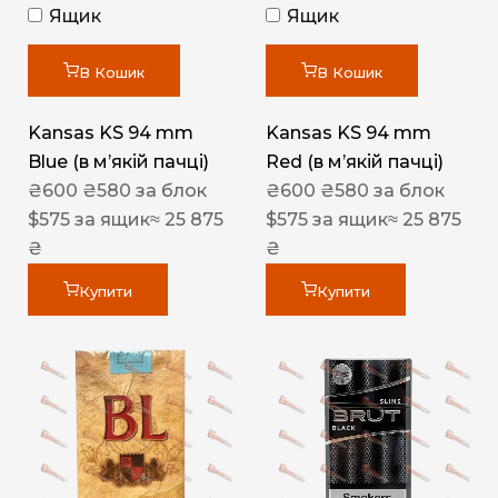
Ящик
Ящик
В Кошик
В Кошик
Kansas KS 94 mm
Kansas KS 94 mm
Blue (в мʼякій пачці)
Red (в мʼякій пачці)
₴
600
₴
580
за блок
₴
600
₴
580
за блок
$
575
за ящик
≈ 25 875
$
575
за ящик
≈ 25 875
₴
₴
Купити
Купити