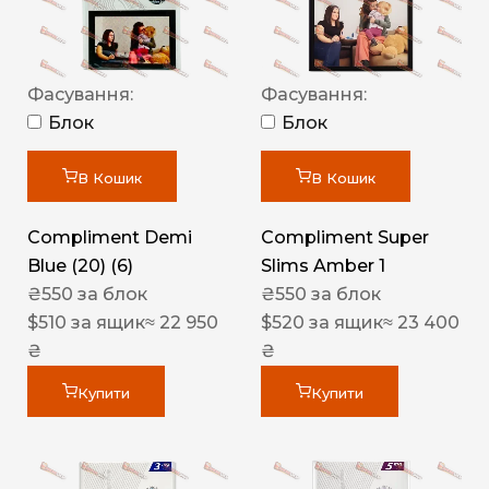
Фасування:
Фасування:
Блок
Блок
В Кошик
В Кошик
Compliment Demi
Compliment Super
Blue (20) (6)
Slims Amber 1
₴
550
за блок
₴
550
за блок
$
510
за ящик
≈ 22 950
$
520
за ящик
≈ 23 400
₴
₴
Купити
Купити