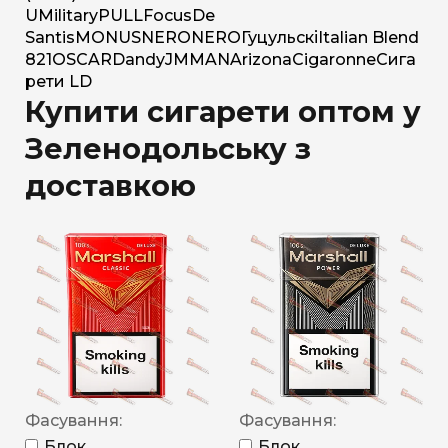
U
Military
PULL
Focus
De
Santis
MONUS
NERO
NERO
Гуцульскі
Italian Blend
821
OSCAR
Dandy
JM
MAN
Arizona
Cigaronne
Сига
рети LD
Купити сигарети оптом у
Зеленодольську з
доставкою
Фасування:
Фасування:
Блок
Блок