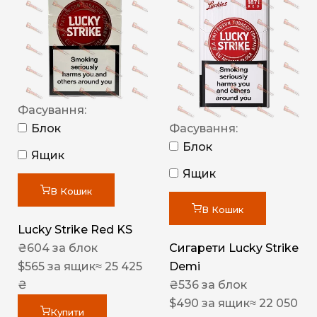
Фасування:
Блок
Фасування:
Блок
Ящик
Ящик
В Кошик
В Кошик
Lucky Strike Red KS
₴
604
за блок
Сигарети Lucky Strike
$
565
за ящик
≈ 25 425
Demi
₴
₴
536
за блок
$
490
за ящик
≈ 22 050
Купити