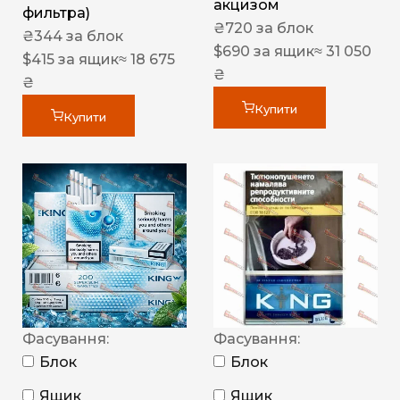
акцизом
фильтра)
₴
720
за блок
₴
344
за блок
$
690
за ящик
≈ 31 050
$
415
за ящик
≈ 18 675
₴
₴
Купити
Купити
Фасування:
Фасування:
Блок
Блок
Ящик
Ящик