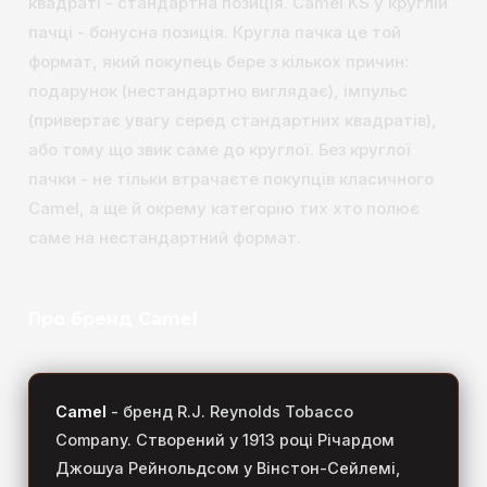
квадраті - стандартна позиція. Camel KS у круглій
пачці - бонусна позиція. Кругла пачка це той
формат, який покупець бере з кількох причин:
подарунок (нестандартно виглядає), імпульс
(привертає увагу серед стандартних квадратів),
або тому що звик саме до круглої. Без круглої
пачки - не тільки втрачаєте покупців класичного
Camel, а ще й окрему категорію тих хто полює
саме на нестандартний формат.
Про бренд Camel
Camel
- бренд R.J. Reynolds Tobacco
Company. Створений у 1913 році Річардом
Джошуа Рейнольдсом у Вінстон-Сейлемі,