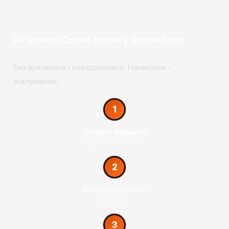
Як купити Camel оптом у SmokeShop
Без договорів і передоплати. Написали -
відправили.
1
Оберіть формати
Будь-які з 2 позицій
2
Вкажіть кількість
Від 1 блоку
3