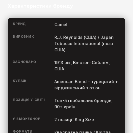
Характеристики бренду
БРЕНД
Camel
ВИРОБНИК
R.J. Reynolds (США) / Japan
Tobacco International (поза
США)
ЗАСНОВАНО
1913 рік, Вінстон-Сейлем,
США
КУПАЖ
American Blend - турецький +
вірджинський тютюн
ПОЗИЦІЯ У СВІТІ
Топ-5 глобальних брендів,
90+ країн
У SMOKESHOP
2 позиції King Size
ФОРМАТИ
Квадратна пачка / Кругла