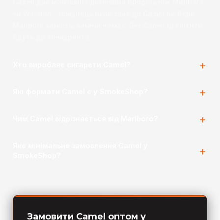
Camel дає м'якіший і димніший профіль ніж Marlboro
чи Winston - покупець який звик до Camel не бере
Marlboro замість, заміни немає. Без Camel ці клієнти
йдуть до конкурента.
Хто виробляє сигарети Camel?
Які формати Camel є у SmokeShop?
Чим Camel відрізняється від Marlboro?
Яке мінімальне замовлення Camel у
SmokeShop?
Замовити Camel оптом у