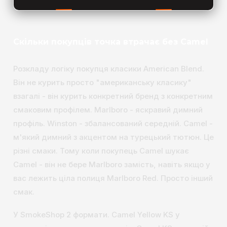
Скільки покупців точка втрачає без Camel
Розкладу логіку покупця класики American Blend.
Він не курить просто "американську класику"
взагалі - він курить конкретний бренд з конкретним
смаковим профілем. Marlboro - яскравий димний
профіль. Winston - збалансований середній. Camel -
м'який димний з акцентом на турецький тютюн. Це
різні смаки. Тому коли покупець Camel шукає
Camel - він не бере Marlboro замість, навіть якщо у
вас лежить ціла полиця Marlboro Red. Просто інший
смак.
У SmokeShop 2 формати. Camel Yellow KS у