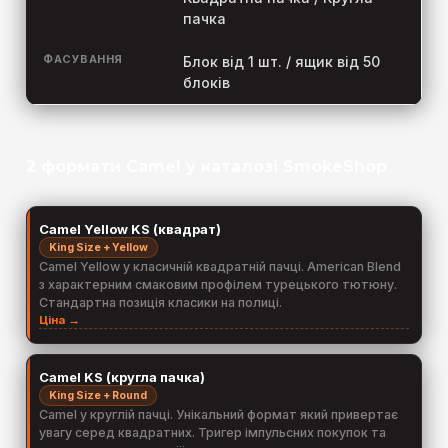
пачка
ФАСУВАННЯ
Блок від 1 шт. / ящик від 50
блоків
2 формати Camel у каталозі SmokeShop
Camel Yellow KS (квадрат)
King Size + Yellow
Camel Yellow у класичній квадратній пачці. American Blend
з характерним смаковим профілем турецького тютюну.
Стандартна позиція класики на полиці.
Ціна →
Camel KS (кругла пачка)
King Size + Round
Camel у круглій пачці. Унікальний формат який привертає
увагу серед квадратних. Тригер імпульсних покупок та