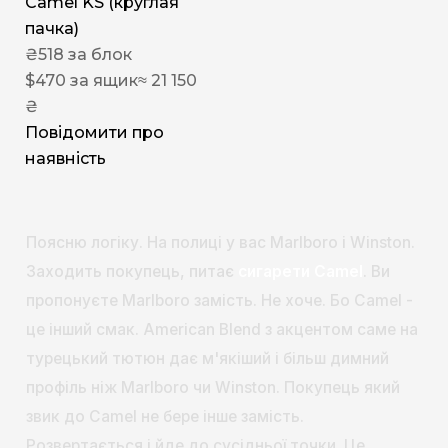
Camel KS (круглая
пачка)
₴
518
за блок
$
470
за ящик
≈ 21 150
₴
Повідомити про
наявність
Поясню логіку. На полиці у вас Marlboro і Winston.
Заходить покупець, питає
сигарети Camel
. Ви
пропонуєте Marlboro замість. Не хоче. Бо Camel -
це інший смак. American Blend з акцентом саме на
турецький тютюн дає м'якіший і більш димний
профіль ніж Marlboro чи Winston. Покупець який
звик до Camel не бере інше замість.
Розвертається і йде до сусідньої точки. Це