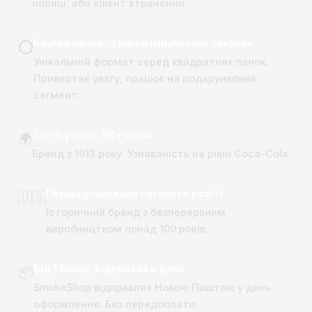
полиці, або клієнт втрачений.
Кругла пачка - тригер імпульсних покупок
⭕
Унікальний формат серед квадратних пачок.
Привертає увагу, працює на подарунковий
сегмент.
Топ-5 у світі, 90+ країн
🌍
Бренд з 1913 року. Узнаваність на рівні Coca-Cola.
Перша упакована сигарета у світі
🇺🇸
Історичний бренд з безперервним
виробництвом понад 100 років.
Від 1 блоку, відправка в день
📦
SmokeShop відправляє Новою Поштою у день
оформлення. Без передоплати.