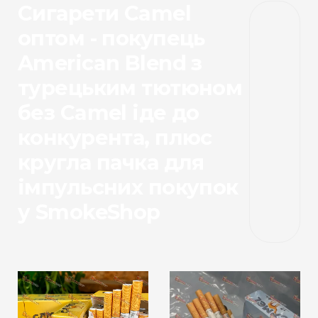
Сигарети Camel
оптом - покупець
American Blend з
турецьким тютюном
без Camel іде до
конкурента, плюс
кругла пачка для
імпульсних покупок
у SmokeShop