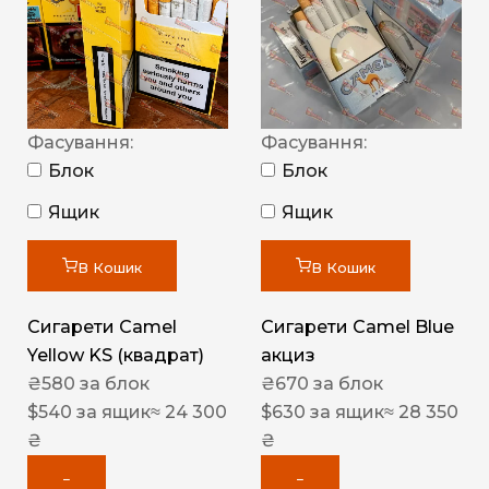
Фасування:
Фасування:
Блок
Блок
Ящик
Ящик
В Кошик
В Кошик
Сигарети Camel
Сигарети Camel Blue
Yellow KS (квадрат)
акциз
₴
580
за блок
₴
670
за блок
$
540
за ящик
≈ 24 300
$
630
за ящик
≈ 28 350
₴
₴
−
−