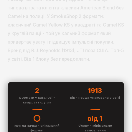
типова втрата клієнта класики American Blend без
Camel на полиці. У SmokeShop 2 формати:
класичний Camel Yellow KS у квадраті та Camel KS
у круглій пачці - той унікальний формат який
привертає увагу і підвищує імпульсні покупки.
Бренд від R.J. Reynolds (1913), JTI поза США. Топ-5
у світі. Від 1 блоку без передоплати.
2
1913
формати у каталозі -
рік - перша упакована у світі
квадрат і кругла
⭕
від 1
кругла пачка - унікальний
блоку - мінімальне
формат
замовлення