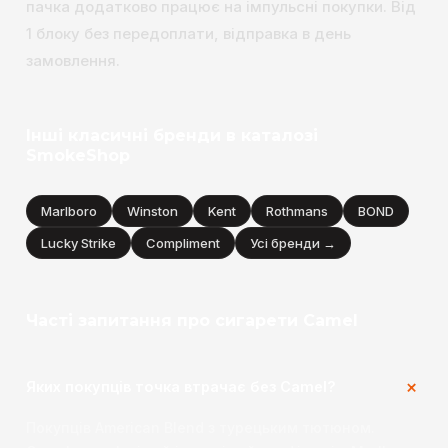
пачка додатково працює на імпульсні покупки. Від
1 блоку без передоплати, відправка в день
замовлення.
Інші класичні бренди в каталозі
SmokeShop
Marlboro
Winston
Kent
Rothmans
BOND
Lucky Strike
Compliment
Усі бренди →
Часті запитання про сигарети Camel
Яких покупців точка втрачає без Camel?
Покупців American Blend з турецьким тютюном.