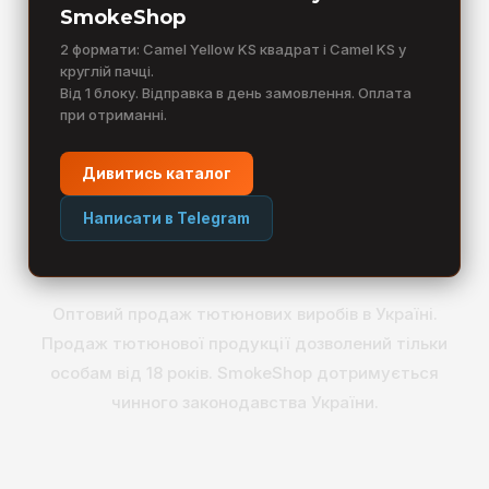
SmokeShop
2 формати: Camel Yellow KS квадрат і Camel KS у
круглій пачці.
Від 1 блоку. Відправка в день замовлення. Оплата
при отриманні.
Дивитись каталог
Написати в Telegram
Оптовий продаж тютюнових виробів в Україні.
Продаж тютюнової продукції дозволений тільки
особам від 18 років. SmokeShop дотримується
чинного законодавства України.