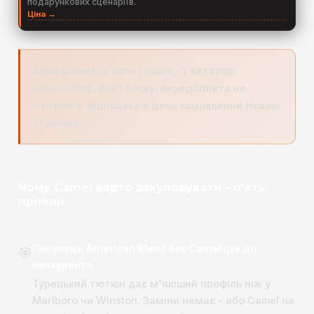
подарункових сценаріїв.
Ціна →
Ціна Camel
за блок і ящик - у каталозі
SmokeShop. Від 1 блоку, передоплата не
потрібна. Відправка в день замовлення Новою
Поштою.
Чому Camel варто закуповувати - п'ять
причин
Покупець American Blend без Camel іде до
🎯
конкурента
Турецький тютюн дає м'якіший профіль ніж у
Marlboro чи Winston. Заміни немає - або Camel на