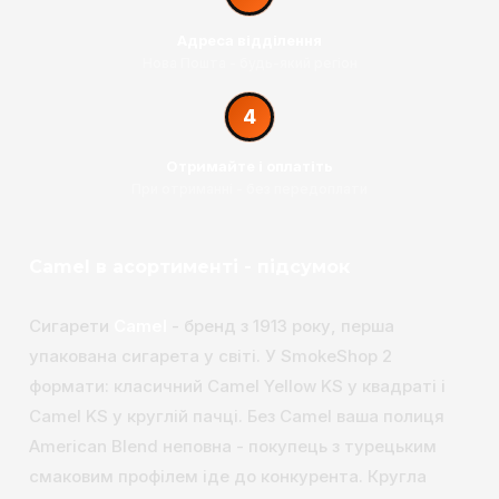
Адреса відділення
Нова Пошта - будь-який регіон
4
Отримайте і оплатіть
При отриманні - без передоплати
Camel в асортименті - підсумок
Сигарети
Camel
- бренд з 1913 року, перша
упакована сигарета у світі. У SmokeShop 2
формати: класичний Camel Yellow KS у квадраті і
Camel KS у круглій пачці. Без Camel ваша полиця
American Blend неповна - покупець з турецьким
смаковим профілем іде до конкурента. Кругла