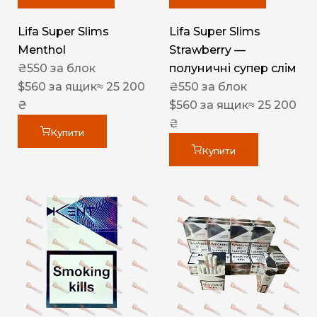
Lifa Super Slims
Lifa Super Slims
Menthol
Strawberry —
₴
550
за блок
полуничні супер слім
$
560
за ящик
≈ 25 200
₴
550
за блок
₴
$
560
за ящик
≈ 25 200
₴
Купити
Купити