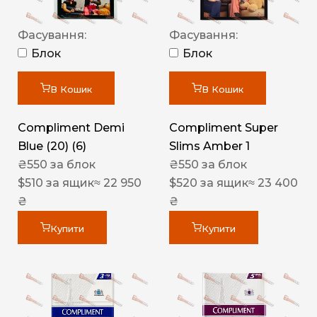
Фасування:
Фасування:
Блок
Блок
В Кошик
В Кошик
Compliment Demi
Compliment Super
Blue (20) (6)
Slims Amber 1
₴
550
за блок
₴
550
за блок
$
510
за ящик
≈ 22 950
$
520
за ящик
≈ 23 400
₴
₴
Купити
Купити