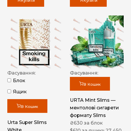
Купити
Купити
Фасування:
Фасування:
Блок
В Кошик
Ящик
URTA Mint Slims —
В Кошик
ментолові сигарети
формату Slims
Urta Super Slims
₴
630
за блок
White
$
610
за ящик
≈ 27 450