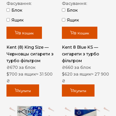
Фасування:
Фасування:
Блок
Блок
Ящик
Ящик
В Кошик
В Кошик
Kent (8) King Size —
Kent 8 Blue KS —
Черновцы сигарети з
сигарети з турбо
турбо фільтром
фільтром
₴
670
за блок
₴
660
за блок
$
700
за ящик
≈ 31 500
$
620
за ящик
≈ 27 900
₴
₴
Купити
Купити