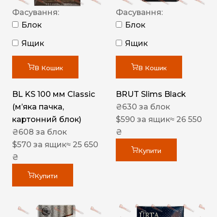
Фасування:
Фасування:
Блок
Блок
Ящик
Ящик
В Кошик
В Кошик
BL KS 100 мм Classic
BRUT Slims Black
(м’яка пачка,
₴
630
за блок
картонний блок)
$
590
за ящик
≈ 26 550
₴
608
за блок
₴
$
570
за ящик
≈ 25 650
Купити
₴
Купити