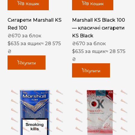
В Кошик
В Кошик
Сигарети Marshall KS
Marshall KS Black 100
Red 100
— класичні сигарети
₴
670
за блок
KS Black
$
635
за ящик
≈ 28 575
₴
670
за блок
₴
$
635
за ящик
≈ 28 575
₴
Купити
Купити