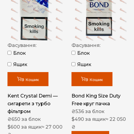
Фасування:
Фасування:
Блок
Блок
Ящик
Ящик
В Кошик
В Кошик
Kent Crystal Demi —
Bond King Size Duty
сигарети з турбо
Free круг пачка
фільтром
₴
536
за блок
₴
650
за блок
$
490
за ящик
≈ 22 050
$
600
за ящик
≈ 27 000
₴