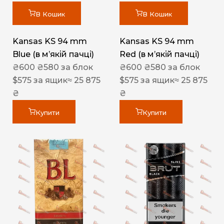
В Кошик
В Кошик
Kansas KS 94 mm
Kansas KS 94 mm
Blue (в мʼякій пачці)
Red (в мʼякій пачці)
₴
600
₴
580
за блок
₴
600
₴
580
за блок
$
575
за ящик
≈ 25 875
$
575
за ящик
≈ 25 875
₴
₴
Купити
Купити