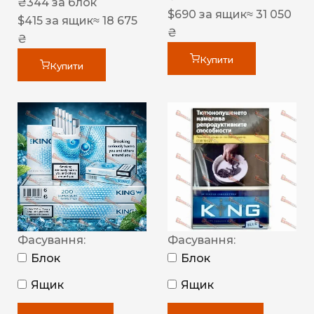
₴
344
за блок
$
690
за ящик
≈ 31 050
$
415
за ящик
≈ 18 675
₴
₴
Купити
Купити
Фасування:
Фасування:
Блок
Блок
Ящик
Ящик