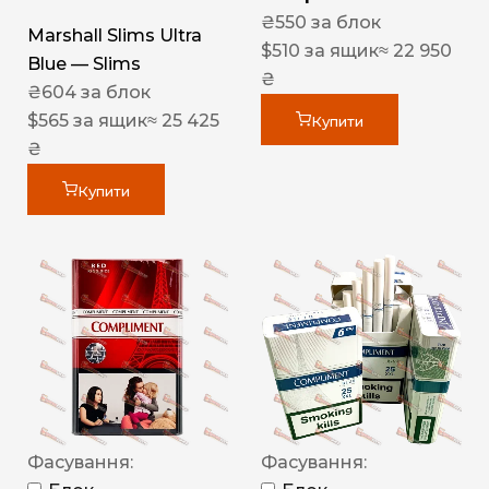
₴
550
за блок
Marshall Slims Ultra
$
510
за ящик
≈ 22 950
Blue — Slims
₴
₴
604
за блок
$
565
за ящик
≈ 25 425
Купити
₴
Купити
Фасування:
Фасування: