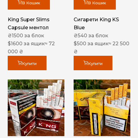
В Кошик
В Кошик
King Super Slims
Сигарети King KS
Capsule ментол
Blue
₴
1500
за блок
₴
540
за блок
$
1600
за ящик
≈ 72
$
500
за ящик
≈ 22 500
000 ₴
₴
Купити
Купити