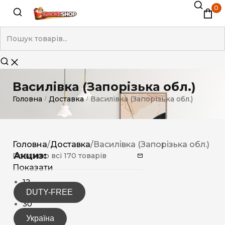
0
Василівка (Запорізька обл.)
Головна
Доставка
Василівка (Запорізька обл.)
/
/
Головна
/
Доставка
/
Василівка (Запорізька обл.)
Акциз:
Показано всі 170 товарів
Показати
12
DUTY-FREE
15
30
Україна