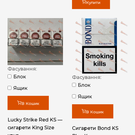
Купити
Фасування:
Блок
Фасування:
Блок
Ящик
Ящик
В Кошик
В Кошик
Lucky Strike Red KS —
сигарети King Size
Сигарети Bond KS