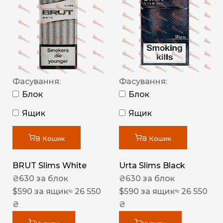
Фасування:
Фасування:
Блок
Блок
Ящик
Ящик
В Кошик
В Кошик
BRUT Slims White
Urta Slims Black
₴
630
за блок
₴
630
за блок
$
590
за ящик
≈ 26 550
$
590
за ящик
≈ 26 550
₴
₴