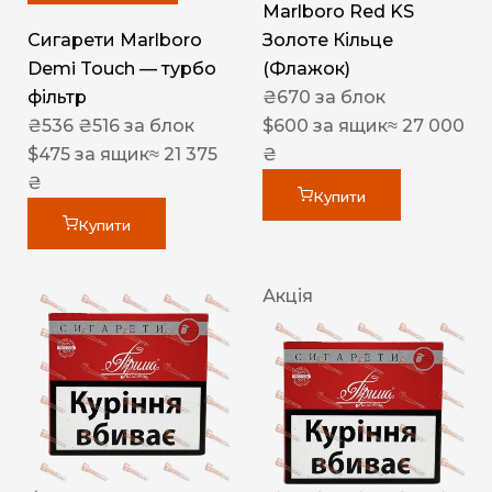
Marlboro Red KS
Сигарети Marlboro
Золоте Кільце
Demi Touch — турбо
(Флажок)
фільтр
₴
670
за блок
₴
536
₴
516
за блок
$
600
за ящик
≈ 27 000
$
475
за ящик
≈ 21 375
₴
₴
Купити
Купити
Акція