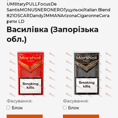
U
Military
PULL
Focus
De
Santis
MONUS
NERO
NERO
Гуцульскі
Italian Blend
821
OSCAR
Dandy
JM
MAN
Arizona
Cigaronne
Сига
рети LD
Василівка (Запорізька
обл.)
Фасування:
Фасування:
Блок
Блок