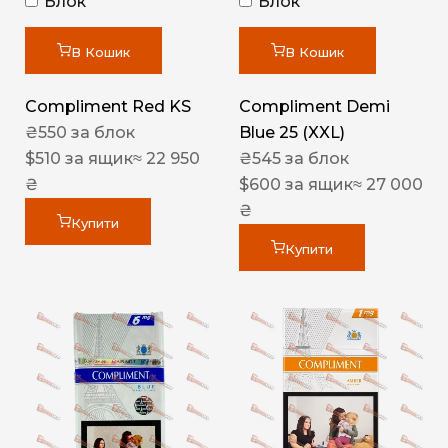
Блок
Блок
В Кошик
В Кошик
Compliment Red KS
Compliment Demi
₴
550
за блок
Blue 25 (XXL)
$
510
за ящик
≈ 22 950
₴
545
за блок
₴
$
600
за ящик
≈ 27 000
₴
Купити
Купити