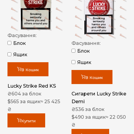
Фасування:
Блок
Фасування:
Блок
Ящик
Ящик
В Кошик
В Кошик
Lucky Strike Red KS
₴
604
за блок
Сигарети Lucky Strike
$
565
за ящик
≈ 25 425
Demi
₴
₴
536
за блок
$
490
за ящик
≈ 22 050
Купити
₴