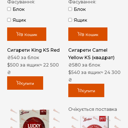
Фасування:
Фасування:
Блок
Блок
Ящик
Ящик
В Кошик
В Кошик
Сигарети King KS Red
Сигарети Camel
₴
540
за блок
Yellow KS (квадрат)
$
500
за ящик
≈ 22 500
₴
580
за блок
₴
$
540
за ящик
≈ 24 300
₴
Купити
Купити
Очікується поставка