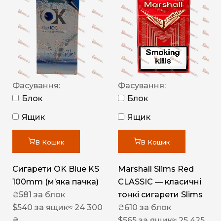
Фасування:
Фасування:
Блок
Блок
Ящик
Ящик
В Кошик
В Кошик
Сигарети OK Blue KS
Marshall Slims Red
100mm (м’яка пачка)
CLASSIC — класичні
₴
581
за блок
тонкі сигарети Slims
$
540
за ящик
≈ 24 300
₴
610
за блок
₴
$
565
за ящик
≈ 25 425