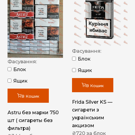
Фасування:
Блок
Фасування:
Блок
Ящик
Ящик
В Кошик
В Кошик
Frida Silver KS —
сигарети з
Astru без марки 750
українським
шт ( сигареты без
акцизом
фильтра)
₴
720
за блок