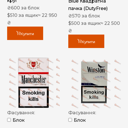
круг
Blue Квадратна
₴
600
за блок
пачка (DutyFree)
$
510
за ящик
≈ 22 950
₴
570
за блок
₴
$
500
за ящик
≈ 22 500
₴
Купити
Купити
Фасування:
Фасування:
Блок
Блок