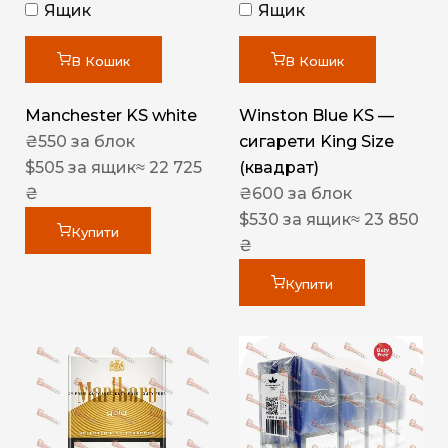
Ящик
Ящик
В Кошик
В Кошик
Manchester KS white
Winston Blue KS —
₴
550
за блок
сигарети King Size
$
505
за ящик
≈ 22 725
(квадрат)
₴
₴
600
за блок
$
530
за ящик
≈ 23 850
Купити
₴
Купити