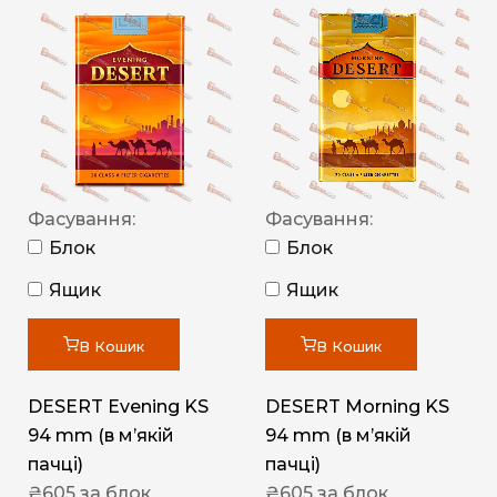
Фасування:
Фасування:
Блок
Блок
Ящик
Ящик
В Кошик
В Кошик
DESERT Evening KS
DESERT Morning KS
94 mm (в мʼякій
94 mm (в мʼякій
пачці)
пачці)
₴
605
за блок
₴
605
за блок