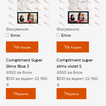
Фасування:
Фасування:
Блок
Блок
В Кошик
В Кошик
Compliment Super
Compliment super
Slims Blue 3
slims violet 5
₴
550
за блок
₴
550
за блок
$
510
за ящик
≈ 22 950
$
510
за ящик
≈ 22 950
₴
₴
Купити
Купити