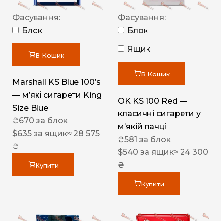
Фасування:
Фасування:
Блок
Блок
Ящик
В Кошик
В Кошик
Marshall KS Blue 100’s
— м’які сигарети King
OK KS 100 Red —
Size Blue
класичні сигарети у
₴
670
за блок
м’якій пачці
$
635
за ящик
≈ 28 575
₴
581
за блок
₴
$
540
за ящик
≈ 24 300
₴
Купити
Купити