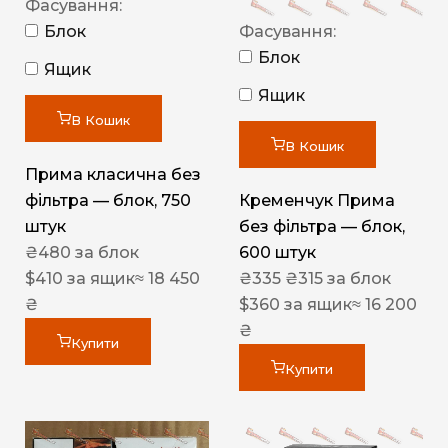
Фасування:
Блок
Фасування:
Блок
Ящик
Ящик
В Кошик
В Кошик
Прима класична без
фільтра — блок, 750
Кременчук Прима
штук
без фільтра — блок,
₴
480
за блок
600 штук
$
410
за ящик
≈ 18 450
₴
335
₴
315
за блок
₴
$
360
за ящик
≈ 16 200
₴
Купити
Купити