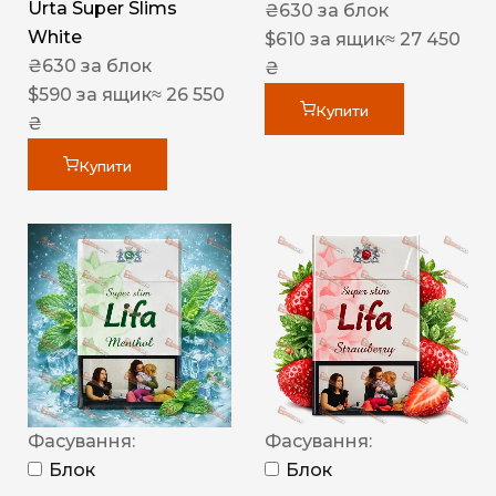
Urta Super Slims
₴
630
за блок
White
$
610
за ящик
≈ 27 450
₴
630
за блок
₴
$
590
за ящик
≈ 26 550
Купити
₴
Купити
Фасування:
Фасування:
Блок
Блок