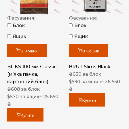
Фасування:
Фасування:
Блок
Блок
Ящик
Ящик
В Кошик
В Кошик
BL KS 100 мм Classic
BRUT Slims Black
(м’яка пачка,
₴
630
за блок
картонний блок)
$
590
за ящик
≈ 26 550
₴
608
за блок
₴
$
570
за ящик
≈ 25 650
Купити
₴
Купити