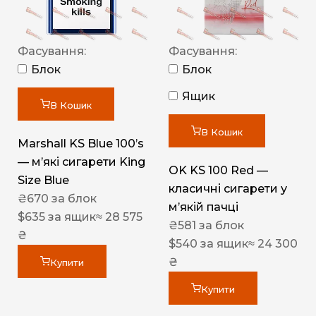
Фасування:
Фасування:
Блок
Блок
Ящик
В Кошик
В Кошик
Marshall KS Blue 100’s
— м’які сигарети King
OK KS 100 Red —
Size Blue
класичні сигарети у
₴
670
за блок
м’якій пачці
$
635
за ящик
≈ 28 575
₴
581
за блок
₴
$
540
за ящик
≈ 24 300
₴
Купити
Купити