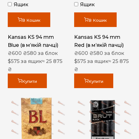
Ящик
Ящик
В Кошик
В Кошик
Kansas KS 94 mm
Kansas KS 94 mm
Blue (в мʼякій пачці)
Red (в мʼякій пачці)
₴
600
₴
580
за блок
₴
600
₴
580
за блок
$
575
за ящик
≈ 25 875
$
575
за ящик
≈ 25 875
₴
₴
Купити
Купити