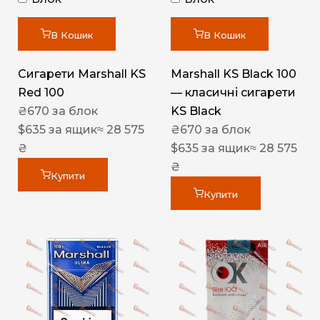
В Кошик
В Кошик
Сигарети Marshall KS
Marshall KS Black 100
Red 100
— класичні сигарети
₴
670
за блок
KS Black
$
635
за ящик
≈ 28 575
₴
670
за блок
₴
$
635
за ящик
≈ 28 575
₴
Купити
Купити