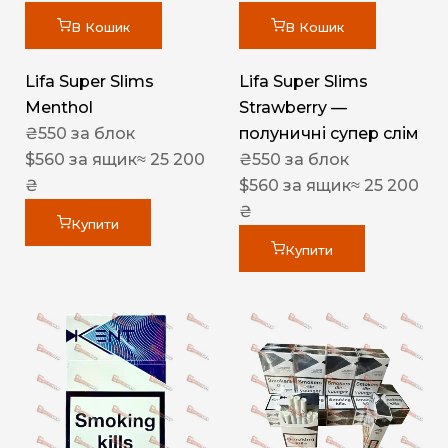
В Кошик
В Кошик
Lifa Super Slims
Lifa Super Slims
Menthol
Strawberry —
₴
550
за блок
полуничні супер слім
$
560
за ящик
≈ 25 200
₴
550
за блок
₴
$
560
за ящик
≈ 25 200
₴
Купити
Купити