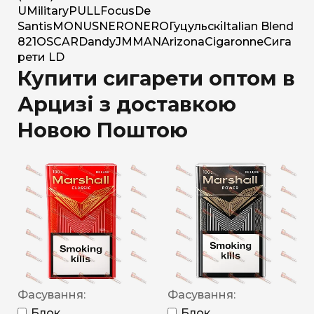
U
Military
PULL
Focus
De
Santis
MONUS
NERO
NERO
Гуцульскі
Italian Blend
821
OSCAR
Dandy
JM
MAN
Arizona
Cigaronne
Сига
рети LD
Купити сигарети оптом в
Арцизі з доставкою
Новою Поштою
Фасування:
Фасування:
Блок
Блок