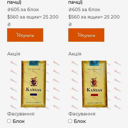
пачці)
пачці)
₴
605
за блок
₴
605
за блок
$
560
за ящик
≈ 25 200
$
560
за ящик
≈ 25 200
₴
₴
Купити
Купити
Акція
Акція
Фасування:
Фасування:
Блок
Блок