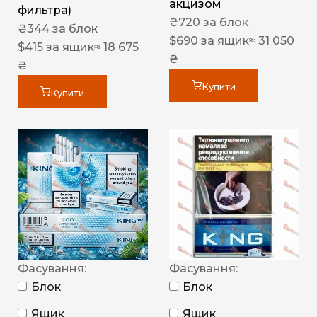
акцизом
фильтра)
₴
720
за блок
₴
344
за блок
$
690
за ящик
≈ 31 050
$
415
за ящик
≈ 18 675
₴
₴
Купити
Купити
Фасування:
Фасування:
Блок
Блок
Ящик
Ящик