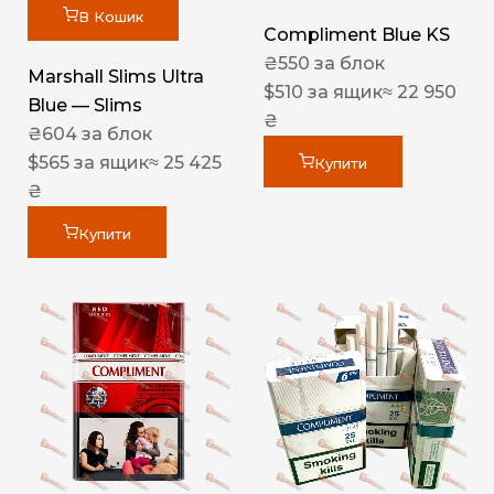
В Кошик
Compliment Blue KS
₴
550
за блок
Marshall Slims Ultra
$
510
за ящик
≈ 22 950
Blue — Slims
₴
₴
604
за блок
$
565
за ящик
≈ 25 425
Купити
₴
Купити