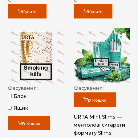
Купити
Купити
Фасування:
Фасування:
Блок
В Кошик
Ящик
URTA Mint Slims —
В Кошик
ментолові сигарети
формату Slims