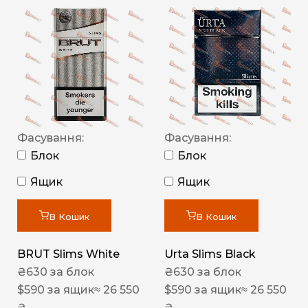
Фасування:
Фасування:
Блок
Блок
Ящик
Ящик
В Кошик
В Кошик
BRUT Slims White
Urta Slims Black
₴
630
за блок
₴
630
за блок
$
590
за ящик
≈ 26 550
$
590
за ящик
≈ 26 550
₴
₴