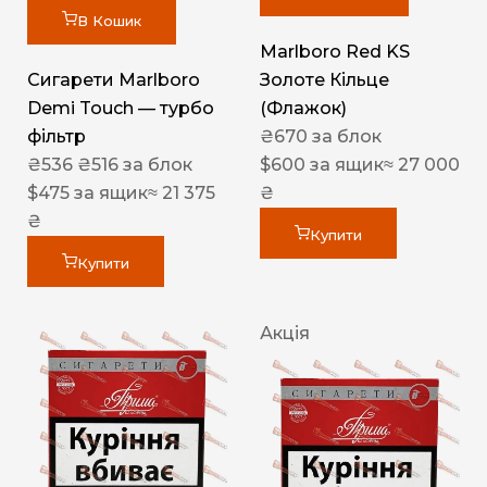
В Кошик
Marlboro Red KS
Сигарети Marlboro
Золоте Кільце
Demi Touch — турбо
(Флажок)
фільтр
₴
670
за блок
₴
536
₴
516
за блок
$
600
за ящик
≈ 27 000
$
475
за ящик
≈ 21 375
₴
₴
Купити
Купити
Акція