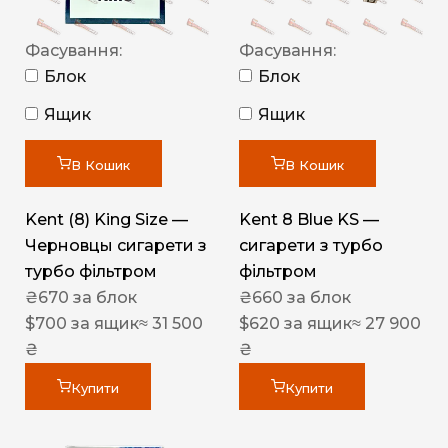
Фасування:
Фасування:
Блок
Блок
Ящик
Ящик
В Кошик
В Кошик
Kent (8) King Size —
Kent 8 Blue KS —
Черновцы сигарети з
сигарети з турбо
турбо фільтром
фільтром
₴
670
за блок
₴
660
за блок
$
700
за ящик
≈ 31 500
$
620
за ящик
≈ 27 900
₴
₴
Купити
Купити