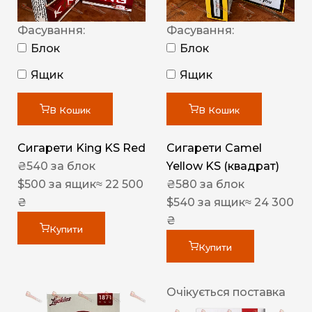
Фасування:
Фасування:
Блок
Блок
Ящик
Ящик
В Кошик
В Кошик
Сигарети King KS Red
Сигарети Camel
₴
540
за блок
Yellow KS (квадрат)
$
500
за ящик
≈ 22 500
₴
580
за блок
₴
$
540
за ящик
≈ 24 300
₴
Купити
Купити
Очікується поставка