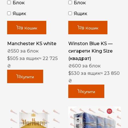
Блок
Блок
Ящик
Ящик
В Кошик
В Кошик
Manchester KS white
Winston Blue KS —
₴
550
за блок
сигарети King Size
$
505
за ящик
≈ 22 725
(квадрат)
₴
₴
600
за блок
$
530
за ящик
≈ 23 850
Купити
₴
Купити