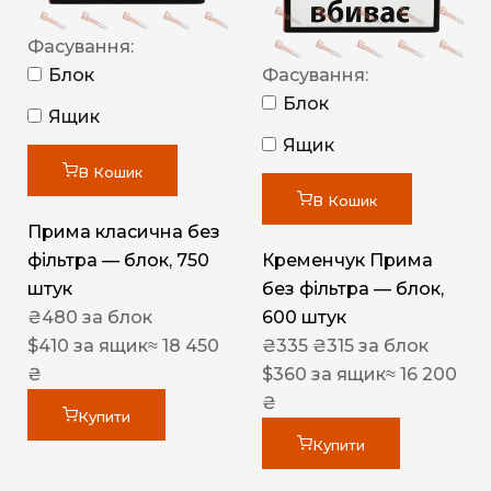
Фасування:
Блок
Фасування:
Блок
Ящик
Ящик
В Кошик
В Кошик
Прима класична без
фільтра — блок, 750
Кременчук Прима
штук
без фільтра — блок,
₴
480
за блок
600 штук
$
410
за ящик
≈ 18 450
₴
335
₴
315
за блок
₴
$
360
за ящик
≈ 16 200
₴
Купити
Купити