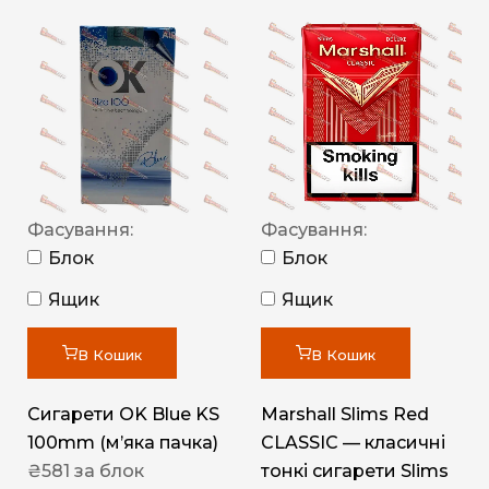
Фасування:
Фасування:
Блок
Блок
Ящик
Ящик
В Кошик
В Кошик
Сигарети OK Blue KS
Marshall Slims Red
100mm (м’яка пачка)
CLASSIC — класичні
₴
581
за блок
тонкі сигарети Slims