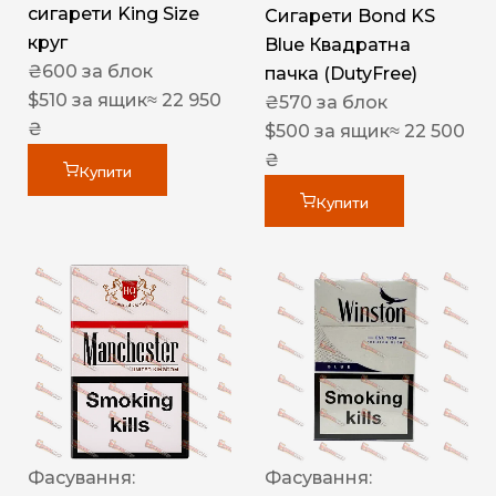
сигарети King Size
Сигарети Bond KS
круг
Blue Квадратна
₴
600
за блок
пачка (DutyFree)
$
510
за ящик
≈ 22 950
₴
570
за блок
₴
$
500
за ящик
≈ 22 500
₴
Купити
Купити
Фасування:
Фасування: