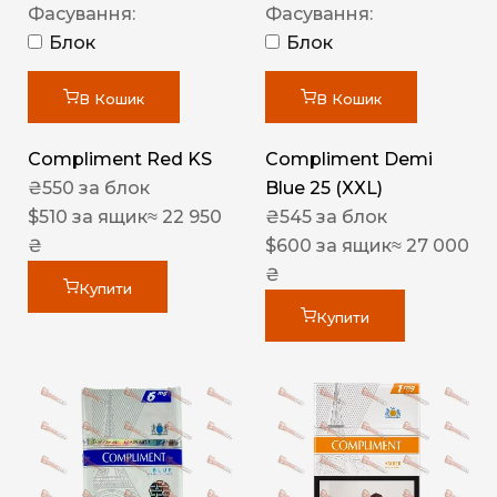
Фасування:
Фасування:
Блок
Блок
В Кошик
В Кошик
Compliment Red KS
Compliment Demi
₴
550
за блок
Blue 25 (XXL)
$
510
за ящик
≈ 22 950
₴
545
за блок
₴
$
600
за ящик
≈ 27 000
₴
Купити
Купити