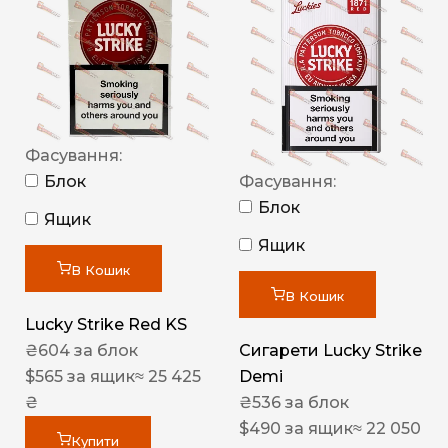
Фасування:
Блок
Фасування:
Блок
Ящик
Ящик
В Кошик
В Кошик
Lucky Strike Red KS
₴
604
за блок
Сигарети Lucky Strike
$
565
за ящик
≈ 25 425
Demi
₴
₴
536
за блок
$
490
за ящик
≈ 22 050
Купити