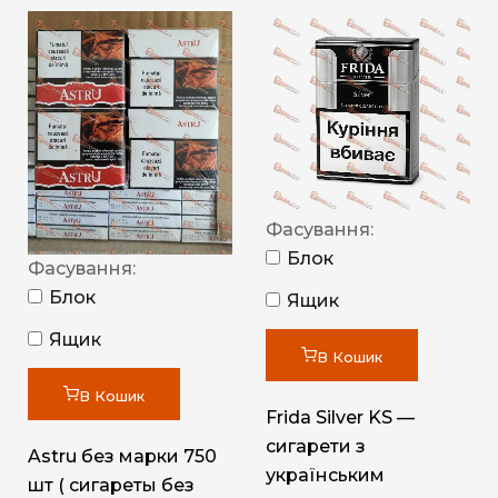
Фасування:
Блок
Фасування:
Блок
Ящик
Ящик
В Кошик
В Кошик
Frida Silver KS —
сигарети з
Astru без марки 750
українським
шт ( сигареты без