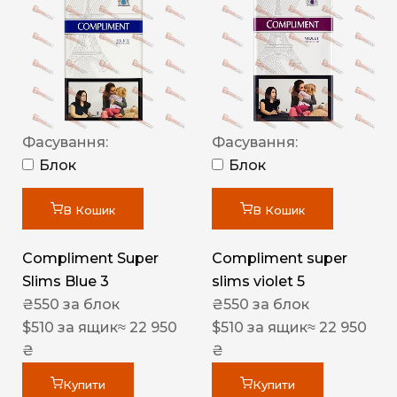
Фасування:
Фасування:
Блок
Блок
В Кошик
В Кошик
Compliment Super
Compliment super
Slims Blue 3
slims violet 5
₴
550
за блок
₴
550
за блок
$
510
за ящик
≈ 22 950
$
510
за ящик
≈ 22 950
₴
₴
Купити
Купити