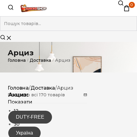
0
Арциз
Головна
Доставка
Арциз
/
/
Головна
/
Доставка
/
Арциз
Акциз:
Показано всі 170 товарів
Показати
12
DUTY-FREE
15
30
Україна