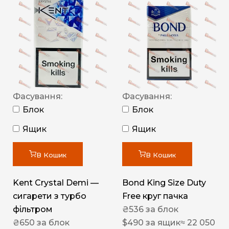
Фасування:
Фасування:
Блок
Блок
Ящик
Ящик
В Кошик
В Кошик
Kent Crystal Demi —
Bond King Size Duty
сигарети з турбо
Free круг пачка
фільтром
₴
536
за блок
₴
650
за блок
$
490
за ящик
≈ 22 050