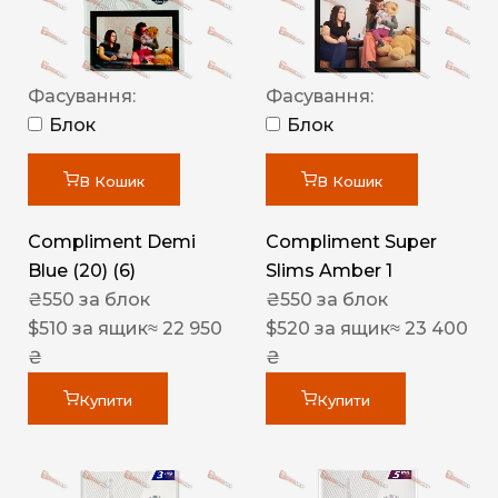
Фасування:
Фасування:
Блок
Блок
В Кошик
В Кошик
Compliment Demi
Compliment Super
Blue (20) (6)
Slims Amber 1
₴
550
за блок
₴
550
за блок
$
510
за ящик
≈ 22 950
$
520
за ящик
≈ 23 400
₴
₴
Купити
Купити