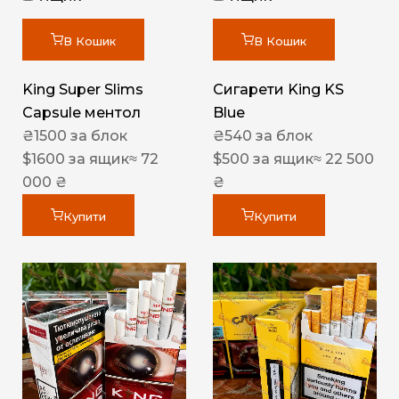
В Кошик
В Кошик
King Super Slims
Сигарети King KS
Capsule ментол
Blue
₴
1500
за блок
₴
540
за блок
$
1600
за ящик
≈ 72
$
500
за ящик
≈ 22 500
000 ₴
₴
Купити
Купити