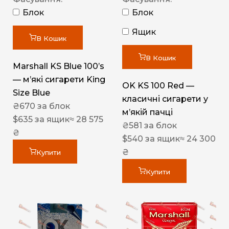
Блок
Блок
Ящик
В Кошик
В Кошик
Marshall KS Blue 100’s
— м’які сигарети King
OK KS 100 Red —
Size Blue
класичні сигарети у
₴
670
за блок
м’якій пачці
$
635
за ящик
≈ 28 575
₴
581
за блок
₴
$
540
за ящик
≈ 24 300
₴
Купити
Купити