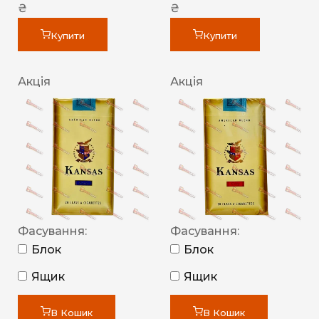
₴
₴
Купити
Купити
Акція
Акція
Фасування:
Фасування:
Блок
Блок
Ящик
Ящик
В Кошик
В Кошик