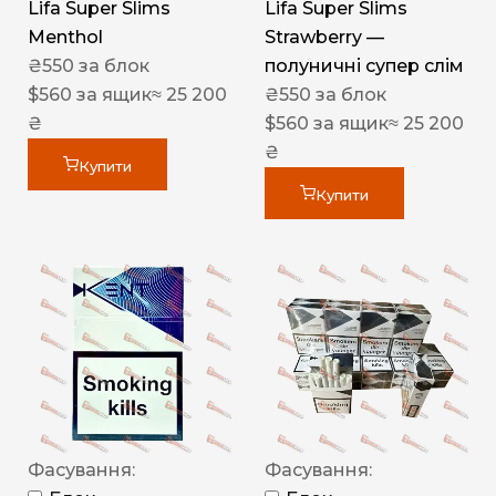
Lifa Super Slims
Lifa Super Slims
Menthol
Strawberry —
₴
550
за блок
полуничні супер слім
$
560
за ящик
≈ 25 200
₴
550
за блок
₴
$
560
за ящик
≈ 25 200
₴
Купити
Купити
Фасування:
Фасування: