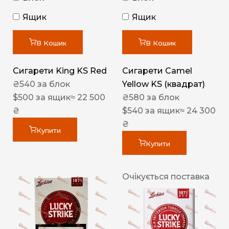
Ящик
Ящик
В Кошик
В Кошик
Сигарети King KS Red
Сигарети Camel
₴
540
за блок
Yellow KS (квадрат)
$
500
за ящик
≈ 22 500
₴
580
за блок
₴
$
540
за ящик
≈ 24 300
₴
Купити
Купити
Очікується поставка