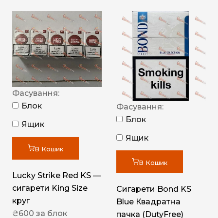
Фасування:
Блок
Фасування:
Блок
Ящик
Ящик
В Кошик
В Кошик
Lucky Strike Red KS —
сигарети King Size
Сигарети Bond KS
круг
Blue Квадратна
₴
600
за блок
пачка (DutyFree)