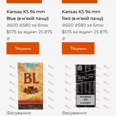
Kansas KS 94 mm
Kansas KS 94 mm
Blue (в мʼякій пачці)
Red (в мʼякій пачці)
₴
600
₴
580
за блок
₴
600
₴
580
за блок
$
575
за ящик
≈ 25 875
$
575
за ящик
≈ 25 875
₴
₴
Купити
Купити
Фасування:
Фасування: