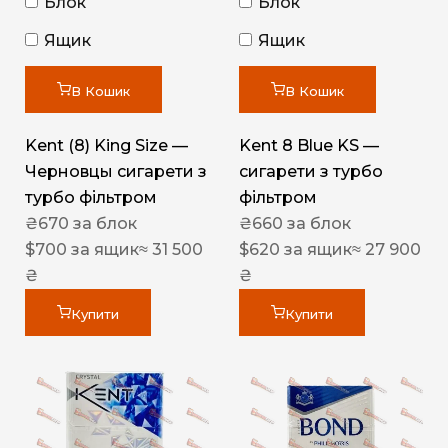
Блок
Блок
Ящик
Ящик
В Кошик
В Кошик
Kent (8) King Size —
Kent 8 Blue KS —
Черновцы сигарети з
сигарети з турбо
турбо фільтром
фільтром
₴
670
за блок
₴
660
за блок
$
700
за ящик
≈ 31 500
$
620
за ящик
≈ 27 900
₴
₴
Купити
Купити