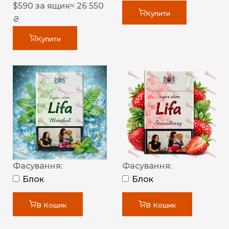
$
590
за ящик
≈ 26 550
Купити
₴
Купити
Фасування:
Фасування:
Блок
Блок
В Кошик
В Кошик