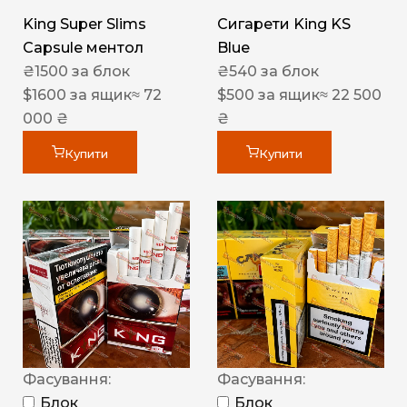
King Super Slims
Сигарети King KS
Capsule ментол
Blue
₴
1500
за блок
₴
540
за блок
$
1600
за ящик
≈ 72
$
500
за ящик
≈ 22 500
000 ₴
₴
Купити
Купити
Фасування:
Фасування:
Блок
Блок