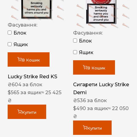
Фасування:
Блок
Фасування:
Блок
Ящик
Ящик
В Кошик
В Кошик
Lucky Strike Red KS
₴
604
за блок
Сигарети Lucky Strike
$
565
за ящик
≈ 25 425
Demi
₴
₴
536
за блок
$
490
за ящик
≈ 22 050
Купити
₴
Купити