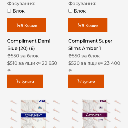
Фасування:
Фасування:
Блок
Блок
В Кошик
В Кошик
Compliment Demi
Compliment Super
Blue (20) (6)
Slims Amber 1
₴
550
за блок
₴
550
за блок
$
510
за ящик
≈ 22 950
$
520
за ящик
≈ 23 400
₴
₴
Купити
Купити