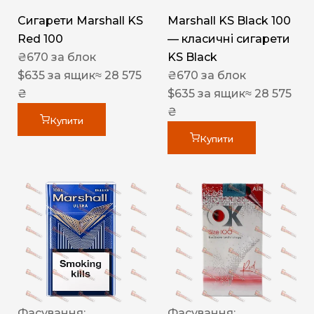
Сигарети Marshall KS
Marshall KS Black 100
Red 100
— класичні сигарети
₴
670
за блок
KS Black
$
635
за ящик
≈ 28 575
₴
670
за блок
₴
$
635
за ящик
≈ 28 575
₴
Купити
Купити
Фасування:
Фасування: