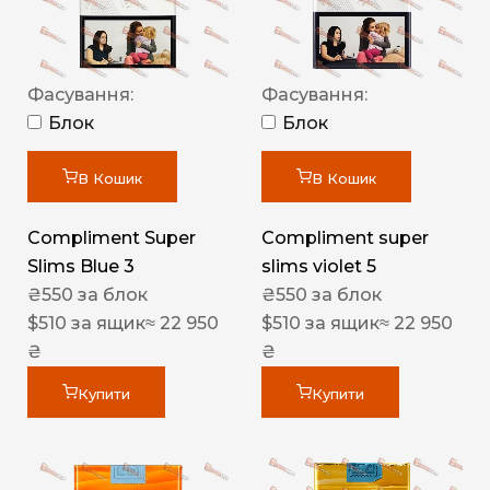
Фасування:
Фасування:
Блок
Блок
В Кошик
В Кошик
Compliment Super
Compliment super
Slims Blue 3
slims violet 5
₴
550
за блок
₴
550
за блок
$
510
за ящик
≈ 22 950
$
510
за ящик
≈ 22 950
₴
₴
Купити
Купити