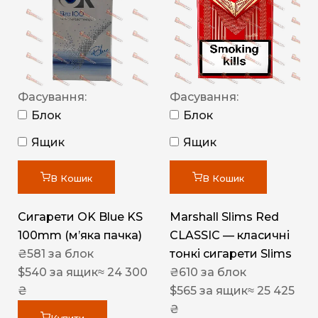
Фасування:
Фасування:
Блок
Блок
Ящик
Ящик
В Кошик
В Кошик
Сигарети OK Blue KS
Marshall Slims Red
100mm (м’яка пачка)
CLASSIC — класичні
₴
581
за блок
тонкі сигарети Slims
$
540
за ящик
≈ 24 300
₴
610
за блок
₴
$
565
за ящик
≈ 25 425
₴