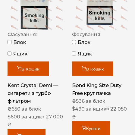
Фасування:
Фасування:
Блок
Блок
Ящик
Ящик
В Кошик
В Кошик
Kent Crystal Demi —
Bond King Size Duty
сигарети з турбо
Free круг пачка
фільтром
₴
536
за блок
₴
650
за блок
$
490
за ящик
≈ 22 050
$
600
за ящик
≈ 27 000
₴
₴
Купити