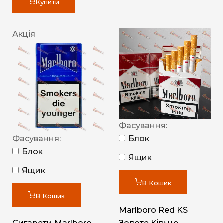
Купити
Акція
Фасування:
Фасування:
Блок
Блок
Ящик
Ящик
В Кошик
В Кошик
Marlboro Red KS
Сигарети Marlboro
Золоте Кільце