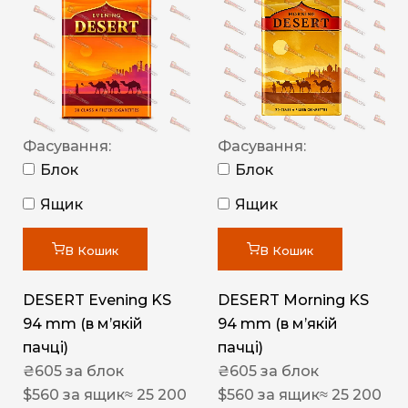
Фасування:
Фасування:
Блок
Блок
Ящик
Ящик
В Кошик
В Кошик
DESERT Evening KS
DESERT Morning KS
94 mm (в мʼякій
94 mm (в мʼякій
пачці)
пачці)
₴
605
за блок
₴
605
за блок
$
560
за ящик
≈ 25 200
$
560
за ящик
≈ 25 200