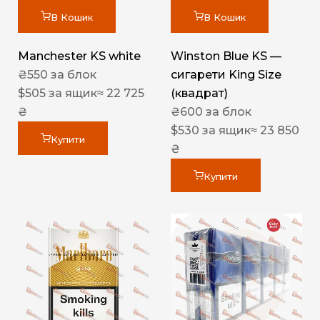
В Кошик
В Кошик
Manchester KS white
Winston Blue KS —
₴
550
за блок
сигарети King Size
$
505
за ящик
≈ 22 725
(квадрат)
₴
₴
600
за блок
$
530
за ящик
≈ 23 850
Купити
₴
Купити