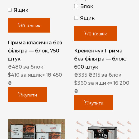
Блок
Ящик
Ящик
В Кошик
В Кошик
Прима класична без
фільтра — блок, 750
Кременчук Прима
штук
без фільтра — блок,
₴
480
за блок
600 штук
$
410
за ящик
≈ 18 450
₴
335
₴
315
за блок
₴
$
360
за ящик
≈ 16 200
₴
Купити
Купити