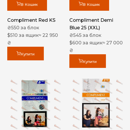
В Кошик
В Кошик
Compliment Red KS
Compliment Demi
₴
550
за блок
Blue 25 (XXL)
$
510
за ящик
≈ 22 950
₴
545
за блок
₴
$
600
за ящик
≈ 27 000
₴
Купити
Купити