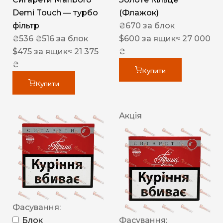
Demi Touch — турбо
(Флажок)
фільтр
₴
670
за блок
₴
536
₴
516
за блок
$
600
за ящик
≈ 27 000
$
475
за ящик
≈ 21 375
₴
₴
Купити
Купити
Акція
Фасування:
Блок
Фасування: