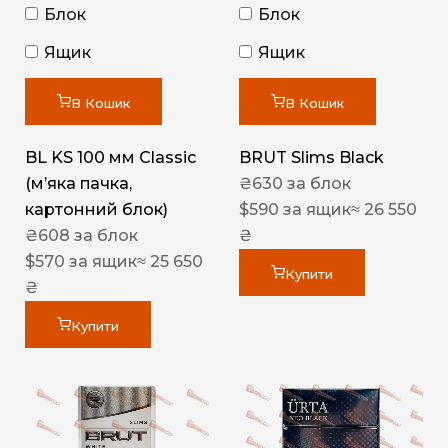
Блок
Блок
Ящик
Ящик
В Кошик
В Кошик
BL KS 100 мм Classic
BRUT Slims Black
(м’яка пачка,
₴
630
за блок
картонний блок)
$
590
за ящик
≈ 26 550
₴
608
за блок
₴
$
570
за ящик
≈ 25 650
Купити
₴
Купити