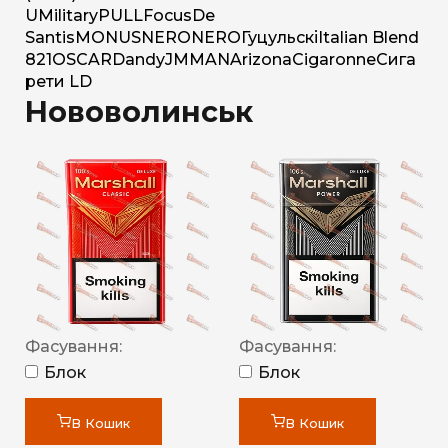
U
Military
PULL
Focus
De
Santis
MONUS
NERO
NERO
Гуцульскі
Italian Blend
821
OSCAR
Dandy
JM
MAN
Arizona
Cigaronne
Сига
рети LD
Нововолинськ
Фасування:
Фасування:
Блок
Блок
В Кошик
В Кошик