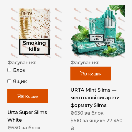
Фасування:
Фасування:
Блок
В Кошик
Ящик
URTA Mint Slims —
В Кошик
ментолові сигарети
формату Slims
Urta Super Slims
₴
630
за блок
White
$
610
за ящик
≈ 27 450
₴
630
за блок
₴