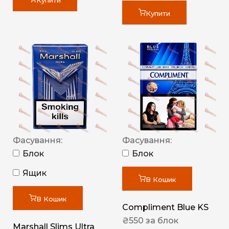
Купити
Купити
Фасування:
Фасування:
Блок
Блок
Ящик
В Кошик
В Кошик
Compliment Blue KS
₴
550
за блок
Marshall Slims Ultra