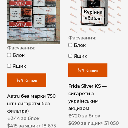
Фасування:
Блок
Фасування:
Блок
Ящик
Ящик
В Кошик
В Кошик
Frida Silver KS —
сигарети з
Astru без марки 750
українським
шт ( сигареты без
акцизом
фильтра)
₴
720
за блок
₴
344
за блок
$
690
за ящик
≈ 31 050
$
415
за ящик
≈ 18 675