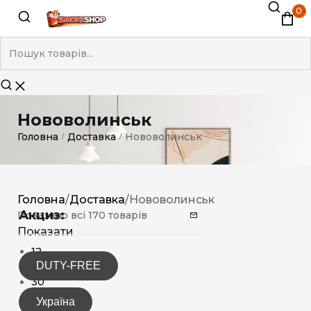
0
Нововолинськ
Головна
Доставка
Нововолинськ
/
/
Головна
/
Доставка
/
Нововолинськ
Акциз:
Показано всі 170 товарів
Показати
12
DUTY-FREE
15
30
Україна