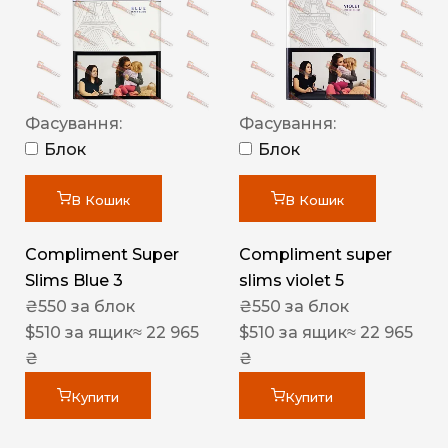
Фасування:
Фасування:
Блок
Блок
В Кошик
В Кошик
Compliment Super
Compliment super
Slims Blue 3
slims violet 5
₴
550
за блок
₴
550
за блок
$
510
за ящик
≈ 22 965
$
510
за ящик
≈ 22 965
₴
₴
Купити
Купити