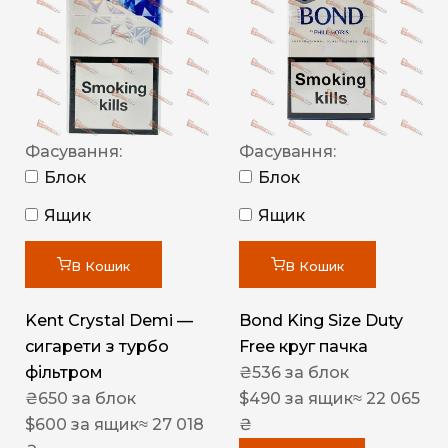
Фасування:
Фасування:
Блок
Блок
Ящик
Ящик
В Кошик
В Кошик
Kent Crystal Demi —
Bond King Size Duty
сигарети з турбо
Free круг пачка
фільтром
₴
536
за блок
₴
650
за блок
$
490
за ящик
≈ 22 065
$
600
за ящик
≈ 27 018
₴