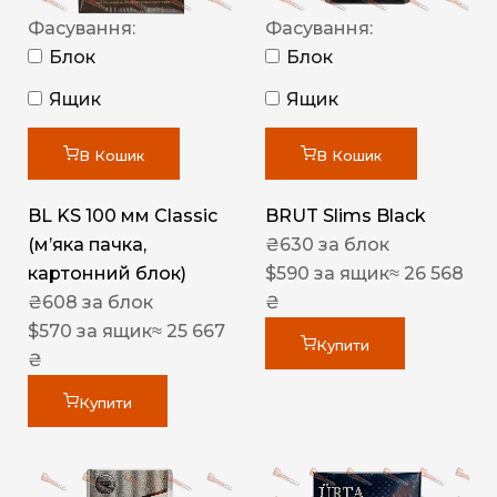
Фасування:
Фасування:
Блок
Блок
Ящик
Ящик
В Кошик
В Кошик
BL KS 100 мм Classic
BRUT Slims Black
(м’яка пачка,
₴
630
за блок
картонний блок)
$
590
за ящик
≈ 26 568
₴
608
за блок
₴
$
570
за ящик
≈ 25 667
Купити
₴
Купити