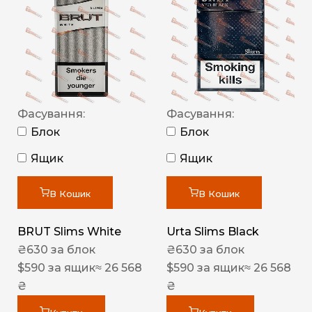
Фасування:
Фасування:
Блок
Блок
Ящик
Ящик
В Кошик
В Кошик
BRUT Slims White
Urta Slims Black
₴
630
за блок
₴
630
за блок
$
590
за ящик
≈ 26 568
$
590
за ящик
≈ 26 568
₴
₴