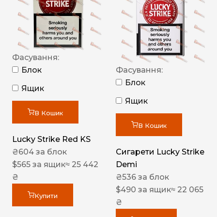
Фасування:
Блок
Фасування:
Блок
Ящик
Ящик
В Кошик
В Кошик
Lucky Strike Red KS
₴
604
за блок
Сигарети Lucky Strike
$
565
за ящик
≈ 25 442
Demi
₴
₴
536
за блок
$
490
за ящик
≈ 22 065
Купити
₴