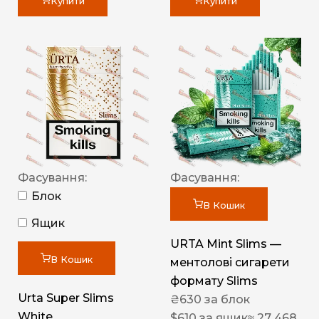
Купити
Купити
Фасування:
Фасування:
Блок
В Кошик
Ящик
URTA Mint Slims —
В Кошик
ментолові сигарети
формату Slims
Urta Super Slims
₴
630
за блок
White
$
610
за ящик
≈ 27 468