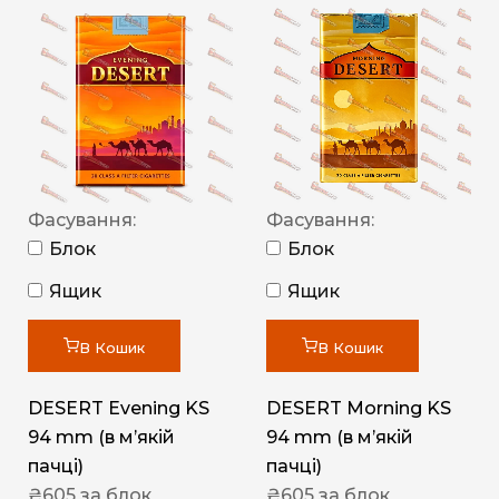
Фасування:
Фасування:
Блок
Блок
Ящик
Ящик
В Кошик
В Кошик
DESERT Evening KS
DESERT Morning KS
94 mm (в мʼякій
94 mm (в мʼякій
пачці)
пачці)
₴
605
за блок
₴
605
за блок