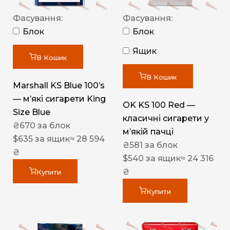
Фасування:
Фасування:
Блок
Блок
Ящик
В Кошик
В Кошик
Marshall KS Blue 100’s
— м’які сигарети King
OK KS 100 Red —
Size Blue
класичні сигарети у
₴
670
за блок
м’якій пачці
$
635
за ящик
≈ 28 594
₴
581
за блок
₴
$
540
за ящик
≈ 24 316
₴
Купити
Купити