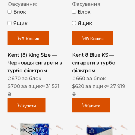
Фасування:
Фасування:
Блок
Блок
Ящик
Ящик
В Кошик
В Кошик
Kent (8) King Size —
Kent 8 Blue KS —
Черновцы сигарети з
сигарети з турбо
турбо фільтром
фільтром
₴
670
за блок
₴
660
за блок
$
700
за ящик
≈ 31 521
$
620
за ящик
≈ 27 919
₴
₴
Купити
Купити