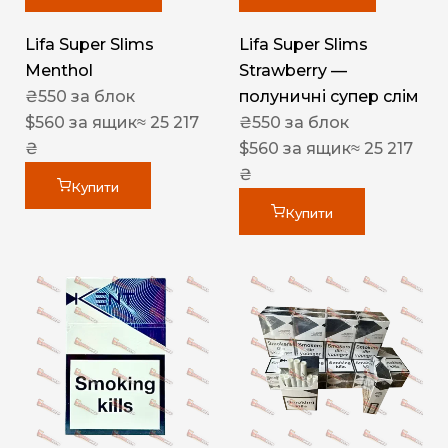
Lifa Super Slims
Lifa Super Slims
Menthol
Strawberry —
₴
550
за блок
полуничні супер слім
$
560
за ящик
≈ 25 217
₴
550
за блок
₴
$
560
за ящик
≈ 25 217
₴
Купити
Купити