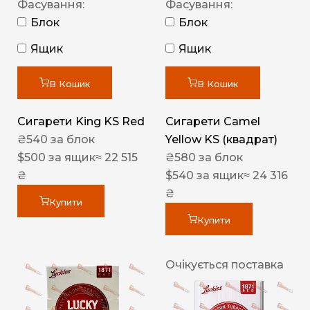
Фасування:
Фасування:
Блок
Блок
Ящик
Ящик
В Кошик
В Кошик
Сигарети King KS Red
Сигарети Camel
₴
540
за блок
Yellow KS (квадрат)
$
500
за ящик
≈ 22 515
₴
580
за блок
₴
$
540
за ящик
≈ 24 316
₴
Купити
Купити
Очікується поставка