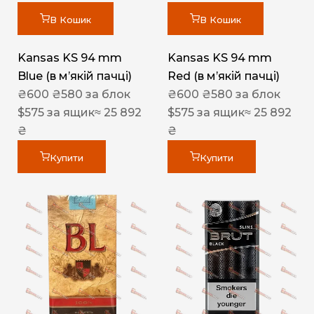
В Кошик
В Кошик
Kansas KS 94 mm
Kansas KS 94 mm
Blue (в мʼякій пачці)
Red (в мʼякій пачці)
₴
600
₴
580
за блок
₴
600
₴
580
за блок
$
575
за ящик
≈ 25 892
$
575
за ящик
≈ 25 892
₴
₴
Купити
Купити