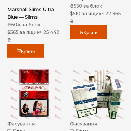
₴
550
за блок
Marshall Slims Ultra
$
510
за ящик
≈ 22 965
Blue — Slims
₴
₴
604
за блок
$
565
за ящик
≈ 25 442
Купити
₴
Купити
Фасування:
Фасування: