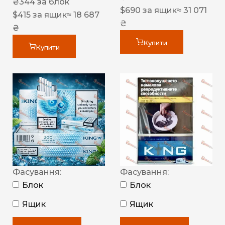
₴
344
за блок
$
690
за ящик
≈ 31 071
$
415
за ящик
≈ 18 687
₴
₴
Купити
Купити
Фасування:
Фасування:
Блок
Блок
Ящик
Ящик