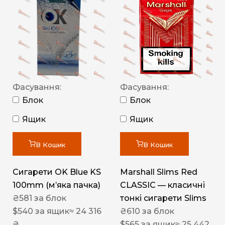
Фасування:
Фасування:
Блок
Блок
Ящик
Ящик
В Кошик
В Кошик
Сигарети OK Blue KS
Marshall Slims Red
100mm (м’яка пачка)
CLASSIC — класичні
₴
581
за блок
тонкі сигарети Slims
$
540
за ящик
≈ 24 316
₴
610
за блок
₴
$
565
за ящик
≈ 25 442