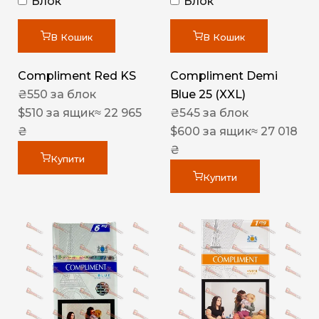
Блок
Блок
В Кошик
В Кошик
Compliment Red KS
Compliment Demi
₴
550
за блок
Blue 25 (XXL)
$
510
за ящик
≈ 22 965
₴
545
за блок
₴
$
600
за ящик
≈ 27 018
₴
Купити
Купити