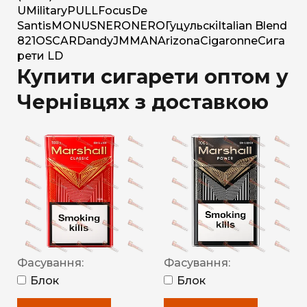
U
Military
PULL
Focus
De
Santis
MONUS
NERO
NERO
Гуцульскі
Italian Blend
821
OSCAR
Dandy
JM
MAN
Arizona
Cigaronne
Сига
рети LD
Купити сигарети оптом у
Чернівцях з доставкою
Фасування:
Фасування:
Блок
Блок