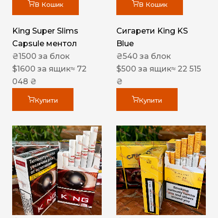
В Кошик
В Кошик
King Super Slims
Сигарети King KS
Capsule ментол
Blue
₴
1500
за блок
₴
540
за блок
$
1600
за ящик
≈ 72
$
500
за ящик
≈ 22 515
048 ₴
₴
Купити
Купити