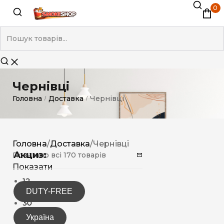
0
Чернівці
Головна
Доставка
Чернівці
/
/
Головна
/
Доставка
/
Чернівці
Акциз:
Показано всі 170 товарів
Показати
12
DUTY-FREE
15
30
Україна