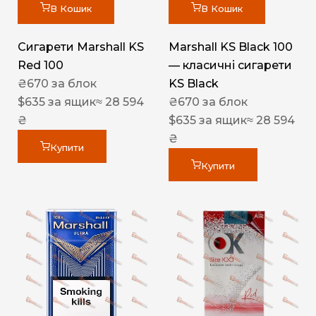
В Кошик
В Кошик
Сигарети Marshall KS
Marshall KS Black 100
Red 100
— класичні сигарети
₴
670
за блок
KS Black
$
635
за ящик
≈ 28 594
₴
670
за блок
₴
$
635
за ящик
≈ 28 594
₴
Купити
Купити