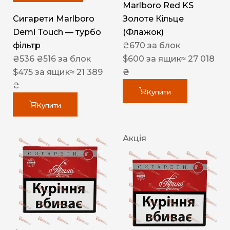
Marlboro Red KS
Сигарети Marlboro
Золоте Кільце
Demi Touch — турбо
(Флажок)
фільтр
₴
670
за блок
₴
536
₴
516
за блок
$
600
за ящик
≈ 27 018
$
475
за ящик
≈ 21 389
₴
₴
Купити
Купити
Акція