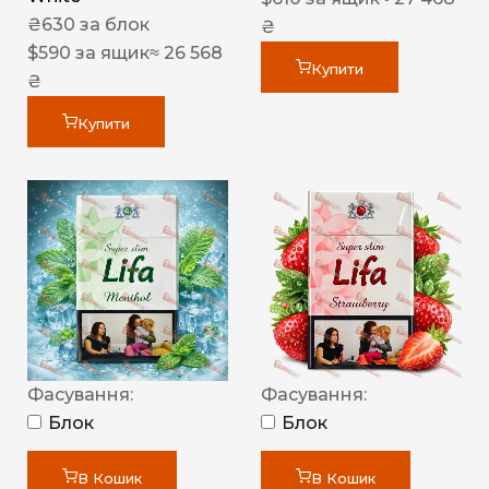
₴
630
за блок
₴
$
590
за ящик
≈ 26 568
Купити
₴
Купити
Фасування:
Фасування:
Блок
Блок
В Кошик
В Кошик