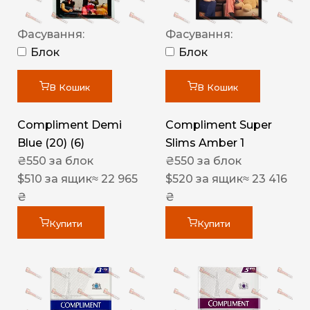
Фасування:
Фасування:
Блок
Блок
В Кошик
В Кошик
Compliment Demi
Compliment Super
Blue (20) (6)
Slims Amber 1
₴
550
за блок
₴
550
за блок
$
510
за ящик
≈ 22 965
$
520
за ящик
≈ 23 416
₴
₴
Купити
Купити