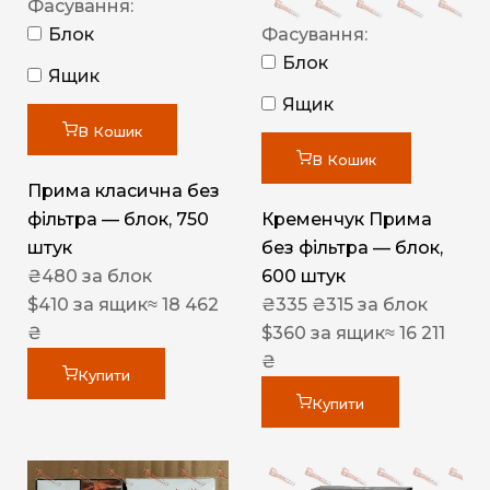
Фасування:
Блок
Фасування:
Блок
Ящик
Ящик
В Кошик
В Кошик
Прима класична без
фільтра — блок, 750
Кременчук Прима
штук
без фільтра — блок,
₴
480
за блок
600 штук
$
410
за ящик
≈ 18 462
₴
335
₴
315
за блок
₴
$
360
за ящик
≈ 16 211
₴
Купити
Купити