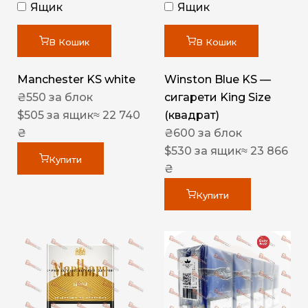
Ящик
Ящик
В Кошик
В Кошик
Manchester KS white
Winston Blue KS —
₴
550
за блок
сигарети King Size
$
505
за ящик
≈ 22 740
(квадрат)
₴
₴
600
за блок
$
530
за ящик
≈ 23 866
Купити
₴
Купити