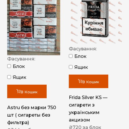
Фасування:
Блок
Фасування:
Блок
Ящик
Ящик
В Кошик
В Кошик
Frida Silver KS —
сигарети з
Astru без марки 750
українським
шт ( сигареты без
акцизом
фильтра)
₴
720
за блок