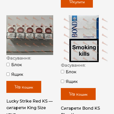
Купити
Фасування:
Блок
Фасування:
Блок
Ящик
Ящик
В Кошик
В Кошик
Lucky Strike Red KS —
сигарети King Size
Сигарети Bond KS