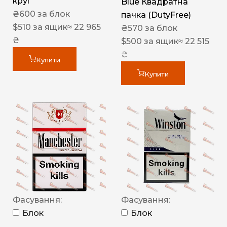
круг
Blue Квадратна
₴
600
за блок
пачка (DutyFree)
$
510
за ящик
≈ 22 965
₴
570
за блок
₴
$
500
за ящик
≈ 22 515
₴
Купити
Купити
Фасування:
Фасування:
Блок
Блок