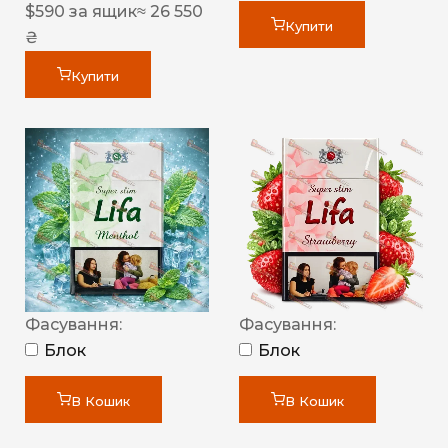
$
590
за ящик
≈ 26 550
Купити
₴
Купити
Фасування:
Фасування:
Блок
Блок
В Кошик
В Кошик