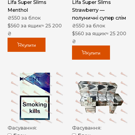
Lifa Super Slims
Lifa Super Slims
Menthol
Strawberry —
₴
550
за блок
полуничні супер слім
$
560
за ящик
≈ 25 200
₴
550
за блок
₴
$
560
за ящик
≈ 25 200
₴
Купити
Купити
Фасування:
Фасування: