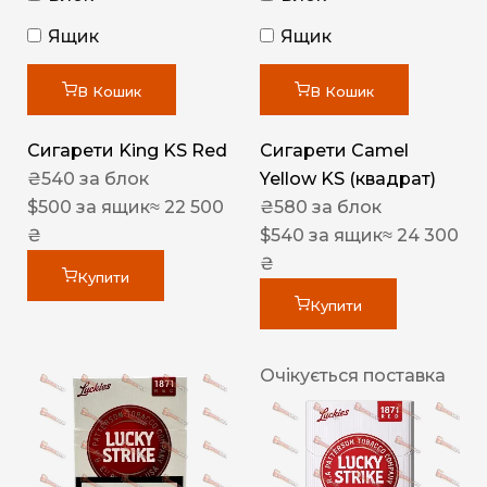
Ящик
Ящик
В Кошик
В Кошик
Сигарети King KS Red
Сигарети Camel
₴
540
за блок
Yellow KS (квадрат)
$
500
за ящик
≈ 22 500
₴
580
за блок
₴
$
540
за ящик
≈ 24 300
₴
Купити
Купити
Очікується поставка