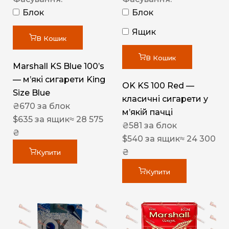
Блок
Блок
Ящик
В Кошик
В Кошик
Marshall KS Blue 100’s
— м’які сигарети King
OK KS 100 Red —
Size Blue
класичні сигарети у
₴
670
за блок
м’якій пачці
$
635
за ящик
≈ 28 575
₴
581
за блок
₴
$
540
за ящик
≈ 24 300
₴
Купити
Купити