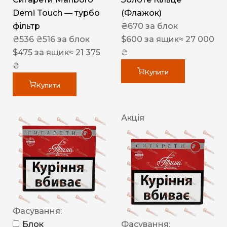
Demi Touch — турбо
(Флажок)
фільтр
₴
670
за блок
₴
536
₴
516
за блок
$
600
за ящик
≈ 27 000
$
475
за ящик
≈ 21 375
₴
₴
Купити
Купити
Акція
Фасування:
Блок
Фасування: