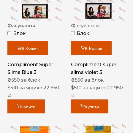
Фасування:
Фасування:
Блок
Блок
В Кошик
В Кошик
Compliment Super
Compliment super
Slims Blue 3
slims violet 5
₴
550
за блок
₴
550
за блок
$
510
за ящик
≈ 22 950
$
510
за ящик
≈ 22 950
₴
₴
Купити
Купити