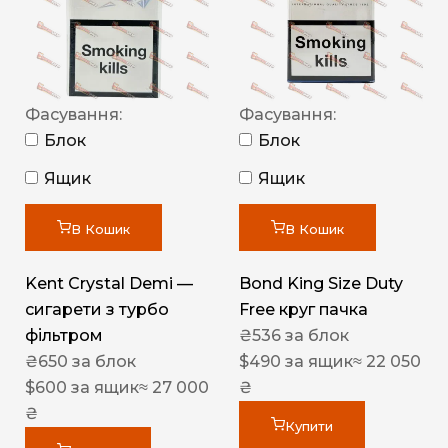
Фасування:
Фасування:
Блок
Блок
Ящик
Ящик
В Кошик
В Кошик
Kent Crystal Demi —
Bond King Size Duty
сигарети з турбо
Free круг пачка
фільтром
₴
536
за блок
₴
650
за блок
$
490
за ящик
≈ 22 050
$
600
за ящик
≈ 27 000
₴
₴
Купити