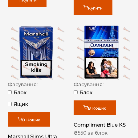
Купити
Купити
Фасування:
Фасування:
Блок
Блок
Ящик
В Кошик
В Кошик
Compliment Blue KS
₴
550
за блок
Marshall Slims Ultra