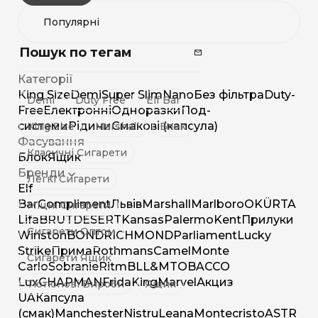
Пошук по тегам
Категорії
King Size
Demi
Super Slim
Nano
Без фільтра
Duty-
Demi
Duty Free
Elf Bar
Free
Електронні
Одноразки
Под-
системи
Рідини
Смакові (капсула)
King Size
Marshall
Блок
Фасування
Класичні Сигарети
Блок
Ящик
Бренди
Легкі Сигарети
Elf
Bar
Compliment
Львів
Marshall
Marlboro
OK
ÜRTA
Міцні Сигарети
Lifa
BRUT
DESERT
Kansas
Palermo
Kent
Прилуки
Сигарети Оптом
Winston
BOND
RICHMOND
Parliament
Lucky
Strike
Прима
Rothmans
Camel
Monte
Сигарети Ящик
Carlo
Sobranie
Ritm
BL
L&M
TOBACCO
Lux
CHAPMAN
Frida
King
Marvel
Акциз
Тютюнові Вироби
Ящик
UA
Капсула
(смак)
Manchester
Nistru
Leana
Montecristo
ASTR