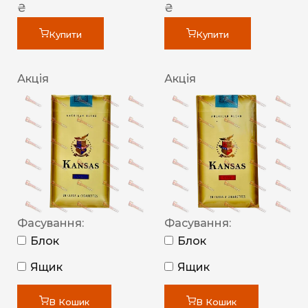
₴
₴
Купити
Купити
Акція
Акція
Фасування:
Фасування:
Блок
Блок
Ящик
Ящик
В Кошик
В Кошик