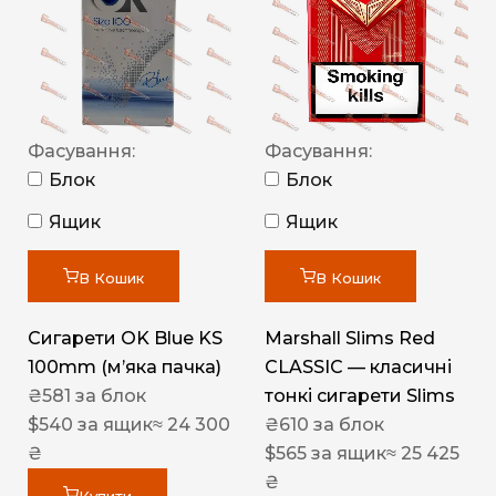
Фасування:
Фасування:
Блок
Блок
Ящик
Ящик
В Кошик
В Кошик
Сигарети OK Blue KS
Marshall Slims Red
100mm (м’яка пачка)
CLASSIC — класичні
₴
581
за блок
тонкі сигарети Slims
$
540
за ящик
≈ 24 300
₴
610
за блок
₴
$
565
за ящик
≈ 25 425
₴