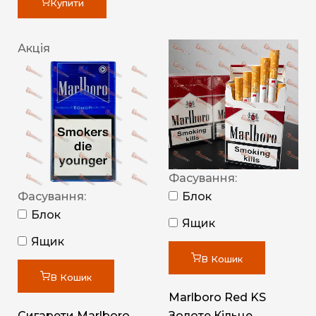
Купити
Акція
Фасування:
Фасування:
Блок
Блок
Ящик
Ящик
В Кошик
В Кошик
Marlboro Red KS
Сигарети Marlboro
Золоте Кільце