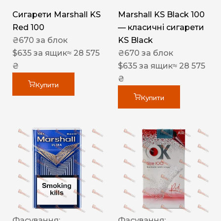
Сигарети Marshall KS
Marshall KS Black 100
Red 100
— класичні сигарети
₴
670
за блок
KS Black
$
635
за ящик
≈ 28 575
₴
670
за блок
₴
$
635
за ящик
≈ 28 575
₴
Купити
Купити
Фасування:
Фасування: