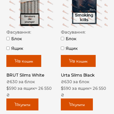
Фасування:
Фасування:
Блок
Блок
Ящик
Ящик
В Кошик
В Кошик
BRUT Slims White
Urta Slims Black
₴
630
за блок
₴
630
за блок
$
590
за ящик
≈ 26 550
$
590
за ящик
≈ 26 550
₴
₴
Купити
Купити