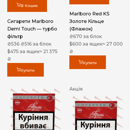
В Кошик
Marlboro Red KS
Сигарети Marlboro
Золоте Кільце
Demi Touch — турбо
(Флажок)
фільтр
₴
670
за блок
₴
536
₴
516
за блок
$
600
за ящик
≈ 27 000
$
475
за ящик
≈ 21 375
₴
₴
Купити
Купити
Акція