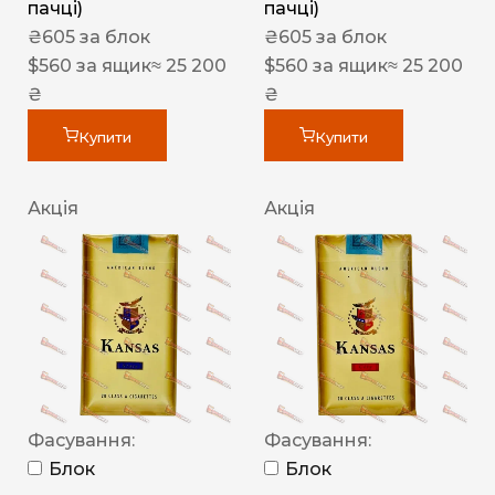
пачці)
пачці)
₴
605
за блок
₴
605
за блок
$
560
за ящик
≈ 25 200
$
560
за ящик
≈ 25 200
₴
₴
Купити
Купити
Акція
Акція
Фасування:
Фасування:
Блок
Блок