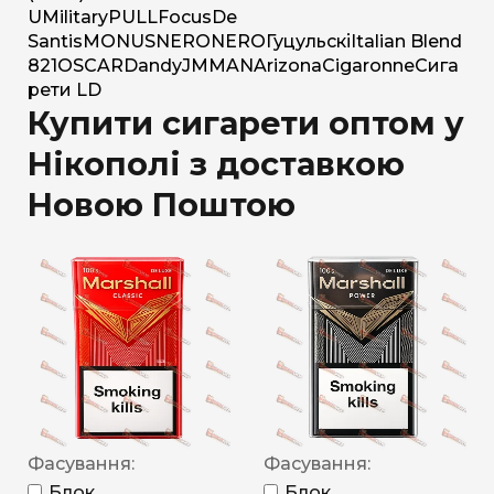
U
Military
PULL
Focus
De
Santis
MONUS
NERO
NERO
Гуцульскі
Italian Blend
821
OSCAR
Dandy
JM
MAN
Arizona
Cigaronne
Сига
рети LD
Купити сигарети оптом у
Нікополі з доставкою
Новою Поштою
Фасування:
Фасування:
Блок
Блок