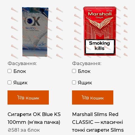
Фасування:
Фасування:
Блок
Блок
Ящик
Ящик
В Кошик
В Кошик
Сигарети OK Blue KS
Marshall Slims Red
100mm (м’яка пачка)
CLASSIC — класичні
₴
581
за блок
тонкі сигарети Slims