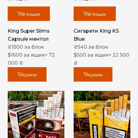
В Кошик
В Кошик
King Super Slims
Сигарети King KS
Capsule ментол
Blue
₴
1500
за блок
₴
540
за блок
$
1600
за ящик
≈ 72
$
500
за ящик
≈ 22 500
000 ₴
₴
Купити
Купити