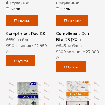
Фасування:
Фасування:
Блок
Блок
В Кошик
В Кошик
Compliment Red KS
Compliment Demi
₴
550
за блок
Blue 25 (XXL)
$
510
за ящик
≈ 22 950
₴
545
за блок
₴
$
600
за ящик
≈ 27 000
₴
Купити
Купити