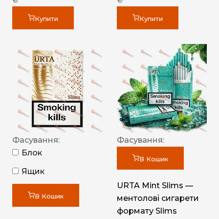
Купити
Купити
Фасування:
Фасування:
Блок
В Кошик
Ящик
URTA Mint Slims —
В Кошик
ментолові сигарети
формату Slims