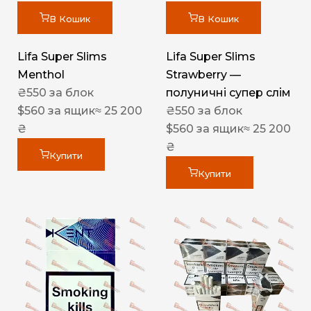
В Кошик
В Кошик
Lifa Super Slims
Lifa Super Slims
Menthol
Strawberry —
₴
550
за блок
полуничні супер слім
$
560
за ящик
≈ 25 200
₴
550
за блок
₴
$
560
за ящик
≈ 25 200
₴
Купити
Купити