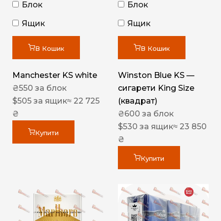
Блок
Блок
Ящик
Ящик
В Кошик
В Кошик
Manchester KS white
Winston Blue KS —
₴
550
за блок
сигарети King Size
$
505
за ящик
≈ 22 725
(квадрат)
₴
₴
600
за блок
$
530
за ящик
≈ 23 850
Купити
₴
Купити