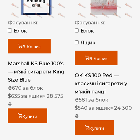
Фасування:
Фасування:
Блок
Блок
Ящик
В Кошик
В Кошик
Marshall KS Blue 100’s
— м’які сигарети King
OK KS 100 Red —
Size Blue
класичні сигарети у
₴
670
за блок
м’якій пачці
$
635
за ящик
≈ 28 575
₴
581
за блок
₴
$
540
за ящик
≈ 24 300
₴
Купити
Купити