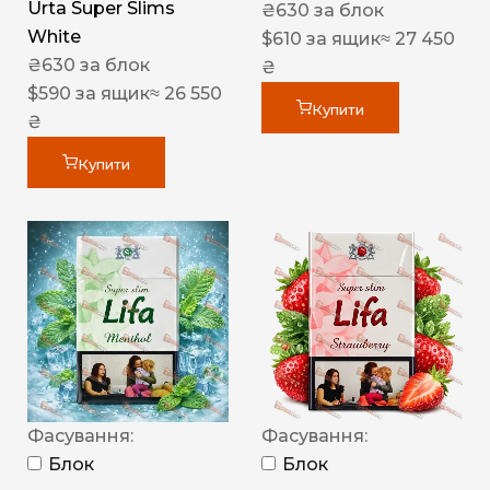
Urta Super Slims
₴
630
за блок
White
$
610
за ящик
≈ 27 450
₴
630
за блок
₴
$
590
за ящик
≈ 26 550
Купити
₴
Купити
Фасування:
Фасування:
Блок
Блок