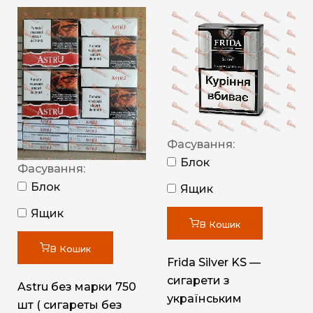
Фасування:
Блок
Фасування:
Блок
Ящик
Ящик
В Кошик
В Кошик
Frida Silver KS —
сигарети з
Astru без марки 750
українським
шт ( сигареты без