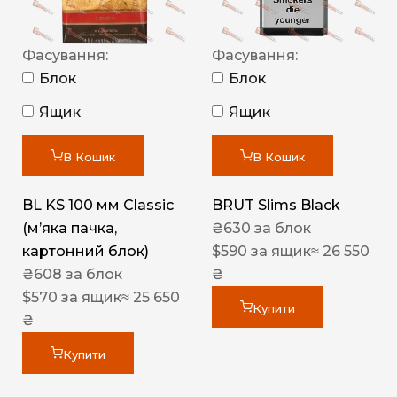
Фасування:
Фасування:
Блок
Блок
Ящик
Ящик
В Кошик
В Кошик
BL KS 100 мм Classic
BRUT Slims Black
(м’яка пачка,
₴
630
за блок
картонний блок)
$
590
за ящик
≈ 26 550
₴
608
за блок
₴
$
570
за ящик
≈ 25 650
Купити
₴
Купити