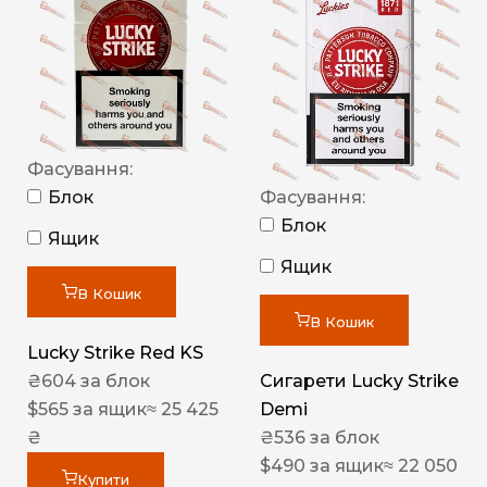
Фасування:
Блок
Фасування:
Блок
Ящик
Ящик
В Кошик
В Кошик
Lucky Strike Red KS
₴
604
за блок
Сигарети Lucky Strike
$
565
за ящик
≈ 25 425
Demi
₴
₴
536
за блок
$
490
за ящик
≈ 22 050
Купити