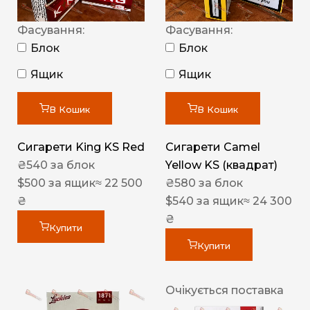
Фасування:
Фасування:
Блок
Блок
Ящик
Ящик
В Кошик
В Кошик
Сигарети King KS Red
Сигарети Camel
₴
540
за блок
Yellow KS (квадрат)
$
500
за ящик
≈ 22 500
₴
580
за блок
₴
$
540
за ящик
≈ 24 300
₴
Купити
Купити
Очікується поставка