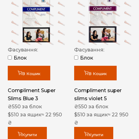
Фасування:
Фасування:
Блок
Блок
В Кошик
В Кошик
Compliment Super
Compliment super
Slims Blue 3
slims violet 5
₴
550
за блок
₴
550
за блок
$
510
за ящик
≈ 22 950
$
510
за ящик
≈ 22 950
₴
₴
Купити
Купити