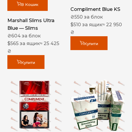
В Кошик
Compliment Blue KS
₴
550
за блок
Marshall Slims Ultra
$
510
за ящик
≈ 22 950
Blue — Slims
₴
₴
604
за блок
$
565
за ящик
≈ 25 425
Купити
₴
Купити