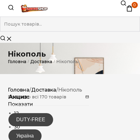
0
Нікополь
Головна
Доставка
Нікополь
/
/
Головна
/
Доставка
/
Нікополь
Акциз:
Показано всі 170 товарів
Показати
12
DUTY-FREE
15
30
Україна