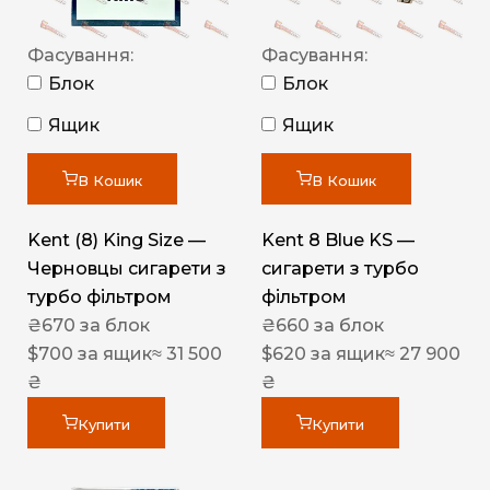
Фасування:
Фасування:
Блок
Блок
Ящик
Ящик
В Кошик
В Кошик
Kent (8) King Size —
Kent 8 Blue KS —
Черновцы сигарети з
сигарети з турбо
турбо фільтром
фільтром
₴
670
за блок
₴
660
за блок
$
700
за ящик
≈ 31 500
$
620
за ящик
≈ 27 900
₴
₴
Купити
Купити