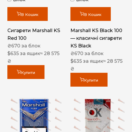
В Кошик
В Кошик
Сигарети Marshall KS
Marshall KS Black 100
Red 100
— класичні сигарети
₴
670
за блок
KS Black
$
635
за ящик
≈ 28 575
₴
670
за блок
₴
$
635
за ящик
≈ 28 575
₴
Купити
Купити