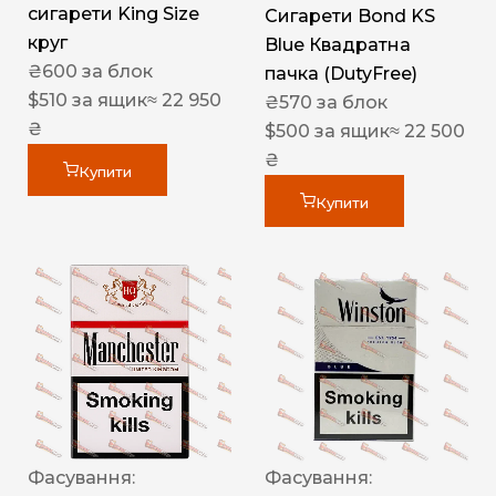
сигарети King Size
Сигарети Bond KS
круг
Blue Квадратна
₴
600
за блок
пачка (DutyFree)
$
510
за ящик
≈ 22 950
₴
570
за блок
₴
$
500
за ящик
≈ 22 500
₴
Купити
Купити
Фасування:
Фасування: