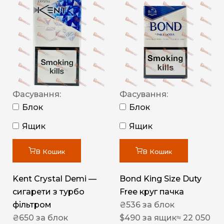
Фасування:
Фасування:
Блок
Блок
Ящик
Ящик
В Кошик
В Кошик
Kent Crystal Demi —
Bond King Size Duty
сигарети з турбо
Free круг пачка
фільтром
₴
536
за блок
₴
650
за блок
$
490
за ящик
≈ 22 050