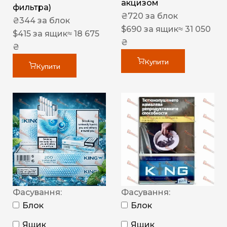
акцизом
фильтра)
₴
720
за блок
₴
344
за блок
$
690
за ящик
≈ 31 050
$
415
за ящик
≈ 18 675
₴
₴
Купити
Купити
Фасування:
Фасування:
Блок
Блок
Ящик
Ящик