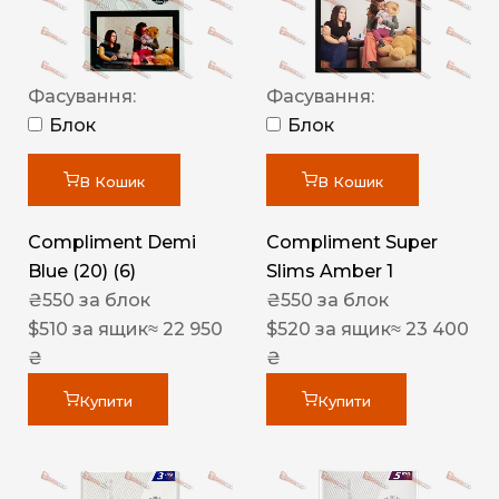
Фасування:
Фасування:
Блок
Блок
В Кошик
В Кошик
Compliment Demi
Compliment Super
Blue (20) (6)
Slims Amber 1
₴
550
за блок
₴
550
за блок
$
510
за ящик
≈ 22 950
$
520
за ящик
≈ 23 400
₴
₴
Купити
Купити