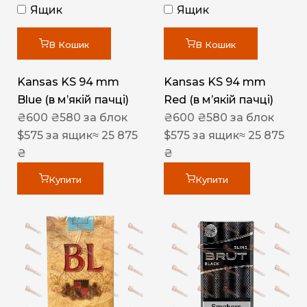
Ящик
Ящик
В Кошик
В Кошик
Kansas KS 94 mm
Kansas KS 94 mm
Blue (в мʼякій пачці)
Red (в мʼякій пачці)
₴
600
₴
580
за блок
₴
600
₴
580
за блок
$
575
за ящик
≈ 25 875
$
575
за ящик
≈ 25 875
₴
₴
Купити
Купити