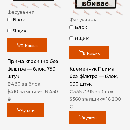
Фасування:
Блок
Фасування:
Блок
Ящик
Ящик
В Кошик
В Кошик
Прима класична без
фільтра — блок, 750
Кременчук Прима
штук
без фільтра — блок,
₴
480
за блок
600 штук
$
410
за ящик
≈ 18 450
₴
335
₴
315
за блок
₴
$
360
за ящик
≈ 16 200
₴
Купити
Купити