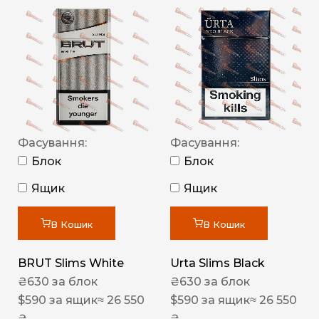
Фасування:
Фасування:
Блок
Блок
Ящик
Ящик
В Кошик
В Кошик
BRUT Slims White
Urta Slims Black
₴
630
за блок
₴
630
за блок
$
590
за ящик
≈ 26 550
$
590
за ящик
≈ 26 550
₴
₴