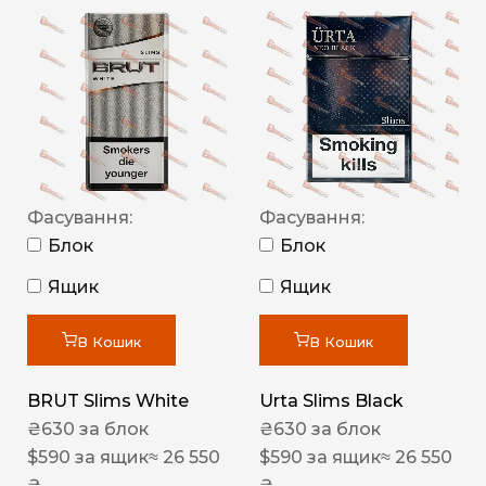
Фасування:
Фасування:
Блок
Блок
Ящик
Ящик
В Кошик
В Кошик
BRUT Slims White
Urta Slims Black
₴
630
за блок
₴
630
за блок
$
590
за ящик
≈ 26 550
$
590
за ящик
≈ 26 550
₴
₴