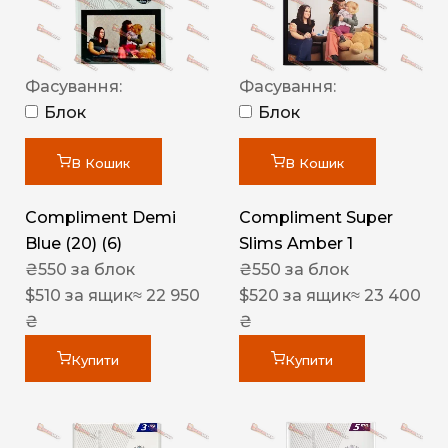
Фасування:
Фасування:
Блок
Блок
В Кошик
В Кошик
Compliment Demi
Compliment Super
Blue (20) (6)
Slims Amber 1
₴
550
за блок
₴
550
за блок
$
510
за ящик
≈ 22 950
$
520
за ящик
≈ 23 400
₴
₴
Купити
Купити