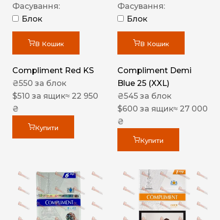
Фасування:
Фасування:
Блок
Блок
В Кошик
В Кошик
Compliment Red KS
Compliment Demi
₴
550
за блок
Blue 25 (XXL)
$
510
за ящик
≈ 22 950
₴
545
за блок
₴
$
600
за ящик
≈ 27 000
₴
Купити
Купити