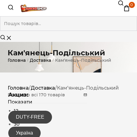
0
Кам'янець-Подільський
Головна
Доставка
Кам'янець-Подільський
/
/
Головна
/
Доставка
/
Кам'янець-Подільський
Акциз:
Показано всі 170 товарів
Показати
12
DUTY-FREE
15
30
Україна