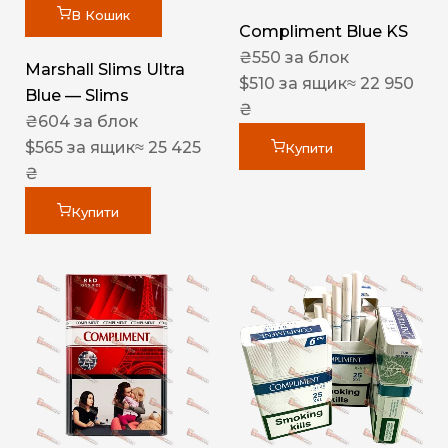
В Кошик
Compliment Blue KS
₴
550
за блок
Marshall Slims Ultra
$
510
за ящик
≈ 22 950
Blue — Slims
₴
₴
604
за блок
$
565
за ящик
≈ 25 425
Купити
₴
Купити