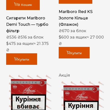
В Кошик
Marlboro Red KS
Сигарети Marlboro
Золоте Кільце
Demi Touch — турбо
(Флажок)
фільтр
₴
670
за блок
₴
536
₴
516
за блок
$
600
за ящик
≈ 27 000
$
475
за ящик
≈ 21 375
₴
₴
Купити
Купити
Акція