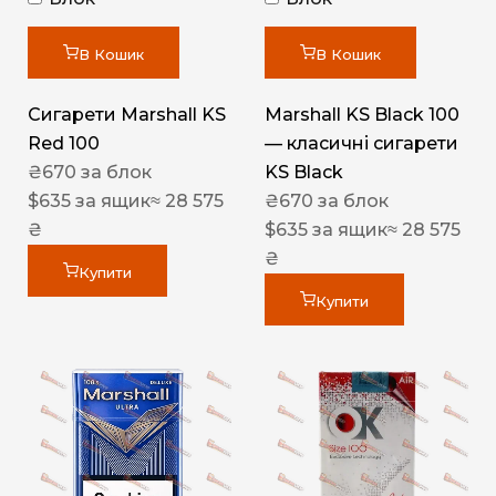
В Кошик
В Кошик
Сигарети Marshall KS
Marshall KS Black 100
Red 100
— класичні сигарети
₴
670
за блок
KS Black
$
635
за ящик
≈ 28 575
₴
670
за блок
₴
$
635
за ящик
≈ 28 575
₴
Купити
Купити