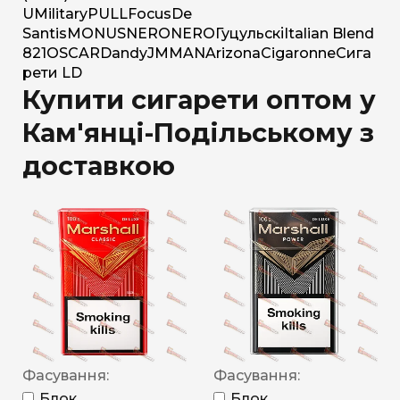
U
Military
PULL
Focus
De
Santis
MONUS
NERO
NERO
Гуцульскі
Italian Blend
821
OSCAR
Dandy
JM
MAN
Arizona
Cigaronne
Сига
рети LD
Купити сигарети оптом у
Кам'янці-Подільському з
доставкою
Фасування:
Фасування:
Блок
Блок