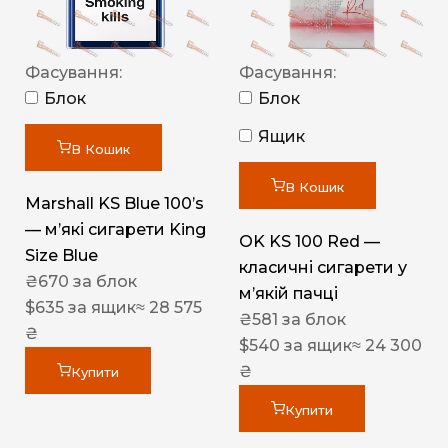
Фасування:
Фасування:
Блок
Блок
Ящик
В Кошик
В Кошик
Marshall KS Blue 100’s
— м’які сигарети King
OK KS 100 Red —
Size Blue
класичні сигарети у
₴
670
за блок
м’якій пачці
$
635
за ящик
≈ 28 575
₴
581
за блок
₴
$
540
за ящик
≈ 24 300
₴
Купити
Купити