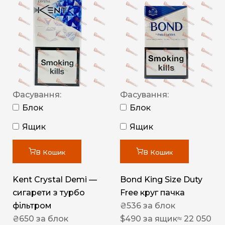
Фасування:
Фасування:
Блок
Блок
Ящик
Ящик
В Кошик
В Кошик
Kent Crystal Demi —
Bond King Size Duty
сигарети з турбо
Free круг пачка
фільтром
₴
536
за блок
₴
650
за блок
$
490
за ящик
≈ 22 050