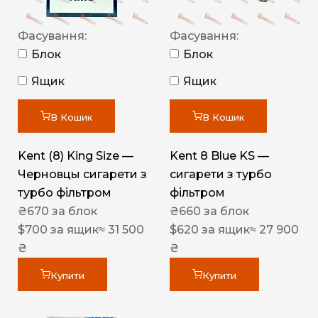
Фасування:
Фасування:
Блок
Блок
Ящик
Ящик
В Кошик
В Кошик
Kent (8) King Size —
Kent 8 Blue KS —
Черновцы сигарети з
сигарети з турбо
турбо фільтром
фільтром
₴
670
за блок
₴
660
за блок
$
700
за ящик
≈ 31 500
$
620
за ящик
≈ 27 900
₴
₴
Купити
Купити