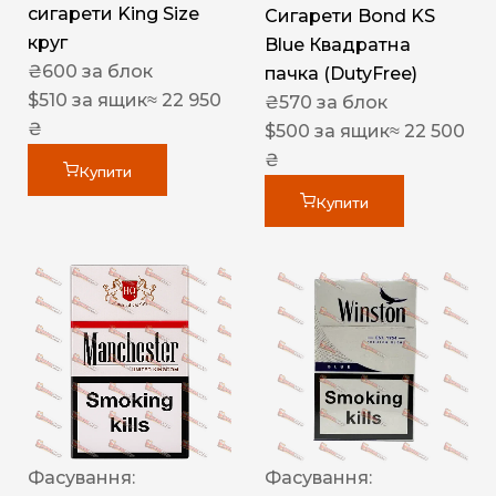
сигарети King Size
Сигарети Bond KS
круг
Blue Квадратна
₴
600
за блок
пачка (DutyFree)
$
510
за ящик
≈ 22 950
₴
570
за блок
₴
$
500
за ящик
≈ 22 500
₴
Купити
Купити
Фасування:
Фасування: