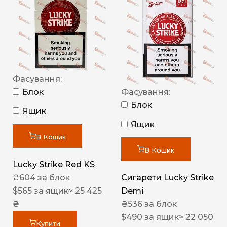
Фасування:
Блок
Фасування:
Блок
Ящик
Ящик
В Кошик
В Кошик
Lucky Strike Red KS
₴
604
за блок
Сигарети Lucky Strike
$
565
за ящик
≈ 25 425
Demi
₴
₴
536
за блок
$
490
за ящик
≈ 22 050
Купити