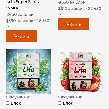
Urta Super Slims
₴
630
за блок
White
$
610
за ящик
≈ 27 450
₴
630
за блок
₴
$
590
за ящик
≈ 26 550
Купити
₴
Купити
Фасування:
Фасування:
Блок
Блок