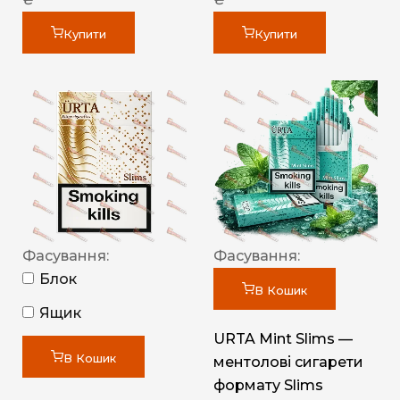
Купити
Купити
Фасування:
Фасування:
Блок
В Кошик
Ящик
URTA Mint Slims —
В Кошик
ментолові сигарети
формату Slims