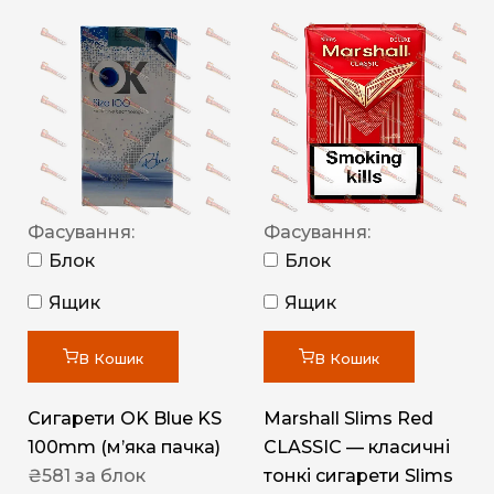
Фасування:
Фасування:
Блок
Блок
Ящик
Ящик
В Кошик
В Кошик
Сигарети OK Blue KS
Marshall Slims Red
100mm (м’яка пачка)
CLASSIC — класичні
₴
581
за блок
тонкі сигарети Slims