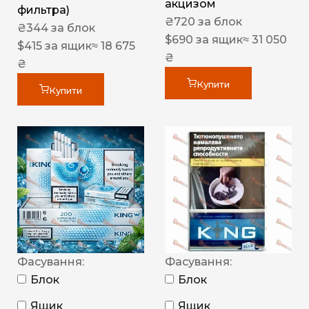
акцизом
фильтра)
₴
720
за блок
₴
344
за блок
$
690
за ящик
≈ 31 050
$
415
за ящик
≈ 18 675
₴
₴
Купити
Купити
Фасування:
Фасування:
Блок
Блок
Ящик
Ящик