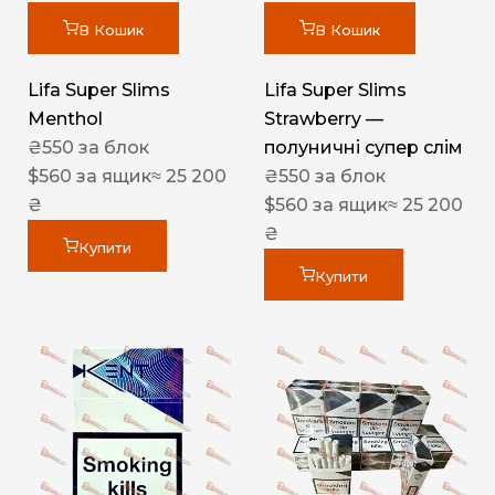
В Кошик
В Кошик
Lifa Super Slims
Lifa Super Slims
Menthol
Strawberry —
₴
550
за блок
полуничні супер слім
$
560
за ящик
≈ 25 200
₴
550
за блок
₴
$
560
за ящик
≈ 25 200
₴
Купити
Купити