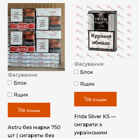
Фасування:
Блок
Фасування:
Блок
Ящик
Ящик
В Кошик
В Кошик
Frida Silver KS —
сигарети з
Astru без марки 750
українським
шт ( сигареты без