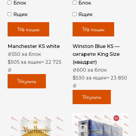
Блок
Блок
Ящик
Ящик
В Кошик
В Кошик
Manchester KS white
Winston Blue KS —
₴
550
за блок
сигарети King Size
$
505
за ящик
≈ 22 725
(квадрат)
₴
₴
600
за блок
$
530
за ящик
≈ 23 850
Купити
₴
Купити