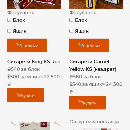
Фасування:
Фасування:
Блок
Блок
Ящик
Ящик
В Кошик
В Кошик
Сигарети King KS Red
Сигарети Camel
₴
540
за блок
Yellow KS (квадрат)
$
500
за ящик
≈ 22 500
₴
580
за блок
₴
$
540
за ящик
≈ 24 300
₴
Купити
Купити
Очікується поставка