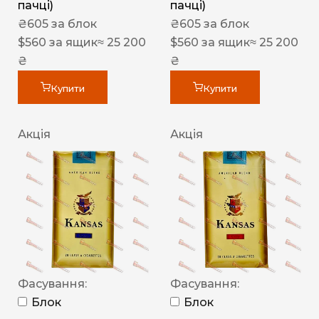
пачці)
пачці)
₴
605
за блок
₴
605
за блок
$
560
за ящик
≈ 25 200
$
560
за ящик
≈ 25 200
₴
₴
Купити
Купити
Акція
Акція
Фасування:
Фасування:
Блок
Блок