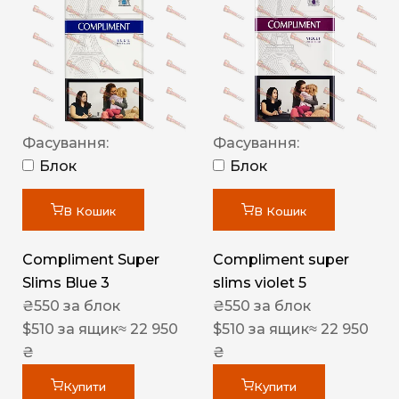
Фасування:
Фасування:
Блок
Блок
В Кошик
В Кошик
Compliment Super
Compliment super
Slims Blue 3
slims violet 5
₴
550
за блок
₴
550
за блок
$
510
за ящик
≈ 22 950
$
510
за ящик
≈ 22 950
₴
₴
Купити
Купити