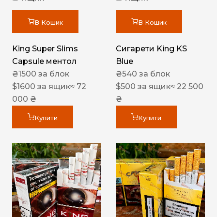
В Кошик
В Кошик
King Super Slims
Сигарети King KS
Capsule ментол
Blue
₴
1500
за блок
₴
540
за блок
$
1600
за ящик
≈ 72
$
500
за ящик
≈ 22 500
000 ₴
₴
Купити
Купити