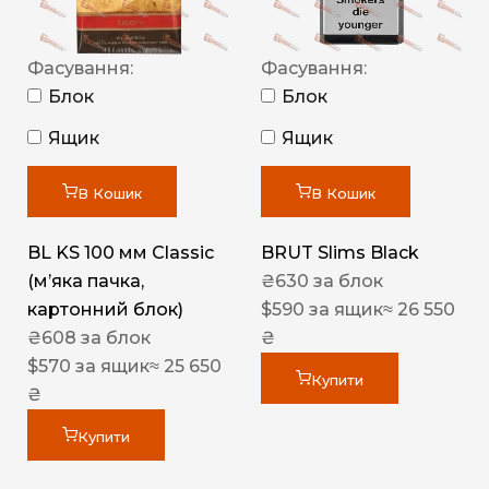
Фасування:
Фасування:
Блок
Блок
Ящик
Ящик
В Кошик
В Кошик
BL KS 100 мм Classic
BRUT Slims Black
(м’яка пачка,
₴
630
за блок
картонний блок)
$
590
за ящик
≈ 26 550
₴
608
за блок
₴
$
570
за ящик
≈ 25 650
Купити
₴
Купити