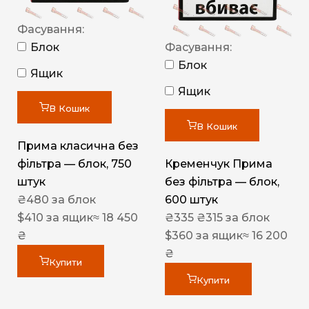
Фасування:
Блок
Фасування:
Блок
Ящик
Ящик
В Кошик
В Кошик
Прима класична без
фільтра — блок, 750
Кременчук Прима
штук
без фільтра — блок,
₴
480
за блок
600 штук
$
410
за ящик
≈ 18 450
₴
335
₴
315
за блок
₴
$
360
за ящик
≈ 16 200
₴
Купити
Купити