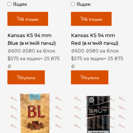
Ящик
Ящик
В Кошик
В Кошик
Kansas KS 94 mm
Kansas KS 94 mm
Blue (в мʼякій пачці)
Red (в мʼякій пачці)
₴
600
₴
580
за блок
₴
600
₴
580
за блок
$
575
за ящик
≈ 25 875
$
575
за ящик
≈ 25 875
₴
₴
Купити
Купити