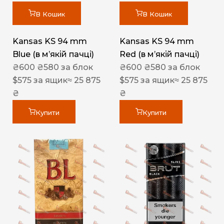
В Кошик
В Кошик
Kansas KS 94 mm
Kansas KS 94 mm
Blue (в мʼякій пачці)
Red (в мʼякій пачці)
₴
600
₴
580
за блок
₴
600
₴
580
за блок
$
575
за ящик
≈ 25 875
$
575
за ящик
≈ 25 875
₴
₴
Купити
Купити