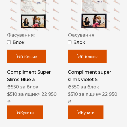
Фасування:
Фасування:
Блок
Блок
В Кошик
В Кошик
Compliment Super
Compliment super
Slims Blue 3
slims violet 5
₴
550
за блок
₴
550
за блок
$
510
за ящик
≈ 22 950
$
510
за ящик
≈ 22 950
₴
₴
Купити
Купити