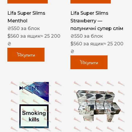
Lifa Super Slims
Lifa Super Slims
Menthol
Strawberry —
₴
550
за блок
полуничні супер слім
$
560
за ящик
≈ 25 200
₴
550
за блок
₴
$
560
за ящик
≈ 25 200
₴
Купити
Купити