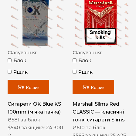
Фасування:
Фасування:
Блок
Блок
Ящик
Ящик
В Кошик
В Кошик
Сигарети OK Blue KS
Marshall Slims Red
100mm (м’яка пачка)
CLASSIC — класичні
₴
581
за блок
тонкі сигарети Slims
$
540
за ящик
≈ 24 300
₴
610
за блок
₴
$
565
за ящик
≈ 25 425