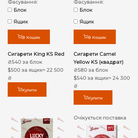
Фасування:
Фасування:
Блок
Блок
Ящик
Ящик
В Кошик
В Кошик
Сигарети King KS Red
Сигарети Camel
₴
540
за блок
Yellow KS (квадрат)
$
500
за ящик
≈ 22 500
₴
580
за блок
₴
$
540
за ящик
≈ 24 300
₴
Купити
Купити
Очікується поставка