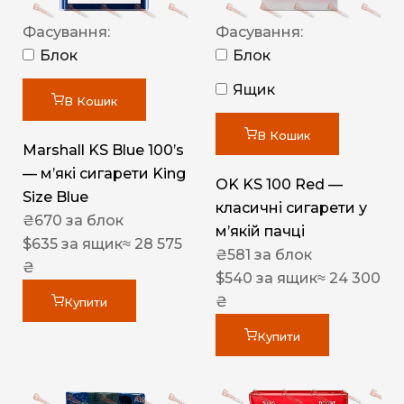
Фасування:
Фасування:
Блок
Блок
Ящик
В Кошик
В Кошик
Marshall KS Blue 100’s
— м’які сигарети King
OK KS 100 Red —
Size Blue
класичні сигарети у
₴
670
за блок
м’якій пачці
$
635
за ящик
≈ 28 575
₴
581
за блок
₴
$
540
за ящик
≈ 24 300
₴
Купити
Купити