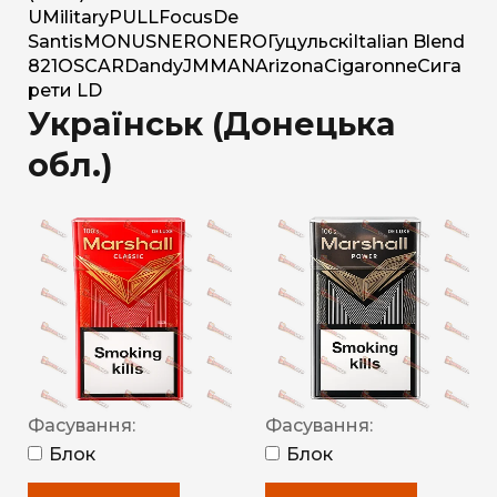
U
Military
PULL
Focus
De
Santis
MONUS
NERO
NERO
Гуцульскі
Italian Blend
821
OSCAR
Dandy
JM
MAN
Arizona
Cigaronne
Сига
рети LD
Українськ (Донецька
обл.)
Фасування:
Фасування:
Блок
Блок