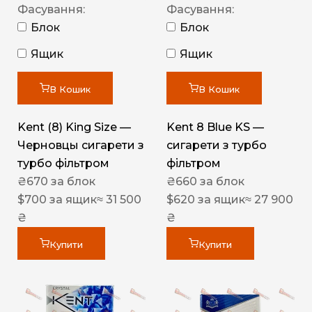
Фасування:
Фасування:
Блок
Блок
Ящик
Ящик
В Кошик
В Кошик
Kent (8) King Size —
Kent 8 Blue KS —
Черновцы сигарети з
сигарети з турбо
турбо фільтром
фільтром
₴
670
за блок
₴
660
за блок
$
700
за ящик
≈ 31 500
$
620
за ящик
≈ 27 900
₴
₴
Купити
Купити