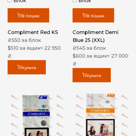
Блок
Блок
В Кошик
В Кошик
Compliment Red KS
Compliment Demi
₴
550
за блок
Blue 25 (XXL)
$
510
за ящик
≈ 22 950
₴
545
за блок
₴
$
600
за ящик
≈ 27 000
₴
Купити
Купити