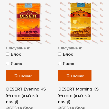
Фасування:
Фасування:
Блок
Блок
Ящик
Ящик
В Кошик
В Кошик
DESERT Evening KS
DESERT Morning KS
94 mm (в мʼякій
94 mm (в мʼякій
пачці)
пачці)
₴
605
за блок
₴
605
за блок