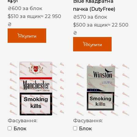
круг
Blue Квадратна
₴
600
за блок
пачка (DutyFree)
$
510
за ящик
≈ 22 950
₴
570
за блок
₴
$
500
за ящик
≈ 22 500
₴
Купити
Купити
Фасування:
Фасування:
Блок
Блок