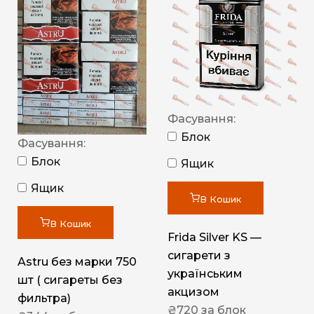
Фасування:
Блок
Фасування:
Блок
Ящик
Ящик
В Кошик
В Кошик
Frida Silver KS —
сигарети з
Astru без марки 750
українським
шт ( сигареты без
акцизом
фильтра)
₴
720
за блок