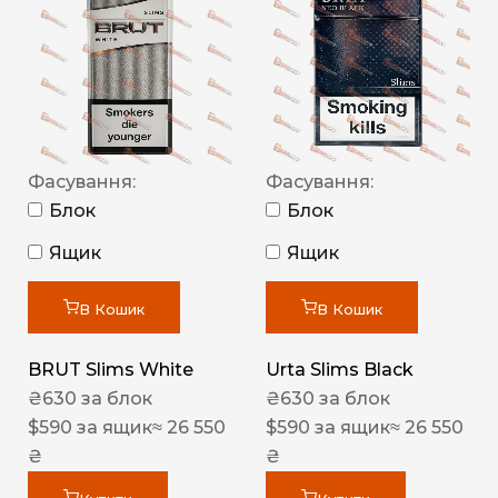
Фасування:
Фасування:
Блок
Блок
Ящик
Ящик
В Кошик
В Кошик
BRUT Slims White
Urta Slims Black
₴
630
за блок
₴
630
за блок
$
590
за ящик
≈ 26 550
$
590
за ящик
≈ 26 550
₴
₴