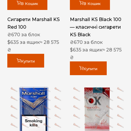
В Кошик
В Кошик
Сигарети Marshall KS
Marshall KS Black 100
Red 100
— класичні сигарети
₴
670
за блок
KS Black
$
635
за ящик
≈ 28 575
₴
670
за блок
₴
$
635
за ящик
≈ 28 575
₴
Купити
Купити