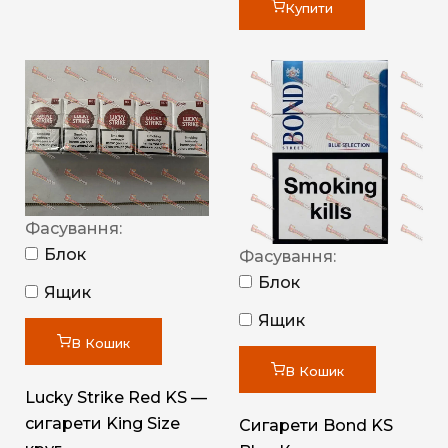
Купити
Фасування:
Блок
Фасування:
Блок
Ящик
Ящик
В Кошик
В Кошик
Lucky Strike Red KS —
сигарети King Size
Сигарети Bond KS