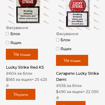
Фасування:
Блок
Фасування:
Блок
Ящик
Ящик
В Кошик
В Кошик
Lucky Strike Red KS
₴
604
за блок
Сигарети Lucky Strike
$
565
за ящик
≈ 25 425
Demi
₴
₴
536
за блок
$
490
за ящик
≈ 22 050
Купити
₴