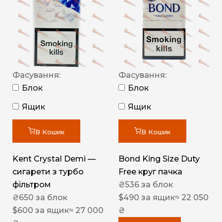
Фасування:
Фасування:
Блок
Блок
Ящик
Ящик
В Кошик
В Кошик
Kent Crystal Demi —
Bond King Size Duty
сигарети з турбо
Free круг пачка
фільтром
₴
536
за блок
₴
650
за блок
$
490
за ящик
≈ 22 050
$
600
за ящик
≈ 27 000
₴