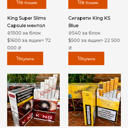
В Кошик
В Кошик
King Super Slims
Сигарети King KS
Capsule ментол
Blue
₴
1500
за блок
₴
540
за блок
$
1600
за ящик
≈ 72
$
500
за ящик
≈ 22 500
000 ₴
₴
Купити
Купити