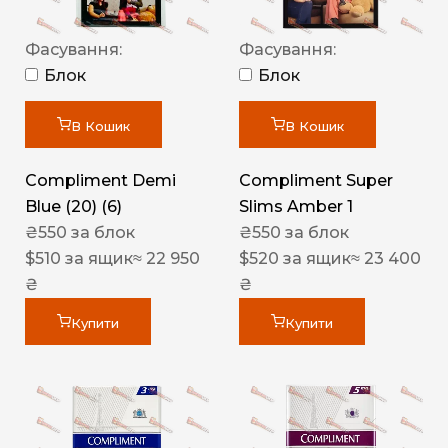
Фасування:
Фасування:
Блок
Блок
В Кошик
В Кошик
Compliment Demi
Compliment Super
Blue (20) (6)
Slims Amber 1
₴
550
за блок
₴
550
за блок
$
510
за ящик
≈ 22 950
$
520
за ящик
≈ 23 400
₴
₴
Купити
Купити