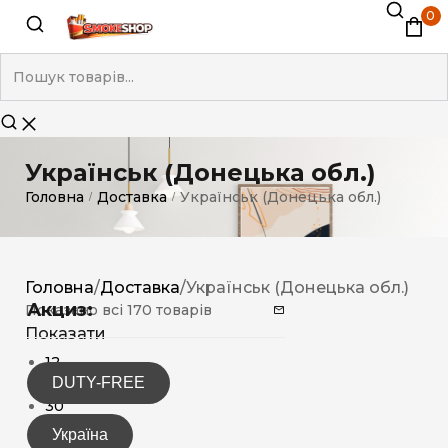
0
Українськ (Донецька обл.)
Головна
Доставка
Українськ (Донецька обл.)
/
/
Головна
/
Доставка
/
Українськ (Донецька обл.)
Акциз:
Показано всі 170 товарів
Показати
12
DUTY-FREE
15
30
Україна