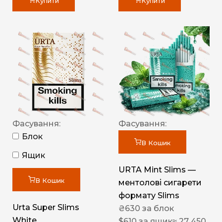
Купити
Купити
Фасування:
Фасування:
Блок
В Кошик
Ящик
URTA Mint Slims —
В Кошик
ментолові сигарети
формату Slims
Urta Super Slims
₴
630
за блок
White
$
610
за ящик
≈ 27 450