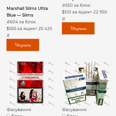
₴
550
за блок
Marshall Slims Ultra
$
510
за ящик
≈ 22 950
Blue — Slims
₴
₴
604
за блок
$
565
за ящик
≈ 25 425
Купити
₴
Купити
Фасування:
Фасування: