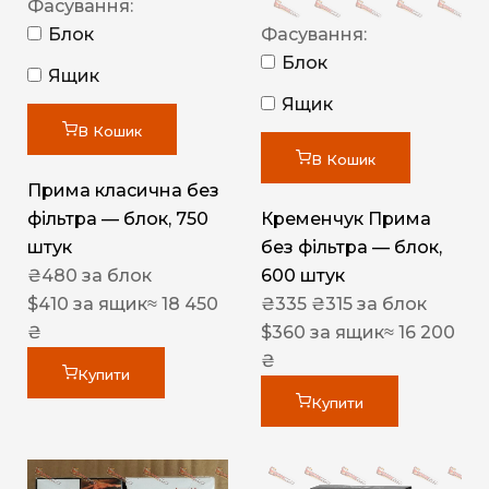
Фасування:
Блок
Фасування:
Блок
Ящик
Ящик
В Кошик
В Кошик
Прима класична без
фільтра — блок, 750
Кременчук Прима
штук
без фільтра — блок,
₴
480
за блок
600 штук
$
410
за ящик
≈ 18 450
₴
335
₴
315
за блок
₴
$
360
за ящик
≈ 16 200
₴
Купити
Купити