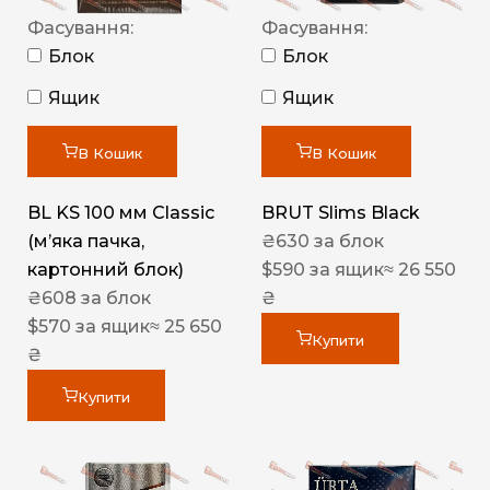
Фасування:
Фасування:
Блок
Блок
Ящик
Ящик
В Кошик
В Кошик
BL KS 100 мм Classic
BRUT Slims Black
(м’яка пачка,
₴
630
за блок
картонний блок)
$
590
за ящик
≈ 26 550
₴
608
за блок
₴
$
570
за ящик
≈ 25 650
Купити
₴
Купити