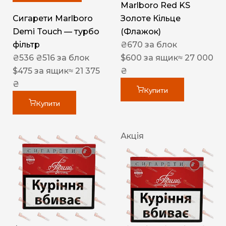
Marlboro Red KS
Сигарети Marlboro
Золоте Кільце
Demi Touch — турбо
(Флажок)
фільтр
₴
670
за блок
₴
536
₴
516
за блок
$
600
за ящик
≈ 27 000
$
475
за ящик
≈ 21 375
₴
₴
Купити
Купити
Акція