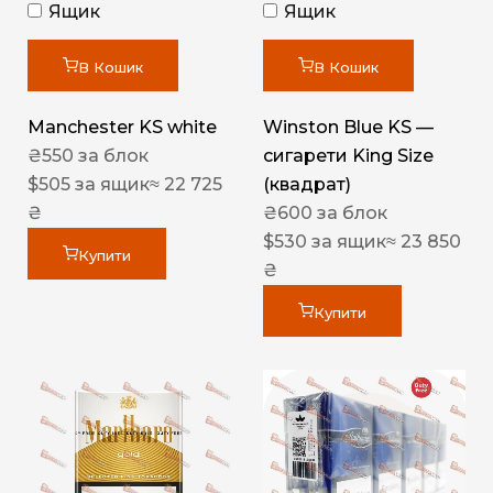
Ящик
Ящик
В Кошик
В Кошик
Manchester KS white
Winston Blue KS —
₴
550
за блок
сигарети King Size
$
505
за ящик
≈ 22 725
(квадрат)
₴
₴
600
за блок
$
530
за ящик
≈ 23 850
Купити
₴
Купити