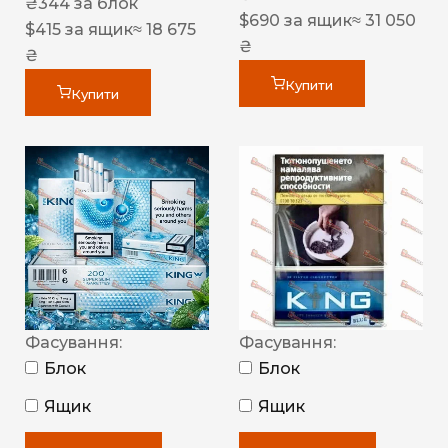
₴
344
за блок
$
690
за ящик
≈ 31 050
$
415
за ящик
≈ 18 675
₴
₴
Купити
Купити
Фасування:
Фасування:
Блок
Блок
Ящик
Ящик