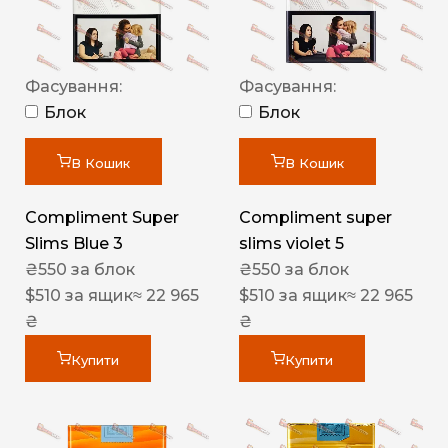
Фасування:
Фасування:
Блок
Блок
В Кошик
В Кошик
Compliment Super
Compliment super
Slims Blue 3
slims violet 5
₴
550
за блок
₴
550
за блок
$
510
за ящик
≈ 22 965
$
510
за ящик
≈ 22 965
₴
₴
Купити
Купити