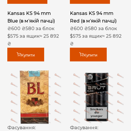
Kansas KS 94 mm
Kansas KS 94 mm
Blue (в мʼякій пачці)
Red (в мʼякій пачці)
₴
600
₴
580
за блок
₴
600
₴
580
за блок
$
575
за ящик
≈ 25 892
$
575
за ящик
≈ 25 892
₴
₴
Купити
Купити
Фасування:
Фасування: