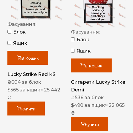
Фасування:
Блок
Фасування:
Блок
Ящик
Ящик
В Кошик
В Кошик
Lucky Strike Red KS
₴
604
за блок
Сигарети Lucky Strike
$
565
за ящик
≈ 25 442
Demi
₴
₴
536
за блок
$
490
за ящик
≈ 22 065
Купити
₴
Купити