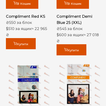
В Кошик
В Кошик
Compliment Red KS
Compliment Demi
₴
550
за блок
Blue 25 (XXL)
$
510
за ящик
≈ 22 965
₴
545
за блок
₴
$
600
за ящик
≈ 27 018
₴
Купити
Купити