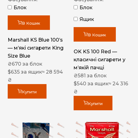
Блок
Блок
Ящик
В Кошик
В Кошик
Marshall KS Blue 100’s
— м’які сигарети King
OK KS 100 Red —
Size Blue
класичні сигарети у
₴
670
за блок
м’якій пачці
$
635
за ящик
≈ 28 594
₴
581
за блок
₴
$
540
за ящик
≈ 24 316
₴
Купити
Купити