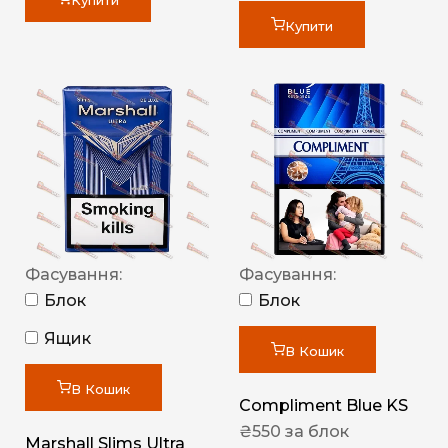
Купити
Купити
Фасування:
Фасування:
Блок
Блок
Ящик
В Кошик
В Кошик
Compliment Blue KS
₴
550
за блок
Marshall Slims Ultra