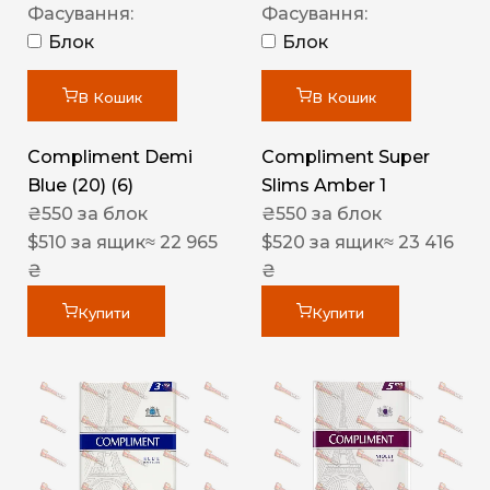
Фасування:
Фасування:
Блок
Блок
В Кошик
В Кошик
Compliment Demi
Compliment Super
Blue (20) (6)
Slims Amber 1
₴
550
за блок
₴
550
за блок
$
510
за ящик
≈ 22 965
$
520
за ящик
≈ 23 416
₴
₴
Купити
Купити