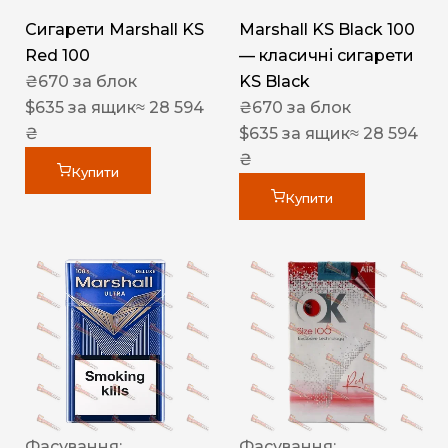
Сигарети Marshall KS
Marshall KS Black 100
Red 100
— класичні сигарети
₴
670
за блок
KS Black
$
635
за ящик
≈ 28 594
₴
670
за блок
₴
$
635
за ящик
≈ 28 594
₴
Купити
Купити
Фасування:
Фасування: