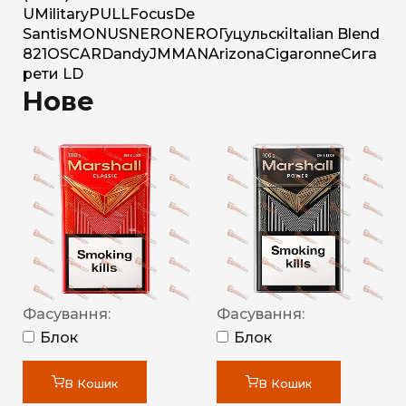
U
Military
PULL
Focus
De
Santis
MONUS
NERO
NERO
Гуцульскі
Italian Blend
821
OSCAR
Dandy
JM
MAN
Arizona
Cigaronne
Сига
рети LD
Нове
Фасування:
Фасування:
Блок
Блок
В Кошик
В Кошик