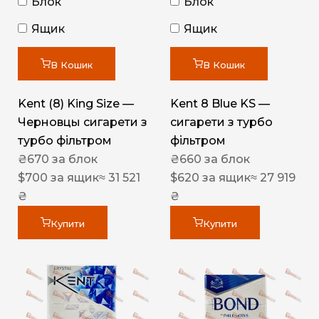
Блок
Блок
Ящик
Ящик
В Кошик
В Кошик
Kent (8) King Size —
Kent 8 Blue KS —
Черновцы сигарети з
сигарети з турбо
турбо фільтром
фільтром
₴
670
за блок
₴
660
за блок
$
700
за ящик
≈ 31 521
$
620
за ящик
≈ 27 919
₴
₴
Купити
Купити