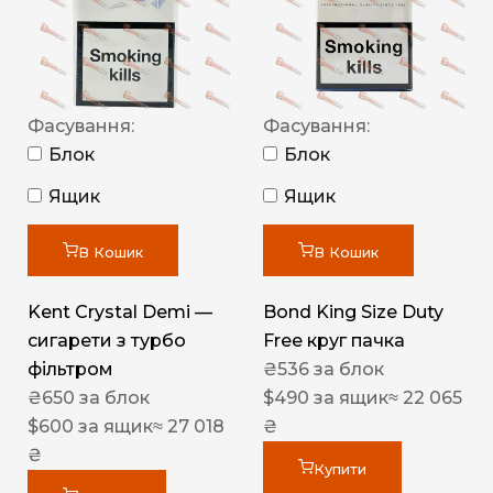
Фасування:
Фасування:
Блок
Блок
Ящик
Ящик
В Кошик
В Кошик
Kent Crystal Demi —
Bond King Size Duty
сигарети з турбо
Free круг пачка
фільтром
₴
536
за блок
₴
650
за блок
$
490
за ящик
≈ 22 065
$
600
за ящик
≈ 27 018
₴
₴
Купити