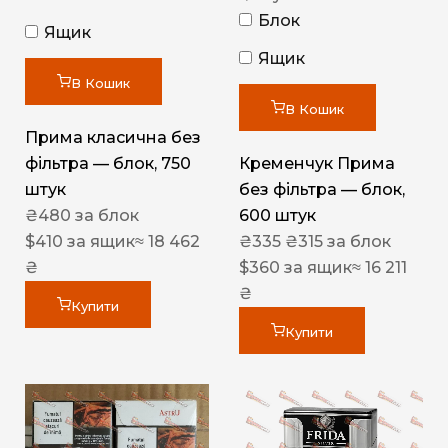
Блок
Ящик
Ящик
В Кошик
В Кошик
Прима класична без
фільтра — блок, 750
Кременчук Прима
штук
без фільтра — блок,
₴
480
за блок
600 штук
$
410
за ящик
≈ 18 462
₴
335
₴
315
за блок
₴
$
360
за ящик
≈ 16 211
₴
Купити
Купити