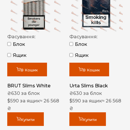
Фасування:
Фасування:
Блок
Блок
Ящик
Ящик
В Кошик
В Кошик
BRUT Slims White
Urta Slims Black
₴
630
за блок
₴
630
за блок
$
590
за ящик
≈ 26 568
$
590
за ящик
≈ 26 568
₴
₴
Купити
Купити