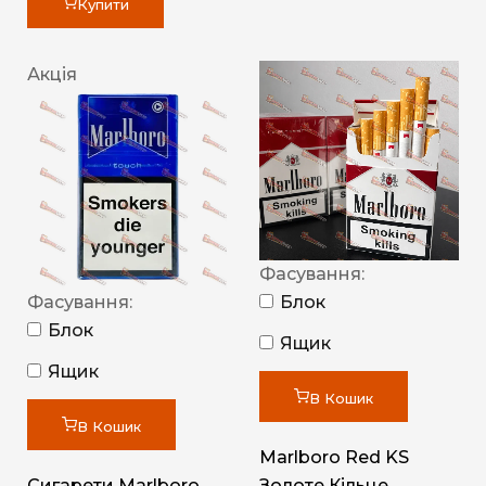
Купити
Акція
Фасування:
Фасування:
Блок
Блок
Ящик
Ящик
В Кошик
В Кошик
Marlboro Red KS
Сигарети Marlboro
Золоте Кільце