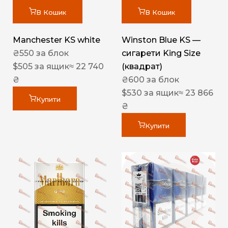
В Кошик
В Кошик
Manchester KS white
Winston Blue KS —
₴
550
за блок
сигарети King Size
$
505
за ящик
≈ 22 740
(квадрат)
₴
₴
600
за блок
$
530
за ящик
≈ 23 866
Купити
₴
Купити