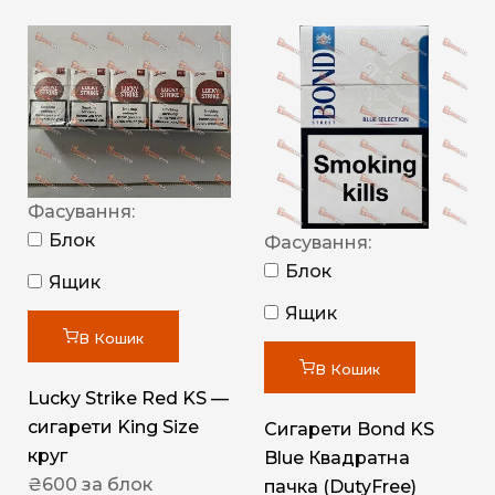
Фасування:
Блок
Фасування:
Блок
Ящик
Ящик
В Кошик
В Кошик
Lucky Strike Red KS —
сигарети King Size
Сигарети Bond KS
круг
Blue Квадратна
₴
600
за блок
пачка (DutyFree)