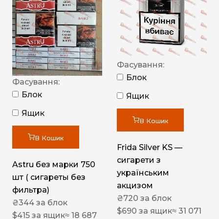
Фасування:
Блок
Фасування:
Блок
Ящик
Ящик
В Кошик
В Кошик
Frida Silver KS —
сигарети з
Astru без марки 750
українським
шт ( сигареты без
акцизом
фильтра)
₴
720
за блок
₴
344
за блок
$
690
за ящик
≈ 31 071
$
415
за ящик
≈ 18 687