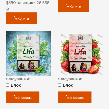
$
590
за ящик
≈ 26 568
Купити
₴
Купити
Фасування:
Фасування:
Блок
Блок
В Кошик
В Кошик