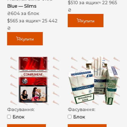
$
510
за ящик
≈ 22 965
Blue — Slims
₴
₴
604
за блок
$
565
за ящик
≈ 25 442
Купити
₴
Купити
Фасування:
Фасування:
Блок
Блок