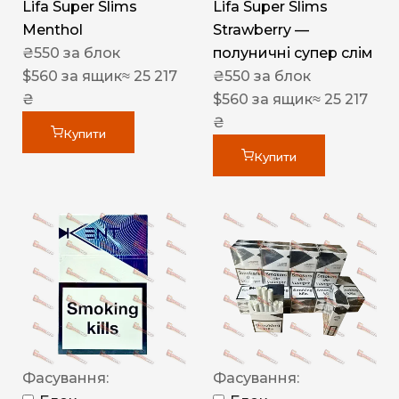
Lifa Super Slims
Lifa Super Slims
Menthol
Strawberry —
₴
550
за блок
полуничні супер слім
$
560
за ящик
≈ 25 217
₴
550
за блок
₴
$
560
за ящик
≈ 25 217
₴
Купити
Купити
Фасування:
Фасування: