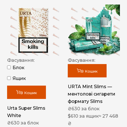
Фасування:
Фасування:
Блок
В Кошик
Ящик
URTA Mint Slims —
В Кошик
ментолові сигарети
формату Slims
Urta Super Slims
₴
630
за блок
White
$
610
за ящик
≈ 27 468
₴
630
за блок
₴