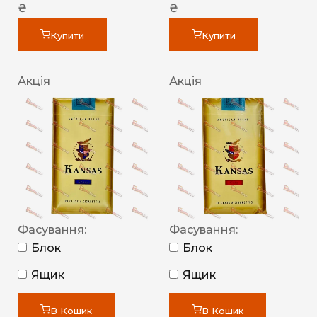
₴
₴
Купити
Купити
Акція
Акція
Фасування:
Фасування:
Блок
Блок
Ящик
Ящик
В Кошик
В Кошик