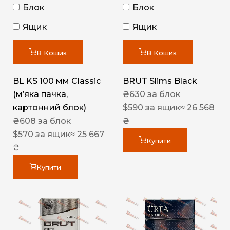
Блок
Блок
Ящик
Ящик
В Кошик
В Кошик
BL KS 100 мм Classic
BRUT Slims Black
(м’яка пачка,
₴
630
за блок
картонний блок)
$
590
за ящик
≈ 26 568
₴
608
за блок
₴
$
570
за ящик
≈ 25 667
Купити
₴
Купити