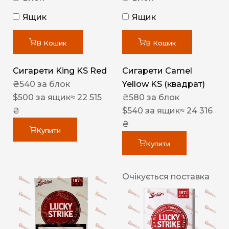
Ящик
Ящик
В Кошик
В Кошик
Сигарети King KS Red
Сигарети Camel
₴
540
за блок
Yellow KS (квадрат)
$
500
за ящик
≈ 22 515
₴
580
за блок
₴
$
540
за ящик
≈ 24 316
₴
Купити
Купити
Очікується поставка