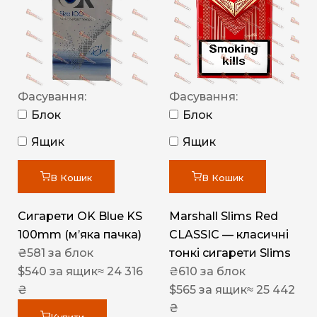
Фасування:
Фасування:
Блок
Блок
Ящик
Ящик
В Кошик
В Кошик
Сигарети OK Blue KS
Marshall Slims Red
100mm (м’яка пачка)
CLASSIC — класичні
₴
581
за блок
тонкі сигарети Slims
$
540
за ящик
≈ 24 316
₴
610
за блок
₴
$
565
за ящик
≈ 25 442
₴