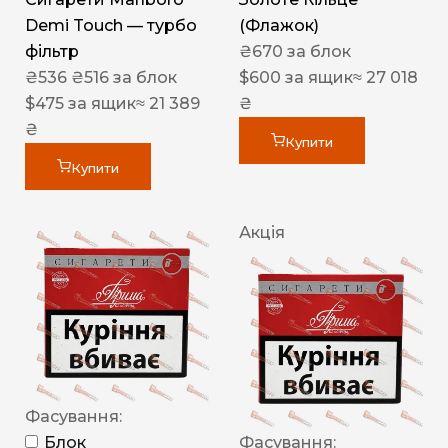
Demi Touch — турбо
(Флажок)
фільтр
₴
670
за блок
₴
536
₴
516
за блок
$
600
за ящик
≈ 27 018
$
475
за ящик
≈ 21 389
₴
₴
Купити
Купити
Акція
Фасування:
Блок
Фасування: