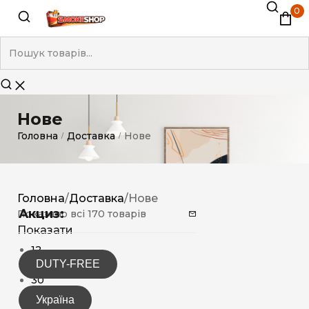
0
Нове
Головна
Доставка
Нове
/
/
Головна
/
Доставка
/
Нове
Акциз:
Показано всі 170 товарів
Показати
12
DUTY-FREE
15
30
Україна