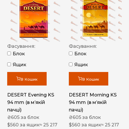
Фасування:
Фасування:
Блок
Блок
Ящик
Ящик
В Кошик
В Кошик
DESERT Evening KS
DESERT Morning KS
94 mm (в мʼякій
94 mm (в мʼякій
пачці)
пачці)
₴
605
за блок
₴
605
за блок
$
560
за ящик
≈ 25 217
$
560
за ящик
≈ 25 217