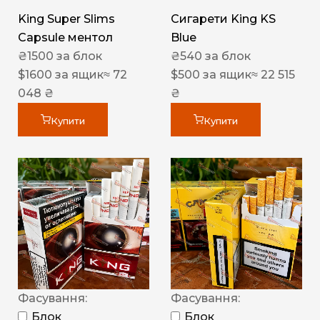
King Super Slims
Сигарети King KS
Capsule ментол
Blue
₴
1500
за блок
₴
540
за блок
$
1600
за ящик
≈ 72
$
500
за ящик
≈ 22 515
048 ₴
₴
Купити
Купити
Фасування:
Фасування:
Блок
Блок