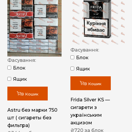
Фасування:
Блок
Фасування:
Блок
Ящик
Ящик
В Кошик
В Кошик
Frida Silver KS —
сигарети з
Astru без марки 750
українським
шт ( сигареты без
акцизом
фильтра)
₴
720
за блок