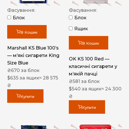
Фасування:
Фасування:
Блок
Блок
Ящик
В Кошик
В Кошик
Marshall KS Blue 100’s
— м’які сигарети King
OK KS 100 Red —
Size Blue
класичні сигарети у
₴
670
за блок
м’якій пачці
$
635
за ящик
≈ 28 575
₴
581
за блок
₴
$
540
за ящик
≈ 24 300
₴
Купити
Купити