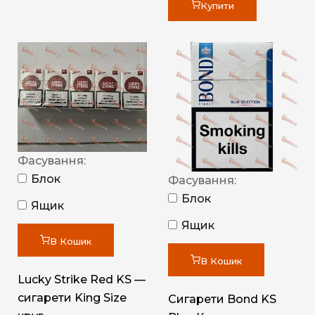
Купити
Фасування:
Блок
Фасування:
Блок
Ящик
Ящик
В Кошик
В Кошик
Lucky Strike Red KS —
сигарети King Size
Сигарети Bond KS