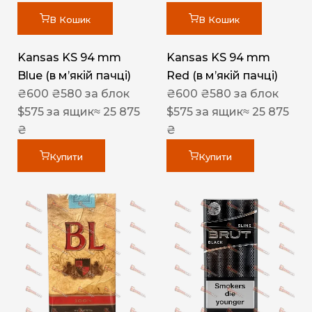
В Кошик
В Кошик
Kansas KS 94 mm
Kansas KS 94 mm
Blue (в мʼякій пачці)
Red (в мʼякій пачці)
₴
600
₴
580
за блок
₴
600
₴
580
за блок
$
575
за ящик
≈ 25 875
$
575
за ящик
≈ 25 875
₴
₴
Купити
Купити