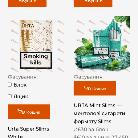
Купити
Купити
Фасування:
Фасування:
Блок
В Кошик
Ящик
URTA Mint Slims —
В Кошик
ментолові сигарети
формату Slims
Urta Super Slims
₴
630
за блок
White
$
610
за ящик
≈ 27 450