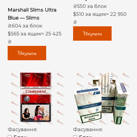
₴
550
за блок
Marshall Slims Ultra
$
510
за ящик
≈ 22 950
Blue — Slims
₴
₴
604
за блок
$
565
за ящик
≈ 25 425
Купити
₴
Купити
Фасування:
Фасування: