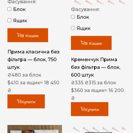
Фасування:
Блок
Фасування:
Блок
Ящик
Ящик
В Кошик
В Кошик
Прима класична без
фільтра — блок, 750
Кременчук Прима
штук
без фільтра — блок,
₴
480
за блок
600 штук
$
410
за ящик
≈ 18 450
₴
335
₴
315
за блок
₴
$
360
за ящик
≈ 16 200
₴
Купити
Купити