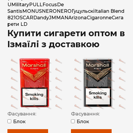
U
Military
PULL
Focus
De
Santis
MONUS
NERO
NERO
Гуцульскі
Italian Blend
821
OSCAR
Dandy
JM
MAN
Arizona
Cigaronne
Сига
рети LD
Купити сигарети оптом в
Ізмаїлі з доставкою
Фасування:
Фасування:
Блок
Блок