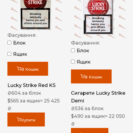
Фасування:
Блок
Фасування:
Блок
Ящик
Ящик
В Кошик
В Кошик
Lucky Strike Red KS
₴
604
за блок
Сигарети Lucky Strike
$
565
за ящик
≈ 25 425
Demi
₴
₴
536
за блок
$
490
за ящик
≈ 22 050
Купити
₴