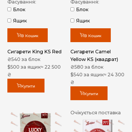
Фасування:
Фасування:
Блок
Блок
Ящик
Ящик
В Кошик
В Кошик
Сигарети King KS Red
Сигарети Camel
₴
540
за блок
Yellow KS (квадрат)
$
500
за ящик
≈ 22 500
₴
580
за блок
₴
$
540
за ящик
≈ 24 300
₴
Купити
Купити
Очікується поставка