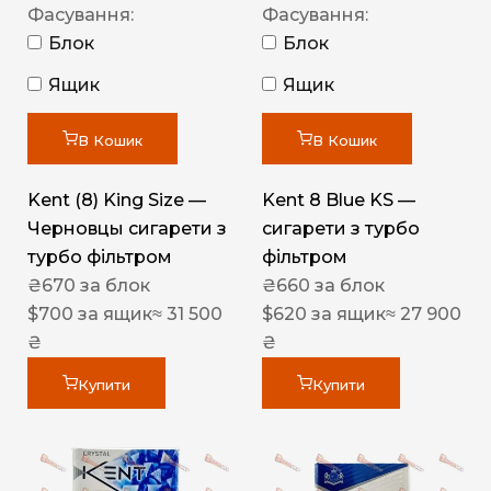
Фасування:
Фасування:
Блок
Блок
Ящик
Ящик
В Кошик
В Кошик
Kent (8) King Size —
Kent 8 Blue KS —
Черновцы сигарети з
сигарети з турбо
турбо фільтром
фільтром
₴
670
за блок
₴
660
за блок
$
700
за ящик
≈ 31 500
$
620
за ящик
≈ 27 900
₴
₴
Купити
Купити