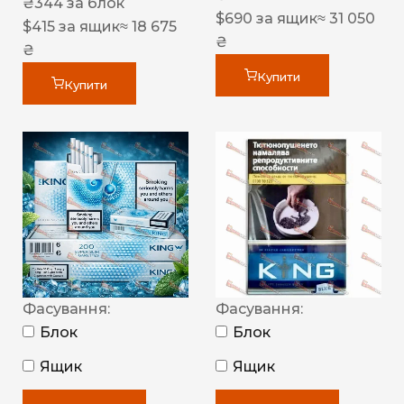
₴
344
за блок
$
690
за ящик
≈ 31 050
$
415
за ящик
≈ 18 675
₴
₴
Купити
Купити
Фасування:
Фасування:
Блок
Блок
Ящик
Ящик