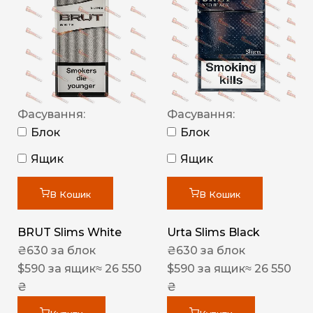
Фасування:
Фасування:
Блок
Блок
Ящик
Ящик
В Кошик
В Кошик
BRUT Slims White
Urta Slims Black
₴
630
за блок
₴
630
за блок
$
590
за ящик
≈ 26 550
$
590
за ящик
≈ 26 550
₴
₴