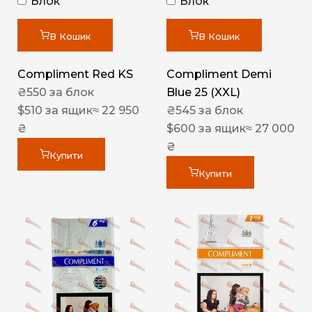
Блок
Блок
В Кошик
В Кошик
Compliment Red KS
Compliment Demi
₴
550
за блок
Blue 25 (XXL)
$
510
за ящик
≈ 22 950
₴
545
за блок
₴
$
600
за ящик
≈ 27 000
₴
Купити
Купити