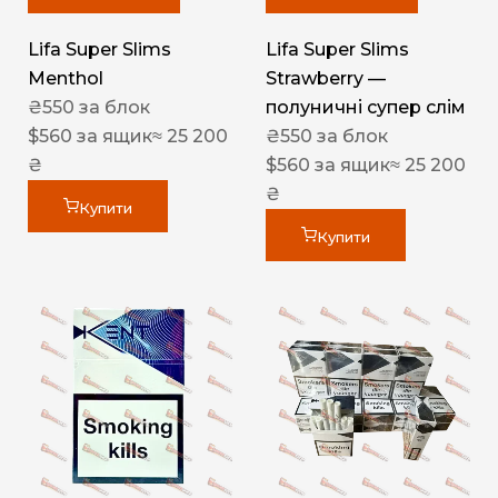
Lifa Super Slims
Lifa Super Slims
Menthol
Strawberry —
₴
550
за блок
полуничні супер слім
$
560
за ящик
≈ 25 200
₴
550
за блок
₴
$
560
за ящик
≈ 25 200
₴
Купити
Купити