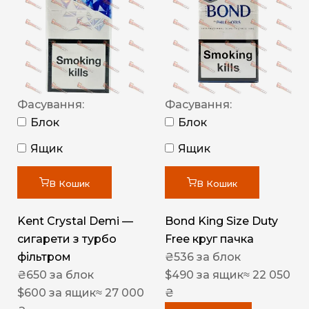
Фасування:
Фасування:
Блок
Блок
Ящик
Ящик
В Кошик
В Кошик
Kent Crystal Demi —
Bond King Size Duty
сигарети з турбо
Free круг пачка
фільтром
₴
536
за блок
₴
650
за блок
$
490
за ящик
≈ 22 050
$
600
за ящик
≈ 27 000
₴