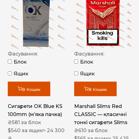
Фасування:
Фасування:
Блок
Блок
Ящик
Ящик
В Кошик
В Кошик
Сигарети OK Blue KS
Marshall Slims Red
100mm (м’яка пачка)
CLASSIC — класичні
₴
581
за блок
тонкі сигарети Slims
$
540
за ящик
≈ 24 300
₴
610
за блок
₴
$
565
за ящик
≈ 25 425