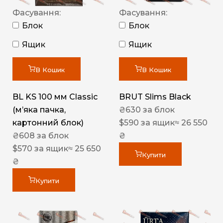
Фасування:
Фасування:
Блок
Блок
Ящик
Ящик
В Кошик
В Кошик
BL KS 100 мм Classic
BRUT Slims Black
(м’яка пачка,
₴
630
за блок
картонний блок)
$
590
за ящик
≈ 26 550
₴
608
за блок
₴
$
570
за ящик
≈ 25 650
Купити
₴
Купити