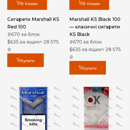
В Кошик
В Кошик
Сигарети Marshall KS
Marshall KS Black 100
Red 100
— класичні сигарети
₴
670
за блок
KS Black
$
635
за ящик
≈ 28 575
₴
670
за блок
₴
$
635
за ящик
≈ 28 575
₴
Купити
Купити