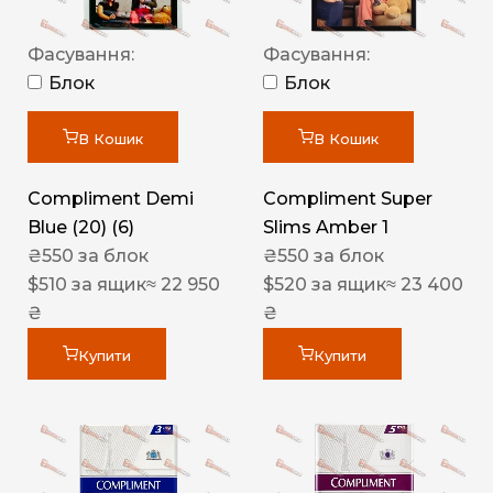
Фасування:
Фасування:
Блок
Блок
В Кошик
В Кошик
Compliment Demi
Compliment Super
Blue (20) (6)
Slims Amber 1
₴
550
за блок
₴
550
за блок
$
510
за ящик
≈ 22 950
$
520
за ящик
≈ 23 400
₴
₴
Купити
Купити