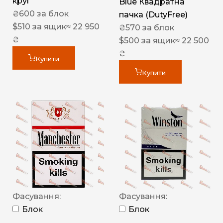
круг
Blue Квадратна
₴
600
за блок
пачка (DutyFree)
$
510
за ящик
≈ 22 950
₴
570
за блок
₴
$
500
за ящик
≈ 22 500
₴
Купити
Купити
Фасування:
Фасування:
Блок
Блок