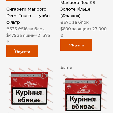
Marlboro Red KS
Сигарети Marlboro
Золоте Кільце
Demi Touch — турбо
(Флажок)
фільтр
₴
670
за блок
₴
536
₴
516
за блок
$
600
за ящик
≈ 27 000
$
475
за ящик
≈ 21 375
₴
₴
Купити
Купити
Акція