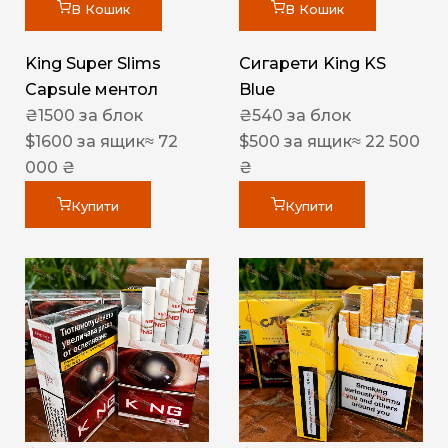
В Кошик
В Кошик
King Super Slims
Сигарети King KS
Capsule ментол
Blue
₴
1500
за блок
₴
540
за блок
$
1600
за ящик
≈ 72
$
500
за ящик
≈ 22 500
000 ₴
₴
Купити
Купити