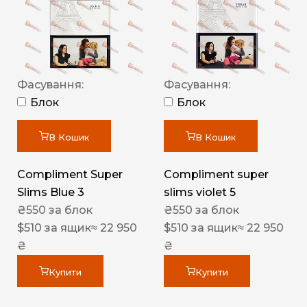
Фасування:
Фасування:
Блок
Блок
В Кошик
В Кошик
Compliment Super
Compliment super
Slims Blue 3
slims violet 5
₴
550
за блок
₴
550
за блок
$
510
за ящик
≈ 22 950
$
510
за ящик
≈ 22 950
₴
₴
Купити
Купити