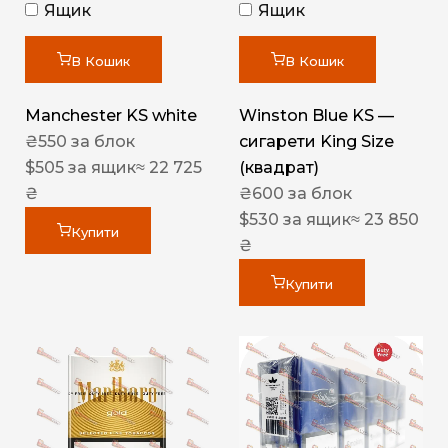
Ящик
Ящик
В Кошик
В Кошик
Manchester KS white
Winston Blue KS —
₴
550
за блок
сигарети King Size
$
505
за ящик
≈ 22 725
(квадрат)
₴
₴
600
за блок
$
530
за ящик
≈ 23 850
Купити
₴
Купити