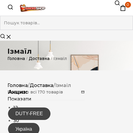
0
Ізмаїл
Головна
Доставка
Ізмаїл
/
/
Головна
/
Доставка
/
Ізмаїл
Акциз:
Показано всі 170 товарів
Показати
12
DUTY-FREE
15
30
Україна