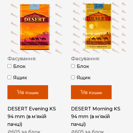
Фасування:
Фасування:
Блок
Блок
Ящик
Ящик
В Кошик
В Кошик
DESERT Evening KS
DESERT Morning KS
94 mm (в мʼякій
94 mm (в мʼякій
пачці)
пачці)
₴
605
за блок
₴
605
за блок